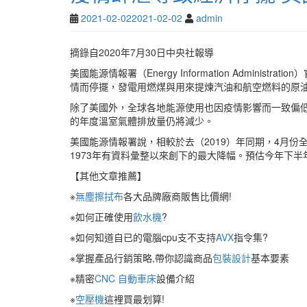
2021-02-02
2021-02-02
admin
摘錄自2020年7月30日中央社報導
美國能源情報署（Energy Information Adminis
情而停擺，發電用燃煤與用來提煉汽油和航空燃料的原油
除了美國外，全球各地能源使用也因疫情影響而一致偏
的年度溫室氣體排放量仍將減少。
美國能源情報署說，相較於去（2019）年同期，4月份
1973年有資料彙整以來創下的最大降幅。預估今年下
【其他文章推薦】
※
無塵擦拭布
各大品牌廠商販售比價網!
※如何正確使用
飲水機
?
※如何知道自已的電腦cpu支不支持
AVX
指令集?
※掌握產品行銷策略,帶你認識商品
包裝設計
基本要素
※精密
CNC 自動車床
設備介紹
※
空壓機
這裡買最划算!