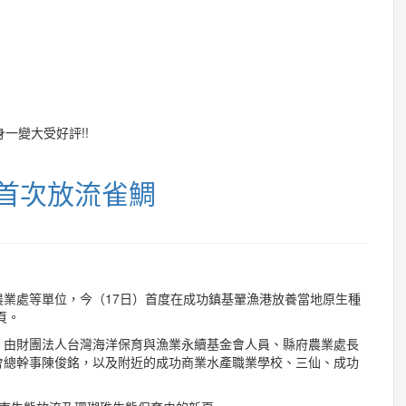
身一變大受好評!!
首次放流雀鯛
業處等單位，今（17日）首度在成功鎮基翬漁港放養當地原生種
頁。
，由財團法人台灣海洋保育與漁業永續基金會人員、縣府農業處長
會總幹事陳俊銘，以及附近的成功商業水產職業學校、三仙、成功