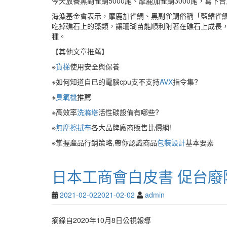
今天放養黑副雀鯛5000尾、摩鹿加雀鯛3000尾，寫
海漁基金會表示，摩鹿加雀鯛、黑副雀鯛俗稱「藍鰭雀
吃掉礁石上的藻類，讓珊瑚苗能順利附著在礁石上成長
種。
【其他文章推薦】
※
貨梯
使用安全與保養
※如何知道自已的電腦cpu支不支持
AVX
指令集?
※
臭氧機
推薦
※高效率
洗滌塔
活性碳設備有哪些?
※
無塵擦拭布
各大品牌廠商販售比價網!
※掌握產品行銷策略,帶你認識商品
包裝設計
基本要素
日本工商會白皮書 促台廢
2021-02-02
2021-02-02
admin
摘錄自2020年10月8日公視報導