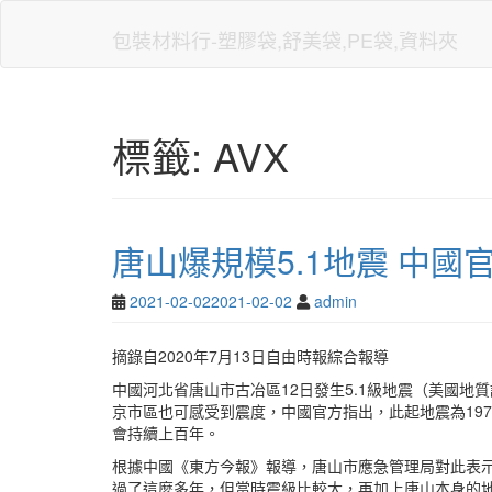
Skip
to
包裝材料行-塑膠袋,舒美袋,PE袋,資料夾
main
content
標籤:
AVX
唐山爆規模5.1地震 中國
2021-02-02
2021-02-02
admin
摘錄自2020年7月13日自由時報綜合報導
中國河北省唐山市古冶區12日發生5.1級地震（美國地質
京市區也可感受到震度，中國官方指出，此起地震為197
會持續上百年。
根據中國《東方今報》報導，唐山市應急管理局對此表示
過了這麼多年，但當時震級比較大，再加上唐山本身的