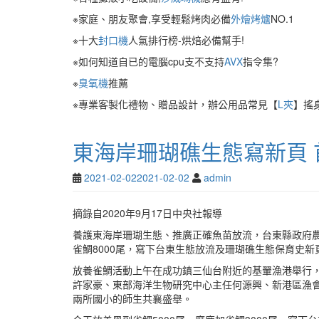
※家庭、朋友聚會,享受輕鬆烤肉必備
外燴烤爐
NO.1
※十大
封口機
人氣排行榜-烘焙必備幫手!
※如何知道自已的電腦cpu支不支持
AVX
指令集?
※
臭氧機
推薦
※專業客製化禮物、贈品設計，辦公用品常見【
L夾
】搖
東海岸珊瑚礁生態寫新頁 
2021-02-02
2021-02-02
admin
摘錄自2020年9月17日中央社報導
養護東海岸珊瑚生態、推廣正確魚苗放流，台東縣政府農
雀鯛8000尾，寫下台東生態放流及珊瑚礁生態保育史新
放養雀鯛活動上午在成功鎮三仙台附近的基翬漁港舉行
許家豪、東部海洋生物研究中心主任何源興、新港區漁
兩所國小的師生共襄盛舉。