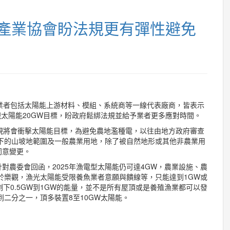
能產業協會盼法規更有彈性避免
業者包括太陽能上游材料、模組、系統商等一線代表廠商，皆表示
實現太陽能20GW目標，盼政府鬆綁法規並給予業者更多應對時間。
規將會衝擊太陽能目標，為避免農地濫種電，以往由地方政府審查
以下的山坡地範圍及一般農業用地，除了被自然地形或其他非農業用
同意變更。
對農委會回函，2025年漁電型太陽能仍可達4GW，農業設施、農
於樂觀，漁光太陽能受限養魚業者意願與饋線等，只能達到1GW或
剩下0.5GW到1GW的能量，並不是所有屋頂或是養殖漁業都可以發
到二分之一，頂多裝置8至10GW太陽能。