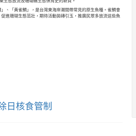
下台東生態放流及珊瑚礁生態保育史的新頁。
鯛」、「黃雀鯛」，是台灣東海岸潮間帶常見的原生魚種。雀鯛會
，促進珊瑚生態茁壯，期待活動拋磚引玉，推廣民眾多放流這些魚
除日核食管制