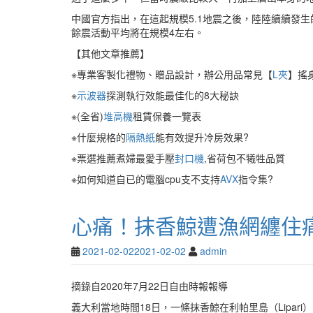
中國官方指出，在這起規模5.1地震之後，陸陸續續發
餘震活動平均將在規模4左右。
【其他文章推薦】
※專業客製化禮物、贈品設計，辦公用品常見【
L夾
】搖
※
示波器
探測執行效能最佳化的8大秘訣
※(全省)
堆高機
租賃保養一覽表
※什麼規格的
隔熱紙
能有效提升冷房效果?
※票選推薦煮婦最愛手壓
封口機
,省荷包不犧牲品質
※如何知道自已的電腦cpu支不支持
AVX
指令集?
心痛！抹香鯨遭漁網纏住痛
2021-02-02
2021-02-02
admin
摘錄自2020年7月22日自由時報報導
義大利當地時間18日，一條抹香鯨在利帕里島（Lipa