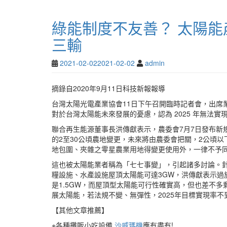
綠能制度不友善？ 太陽
三輸
2021-02-02
2021-02-02
admin
摘錄自2020年9月11日科技新報報導
台灣太陽光電產業協會11日下午召開臨時記者會，出席
對於台灣太陽能未來發展的憂慮，認為 2025 年無法
聯合再生能源董事長洪傳獻表示，農委會7月7日發布新
的2至30公頃農地變更，未來將由農委會把關，2公頃
地包圍、夾雜之零星農業用地得變更使用外，一律不予
這也被太陽能業者稱為「七七事變」，引起諸多討論。針
糧設施、水產設施屋頂太陽能可達3GW，洪傳獻表示過
是1.5GW，而屋頂型太陽能可行性確實高，但也差不多
展太陽能，若法規不變、無彈性，2025年目標實現率不
【其他文章推薦】
※各種攤販小吃設備,
沙威瑪機
應有盡有!