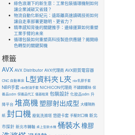
綠色浪潮下的新生意：工業包裝循環機制如何
讓企業減碳又省錢？
物流自動化新紀元：遠距離高速讀碼技術如何
讓自走車部署更聰明、更省力？
精準感知背後的關鍵推手：邊緣運算如何重塑
工業手臂的未來
循環包裝如何重塑高科技製造供應鏈？揭開綠
色轉型的關鍵契機
標籤
AVX
AVX Distributor
AVX鉭質電容器
AVX代理商
L夾
L型資料夾
CNC 自動車床
nbr乳膠手套
NBR手套
NICHICON代理商
不鏽鋼螺絲
nbr耐油手套
保
包裝設計
化妝品odm
升
養品odm
保養品代工
儀器租賃
堆高機
塑膠射出成型
降平台
大樓隔熱
封口機
新北
廢氣洗滌塔
悠遊卡套
紙
手壓封口機
桶裝水
橡膠
市探針
新北市轉軸
桌上型飲水機