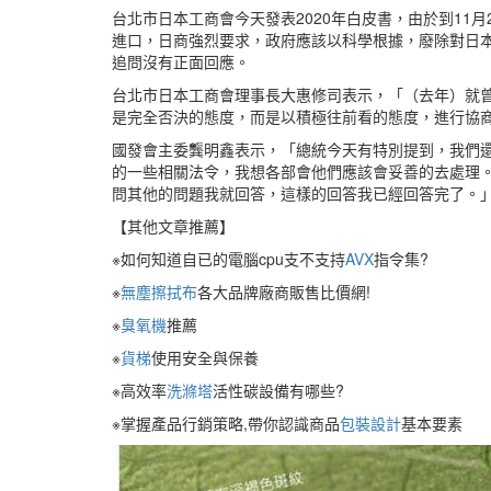
台北市日本工商會今天發表2020年白皮書，由於到11
進口，日商強烈要求，政府應該以科學根據，廢除對日
追問沒有正面回應。
台北市日本工商會理事長大惠修司表示，「（去年）就
是完全否決的態度，而是以積極往前看的態度，進行協
國發會主委龔明鑫表示，「總統今天有特別提到，我們還
的一些相關法令，我想各部會他們應該會妥善的去處理
問其他的問題我就回答，這樣的回答我已經回答完了。
【其他文章推薦】
※如何知道自已的電腦cpu支不支持
AVX
指令集?
※
無塵擦拭布
各大品牌廠商販售比價網!
※
臭氧機
推薦
※
貨梯
使用安全與保養
※高效率
洗滌塔
活性碳設備有哪些?
※掌握產品行銷策略,帶你認識商品
包裝設計
基本要素