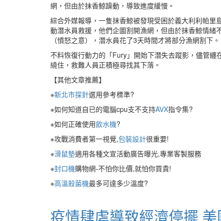
網，但由於抹香鯨躁動，導致進度緩慢。
綜合外媒報導，一隻抹香鯨被發現受困於義大利利帕里
動潛水員救援，他們企圖割開漁網，但由於抹香鯨情緒不
（憤怒之意），潛水員花了3天時間才將部分漁網割下。
不料恢復行動力的「Fury」開始下潛失去蹤影，儘管纏
繞住，救難人員正積極尋找其下落。
【其他文章推薦】
※
新北市探針
選用參考標準?
※如何知道自已的電腦cpu支不支持
AVX
指令集?
※如何正確使用
飲水機
?
※攻戰消費者第一視覺,
包裝設計
很重要!
※
滑鼠墊
適用各種文宣活動廣告曝光,專業客製服務
※
封口機
購物網-不怕你比價,就怕你買貴!
※
高溫殺菌機
最多可達多少溫度?
疫情肆虐導致經濟停擺 