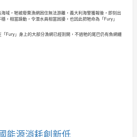
島海域，牠被廢棄漁網困住無法游離，義大利海警獲報後，即刻出
穩，相當躁動，令潛水員相當困擾，也因此把牠命為「Fury」
在「Fury」身上的大部分漁網已經割開，不過牠的尾巴仍有魚網纏
美國能源消耗創新低