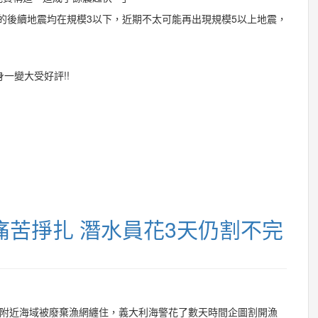
生的後續地震均在規模3以下，近期不太可能再出現規模5以上地震，
身一變大受好評!!
苦掙扎 潛水員花3天仍割不完
ri）附近海域被廢棄漁網纏住，義大利海警花了數天時間企圖割開漁