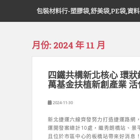
S
包裝材料行-塑膠袋,舒美袋,PE袋,資
k
i
p
t
o
月份:
2024 年 11 月
m
a
i
n
四鐵共構新北核心 環狀線
c
萬基金扶植新創產業 活
o
n
t
2024-11-30
e
n
t
新北捷運六線齊發努力打造捷運路網
運開發案總計10處，繼秀朗橋站、景
且位於市區中心的板橋站帶來好消息！