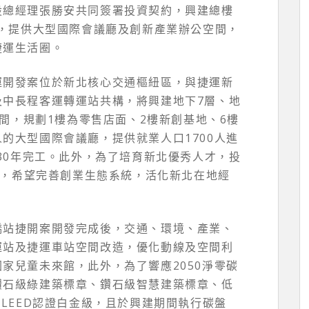
設總經理張勝安共同簽署投資契約，興建總樓
樓，提供大型國際會議廳及創新產業辦公空間，
捷運生活圈。
運開發案位於新北核心交通樞紐區，與捷運新
及中長程客運轉運站共構，將興建地下7層、地
空間，規劃1樓為零售店面、2樓新創基地、6樓
的大型國際會議廳，提供就業人口1700人進
030年完工。此外，為了培育新北優秀人才，投
產業，希望完善創業生態系統，活化新北在地經
橋站捷開案開發完成後，交通、環境、產業、
運站及捷運車站空間改造，優化動線及空間利
家兒童未來館，此外，為了響應2050淨零碳
鑽石級綠建築標章、鑽石級智慧建築標章、低
國LEED認證白金級，且於興建期間執行碳盤