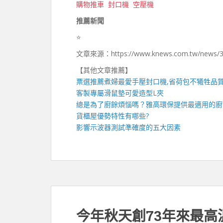
購物推車
封口機
空壓機
推薦新聞
⭐️
文章來源：https://www.knews.com.tw/news/
【其他文章推薦】
票選推薦煮婦最愛手壓
封口機
,省荷包不犧牲品
客製專屬
滑鼠墊
可愛造型
L夾
總是為了廚餘煩惱嗎？雅高環保提供最適用的
廚
貨櫃屋
優勢特性有哪些?
影響
示波器
測試準確度的五大因素
今年秋天創73年來最