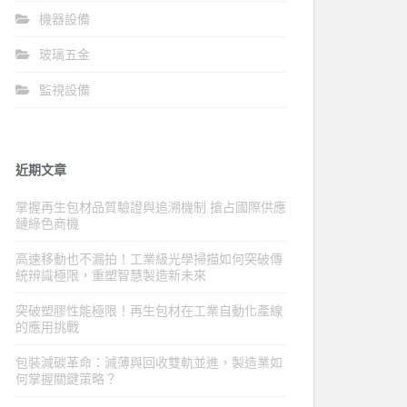
機器設備
玻璃五金
監視設備
近期文章
掌握再生包材品質驗證與追溯機制 搶占國際供應
鏈綠色商機
高速移動也不漏拍！工業級光學掃描如何突破傳
統辨識極限，重塑智慧製造新未來
突破塑膠性能極限！再生包材在工業自動化產線
的應用挑戰
包裝減碳革命：減薄與回收雙軌並進，製造業如
何掌握關鍵策略？