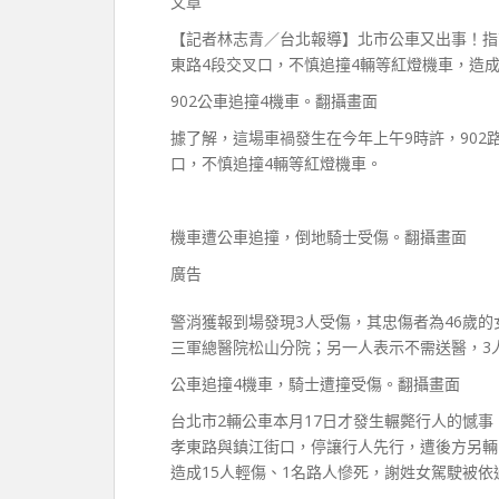
文章
【記者林志青／台北報導】北市公車又出事！指
東路4段交叉口，不慎追撞4輛等紅燈機車，造
902公車追撞4機車。翻攝畫面
據了解，這場車禍發生在今年上午9時許，902
口，不慎追撞4輛等紅燈機車。
機車遭公車追撞，倒地騎士受傷。翻攝畫面
廣告
警消獲報到場發現3人受傷，其忠傷者為46歲的
三軍總醫院松山分院；另一人表示不需送醫，3
公車追撞4機車，騎士遭撞受傷。翻攝畫面
台北市2輛公車本月17日才發生輾斃行人的憾事
孝東路與鎮江街口，停讓行人先行，遭後方另輛由
造成15人輕傷、1名路人慘死，謝姓女駕駛被依