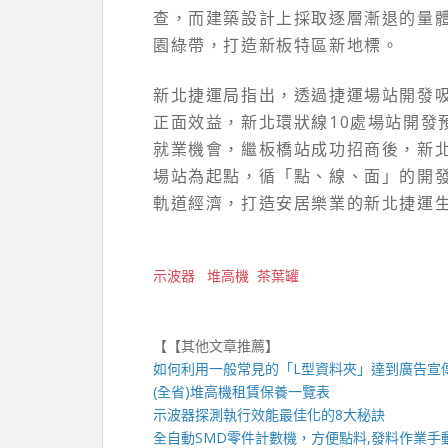
查，而建築設計上採取逐層漸退的量
園綠帶，打造新板特區新地標。
新北捷運局指出，透過捷運場站開發
正面效益，新北環狀線10處場站開發預
就業機會，繼板橋站成功招商後，新
場站為起點，循「點、線、面」的開發
軌道經濟，打造安居樂業的新北捷運
示波器
堆高機
茶葉罐
【【其他文章推薦】
如何利用一般常見的「
L型資料夾
」達到廣告宣
(全省)
堆高機
租賃保養一覽表
示波器
探測執行效能最佳化的8大秘訣
全自動
SMD零件計數機
，方便點料,發料作業手