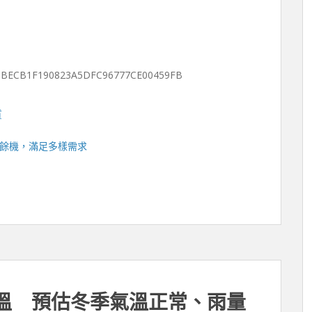
3BECB1F190823A5DFC96777CE00459FB
質
餘機
，滿足多樣需求
高溫 預估冬季氣溫正常、雨量