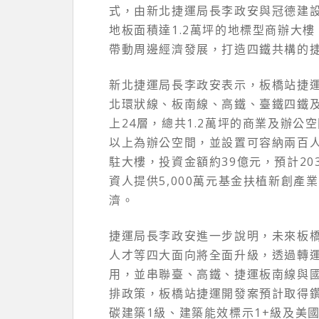
式，由新北捷運局長李政安與冠德建
地板面積達1.2萬坪的地標型商辦大
帶動周邊經濟發展，打造四鐵共構的
新北捷運局長李政安表示，板橋站捷
北環狀線、板南線、高鐵、臺鐵四鐵
上24層，總共1.2萬坪的商業及辦公
以上為辦公空間，並設置可容納兩百人
駐大樓，投資金額約39億元，預計2
資人提供5,000萬元基金扶植新創
濟。
捷運局長李政安進一步說明，未來板
人才等四大面向將全面升級，透過轉
用，並串聯臺、高鐵、捷運板南線與國
排政策，板橋站捷運開發案預計取得
碳建築1級、建築能效標示1+級及美