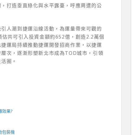
體，打造垂直綠化與水平露臺，呼應周遭的公
吸引人潮到捷運沿線活動，為運量帶來可觀的
估共可引入投資金額約652億，創造2.2萬個
北捷運局持續推動捷運開發招商作業，以捷運
層次，逐漸形塑新北市成為TOD城市，引領
生活圈。
傳效果?
動包裝機