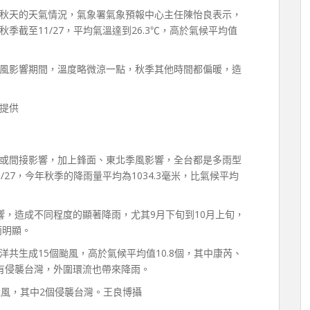
秋天的天氣情況，氣象署氣象預報中心主任陳怡良表示，
截至11/27，平均氣溫達到26.3℃，高於氣候平均值
風影響期間，溫度略微涼一點，秋季其他時間都偏暖，造
提供
或間接影響，加上鋒面、東北季風影響，全台都是多雨型
27，今年秋季的降雨量平均為1034.3毫米，比氣候平均
響，造成不同程度的顯著降雨，尤其9月下旬到10月上旬，
雨明顯。
共生成15個颱風，高於氣候平均值10.8個，其中康芮、
有侵襲台灣，外圍環流也帶來降雨。
颱風，其中2個侵襲台灣。王良博攝