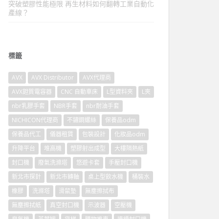
突破塑膠性能極限 再生材料如何翻轉工業自動化
產線？
標籤
AVX
AVX Distributor
AVX代理商
AVX鉭質電容器
CNC 自動車床
L型資料夾
L夾
nbr乳膠手套
NBR手套
nbr耐油手套
NICHICON代理商
不鏽鋼螺絲
保養品odm
保養品代工
儀器租賃
包裝設計
化妝品odm
升降平台
堆高機
塑膠射出成型
大樓隔熱紙
封口機
廢氣洗滌塔
悠遊卡套
手壓封口機
新北市探針
新北市轉軸
桌上型飲水機
桶裝水
橡膠
洗滌塔
滑鼠墊
無塵擦拭布
無塵擦拭紙
真空封口機
示波器
空壓機