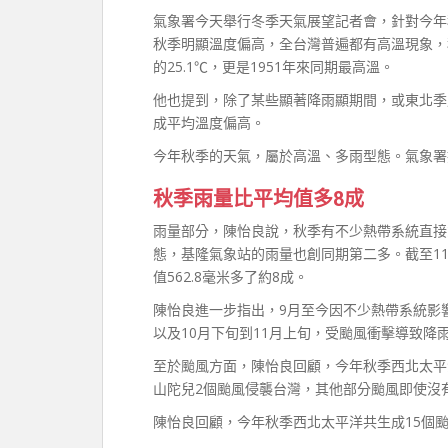
氣象署今天舉行冬季天氣展望記者會，針對今年
秋季明顯溫度偏高，全台灣普遍都有高溫現象，秋季
的25.1℃，更是1951年來同期最高溫。
他也提到，除了某些顯著降雨顯期間，或東北季
成平均溫度偏高。
今年秋季的天氣，屬於高溫、多雨型態。氣象署
秋季雨量比平均值多8成
雨量部分，陳怡良說，秋季有不少熱帶系統直接
態，基隆氣象站的雨量也創同期第二多。截至11/
值562.8毫米多了約8成。
陳怡良進一步指出，9月至今因不少熱帶系統影
以及10月下旬到11月上旬，受颱風衝擊導致降
至於颱風方面，陳怡良回顧，今年秋季西北太平洋
山陀兒2個颱風侵襲台灣，其他部分颱風即使沒
陳怡良回顧，今年秋季西北太平洋共生成15個