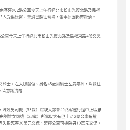
南客運902路公車今天上午行經北市松山光復北路及民權
成3人受傷送醫，警消已趕往現場，肇事原因仍待釐清。
路公車今天上午行經北市松山光復北路及民權東路4段交叉
女騎士，左大腿擦傷、另名45歲男騎士左肩疼痛，均送往
人皆意識清醒。
，陳姓男司機（53歲）駕駛大都會49路客運行經中正區忠
謝姓女司機（23歲）所駕駛大有巴士212路公車追撞，
過失致死罪30萬元交保、遭撞公車司機陳男10萬元交保。