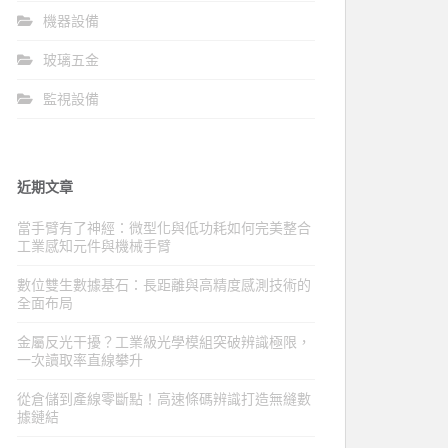
機器設備
玻璃五金
監視設備
近期文章
當手臂有了神經：微型化與低功耗如何完美整合
工業感知元件與機械手臂
數位雙生數據基石：長距離與高精度感測技術的
全面布局
金屬反光干擾？工業級光學模組突破辨識極限，
一次讀取率直線攀升
從倉儲到產線零斷點！高速條碼辨識打造無縫數
據鏈結