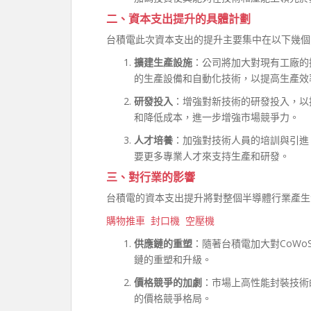
二、資本支出提升的具體計劃
台積電此次資本支出的提升主要集中在以下幾個
擴建生產設施
：公司將加大對現有工廠的
的生產設備和自動化技術，以提高生產效
研發投入
：增強對新技術的研發投入，以
和降低成本，進一步增強市場競爭力。
人才培養
：加強對技術人員的培訓與引進
要更多專業人才來支持生產和研發。
三、對行業的影響
台積電的資本支出提升將對整個半導體行業產生
購物推車
封口機
空壓機
供應鏈的重塑
：隨著台積電加大對CoW
鏈的重塑和升級。
價格競爭的加劇
：市場上高性能封裝技術
的價格競爭格局。