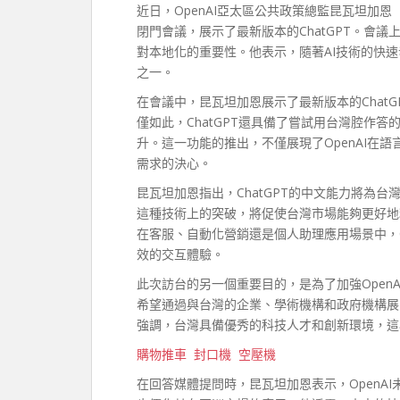
近日，OpenAI亞太區公共政策總監昆瓦坦加恩（Sa
閉門會議，展示了最新版本的ChatGPT。會議
對本地化的重要性。他表示，隨著AI技術的快速
之一。
在會議中，昆瓦坦加恩展示了最新版本的Chat
僅如此，ChatGPT還具備了嘗試用台灣腔作
升。這一功能的推出，不僅展現了OpenAI在
需求的決心。
昆瓦坦加恩指出，ChatGPT的中文能力將為
這種技術上的突破，將促使台灣市場能夠更好地
在客服、自動化營銷還是個人助理應用場景中，C
效的交互體驗。
此次訪台的另一個重要目的，是為了加強OpenA
希望通過與台灣的企業、學術機構和政府機構展
強調，台灣具備優秀的科技人才和創新環境，這
購物推車
封口機
空壓機
在回答媒體提問時，昆瓦坦加恩表示，OpenAI