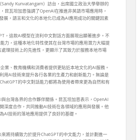
ndy Kunvatangarn）訪台，出席國立政治大學舉辦的
上，昆瓦坦加恩強調了OpenAI在推進非英語市場應用時，
發展，語言和文化的本地化已成為AI應用成功的關鍵因素
GPT，這款AI模型在流利中文對話方面展現出顯著進步。不
答的能力，這種本地化特性使其在台灣市場的應用潛力大幅提
語言處理技術上的先進性，更顯示了其致力於服務本地市場
台灣企業、教育機構和消費者提供更貼近本地文化的AI服務。
利用AI技術來提升各行各業的生產力和創新能力。無論是
hatGPT的中文對話能力都將為使用者帶來更為自然和有
I與台灣各界的合作夥伴關係。昆瓦坦加恩表示，OpenAI
開深度合作，共同推動AI技術在各領域的應用與發展。他
為AI技術的落地應用提供了良好的基礎。
未來將持續致力於提升ChatGPT的中文能力，並計劃進一