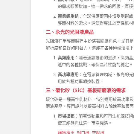
的需求顯著增加。這一需求的回暖，直接
產業鏈重組
：全球供應鏈因疫情受到衝擊
導體材料的需求。這使得專注於高性能材
二、永光的光阻液產品
光阻液在半導體製程中扮演著關鍵角色，尤其是
解析度和良好的附著力，還能在各種極端環境下
高頻應用
：隨著通訊技術的進步，高頻晶
遞中的各種挑戰，確保晶片性能的穩定。
高功率應用
：在電源管理領域，永光的光
用於各種功率轉換裝置。
三、碳化矽（SiC）基板研磨液的需求
碳化矽是一種高性能材料，特別適用於高功率及
磨液產品，專門設計以提高材料去除速率和表面
市場擴張
：隨著電動車和可再生能源技術
使其能夠抓住這一市場機遇。
購物推車
封口機
空壓機