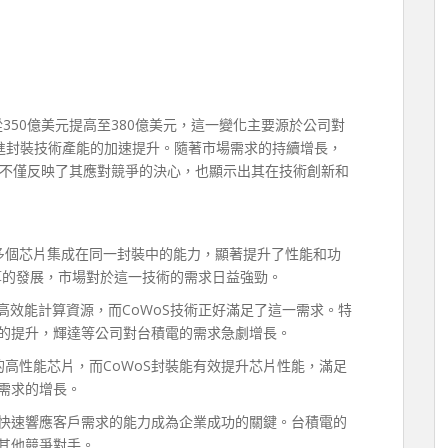
350億美元提高至380億美元，這一變化主要源於公司對
strate）先進封裝技術產能的加速提升。隨著市場需求的持續增長，
不僅反映了其應對競爭的決心，也顯示出其在技術創新和
將多個芯片集成在同一封裝中的能力，顯著提升了性能和功
計算的發展，市場對於這一技術的需求日益強勁。
高效能計算資源，而CoWoS技術正好滿足了這一需求。特
的提升，輝達等公司對台積電的需求急劇增長。
的高性能芯片，而CoWoS封裝能有效提升芯片性能，滿足
需求的增長。
快速響應客戶需求的能力成為企業成功的關鍵。台積電的
其他競爭對手。