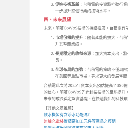
促進技術革新
：台積電的投資將推動行業
一步提升整個行業的技術水平。
四、未來展望
未來，隨著CoWoS技術的持續推廣，台積電
市場份額的提升
：隨著產能的擴大，台積
升其整體業績。
長期穩定的收益來源
：加大資本支出，將
長。
全球布局的加強
：台積電的策略不僅局限
在美國等重點市場，尋求更大的發展空間
台積電此次將2025年資本支出預估提高至38
的信心。隨著CoWoS先進封裝技術的產能提
未來的成長奠定堅實基礎。在快速變化的科技環
【其他文章推薦】
飲水機
皆有含淨水功能嗎?
無線充電裝
置
精密加工元件等產品之經銷
影響
示波器
測試準確度的五大因素