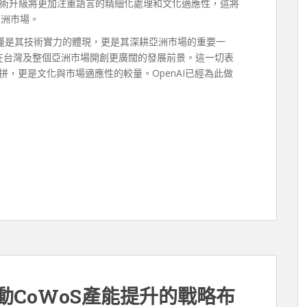
術升級將更加注重語言的精細化處理和文化適應性，這將
亞洲市場。
力，不僅是其技術實力的體現，更是其深耕亞洲市場的重要一
望在台灣及整個亞洲市場開創更廣闊的發展前景。這一切表
拼，更是文化與市場適應性的較量。OpenAI已經為此做
動CoWoS產能提升的戰略布