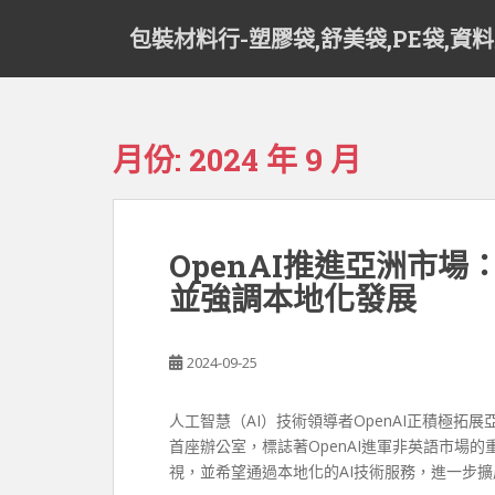
S
包裝材料行-塑膠袋,舒美袋,PE袋,資
k
i
p
t
o
月份:
2024 年 9 月
m
a
i
n
OpenAI推進亞洲市場
c
並強調本地化發展
o
n
t
2024-09-25
e
n
t
人工智慧（AI）技術領導者OpenAI正積極
首座辦公室，標誌著OpenAI進軍非英語市場的
視，並希望通過本地化的AI技術服務，進一步