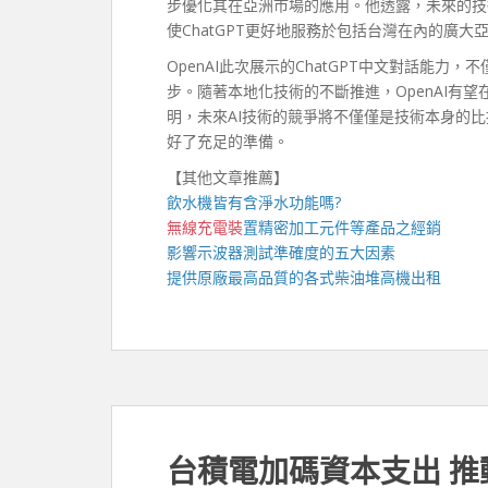
步優化其在亞洲市場的應用。他透露，未來的技
使ChatGPT更好地服務於包括台灣在內的廣大
OpenAI此次展示的ChatGPT中文對話能
步。隨著本地化技術的不斷推進，OpenAI有
明，未來AI技術的競爭將不僅僅是技術本身的比
好了充足的準備。
【其他文章推薦】
飲水機
皆有含淨水功能嗎?
無線充電裝
置
精密加工元件等產品之經銷
影響
示波器
測試準確度的五大因素
提供原廠最高品質的各式柴油
堆高機
出租
台積電加碼資本支出 推