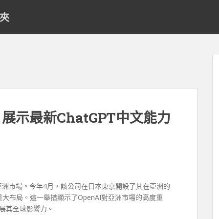
料夾
：展示最新ChatGPT中文能力
拓展亞洲市場。今年4月，該公司在日本東京開設了其在亞洲的
重大布局。這一舉措顯示了OpenAI對亞洲市場的高度重
擴展其全球影響力。