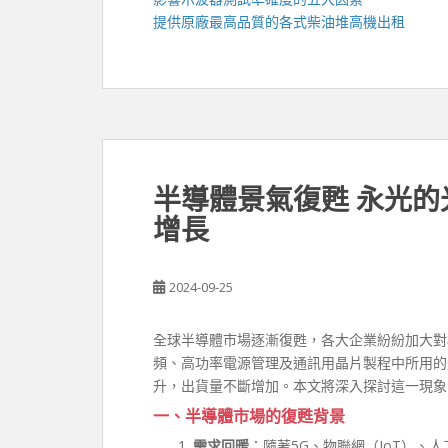
提供原廠最高品質的各式柴油
堆高機
出租
半導體景氣復甦 永光
增長
2024-09-25
全球半導體市場逐漸復甦，各大企業紛紛加大對
頻、高功率電源管理及通訊用晶片製程中所用的
升，出貨量不斷增加。本文將深入探討這一現象
一、半導體市場的復甦背景
需求回暖
：隨著5G、物聯網（IoT）、