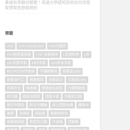
產線效率翻倍關鍵！高速光學感知技術如何改寫
智慧製造遊戲規則
標籤
AVX
AVX Distributor
AVX代理商
AVX鉭質電容器
CNC 自動車床
L型資料夾
L夾
nbr乳膠手套
NBR手套
nbr耐油手套
NICHICON代理商
不鏽鋼螺絲
保養品odm
保養品代工
儀器租賃
包裝設計
化妝品odm
升降平台
堆高機
塑膠射出成型
大樓隔熱紙
封口機
廢氣洗滌塔
悠遊卡套
手壓封口機
新北市探針
新北市轉軸
桌上型飲水機
桶裝水
橡膠
洗滌塔
滑鼠墊
無塵擦拭布
無塵擦拭紙
真空封口機
示波器
空壓機