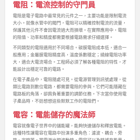
電阻：電流控制的守門員
電阻是電子電路中最常見的元件之一，主要功能是限制電流
大小。就像水管中的閥門，電阻可以精確控制電流的流量，
保護其他元件不會因電流過大而損壞。在實際應用中，電阻
的阻值、功率和精度都需要根據電路需求仔細選擇。
不同類型的電阻適用於不同場合。碳膜電阻成本低，適合一
般應用；金屬膜電阻精度高，溫度係數穩定；繞線電阻功率
大，適合大電流場合。工程師必須了解各種電阻的特性，才
能設計出穩定可靠的電路。
在電子產品中，電阻隨處可見。從電源管理到訊號處理，從
類比電路到數位電路，都需要電阻的參與。它們可能隱藏在
電路板的角落，卻肩負著重要的調節任務。下次當你使用電
子產品時，不妨想想這些默默工作的電阻們。
電容：電能儲存的魔法師
電容就像電子世界中的儲能罐，能夠快速儲存和釋放電能。
這種特性讓電容在電路中扮演多重角色：濾波、耦合、旁
路、定時等。當電源出現波動時，電容可以及時補充能量，