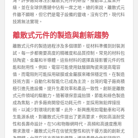
灣，許多廠商專注於離散式元件的研發，推動本土產業升
級，並在全球供應鏈中佔有一席之地。總的來說，離散式元
件雖不顯眼，但它們是電子設備的靈魂，沒有它們，現代科
技將無法實現。
離散式元件的製造與創新趨勢
離散式元件的製造過程涉及多個環節，從材料準備到封裝測
試，每一步都需要高度的精確度和品質控制。常見的材料包
括陶瓷、金屬和半導體，這些材料的選擇直接影響元件的性
能和耐用性。例如，電容可能使用鈦酸鋇陶瓷來提高電容
值，而電阻則可能採用碳膜或金屬膜來確保穩定性。在製造
技術方面，自動化和智能化已成為主流，台灣的電子廠商積
極引進先進設備，提升生產效率和產品一致性。創新是離散
式元件領域的驅動力。隨著環保意識抬頭，節能和綠色製造
成為焦點，許多廠商開發低功耗元件，並採用無鉛焊接技
術，以減少對環境的影響。此外，新興應用如電動車和可再
生能源系統，對離散式元件提出了更高要求，例如高溫耐受
性和長壽命設計。在5G和物聯網時代，高頻和高速度應用
需求激增，離散式元件在信號完整性和抗干擾方面的創新尤
為關鍵。台灣在這方面擁有優勢，透過產學合作和研發投