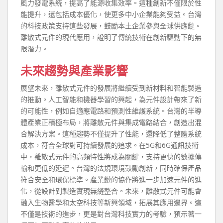
風力發電系統，提高了能源收集效率。這種創新不僅限於性
能提升，還包括成本優化，使更多中小企業能夠受益。台灣
的科技政策支持這些發展，鼓勵本土企業參與全球供應鏈。
離散式元件的現代應用，證明了傳統技術在創新驅動下的無
限潛力。
未來趨勢與產業影響
展望未來，離散式元件的發展將繼續受到新材料和智能製造
的推動。人工智能和機器學習的興起，為元件設計帶來了新
的可能性，例如自適應電路和預測性維護系統。台灣的半導
體產業正積極布局，將離散元件與集成電路結合，創造出混
合解決方案。這種趨勢不僅提升了性能，還降低了整體系統
成本，符合全球對可持續發展的追求。在5G和6G通訊技術
中，離散式元件的高頻特性將成為關鍵，支持更快的數據傳
輸和更低的延遲。台灣的法規環境鼓勵創新，同時確保產品
符合安全和環保標準。產業鏈的協作將進一步加速元件的進
化，從設計到製造實現無縫整合。未來，離散式元件可能會
融入生物醫學和太空科技等新興領域，拓展其應用邊界。這
不僅是技術的進步，更是對台灣科技實力的考驗，預示著一