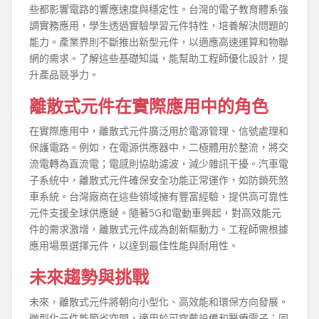
些都影響電路的響應速度與穩定性。台灣的電子教育體系強
調實務應用，學生透過實驗學習元件特性，培養解決問題的
能力。產業界則不斷推出新型元件，以適應高速運算和物聯
網的需求。了解這些基礎知識，能幫助工程師優化設計，提
升產品競爭力。
離散式元件在實際應用中的角色
在實際應用中，離散式元件廣泛用於電源管理、信號處理和
保護電路。例如，在電源供應器中，二極體用於整流，將交
流電轉為直流電；電感則協助濾波，減少雜訊干擾。汽車電
子系統中，離散式元件確保安全功能正常運作，如防鎖死煞
車系統。台灣廠商在這些領域擁有豐富經驗，提供高可靠性
元件支援全球供應鏈。隨著5G和電動車興起，對高效能元
件的需求激增，離散式元件成為創新驅動力。工程師需根據
應用場景選擇元件，以達到最佳性能與耐用性。
未來趨勢與挑戰
未來，離散式元件將朝向小型化、高效能和環保方向發展。
微型化元件能節省空間，適用於可穿戴設備和醫療電子；同