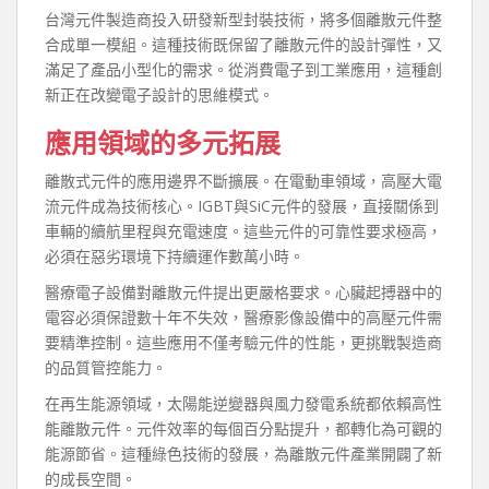
台灣元件製造商投入研發新型封裝技術，將多個離散元件整
合成單一模組。這種技術既保留了離散元件的設計彈性，又
滿足了產品小型化的需求。從消費電子到工業應用，這種創
新正在改變電子設計的思維模式。
應用領域的多元拓展
離散式元件的應用邊界不斷擴展。在電動車領域，高壓大電
流元件成為技術核心。IGBT與SiC元件的發展，直接關係到
車輛的續航里程與充電速度。這些元件的可靠性要求極高，
必須在惡劣環境下持續運作數萬小時。
醫療電子設備對離散元件提出更嚴格要求。心臟起搏器中的
電容必須保證數十年不失效，醫療影像設備中的高壓元件需
要精準控制。這些應用不僅考驗元件的性能，更挑戰製造商
的品質管控能力。
在再生能源領域，太陽能逆變器與風力發電系統都依賴高性
能離散元件。元件效率的每個百分點提升，都轉化為可觀的
能源節省。這種綠色技術的發展，為離散元件產業開闢了新
的成長空間。