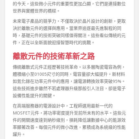
的今天，這些微小元件的重要性更加凸顯，它們是連接數位
世界與實體世界的橋樑。
未來電子產品的競爭力，不僅取決於晶片設計的創新，更取
決於離散元件的選擇與應用。當業界追逐最先進製程的同
時，基礎元件的技術突破同樣值得關注。這些看似傳統的元
件，正在以全新面貌迎接智慧時代的挑戰。
離散元件的技術革新之路
傳統離散式元件正經歷著技術革命。以多層陶瓷電容為例，
體積縮小至01005尺寸的同時，電容量卻大幅提升。新材料
如氮化鎵在功率元件中的應用，讓電源轉換效率突破95%。
這些技術進步雖然不若處理器升級那般引人注目，卻是電子
設備性能提升的關鍵。
在高端服務器的電源設計中，工程師選用最新一代的
MOSFET元件，將功率密度提升至前所未有的水平。這些元
件的開關速度達到納秒級別，損耗降低讓數據中心的能源效
率顯著改善。每個元件的微小改進，累積成為系統級的性能
躍升。