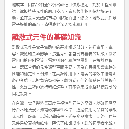
體成本，因為它們通常價格較低且供應穩定。對於工程師來
說，掌握這些元件的應用技巧，意味著能夠更快地解決問
題，並在競爭激烈的市場中脫穎而出。總之，離散式元件是
電子設計的基石，值得我們深入探索和利用。
離散式元件的基礎知識
離散式元件是電子電路中的基本組成部分，包括電阻、電
容、電感和二極體等。這些元件各自具有獨特的功能，例如
電阻用於限制電流，電容則儲存和釋放電能。在設計過程
中，選擇合適的元件類型至關重要，因為它直接影響電路的
性能和穩定性。例如，在高頻應用中，電容的等效串聯電阻
必須考慮，以避免信號損失。離散式元件的優點在於其獨立
性，允許工程師進行精細調整，而不像集成電路那樣受制於
固定設計。
在台灣，電子製造業高度重視這些元件的品質，以確保產品
符合本地法規，如電磁兼容性標準。通過使用高品質的離散
式元件，廠商可以減少故障率，延長產品壽命。此外，這些
元件易於更換和維修，降低了維護成本。對於初學者來說，