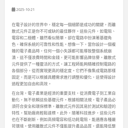
2025-10-21
在電子設計的世界中，穩定每一個細節是成功的關鍵，而離
散式元件正是你不可或缺的最佳夥伴。這些元件，如電阻、
電容和二極體，雖然看似簡單，卻在電路中扮演著基礎角
色，確保系統的可靠性和性能。想像一下，當你設計一個複
雜的電子產品時，任何一個小失誤都可能導致整個系統崩
潰，這不僅浪費時間和金錢，更可能影響品牌信譽。離散式
元件提供了一種靈活的方式，讓工程師能夠精確控制電路的
各個部分，從而實現更高的穩定度。它們不像集成電路那樣
固定，而是可以根據具體需求進行調整和優化，這使得設計
過程更加自由和高效。
在台灣，電子產業是經濟的重要支柱，從消費電子到工業自
動化，無不依賴這些基礎元件。根據相關法規，電子產品必
須符合安全和環保標準，離散式元件因其易於測試和驗證的
特性，幫助廠商輕鬆達標。此外，隨著科技進步，這些元件
也在不斷創新，例如高頻電容和低功耗電阻，能適應各種嚴
苛環境。使用離散式元件不僅能提升產品品質，還能降低整