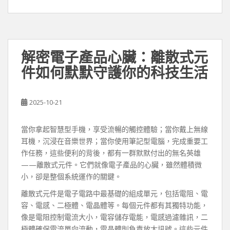
解密電子產品心臟：離散式元
件如何默默守護你的科技生活
2025-10-21
當你拿起智慧型手機，享受流暢的觸控體驗；當你戴上無線
耳機，沉浸在音樂世界；當你使用筆記型電腦，完成重要工
作任務，這些便利的背後，都有一群默默付出的無名英雄
——離散式元件。它們就像電子產品的心臟，雖然體積微
小，卻是整個系統運作的關鍵。
離散式元件是電子電路中最基礎的組成單元，包括電阻、電
容、電感、二極體、電晶體等。每個元件都有其獨特功能，
像是電阻控制電流大小，電容儲存電能，電感過濾雜訊，二
極體確保電流單向流動，電晶體則負責放大訊號。這些元件