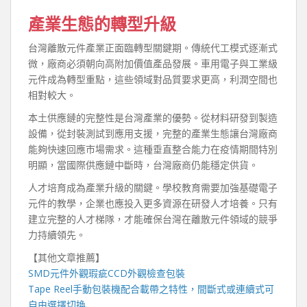
產業生態的轉型升級
台灣離散元件產業正面臨轉型關鍵期。傳統代工模式逐漸式
微，廠商必須朝向高附加價值產品發展。車用電子與工業級
元件成為轉型重點，這些領域對品質要求更高，利潤空間也
相對較大。
本土供應鏈的完整性是台灣產業的優勢。從材料研發到製造
設備，從封裝測試到應用支援，完整的產業生態讓台灣廠商
能夠快速回應市場需求。這種垂直整合能力在疫情期間特別
明顯，當國際供應鏈中斷時，台灣廠商仍能穩定供貨。
人才培育成為產業升級的關鍵。學校教育需要加強基礎電子
元件的教學，企業也應投入更多資源在研發人才培養。只有
建立完整的人才梯隊，才能確保台灣在離散元件領域的競爭
力持續領先。
【其他文章推薦】
SMD元件外觀瑕疵
CCD外觀檢查包裝
Tape Reel手動包裝機
配合載帶之特性，間斷式或連續式可
自由選擇切換