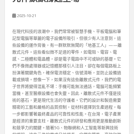
2025-10-21
在現代科技的浪潮中，我們常常被智慧手機、平板電腦和筆
記型電腦等華麗的電子設備所吸引，但很少有人注意到，這
些設備的運作背後，有一群默默無聞的「地基工人」——離
散式元件。這些看似微不足道的零件，如電阻、電容、電
感、二極體和電晶體，卻是電子電路中不可或缺的基礎。它
們不像微處理器或記憶體那樣引人注目，卻在每個電路板上
扮演著關鍵角色，確保電流穩定、信號清晰，並防止設備過
載或損壞。想像一下，如果沒有這些離散式元件，我們的電
子世界將變得混亂不堪：手機可能無法通話，電腦可能頻繁
當機，甚至醫療設備也會失靈。因此，離散式元件不僅是技
術的基石，更是現代生活的守護者。它們的設計和製造需要
精密的工藝和嚴格的品質控制，從材料選擇到生產過程，每
一步都影響著最終產品的可靠性和性能。在台灣，電子產業
是經濟的重要支柱，離散式元件的研發和應用更是推動創新
和競爭力的關鍵。隨著5G、物聯網和人工智能等新興技術