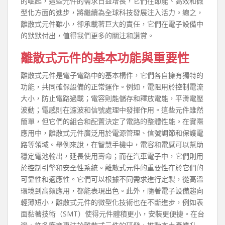
的崛起，這些元件的需求日益增長，它們在節能、高效和微
型化方面的進步，將繼續為全球科技發展注入活力。總之，
離散式元件雖小，卻承載著巨大的責任，它們在電子設備中
的默默付出，值得我們更多的關注和讚賞。
離散式元件的基本功能與重要性
離散式元件是電子電路中的基本構件，它們各自擁有獨特的
功能，共同確保設備的正常運作。例如，電阻用於控制電流
大小，防止電路過載；電容則能儲存和釋放電能，平滑電壓
波動；電感則在濾波和信號處理中發揮作用。這些元件雖然
簡單，但它們的組合和配置決定了電路的整體性能。在實際
應用中，離散式元件廣泛用於電源管理、信號調節和保護電
路等領域。舉例來說，在智慧手機中，電容和電感可以幫助
穩定電池輸出，延長使用壽命；而在汽車電子中，它們則用
於控制引擎和安全性系統。離散式元件的重要性在於它們的
可靠性和適應性。它們可以根據不同需求進行定製，從高溫
環境到高頻應用，都能表現出色。此外，隨著電子設備趨向
輕薄短小，離散式元件的微型化技術也在不斷進步，例如表
面黏著技術（SMT）使得元件體積更小，安裝更便捷。在台