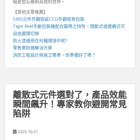
個更加互聯和高效的世界。
【其他文章推薦】
SMD元件外觀瑕疵
CCD外觀檢查包裝
Tape Reel手動包裝機
配合載帶之特性，間斷式或連續式可
自由選擇切換
防火漆
適用在何種環境中呢?
零售業
防損解決方案
消防工程
設計與施工標準，你準備好了嗎？
離散式元件選對了，產品效能
瞬間飆升！專家教你避開常見
陷阱
2025-10-21