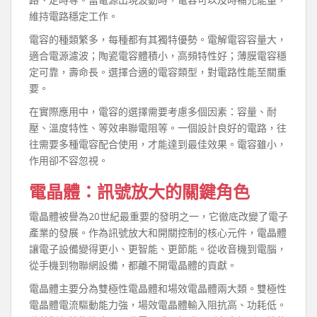
維持電路穩定工作。
電容的種類繁多，每種都有其獨特優勢。電解電容容量大，
適合電源濾波；陶瓷電容體積小，高頻特性好；薄膜電容穩
定可靠，壽命長。選擇合適的電容類型，對電路性能至關重
要。
在實際應用中，電容的選擇需要考慮多個因素：容量、耐
壓、溫度特性、等效串聯電阻等。一個設計良好的電路，往
往需要多種電容配合使用，才能達到最佳效果。電容雖小，
作用卻不容忽視。
電晶體：訊號放大的關鍵角色
電晶體被譽為20世紀最重要的發明之一，它徹底改變了電子
產業的發展。作為訊號放大和開關控制的核心元件，電晶體
讓電子設備變得更小、更智能、更節能。從收音機到電腦，
從手機到物聯網設備，都離不開電晶體的貢獻。
電晶體主要分為雙極性電晶體和場效電晶體兩大類。雙極性
電晶體電流驅動能力強，場效電晶體輸入阻抗高、功耗低。