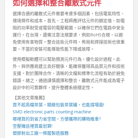
如何選擇和整合離散式元件
選擇合適的離散式元件需要考慮多個因素，包括電氣特性、
環境條件和成本。首先，工程師應評估元件的額定值，如電
阻的功率耐受或電容的電壓範圍，以確保它們在電路中安全
運行。在台灣，還需注意法規要求，例如RoHS合規，以避
免使用有害物質。整合這些元件時，佈局和焊接技術也很重
要，不當的安裝可能導致性能下降或故障。
使用模擬軟體可以幫助預測元件行為，優化設計過程。此
外，與供應商建立良好關係，能確保獲得高品質元件和技術
支援。對於團隊合作，清晰的文檔和標準化流程有助於避免
錯誤。總之，通過謹慎選擇和整合，離散式元件能成為電子
設計中的可靠夥伴，提升整體系統穩定性。
【其他文章推薦】
買不起高檔茶葉，精緻包裝
茶葉罐
，也能撐場面!
SMD electronic parts counting machine
哪裡買的到省力省空間，方便攜帶的
購物推車
?
空壓機
這裡買最划算!
塑膠射出工廠
一條龍製造服務