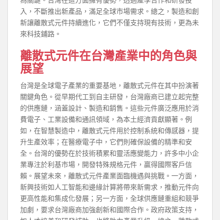
入，不斷推出新產品，滿足全球市場需求。總之，製造和創
新讓離散式元件持續進化，它們不僅支持現有技術，更為未
來科技鋪路。
離散式元件在台灣產業中的角色與
展望
台灣是全球電子產業的重要基地，離散式元件在其中扮演著
關鍵角色。從早期代工到自主研發，台灣廠商已建立起完整
的供應鏈，涵蓋設計、製造和銷售。這些元件廣泛應用於消
費電子、工業設備和通訊領域，為本土經濟貢獻顯著。例
如，在智慧製造中，離散式元件用於控制系統和傳感器，提
升生產效率；在醫療電子中，它們則確保設備的精準和安
全。台灣的優勢在於技術積累和靈活應變能力，許多中小企
業專注於利基市場，開發特殊規格元件，贏得國際客戶信
賴。展望未來，離散式元件產業面臨機遇與挑戰。一方面，
新興技術如人工智能和邊緣計算將帶來新需求，推動元件向
更高性能和集成化發展；另一方面，全球供應鏈重組和競爭
加劇，要求台灣廠商加強創新和國際合作。政府政策支持，