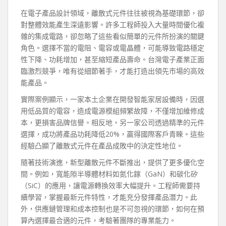
在電子產品設計領域，離散式元件往往被視為基礎環節，卻
對整體效能產生深遠影響。許多工程師投入大量時間優化複
雜的集成電路，卻忽略了這些看似簡單的元件所扮演的關鍵
角色。選擇不當的電阻、電容或電晶體，可能導致電路穩定
性下降、功耗增加，甚至縮短產品壽命。台灣電子產業正面
臨激烈競爭，唯有從細節著手，才能打造出領先市場的高效
能產品。
實際案例顯示，一家本土企業在開發智能家居設備時，因選
用低品質的電容，造成電源模組頻繁故障，不僅增加維修成
本，更損害品牌信譽。相反地，另一家公司透過精準的元件
選擇，成功將產品功耗降低20%，贏得國際客戶青睞。這些
經驗凸顯了離散式元件在產品成敗中的決定性地位。
隨著技術演進，新型離散元件不斷推出，提供了更多優化空
間。例如，寬能隙半導體材料如氮化鎵（GaN）和碳化矽
（SiC）的應用，讓電源轉換效率大幅提升。工程師需要持
續學習，掌握最新元件特性，才能充分發揮產品潛力。此
外，供應鏈管理和成本控制也是不可忽視的環節，如何在預
算內選擇最合適的元件，考驗著團隊的專業能力。