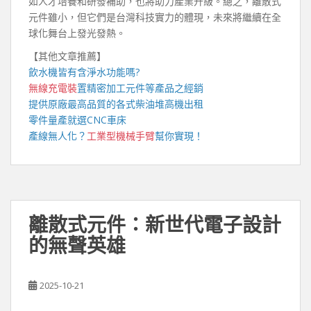
如人才培養和研發補助，也將助力產業升級。總之，離散式
元件雖小，但它們是台灣科技實力的體現，未來將繼續在全
球化舞台上發光發熱。
【其他文章推薦】
飲水機
皆有含淨水功能嗎?
無線充電裝
置
精密加工元件等產品之經銷
提供原廠最高品質的各式柴油
堆高機
出租
零件量產就選
CNC車床
產線無人化？
工業型機械手臂
幫你實現！
離散式元件：新世代電子設計
的無聲英雄
2025-10-21