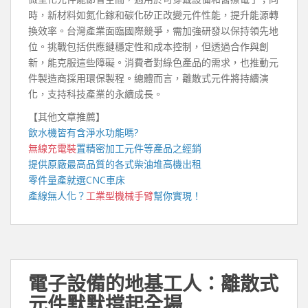
時，新材料如氮化鎵和碳化矽正改變元件性能，提升能源轉
換效率。台灣產業面臨國際競爭，需加強研發以保持領先地
位。挑戰包括供應鏈穩定性和成本控制，但透過合作與創
新，能克服這些障礙。消費者對綠色產品的需求，也推動元
件製造商採用環保製程。總體而言，離散式元件將持續演
化，支持科技產業的永續成長。
【其他文章推薦】
飲水機
皆有含淨水功能嗎?
無線充電裝
置
精密加工元件等產品之經銷
提供原廠最高品質的各式柴油
堆高機
出租
零件量產就選
CNC車床
產線無人化？
工業型機械手臂
幫你實現！
電子設備的地基工人：離散式
元件默默撐起全場