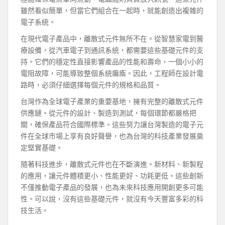
雖然看似簡單，但當它們組合在一起時，就能創造出複雜的
電子系統。
在現代電子產品中，離散式元件無所不在。從智慧家電到醫
療設備，從汽車電子到通訊系統，都需要這些基礎元件的支
持。它們的穩定性直接影響產品的性能和壽命，一個小小的
電阻故障，可能導致整個系統癱瘓。因此，工程師在設計電
路時，必須仔細選擇每個元件的規格和品質。
台灣作為全球電子產業的重要基地，擁有完整的離散式元件
供應鏈。從元件的設計、製造到測試，每個環節都嚴格把
關，確保產品符合國際標準。這些努力讓台灣製造的電子元
件在全球市場上享有良好聲譽，也為台灣的科技產業發展奠
定堅實基礎。
隨著科技進步，離散式元件也在不斷演進。新材料、新製程
的應用，讓元件體積更小、性能更好、功耗更低。這些創新
不僅推動電子產品的發展，也為未來科技應用開創更多可能
性。可以說，沒有這些基礎元件，就沒有今天豐富多彩的科
技生活。