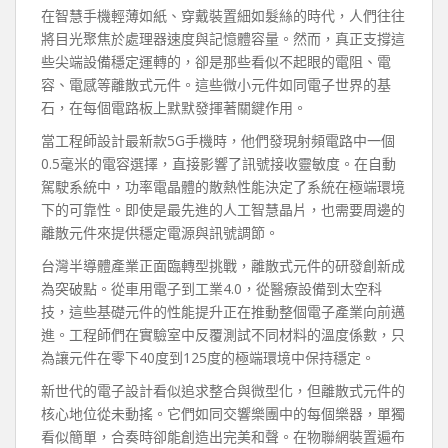
在智慧手機輕薄如紙、穿戴裝置細如髮絲的時代，人們往往
將目光聚焦於處理器速度與記憶體容量。然而，真正支撐這
些尖端設備穩定運轉的，卻是那些看似不起眼的電阻、電
容、電感等離散式元件。這些微小元件如同電子世界的基
石，在每個電路板上默默發揮著關鍵作用。
當工程師設計最新款5G手機時，他們發現射頻電路中一個
0.5毫米的電容選擇，直接影響了訊號接收靈敏度。在自動
駕駛系統中，功率電晶體的散熱性能決定了系統在極端環境
下的可靠性。即使是最先進的人工智慧晶片，也需要周邊的
離散元件來提供穩定電源與訊號調節。
台灣半導體產業正面臨轉型挑戰，離散式元件的研發創新成
為突破點。從車用電子到工業4.0，從醫療設備到太空科
技，這些基礎元件的性能提升正在推動整個電子產業向前邁
進。工程師們在實驗室中反覆測試不同材料的溫度係數，只
為讓元件在零下40度到125度的極端環境中保持穩定。
新世代的電子設計看似追求整合與微型化，但離散式元件的
核心地位從未動搖。它們如同交響樂團中的每個樂器，單獨
看似簡單，合奏時卻能創造出完美和聲。在物聯網裝置遍布