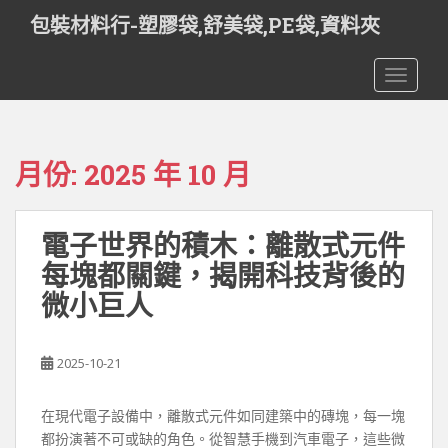
S
包裝材料行-塑膠袋,舒美袋,PE袋,資料夾
k
i
TOGGLE
p
t
o
m
月份:
2025 年 10 月
a
i
n
電子世界的積木：離散式元件
c
o
每塊都關鍵，揭開科技背後的
n
微小巨人
t
e
n
2025-10-21
t
在現代電子設備中，離散式元件如同建築中的磚塊，每一塊
都扮演著不可或缺的角色。從智慧手機到汽車電子，這些微