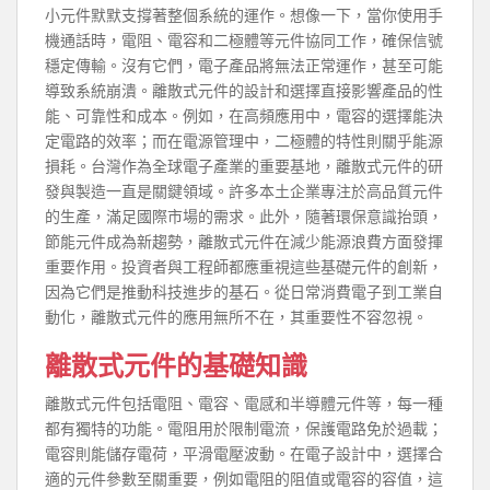
小元件默默支撐著整個系統的運作。想像一下，當你使用手
機通話時，電阻、電容和二極體等元件協同工作，確保信號
穩定傳輸。沒有它們，電子產品將無法正常運作，甚至可能
導致系統崩潰。離散式元件的設計和選擇直接影響產品的性
能、可靠性和成本。例如，在高頻應用中，電容的選擇能決
定電路的效率；而在電源管理中，二極體的特性則關乎能源
損耗。台灣作為全球電子產業的重要基地，離散式元件的研
發與製造一直是關鍵領域。許多本土企業專注於高品質元件
的生產，滿足國際市場的需求。此外，隨著環保意識抬頭，
節能元件成為新趨勢，離散式元件在減少能源浪費方面發揮
重要作用。投資者與工程師都應重視這些基礎元件的創新，
因為它們是推動科技進步的基石。從日常消費電子到工業自
動化，離散式元件的應用無所不在，其重要性不容忽視。
離散式元件的基礎知識
離散式元件包括電阻、電容、電感和半導體元件等，每一種
都有獨特的功能。電阻用於限制電流，保護電路免於過載；
電容則能儲存電荷，平滑電壓波動。在電子設計中，選擇合
適的元件參數至關重要，例如電阻的阻值或電容的容值，這