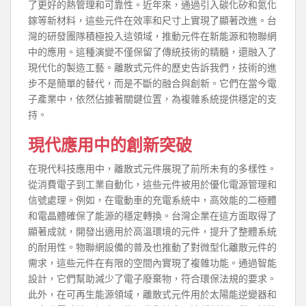
了更好的熱管理和可靠性。近年來，通過引入碳化矽和氮化
鎵等新材料，這些元件在效率和尺寸上實現了顯著改進。台
灣的研發團隊積極投入這領域，推動元件在新能源和物聯網
中的應用。這種演變不僅保留了傳統技術的精髓，還融入了
現代化的製造工藝。離散式元件的歷史告訴我們，技術的進
步不是簡單的替代，而是不斷的融合與創新。它們在當今電
子產業中，依然佔據著關鍵位置，為複雜系統提供穩定的支
持。
現代應用中的創新突破
在現代科技應用中，離散式元件展現了前所未有的多樣性。
從消費電子到工業自動化，這些元件被用於優化電源管理和
信號處理。例如，在電動車的充電系統中，高效能的二極體
和電晶體確保了能源的穩定轉換。台灣企業在這方面取得了
顯著成就，開發出適用於高溫環境的元件，提升了整體系統
的耐用性。物聯網設備的普及也推動了對微型化離散元件的
需求，這些元件在有限的空間內實現了複雜功能。通過智能
設計，它們幫助減少了電子廢棄物，符合環保法規的要求。
此外，在可再生能源領域，離散式元件用於太陽能逆變器和