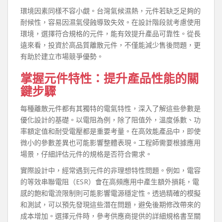
環境因素同樣不容小覷。台灣氣候濕熱，元件若缺乏足夠的
耐候性，容易因濕氣侵蝕導致失效。在設計階段就考慮使用
環境，選擇符合規格的元件，能有效提升產品可靠性。從長
遠來看，投資於高品質離散元件，不僅能減少售後問題，更
有助於建立市場競爭優勢。
掌握元件特性：提升產品性能的關
鍵步驟
每種離散元件都有其獨特的電氣特性，深入了解這些參數是
優化設計的基礎。以電阻為例，除了阻值外，溫度係數、功
率額定值和耐受電壓都是重要考量。在高效能產品中，即使
微小的參數差異也可能影響整體表現。工程師需要根據應用
場景，仔細評估元件的規格是否符合需求。
實際設計中，經常遇到元件的非理想特性問題。例如，電容
的等效串聯電阻（ESR）會在高頻應用中產生額外損耗，電
感的飽和電流限制則可能影響電源穩定性。透過精確的模擬
和測試，可以預先發現這些潛在問題，避免後期修改帶來的
成本增加。選擇元件時，參考供應商提供的詳細規格書至關