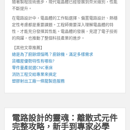
隨著製程技術進步，現代電晶體已經發展到奈米級別，性能
不斷提升。
在電路設計中，電晶體的工作點選擇、偏置電路設計、熱穩
定性考慮都是重要課題。工程師需要深入理解電晶體的特
性，才能充分發揮其性能。電晶體的發展，見證了電子技術
的飛躍，也推動了整個科技產業的進步。
【其他文章推薦】
總是為了廚餘煩惱嗎？
廚餘機
，滿足多樣需求
貨櫃屋
優勢特性有哪些?
零件量產就選
CNC車床
消防工程
交給專業來搞定
塑膠射出工廠
一條龍製造服務
電路設計的靈魂：離散式元件
完整攻略，新手到專家必學