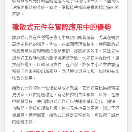
學習離散式元件的基礎是進入電子領域的第一步，它能幫助
理解更複雜的系統。總之，掌握這些知識是實現穩定設計的
基礎。
離散式元件在實際應用中的優勢
離散式元件在各種電子應用中展現出顯著優勢，尤其在需要
高度定製化的場景。例如，在電源管理電路中，使用離散式
電晶體可以實現精確的電壓調節，提高能源效率。這些元件
還允許工程師根據具體環境調整參數，例如在高溫條件下選
擇耐熱電阻，以確保可靠性。在台灣，許多中小企業依靠這
種靈活性來開發創新產品，同時遵守環保法規，如限制有害
物質的使用。
離散式元件的另一個優點是成本效益，它們通常比集成電路
更便宜，且供應鏈穩定，有助於控制生產預算。此外，在原
型開發階段，使用離散式元件可以快速測試和迭代，縮短上
市時間。對於維護和升級，這些元件也易於更換，減少了停
機風險。總體而言，離散式元件是實現高效、可靠電子設計
的關鍵工具。