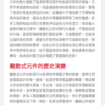
元件的進化推動了能源效率的提升和系統可靠性的增強。它
們不再是過時的技術，而是通過新材料和微型化技術，實現
了更高的性能和更低的功耗。這種進化不僅回應了市場對綠
色科技的需求，還為台灣的半導體產業帶來了新的機遇。許
多工程師和設計師正在重新評估這些元件的潛力，將其融入
創新的解決方案中。離散式元件的現代化進程，不僅是技術
的升級，更是對傳統智慧的重新詮釋。它提醒我們，在追求
尖端科技的同時，基礎元件依然扮演著不可或缺的角色。透
過持續的研發和應用，這些元件正在幫助台灣企業在全球競
爭中保持領先地位。這不僅是技術的演進，更是產業生態的
轉型，為未來的電子設計開闢了更廣闊的空間。
離散式元件的歷史演變
離散式元件的起源可以追溯到早期電子學的發展，當時它們
是電路設計的唯一選擇。從真空管到電晶體的轉變，標誌著
元件技術的重大突破。在台灣，這些元件曾是許多傳統製造
業的支柱，支持著從家電到通訊設備的生產。隨著集成電路
的興起，許多人預測離散式元件將被淘汰，但它們憑藉著獨
特的優勢存活下來。例如，在高功率應用中，離散元件提供