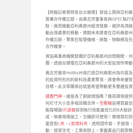
【時報記者葉時安台北報導】貿協上周與亞利桑那
簽署合作備忘錄，由黃志芳董事長與GPEC執行長Ch
駐，進而推動亞利桑那州經濟發展，被評為頂級國
動台灣產業的移動，預期未來將會在亞利桑那州
作備忘錄，聚焦在智慧機械、綠能、物聯網及先
合作機會。
貿協美墨商機開發團於亞利桑那州訪問期間，州長K
團，透過台積電在亞利桑那州的大型投資所帶動
黃志芳推崇Hobbs州長打造亞利桑那州為均
的投資所形的的新科技產業聚落，將會帶來優質
目標。此次率團來訪就是希望帶動更多雙邊投資
感應門神
，總是為了廚餘煩惱嗎？雅高環保提供
何尺寸大小及多咖貨櫃合併。
空壓機
這裡買最划
能撐場面!
示波器
探測執行效能最佳化的8大秘訣；
成，無需現場施工，交機即可使用！哪裡買的到
愛造型
L夾
、
L型資料夾
、透明證件套、手提袋，
動、居家住宅、工業商辦上。掌握產品行銷策略