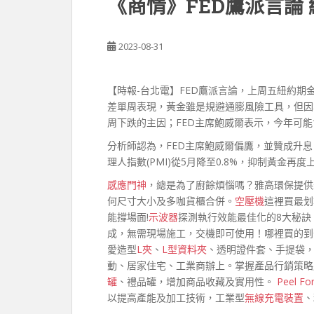
《商情》FED鷹派言論
2023-08-31
【時報-台北電】FED鷹派言論，上周五紐約期
差單周表現，黃金雖是規避通膨風險工具，但因
周下跌的主因；FED主席鮑威爾表示，今年可
分析師認為，FED主席鮑威爾偏鷹，並贊成升
理人指數(PMI)從5月降至0.8%，抑制黃金再度
感應門神
，總是為了廚餘煩惱嗎？雅高環保提供
何尺寸大小及多咖貨櫃合併。
空壓機
這裡買最划
能撐場面!
示波器
探測執行效能最佳化的8大秘訣；
成，無需現場施工，交機即可使用！哪裡買的到
愛造型
L夾
、
L型資料夾
、透明證件套、手提袋，
動、居家住宅、工業商辦上。掌握產品行銷策略
罐
、禮品罐，增加商品收藏及實用性。
Peel Fo
以提高產能及加工技術，工業型
無線充電裝置
、