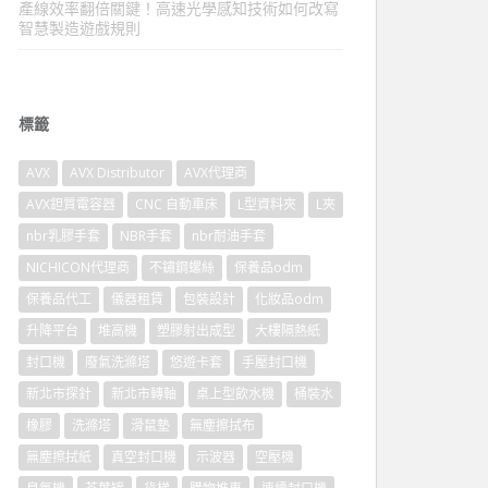
產線效率翻倍關鍵！高速光學感知技術如何改寫
智慧製造遊戲規則
標籤
AVX
AVX Distributor
AVX代理商
AVX鉭質電容器
CNC 自動車床
L型資料夾
L夾
nbr乳膠手套
NBR手套
nbr耐油手套
NICHICON代理商
不鏽鋼螺絲
保養品odm
保養品代工
儀器租賃
包裝設計
化妝品odm
升降平台
堆高機
塑膠射出成型
大樓隔熱紙
封口機
廢氣洗滌塔
悠遊卡套
手壓封口機
新北市探針
新北市轉軸
桌上型飲水機
桶裝水
橡膠
洗滌塔
滑鼠墊
無塵擦拭布
無塵擦拭紙
真空封口機
示波器
空壓機