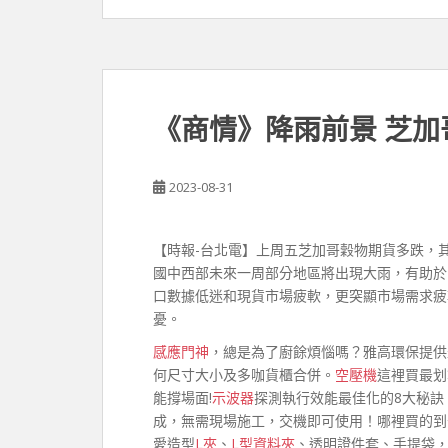
《商情》降雨前景 芝
2023-08-31
【時報-台北電】上周五芝加哥穀物期貨多跌，
國中西部未來一周部分地區將出現大雨，有助於
口數據低迷和現貨市場疲軟，更突顯市場需求疲
憂。
感應門神
，總是為了廚餘煩惱嗎？雅高環保提供
何尺寸大小及多咖貨櫃合併。
空壓機
這裡買最划
能撐場面!
示波器
探測執行效能最佳化的8大秘訣；
成，無需現場施工，交機即可使用！哪裡買的到
愛造型
L夾
、
L型資料夾
、透明證件套、手提袋，