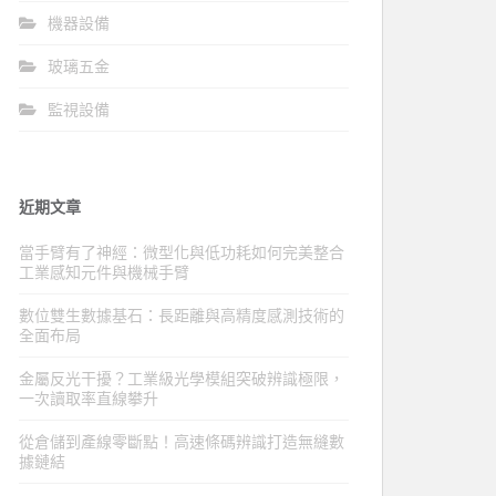
機器設備
玻璃五金
監視設備
近期文章
當手臂有了神經：微型化與低功耗如何完美整合
工業感知元件與機械手臂
數位雙生數據基石：長距離與高精度感測技術的
全面布局
金屬反光干擾？工業級光學模組突破辨識極限，
一次讀取率直線攀升
從倉儲到產線零斷點！高速條碼辨識打造無縫數
據鏈結