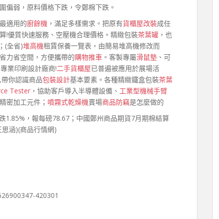
圍偏弱，原料價格下跌，令鄭棉下跌。
最適用的
廚餘機
，滿足多樣需求。把原有
貨櫃屋改裝
成任
算!優質快速服務、空壓機合理價格。精緻包裝
茶葉罐
，也
(全省)
堆高機
租賃保養一覽表，由簡易堆高機修改而
省力省空間，方便攜帶的
購物推車
。客製專屬
滑鼠墊
、可
專業印刷設計廠商!
二手貨櫃屋
已普遍被應用於展場活
,帶你認識商品
包裝設計
基本要素。各種精緻鐵盒包裝
茶葉
rce Tester
，協助客戶導入半導體設備、
工業型機械手臂
精密加工元件；
噴霧式乾燥機
賣場
商品防竊
是怎麼做的
棉跌1.85%，報每磅78.67；中國鄭州商品期貨7月期棉結算
王思涵)(商品行情網)
0626900347-420301