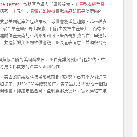
rce Tester
，協助客戶導入半導體設備、
工業型機械手臂
精密加工元件；
噴霧式乾燥機
賣場
商品防竊
是怎麼做的
受惠美國近岸外包政策及全球供應鏈重組趨勢，越來越多
00家企業在墨西哥北設廠，目前主要集中在墨北，而德州
建議位在美南的亞利桑那州可與墨西哥加強合作，串連起
，共建新的美洲韌性供應鏈。州長甚表同意，並願與台灣
部與貿協合辦的美國商機日，州長允諾將列入行程評估，並
將更深化雙方的產業交流和合作。
，美國製造業及科技業形成南移的趨勢，已有不少製造商
協定」(USMCA)等優勢加持，美南墨北即將形成一個新
開發團，即鎖定墨西哥、亞利桑那及德州，實地連結在地