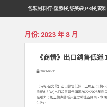
S
包裝材料行-塑膠袋,舒美袋,PE袋,資
k
i
p
t
o
月份:
2023 年 8 月
m
a
i
n
《商情》出口銷售低迷 I
c
o
n
2023-08-31
t
e
n
【時報-台北電】出口銷售低迷，上周五ICE棉
t
業部(USDA)出口銷售報告顯示2022/2023
吸引力；加上德克薩斯州主要種植區降雨，令期棉
0.4%。