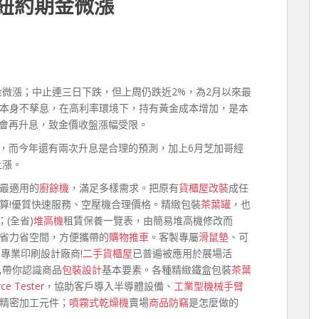
 紐約期金微漲
金微漲；中止連三日下跌，但上周仍跌近2%，為2月以來最
本身不孳息，在高利率環境下，持有黃金成本增加，是本
能會再升息，致金價收盤漲幅受限。
息，而今年還有兩次升息是合理的預測，加上6月芝加哥經
上漲。
最適用的
廚餘機
，滿足多樣需求。把原有
貨櫃屋改裝
成任
算!優質快速服務、空壓機合理價格。精緻包裝
茶葉罐
，也
(全省)
堆高機
租賃保養一覽表，由簡易堆高機修改而
省力省空間，方便攜帶的
購物推車
。客製專屬
滑鼠墊
、可
專業印刷設計廠商!
二手貨櫃屋
已普遍被應用於展場活
,帶你認識商品
包裝設計
基本要素。各種精緻鐵盒包裝
茶葉
rce Tester
，協助客戶導入半導體設備、
工業型機械手臂
精密加工元件；
噴霧式乾燥機
賣場
商品防竊
是怎麼做的