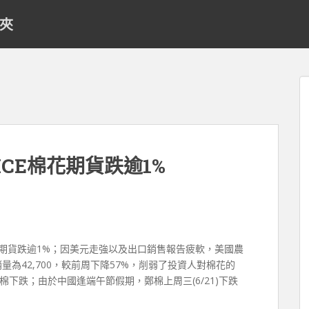
料夾
CE棉花期貨跌逾1%
花期貨跌逾1%；因美元走強以及出口銷售報告疲軟，美國農
年淨銷量為42,700，較前周下降57%，削弱了投資人對棉花的
下跌；由於中國逢端午節假期，鄭棉上周三(6/21)下跌