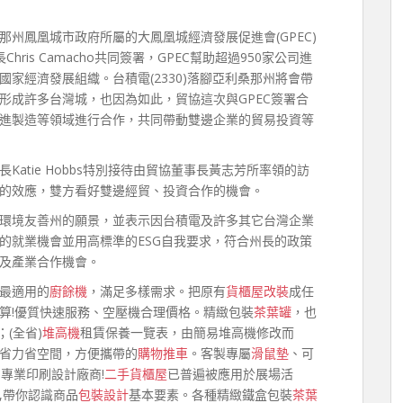
州鳳凰城市政府所屬的大鳳凰城經濟發展促進會(GPEC)
ris Camacho共同簽署，GPEC幫助超過950家公司進
家經濟發展組織。台積電(2330)落腳亞利桑那州將會帶
形成許多台灣城，也因為如此，貿協這次與GPEC簽署合
進製造等領域進行合作，共同帶動雙邊企業的貿易投資等
atie Hobbs特別接待由貿協董事長黃志芳所率領的訪
的效應，雙方看好雙邊經貿、投資合作的機會。
富及環境友善州的願景，並表示因台積電及許多其它台灣企業
的就業機會並用高標準的ESG自我要求，符合州長的政策
及產業合作機會。
最適用的
廚餘機
，滿足多樣需求。把原有
貨櫃屋改裝
成任
算!優質快速服務、空壓機合理價格。精緻包裝
茶葉罐
，也
(全省)
堆高機
租賃保養一覽表，由簡易堆高機修改而
省力省空間，方便攜帶的
購物推車
。客製專屬
滑鼠墊
、可
專業印刷設計廠商!
二手貨櫃屋
已普遍被應用於展場活
,帶你認識商品
包裝設計
基本要素。各種精緻鐵盒包裝
茶葉