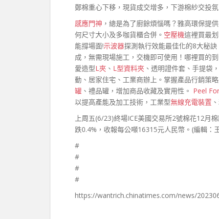
鄭棉重心下移，現貨成交增多，下游棉紗交投氛
感應門神
，總是為了廚餘煩惱嗎？雅高環保提供
何尺寸大小及多咖貨櫃合併。
空壓機
這裡買最划
能撐場面!
示波器
探測執行效能最佳化的8大秘訣；
成，無需現場施工，交機即可使用！哪裡買的到
愛造型
L夾
、
L型資料夾
、透明證件套、手提袋，
動、居家住宅、工業商辦上。掌握產品行銷策略
罐
、禮品罐，增加商品收藏及實用性。
Peel Fo
以提高產能及加工技術，工業型
無線充電裝置
、
上周五(6/23)終場ICE美國交易所2號棉花12月
跌0.4%，收報每公噸16315元人民幣。(編輯：
#
#
#
#
https://wantrich.chinatimes.com/news/2023