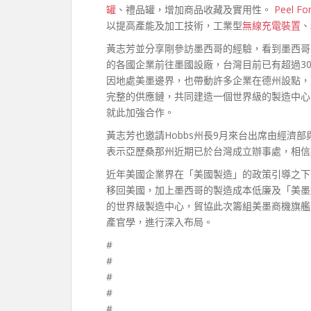
罐
、禮品罐，增加商品收藏及實用性。
Peel Fo
以提高產能及加工技術，工業型
無線充電裝置
、
黃志芳並分享剛參訪墨西哥的經驗，看到墨西哥
的各國企業前往墨國設廠，台灣目前已有超過3
因地處美墨邊界，也帶動許多企業在德州設點，
完整的供應鏈，共同建造一個世界級的製造中心
就此加強合作。
黃志芳也邀請Hobbs州長9月來台出席由經濟
表示亞歷桑那州近期已於台灣成立辦事處，相信
近年美國企業界在「美國製造」的政策引導之下
移回美國，加上墨西哥的製造成本低廉及「美墨加
的世界級製造中心，貿協此次籌組美墨商機旗艦
產官學，進行深入布局。
#
#
#
#
#