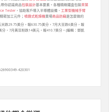
,帶你認識商品
包裝設計
基本要素。各種精緻鐵盒包裝
茶葉
rce Tester
，協助客戶導入半導體設備、
工業型機械手臂
精密加工元件；
噴霧式乾燥機
賣場
商品防竊
是怎麼做的
玉米跌29.75美分，報630.75美分，7月大豆跌6美分，報
94美分，7月黃豆粉跌14美元，報410.7美分。(編輯：鄧凱
0626900349-420301