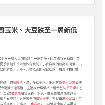
加哥玉米、大豆跌至一周新低
其中玉米和大豆期貨跌至一周新低，因美國氣象預報，美
夏季關鍵生長階段作物狀況，小麥自兩個月高點回落，出
軟的跡象，另外，北歐降雨的回歸緩解了對農作物的擔
最適用的
廚餘機
，滿足多樣需求。把原有
貨櫃屋改裝
成任
算!優質快速服務、空壓機合理價格。精緻包裝
茶葉罐
，也
(全省)
堆高機
租賃保養一覽表，由簡易堆高機修改而
省力省空間，方便攜帶的
購物推車
。客製專屬
滑鼠墊
、可
專業印刷設計廠商!
二手貨櫃屋
已普遍被應用於展場活