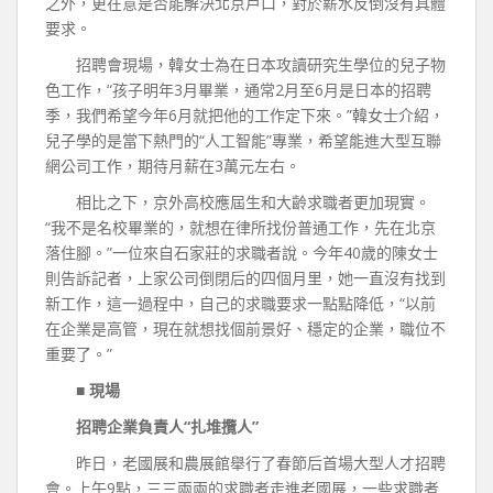
之外，更在意是否能解決北京戶口，對於薪水反倒沒有具體
要求。
招聘會現場，韓女士為在日本攻讀研究生學位的兒子物
色工作，“孩子明年3月畢業，通常2月至6月是日本的招聘
季，我們希望今年6月就把他的工作定下來。”韓女士介紹，
兒子學的是當下熱門的“人工智能”專業，希望能進大型互聯
網公司工作，期待月薪在3萬元左右。
相比之下，京外高校應屆生和大齡求職者更加現實。
“我不是名校畢業的，就想在律所找份普通工作，先在北京
落住腳。”一位來自石家莊的求職者說。今年40歲的陳女士
則告訴記者，上家公司倒閉后的四個月里，她一直沒有找到
新工作，這一過程中，自己的求職要求一點點降低，“以前
在企業是高管，現在就想找個前景好、穩定的企業，職位不
重要了。”
■ 現場
招聘企業負責人“扎堆攬人”
昨日，老國展和農展館舉行了春節后首場大型人才招聘
會。上午9點，三三兩兩的求職者走進老國展，一些求職者