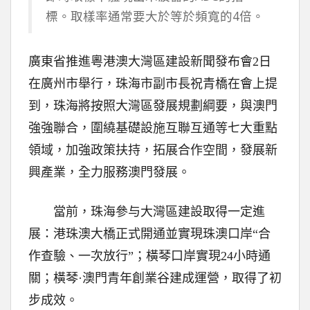
標。取樣率通常要大於等於頻寬的4倍。
廣東省推進粵港澳大灣區建設新聞發布會2日
在廣州市舉行，珠海市副市長祝青橋在會上提
到，珠海將按照大灣區發展規劃綱要，與澳門
強強聯合，圍繞基礎設施互聯互通等七大重點
領域，加強政策扶持，拓展合作空間，發展新
興產業，全力服務澳門發展。
當前，珠海參与大灣區建設取得一定進
展：港珠澳大橋正式開通並實現珠澳口岸“合
作查驗、一次放行”；橫琴口岸實現24小時通
關；橫琴·澳門青年創業谷建成運營，取得了初
步成效。