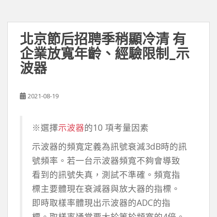
北京節后招聘季稍顯冷清 有
企業放寬年齡、經驗限制_示
波器
2021-08-19
※選擇
示波器
的10 項考量因素
示波器的頻寬定義為訊號衰減3dB時的訊
號頻率。若一台示波器頻寬不夠會導致
看到的訊號失真，測試不準確。頻寬指
標主要體現在衰減器與放大器的指標。
即時取樣率體現出示波器的ADC的指
標。取樣率通常要大於等於頻寬的4倍。