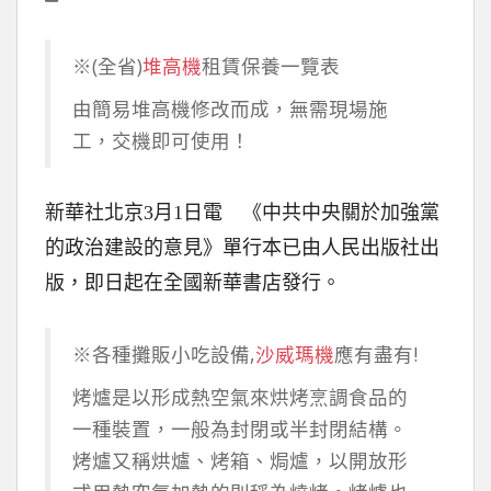
※(全省)
堆高機
租賃保養一覽表
由簡易堆高機修改而成，無需現場施
工，交機即可使用！
新華社北京3月1日電 《中共中央關於加強黨
的政治建設的意見》單行本已由人民出版社出
版，即日起在全國新華書店發行。
※各種攤販小吃設備,
沙威瑪機
應有盡有!
烤爐是以形成熱空氣來烘烤烹調食品的
一種裝置，一般為封閉或半封閉結構。
烤爐又稱烘爐、烤箱、焗爐，以開放形