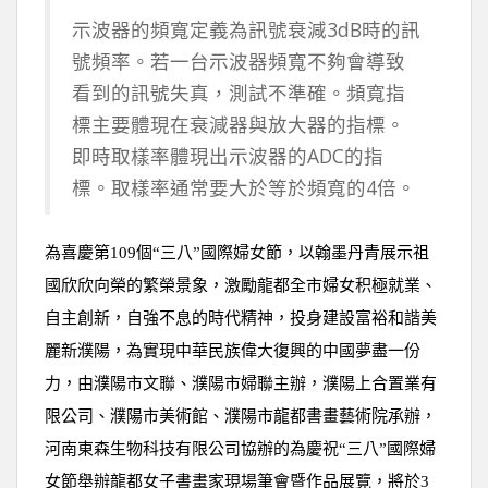
示波器的頻寬定義為訊號衰減3dB時的訊
號頻率。若一台示波器頻寬不夠會導致
看到的訊號失真，測試不準確。頻寬指
標主要體現在衰減器與放大器的指標。
即時取樣率體現出示波器的ADC的指
標。取樣率通常要大於等於頻寬的4倍。
為喜慶第109個“三八”國際婦女節，以翰墨丹青展示祖
國欣欣向榮的繁榮景象，激勵龍都全市婦女积極就業、
自主創新，自強不息的時代精神，投身建設富裕和諧美
麗新濮陽，為實現中華民族偉大復興的中國夢盡一份
力，由濮陽市文聯、濮陽市婦聯主辦，濮陽上合置業有
限公司、濮陽市美術館、濮陽市龍都書畫藝術院承辦，
河南東森生物科技有限公司協辦的為慶祝“三八”國際婦
女節舉辦龍都女子書畫家現場筆會暨作品展覽，將於3