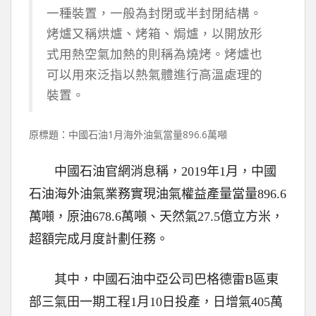
一種裝置，一般為封閉或半封閉結構。
烤爐又稱烘爐、烤箱、焗爐，以開放形
式用熱空氣加熱的則稱為燒烤。烤爐也
可以用來泛指以熱氣體進行高溫處理的
裝置。
原標題：中國石油1月海外油氣當量896.6萬噸
中國石油官網消息稱，2019年1月，中國
石油海外油氣業務實現油氣權益產量當量896.6
萬噸，原油678.6萬噸、天然氣27.5億立方米，
超額完成月度計劃任務。
其中，中國石油中亞公司巴格德雷B區東
部三氣田一期工程1月10日投產，日增氣405萬