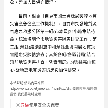
象，暫無人員傷亡情況。
目前，根據《自貢市國土資源局突發地質
災害應急響應工作機制》，自貢市突發地質災
害應急救援分隊第一組(市本級)24小時集結待
命，統籌協調全市地質災害隱患排查工作；第
二組(榮縣)繼續對震中和榮縣全境開展地質災
害隱患災險情排查；其餘各組(各區縣局)結合
汛前地質災害排查，紮實開展2.24榮縣高山鎮
4.7級地震地質災害隱患災險情排查。
本站聲明:網站內容來源
http://www.societynews.cn/html/xw/sh/,如有侵權,請聯繫
我們,我們將及時處理
※
貨梯
使用安全與保養