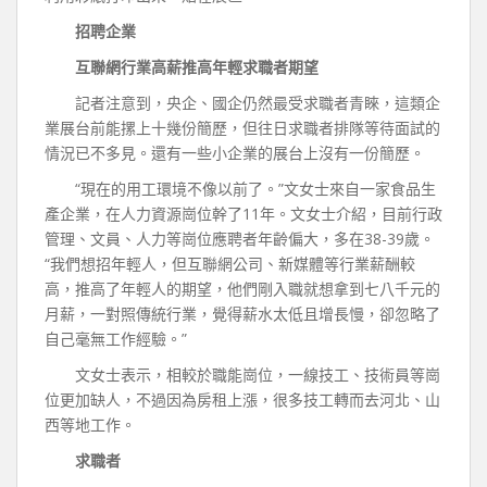
招聘企業
互聯網行業高薪推高年輕求職者期望
記者注意到，央企、國企仍然最受求職者青睞，這類企
業展台前能摞上十幾份簡歷，但往日求職者排隊等待面試的
情況已不多見。還有一些小企業的展台上沒有一份簡歷。
“現在的用工環境不像以前了。”文女士來自一家食品生
產企業，在人力資源崗位幹了11年。文女士介紹，目前行政
管理、文員、人力等崗位應聘者年齡偏大，多在38-39歲。
“我們想招年輕人，但互聯網公司、新媒體等行業薪酬較
高，推高了年輕人的期望，他們剛入職就想拿到七八千元的
月薪，一對照傳統行業，覺得薪水太低且增長慢，卻忽略了
自己毫無工作經驗。”
文女士表示，相較於職能崗位，一線技工、技術員等崗
位更加缺人，不過因為房租上漲，很多技工轉而去河北、山
西等地工作。
求職者