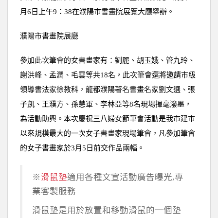
月6日上午9：38在濮陽市書畫院展覽大廳舉辦。
濮陽市書畫院展廳
參加此次筆會的女書畫家有：劉麗、胡玉娥、管九玲、
謝洪峰、孟潤、毛雲等共18名，此次筆會還將邀請市級
領導書法家徐教科，龍都濮陽著名書畫名家劉文選、張
子凱、王濮方、孫慧軍、李林亞等8名現場揮毫潑墨，
為活動助興。本次慶祝三八婦女節筆會活動是我市建市
以來規模最大的一次女子書畫家現場筆會，凡參加筆會
的女子書畫家於3月5日前交作品兩幅。
※
滑鼠墊
適用各種文宣活動廣告曝光,專
業客製服務
滑鼠墊是用於放置和移動滑鼠的一個墊