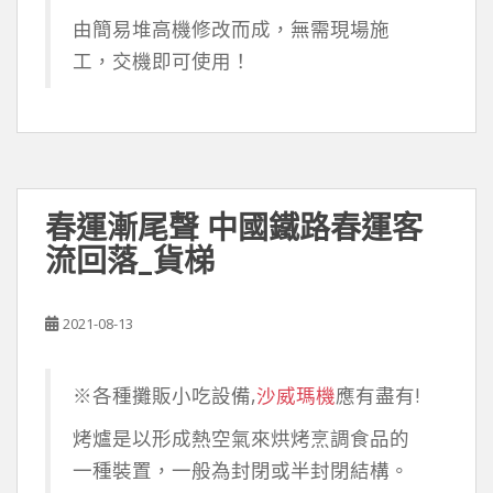
由簡易堆高機修改而成，無需現場施
工，交機即可使用！
春運漸尾聲 中國鐵路春運客
流回落_貨梯
2021-08-13
※各種攤販小吃設備,
沙威瑪機
應有盡有!
烤爐是以形成熱空氣來烘烤烹調食品的
一種裝置，一般為封閉或半封閉結構。