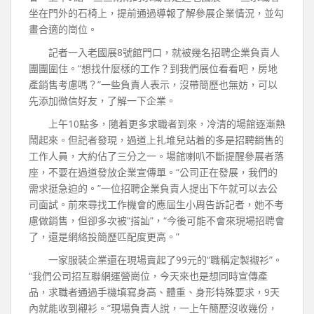
坐在門外的石椅上，提前通過導報了解參展企業情況，並勾
畫合適的崗位。
記者一入老國展8號館門口，就被幾名招聘企業負責人
團團圍住。“想找什麼樣的工作？到我們展位看看吧，房地
產銷售考慮嗎？”一些負責人表示，沒帶簡歷也無妨，可以
先添加微信好友，了解一下企業。
上午10點多，隨着更多求職者到來，冷清的場館逐漸熱
鬧起來。但記者發現，過道上扎堆兒站着的多是招聘銷售的
工作人員，大約佔了三分之一。場館喇叭不斷提醒參展者落
座，不要在過道發放企業宣傳單。“公司正在發展，我們的
需求挺急迫的。”一位招聘企業負責人提出下午就可以去公
司面試。前來尋找工作機會的應屆生小周告訴記者，她不考
慮做銷售，但卻多次被“搭訕”，“今後可能不會來現場招聘會
了，還是網絡投簡歷匹配度更高。”
一家服裝企業還在現場賣起了99元的“職稱定製襯衫”。
“我們公司招互聯網運營崗位，今天來也是想同時宣傳產
品，求職者通過手機填寫身高、體重、身形特殊要求，9天
內就能收到襯衫。”現場負責人說，一上午簡歷沒收幾份，