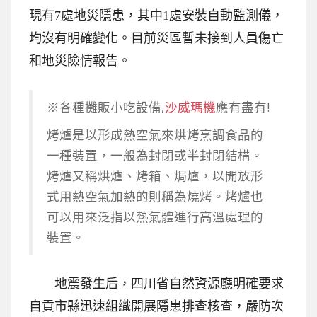
現有7處地災隱患，其中1處安裝自動監測儀，
均沒有明確變化。目前災區暫未接到人員傷亡
和地災險情報告。
※各種攤販小吃設備,
沙威瑪機
應有盡有!
烤爐是以形成熱空氣來烘烤烹調食品的
一種裝置，一般為封閉或半封閉結構。
烤爐又稱烘爐、烤箱、焗爐，以開放形
式用熱空氣加熱的則稱為燒烤。烤爐也
可以用來泛指以熱氣體進行高溫處理的
裝置。
地震發生后，四川省自然資源廳明確要求
自貢市縣迅速組織開展隱患排查核查，嚴防次