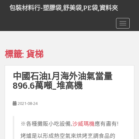
S
包裝材料行-塑膠袋,舒美袋,PE袋,資料夾
k
i
TOGGLE
p
t
o
m
標籤:
貨梯
a
i
n
中國石油1月海外油氣當量
c
o
896.6萬噸_堆高機
n
t
e
2021-08-24
n
t
※各種攤販小吃設備,
沙威瑪機
應有盡有!
烤爐是以形成熱空氣來烘烤烹調食品的