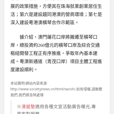
展的政策措施，方便其在珠海就業創業居住生
活；第六是建設趨同港澳的營商環境；第七是
深入建設粵港澳橫琴合作示範區。
據介紹，澳門蓮花口岸將搬遷至橫琴口
岸，總投資約260億元的橫琴口岸及綜合交通
樞紐開發工程正有序推進，爭取年內基本建
成。粵澳新通道（青茂口岸）項目主體工程進
度建設順利。
本站聲明:網站內容來源
http://www.societynews.cn/html/xw/sh/,如有侵權,請聯繫
我們,我們將及時處理
※
滑鼠墊
適用各種文宣活動廣告曝光,專
業客製服務