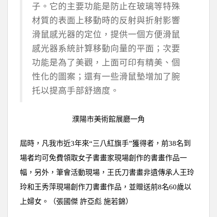
子。它的主要功能是防止在玻璃等特殊
材質的表面上移動時的反射與折射影響
滑鼠感光器的定位，提供一個方便滑鼠
感光器系統計算移動向量的平面；次要
功能是為了美觀，上面可印有精美、個
性化的圖案；還有一些滑鼠墊增加了腕
托以提高手部舒適度。
濮陽市美術館展廳一角
屆時，凡我市近3年來“三八紅旗手”獲得者，前38名到
場者均可免費領取女子書畫家現場創作的書畫作品一
幅，另外，筆會活動現場，王氏刀書畫非遺傳承人王玲
玲和王秀萍現場創作刀書畫作品，並贈送前8名60歲以
上婦女。（張國傑 許亞彪 施若錦）