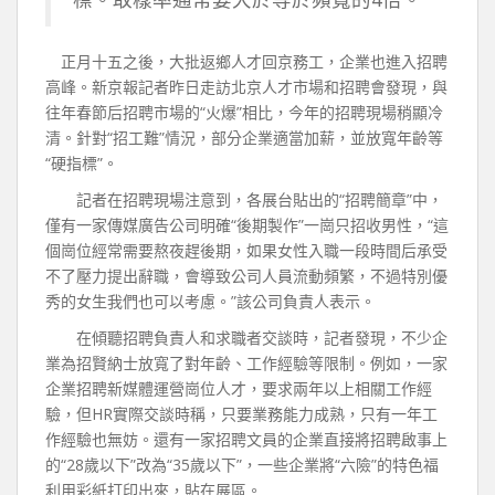
正月十五之後，大批返鄉人才回京務工，企業也進入招聘
高峰。新京報記者昨日走訪北京人才市場和招聘會發現，與
往年春節后招聘市場的“火爆”相比，今年的招聘現場稍顯冷
清。針對“招工難”情況，部分企業適當加薪，並放寬年齡等
“硬指標”。
記者在招聘現場注意到，各展台貼出的“招聘簡章”中，
僅有一家傳媒廣告公司明確“後期製作”一崗只招收男性，“這
個崗位經常需要熬夜趕後期，如果女性入職一段時間后承受
不了壓力提出辭職，會導致公司人員流動頻繁，不過特別優
秀的女生我們也可以考慮。”該公司負責人表示。
在傾聽招聘負責人和求職者交談時，記者發現，不少企
業為招賢納士放寬了對年齡、工作經驗等限制。例如，一家
企業招聘新媒體運營崗位人才，要求兩年以上相關工作經
驗，但HR實際交談時稱，只要業務能力成熟，只有一年工
作經驗也無妨。還有一家招聘文員的企業直接將招聘啟事上
的“28歲以下”改為“35歲以下”，一些企業將“六險”的特色福
利用彩紙打印出來，貼在展區。