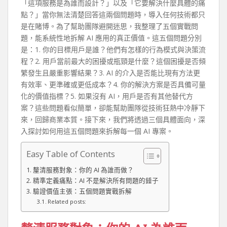
「這項服務是為誰而設計？」以及「它要解決什麼具體的痛
點？」當你無法清楚回答這兩個問題時，導入任何技術都只
是在賭博。為了幫助團隊避開迷思，我整理了五個實戰問
題，能系統性地拆解 AI 應用的真正價值。這五個問題分別
是：1. 你的目標用戶是誰？他們有怎樣的行為模式與決策流
程？2. 用戶當前最大的困擾或瓶頸是什麼？這個困擾是否頻
繁發生且嚴重影響結果？3. AI 的介入是否能比現有方法更
有效率、更準確或更低成本？4. 你的解決方案是否具備可量
化的價值指標？5. 如果沒有 AI，用戶是否有其他替代方
案？這些問題看似簡單，卻能幫助團隊從技術狂熱中冷靜下
來，回歸商業本質。接下來，我們將透過三個具體面向，深
入探討如何用這五個問題來拆解每一個 AI 專案。
Easy Table of Contents
釐清服務對象：你的 AI 為誰而做？
精準定義痛點：AI 不是解決所有問題的錘子
驗證價值主張：五個問題實戰拆解
Related posts: