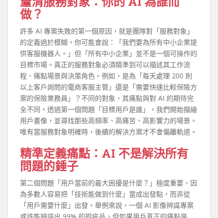
釐清服務對象：你的 AI 為誰而
做？
許多 AI 專案失敗的第一個原因，就是團隊對「服務對象」
的定義過於模糊。你可能會說：「我們要為所有中小企業提
供客服機器人。」但「所有中小企業」並不是一個可操作的
目標市場。真正的服務對象必須精準到可以描述其工作流
程、痛點場景與決策角色。例如，是為「每天處理 200 則
以上客戶詢問的電商客服主管」還是「需要快速比較保險方
案的保險業務員」？不同的對象，其痛點與對 AI 的期待完
全不同。透過第一個問題「目標用戶是誰」，我們開始描繪
用戶畫像，並尋找那些高頻率、高痛苦、高影響力的場景。
唯有當服務對象明確時，後續的解決方案才不會偏離軌道。
精準定義痛點：AI 不是解決所有
問題的錘子
第二個問題「用戶當前的最大困擾是什麼？」極度重要，因
為多數人容易把「技術能做到什麼」當成出發點，而非從
「用戶需要什麼」出發。舉例來說，一個 AI 影像辨識專案
或許能辨識出 99% 的瑕疵品，但如果用戶真正的痛點是