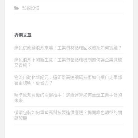
監視設備
近期文章
綠色供應鏈浪潮來襲！工業包材循環回收體系如何實踐？
綠色浪潮下的新生意：工業包裝循環機制如何讓企業減碳
又省錢？
物流自動化新紀元：遠距離高速讀碼技術如何讓自走車部
署更聰明、更省力？
精準感知背後的關鍵推手：邊緣運算如何重塑工業手臂的
未來
循環包裝如何重塑高科技製造供應鏈？揭開綠色轉型的關
鍵契機