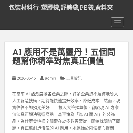
S
包裝材料行-塑膠袋,舒美袋,PE袋,資料夾
k
i
TOGGLE
p
t
o
m
AI 應用不是萬靈丹！五個問
a
i
題幫你精準對焦真正價值
n
c
o
2026-06-15
admin
工業資訊
n
t
在當前 AI 熱潮席捲各產業之際，許多企業迫不及待地導入
e
人工智慧技術，期待能快速提升效率、降低成本。然而，現
n
實往往不如預期美好——投入大筆預算後，卻發現 AI 方案
t
無法真正解決營運痛點，甚至淪為「為 AI 而 AI」的裝飾
品。為什麼會這樣？關鍵在於多數專案從一開始就問錯了問
題。真正能創造價值的 AI 應用，永遠始於兩個核心提問：