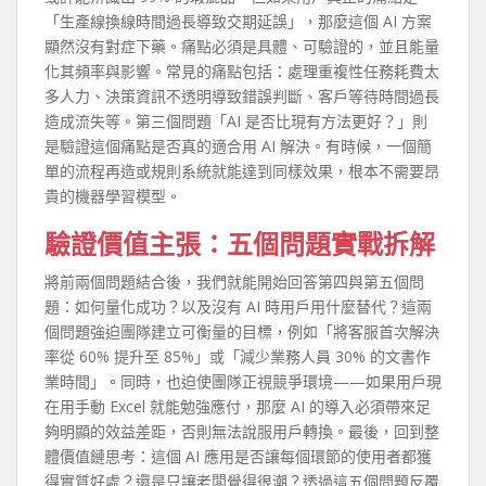
「生產線換線時間過長導致交期延誤」，那麼這個 AI 方案
顯然沒有對症下藥。痛點必須是具體、可驗證的，並且能量
化其頻率與影響。常見的痛點包括：處理重複性任務耗費太
多人力、決策資訊不透明導致錯誤判斷、客戶等待時間過長
造成流失等。第三個問題「AI 是否比現有方法更好？」則
是驗證這個痛點是否真的適合用 AI 解決。有時候，一個簡
單的流程再造或規則系統就能達到同樣效果，根本不需要昂
貴的機器學習模型。
驗證價值主張：五個問題實戰拆解
將前兩個問題結合後，我們就能開始回答第四與第五個問
題：如何量化成功？以及沒有 AI 時用戶用什麼替代？這兩
個問題強迫團隊建立可衡量的目標，例如「將客服首次解決
率從 60% 提升至 85%」或「減少業務人員 30% 的文書作
業時間」。同時，也迫使團隊正視競爭環境——如果用戶現
在用手動 Excel 就能勉強應付，那麼 AI 的導入必須帶來足
夠明顯的效益差距，否則無法說服用戶轉換。最後，回到整
體價值鏈思考：這個 AI 應用是否讓每個環節的使用者都獲
得實質好處？還是只讓老闆覺得很潮？透過這五個問題反覆