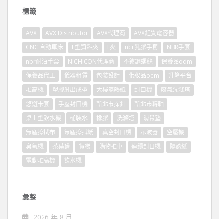
標籤
AVX
AVX Distributor
AVX代理商
AVX鉭質電容器
CNC 自動車床
L型資料夾
L夾
nbr乳膠手套
NBR手套
nbr耐油手套
NICHICON代理商
不鏽鋼螺絲
保養品odm
保養品代工
儀器租賃
包裝設計
化妝品odm
升降平台
堆高機
塑膠射出成型
大樓隔熱紙
封口機
廢氣洗滌塔
悠遊卡套
手壓封口機
新北市探針
新北市轉軸
桌上型飲水機
桶裝水
橡膠
洗滌塔
滑鼠墊
無塵擦拭布
無塵擦拭紙
真空封口機
示波器
空壓機
臭氧機
茶葉罐
貨梯
購物推車
連續封口機
隔熱紙
電動堆高機
飲水機
彙整
2026 年 8 月