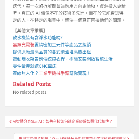
迭代，每一次的拆解都會讓應用方向更清晰，資源投入更精
準。真正的 AI 價值不在於技術多先進，而在於它能否讓特
定的人，在特定的場景中，解決一個真正困擾他們的問題。
【其他文章推薦】
飲水機
皆有含淨水功能嗎?
無線充電裝
置
精密加工元件等產品之經銷
提供原廠最高品質的各式柴油
堆高機
出租
電動曬衣架
告別傳統撐衣桿，極簡安裝開啟智能生活
零件量產就選
CNC車床
產線無人化？
工業型機械手臂
幫你實現！
Related Posts:
No related posts.
文
AI智慧分身StanAI：智菩科技如何讓企業經營智慧代代相傳？
章
導
告別百年傳承困境：StanAI智慧分身如何重塑企業接班與知識傳遞