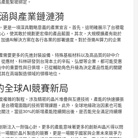
裝產能緊密綁定。
意涵與產業鏈漣漪
數字，更是一項深具戰略意義的產業宣言。首先，這明確展示了台積電
信心，使其敢於規劃更宏偉的產品藍圖。其次，大規模擴產有助於
加速AI解決方案在各行各業的部署速度。對於亟需AI算力的企業
擴產需要更多的先進封裝設備、特殊基板材料以及高品質的矽中介
，從應材、科林研發到台灣本土的辛耘、弘塑等企業，都可能受惠
造中的重要性與日俱增，已從輔助角色升級為決定產品性能的關鍵
固其在高端製造領域的領導地位。
全球AI競賽新局
高度複雜的製程，涉及精密的晶片堆疊與互連技術，產能的快速擴張
，是台積電面臨的技術管理課題。此外，全球地緣政治因素也可能
關注，當這30%的新增產能陸續開出後，是否能完全滿足持續爆
。
I創新注入一劑強心針。更多的產能意味著更多的創新AI晶片得以問
是一場關於晶片製造的競賽，更是一場關乎國家與企業未來競爭力