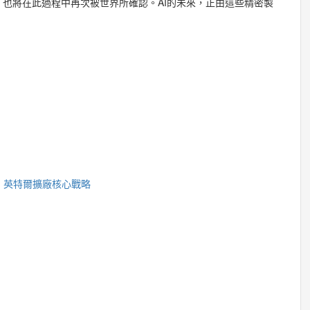
也將在此過程中再次被世界所確認。AI的未來，正由這些精密製
？
、英特爾擴廠核心戰略