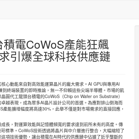
台積電CoWoS產能狂飆
C需求引爆全球科技供應鏈
心動能來自對高效能運算晶片的龐大需求。AI GPU與專用AI
訓練到終端裝置的即時推論，無一不仰賴這些尖端半導體。市場的飢
台積電的CoWoS（Chip on Wafer on Substrate）
卓越表現，成為眾多AI晶片設計公司的首選。為應對排山倒海而
oS產能擴增幅度將高達30%，此舉不僅是對市場需求的直接回應，
。
級成長，對運算效能與記憶體頻寬的要求達到前所未有的高度。傳
嚴苛標準。CoWoS技術透過將晶片與中介層進行整合，大幅縮短了
這項技術優勢，讓台積電在AI時代的供應鏈中佔據了近乎壟斷的