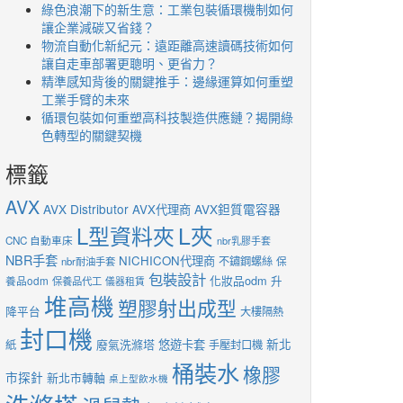
綠色浪潮下的新生意：工業包裝循環機制如何
讓企業減碳又省錢？
物流自動化新紀元：遠距離高速讀碼技術如何
讓自走車部署更聰明、更省力？
精準感知背後的關鍵推手：邊緣運算如何重塑
工業手臂的未來
循環包裝如何重塑高科技製造供應鏈？揭開綠
色轉型的關鍵契機
標籤
AVX
AVX Distributor
AVX鉭質電容器
AVX代理商
L夾
L型資料夾
CNC 自動車床
nbr乳膠手套
NBR手套
NICHICON代理商
不鏽鋼螺絲
nbr耐油手套
保
包裝設計
化妝品odm
升
養品odm
保養品代工
儀器租賃
堆高機
塑膠射出成型
降平台
大樓隔熱
封口機
新北
廢氣洗滌塔
悠遊卡套
紙
手壓封口機
桶裝水
橡膠
市探針
新北市轉軸
桌上型飲水機