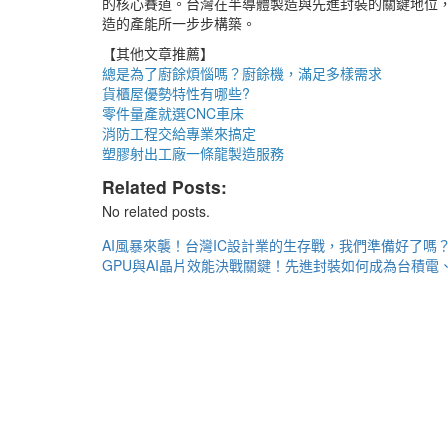
的核心賽道。台灣在半導體製造與先進封裝的關鍵地位，
造的產能所一步步構築。
【其他文章推薦】
總是為了廚餘煩惱嗎？
廚餘機
，滿足多樣需求
貨櫃屋
優勢特性有哪些?
零件量產就選
CNC車床
消防工程
交給專業來搞定
塑膠射出工廠
一條龍製造服務
Related Posts:
No related posts.
文
AI風暴來襲！台灣IC設計業的生存戰，我們準備好了嗎
GPU與AI晶片效能決戰關鍵！先進封裝如何成為台積電
章
導
覽