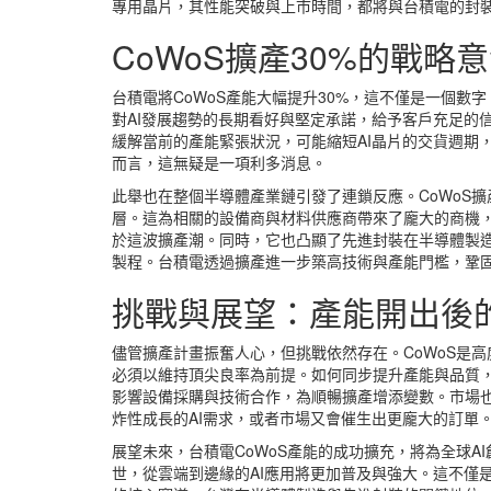
專用晶片，其性能突破與上市時間，都將與台積電的封
CoWoS擴產30%的戰略
台積電將CoWoS產能大幅提升30%，這不僅是一個
對AI發展趨勢的長期看好與堅定承諾，給予客戶充足的
緩解當前的產能緊張狀況，可能縮短AI晶片的交貨週期，
而言，這無疑是一項利多消息。
此舉也在整個半導體產業鏈引發了連鎖反應。CoWoS
層。這為相關的設備商與材料供應商帶來了龐大的商機
於這波擴產潮。同時，它也凸顯了先進封裝在半導體製
製程。台積電透過擴產進一步築高技術與產能門檻，鞏
挑戰與展望：產能開出後的
儘管擴產計畫振奮人心，但挑戰依然存在。CoWoS是
必須以維持頂尖良率為前提。如何同步提升產能與品質
影響設備採購與技術合作，為順暢擴產增添變數。市場也
炸性成長的AI需求，或者市場又會催生出更龐大的訂單
展望未來，台積電CoWoS產能的成功擴充，將為全球A
世，從雲端到邊緣的AI應用將更加普及與強大。這不僅