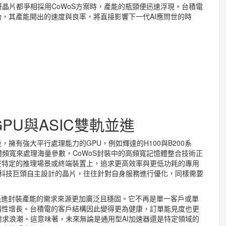
晶片都爭相採用CoWoS方案時，產能的瓶頸便迅速浮現。台積電
動，其產能開出的速度與良率，將直接影響下一代AI應問世的時
PU與ASIC雙軌並進
擁有強大平行處理能力的GPU，例如輝達的H100與B200系
頻寬來處理海量參數，CoWoS封裝中的高頻寬記憶體整合技術正
在特定的推理場景或終端裝置上，追求更高效率與更低功耗的專用
軟等科技巨頭自主設計的晶片，往往針對自身服務進行優化，同樣需要
這類先進封裝產能的需求來源更加廣泛且穩固。它不再是單一客戶或單
構性增長。台積電的客戶結構因此變得更為健康，訂單能見度也更
需求浪潮。這意味著，未來無論是通用型AI加速器還是特定領域的