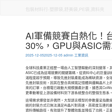
Skip
to
包裝材料行-塑膠袋,舒美袋,PE袋,資料夾
main
content
AI軍備競賽白熱化！
30%，GPU與ASI
2025-12-05
2025-12-05
admin
工業資訊
全球科技產業正經歷一場由人工智慧驅動的深刻變革，其核
ASIC已成為這場競賽的關鍵籌碼，從資料中心的巨量
渴程度超乎預期，導致先進封裝產能成為稀缺資源，全球晶圓代工龍頭
先進封裝技術，因其在整合高頻寬記憶體與邏輯晶片上的
來的訂單，台積電已啟動大規模擴產計畫，據悉其CoW
更牽動著從上游設備材料到下游系統整合的整個生態系
這場需求爆發並非偶然。大型語言模型的參數量呈指數
統的封裝方式已無法滿足AI晶片對高速、高密度互連的
資料傳輸路徑，有效提升了整體效能並降低了功耗。正是