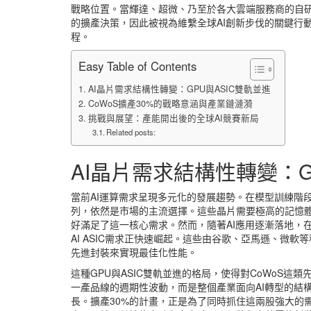
戰略位置。當輝達、超微、乃至於各大雲端服務商的自研
的擴產決策，因此被視為維繫全球AI創新步伐的關鍵行
程。
Easy Table of Contents
AI晶片需求結構性轉變：GPU與ASIC雙軌並進
CoWoS擴產30%的戰略意涵與產業鏈漣漪
挑戰與展望：產能開出後的全球AI競賽新局
Related posts:
AI晶片需求結構性轉變：G
當前AI運算需求呈現多元化的發展趨勢。在模型訓練階段，
列，依然是市場的主流選擇。這些晶片需要極高的記憶體
好滿足了這一核心需求。然而，隨著AI應用逐漸落地，
AI ASIC需求正快速崛起。這些由谷歌、亞馬遜、微
先進封裝來實現最佳化性能。
這種GPU與ASIC雙軌並進的格局，使得對CoWoS
一產品線的週期性波動，而是整個產業面向AI轉型的結
長。擴產30%的計畫，正是為了同時抓住這兩股強大的