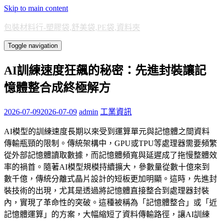
Skip to main content
包裝材料行-塑膠袋,舒美袋,PE袋,資料夾
Toggle navigation
AI訓練速度狂飆的秘密：先進封裝讓記
憶體整合成終極解方
2026-07-09
2026-07-09
admin
工業資訊
AI模型的訓練速度長期以來受到運算單元與記憶體之間資料
傳輸瓶頸的限制。傳統架構中，GPU或TPU等處理器需要頻繁
從外部記憶體讀取數據，而記憶體頻寬與延遲成了拖慢整體效
率的禍首。隨著AI模型規模持續擴大，參數量從數十億來到
數千億，傳統分離式晶片設計的短板更加明顯。這時，先進封
裝技術的出現，尤其是透過將記憶體直接整合到處理器封裝
內，實現了革命性的突破。這種被稱為「記憶體整合」或「近
記憶體運算」的方案，大幅縮短了資料傳輸路徑，讓AI訓練