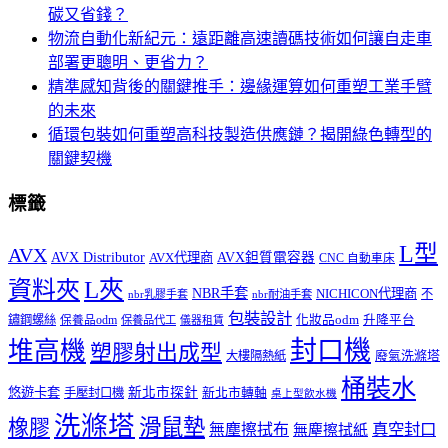
碳又省錢？
物流自動化新紀元：遠距離高速讀碼技術如何讓自走車
部署更聰明、更省力？
精準感知背後的關鍵推手：邊緣運算如何重塑工業手臂
的未來
循環包裝如何重塑高科技製造供應鏈？揭開綠色轉型的
關鍵契機
標籤
L型
AVX
AVX Distributor
AVX代理商
AVX鉭質電容器
CNC 自動車床
L夾
資料夾
NBR手套
NICHICON代理商
不
nbr乳膠手套
nbr耐油手套
包裝設計
鏽鋼螺絲
化妝品odm
升降平台
保養品odm
保養品代工
儀器租賃
封口機
堆高機
塑膠射出成型
廢氣洗滌塔
大樓隔熱紙
桶裝水
悠遊卡套
新北市探針
新北市轉軸
手壓封口機
桌上型飲水機
洗滌塔
滑鼠墊
橡膠
真空封口
無塵擦拭布
無塵擦拭紙