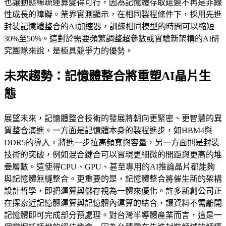
也讓動態稀疏運算變得可行，因為記憶體存取延遲不再是非線
性成長的障礙。業界實測顯示，在相同製程條件下，採用先進
封裝記憶體整合的AI加速器，訓練相同模型的時間可以縮短
30%至50%。這對於需要頻繁調整超參數或實驗新架構的AI研
究團隊來說，是極具競爭力的優勢。
未來趨勢：記憶體整合將重塑AI晶片生
態
展望未來，記憶體整合技術的發展將朝向更緊密、更智慧的異
質整合演進。一方面是記憶體本身的製程進步，如HBM4與
DDR5的導入，將進一步拉高頻寬與容量，另一方面則是封裝
技術的突破，例如混合鍵合可以實現更細微的間距與更高的堆
疊層數。這使得CPU、GPU、甚至專用的AI推論晶片都能夠
與記憶體無縫整合。更重要的是，記憶體整合將催生新的架構
設計哲學，即把運算與儲存視為一體來優化。許多新創公司正
在探索近記憶體運算與記憶體內運算的結合，讓資料不需離開
記憶體即可完成部分預處理。對台灣半導體產業而言，這是一