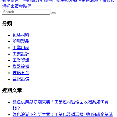
老車當道！車齡飆升引爆車門把手與外觀件更換浪潮，維修市
章
場迎來黃金時代
Search
導
for:
覽
分類
包裝材料
塑膠製品
工業用品
工業設計
工業資訊
機器設備
玻璃五金
監視設備
近期文章
綠色供應鏈浪潮來襲！工業包材循環回收體系如何實
踐？
綠色浪潮下的新生意：工業包裝循環機制如何讓企業減