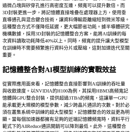
過微凸塊與矽穿孔進行高密度互連，頻寬可以提升數倍。而
3D封裝更進一步，將記憶體直接堆疊在處理器上方，使用垂
直導通孔與混合鍵合技術，讓資料傳輸距離縮短到微米等級。
這種整合方式不僅降低延遲，更大幅節省功耗。據半導體研究
機構數據，採用3D封裝的記憶體整合方案，能將AI訓練的每
次資料讀取功耗降低40%以上。同時，頻寬的提升讓大型模型
在訓練時不需要頻繁進行資料分片或壓縮，這對加速迭代至關
重要。
記憶體整合對AI模型訓練的實戰效益
從實際應用面來看，記憶體整合直接影響到AI訓練的吞吐量
與收斂速度。以NVIDIA的H100為例，其採用HBM3高頻寬記
憶體與GPU整合封裝，提供超過3TB/s的頻寬，這讓單一GPU
能承載更大規模的模型參數，減少跨晶片通訊的次數。對於必
須在叢集系統中訓練的超大型模型，記憶體整合的效益更為明
顯。當每個加速器都擁有足夠的近端記憶體頻寬時，資料平行
範式下的AllReduce通訊開銷可以降到最低。此外，這種整合