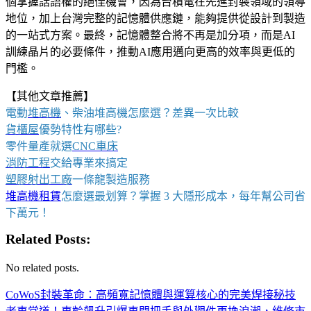
個掌握話語權的絕佳機會，因為台積電在先進封裝領域的領導
地位，加上台灣完整的記憶體供應鏈，能夠提供從設計到製造
的一站式方案。最終，記憶體整合將不再是加分項，而是AI
訓練晶片的必要條件，推動AI應用邁向更高的效率與更低的
門檻。
【其他文章推薦】
電動
堆高機
、柴油堆高機怎麼選？差異一次比較
貨櫃屋
優勢特性有哪些?
零件量產就選
CNC車床
消防工程
交給專業來搞定
塑膠射出工廠
一條龍製造服務
堆高機租賃
怎麼選最划算？掌握 3 大隱形成本，每年幫公司省
下萬元！
Related Posts:
No related posts.
CoWoS封裝革命：高頻寬記憶體與運算核心的完美焊接秘技
文