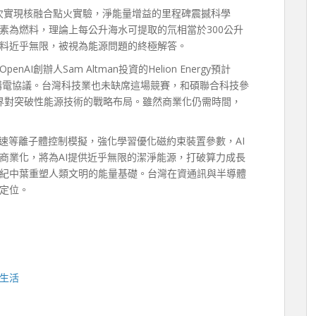
首次實現核融合點火實驗，淨能量增益的里程碑震撼科學
素為燃料，理論上每公升海水可提取的氘相當於300公升
料近乎無限，被視為能源問題的終極解答。
創辦人Sam Altman投資的Helion Energy預計
署購電協議。台灣科技業也未缺席這場競賽，和碩聯合科技參
顯示產業界對突破性能源技術的戰略布局。雖然商業化仍需時間，
速等離子體控制模擬，強化學習優化磁約束裝置參數，AI
商業化，將為AI提供近乎無限的潔淨能源，打破算力成長
紀中葉重塑人類文明的能量基礎。台灣在資通訊與半導體
定位。
生活