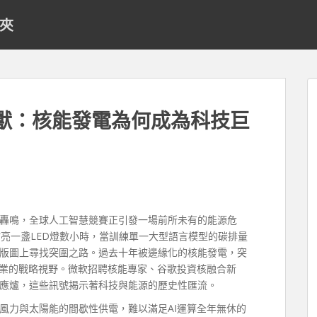
料夾
巨獸：核能發電為何成為科技巨
轟鳴，全球人工智慧競賽正引發一場前所未有的能源危
於點亮一盞LED燈數小時，當訓練單一大型語言模型的碳排量
版圖上尋找突圍之路。過去十年被邊緣化的核能發電，突
產業的戰略視野。微軟招聘核能專家、谷歌投資核融合新
應爐，這些訊號揭示著科技與能源的歷史性匯流。
風力與太陽能的間歇性供電，難以滿足AI運算全年無休的