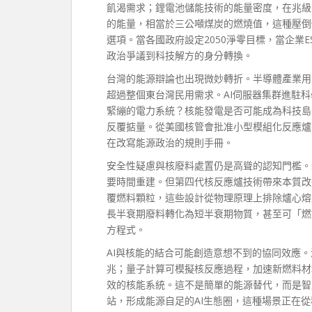
飢渴需求；鋰電池儲能技術的能量密度，在兆級
的能量，相當於三公噸煤炭的燃燒值，這種壓倒
選項。當各國政府設定2050淨零目標，當企業
政治爭議到科技解方的身分轉換。
台灣的能源辯論也出現微妙轉折。半導體產業用
超過整個東台灣民用需求。AI伺服器集群進駐
緊繃的電力系統？核能發電是否可能成為科技島
反覆掂量。從美國核管會批准小型模組化反應爐
在改寫能源政治的規則手冊。
安全性疑慮與核廢料處置仍是高聳的認知門檻。
要時間重建。但第四代核反應爐技術帶來本質改
覆燃料顆粒，這些設計從物理原理上排除爐心熔
長半衰期廢料轉化為短半衰期物質，甚至可「燃
方程式。
AI與核能的結合可能創造意想不到的協同效應
兆；量子計算可模擬核反應過程，加速新燃料材
效的核能系統。這不是簡單的能源替代，而是智
站，形成能源自足的AI生態圈，這種場景正在