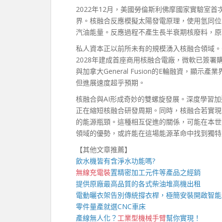
2022年12月，美國勞倫斯利佛摩國家實驗室
界。核融合反應模擬太陽發電原理，使用氫同位
汽油能量。反應過程不產生長半衰期核廢料，原
私人資本正以前所未有的規模湧入核融合領域。OpenAI
2028年建成首座商用核融合電廠，微軟已簽
與加拿大General Fusion的E輪融資，
但進展速度超乎預期。
核融合與AI形成奇妙的雙螺旋發展。深度學習加
正在縮短核融合研發周期。同時，核融合若實現
的能源瓶頸。這種相互促進的關係，可能在本世
領域的優勢，或許能在這場能源革命中找到獨特
【其他文章推薦】
飲水機
皆有含淨水功能嗎?
無線充電裝
置
精密加工元件等產品之經銷
提供原廠最高品質的各式柴油
堆高機
出租
電動曬衣架
告別傳統撐衣桿，極簡安裝開啟智能
零件量產就選
CNC車床
產線無人化？
工業型機械手臂
幫你實現！