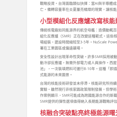
戰略投資。台灣面臨類似抉擇：當AI與半導體
亡。備轉容量率在炎夏屢亮橘燈的現實，讓核能
小型模組化反應爐改寫核能
傳統核電廠如同能源界的航空母艦：造價動輒百
組化反應爐（SMR）正在改變這種範式。這些核
場組裝，建設時間縮短至3-5年。NuScale 
署在工業園區或偏遠礦場。
安全性設計出現革命性突破。許多SMR採用被
動冷卻反應爐，無需外部電力或人員操作。西屋電
池」，一次裝填燃料可運行8-10年。這種「
式能源的未來圖景。
台灣的核能技術研發並未停滯。核能研究所持續
實驗。雖然現行非核家園政策限制發展，但學術界
作案例顯示，SMR可能成為跨國能源合作的新
SMR提供的彈性選項值得納入長期能源戰略評
核融合突破點亮終極能源曙