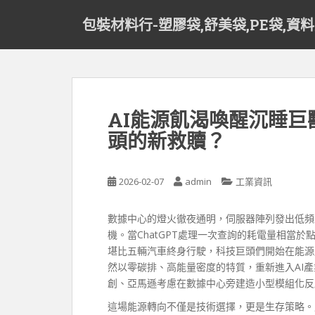
S
包裝材料行-塑膠袋,舒美袋,PE袋,資
k
i
p
t
o
m
AI能源飢渴喚醒沉睡
a
頭的新救贖？
i
n
c
2026-02-07
admin
工業資訊
o
n
t
數據中心的燈火徹夜通明，伺服器陣列發出低頻
e
機。當ChatGPT處理一次查詢的耗電量相當
n
堪比五輛汽車終身行駛，科技巨頭們開始在能源
t
然以零碳排、高能量密度的特質，重新進入AI
創、亞馬遜考慮在數據中心旁建造小型模組化反
這場能源轉向不僅是技術選擇，更是生存策略。