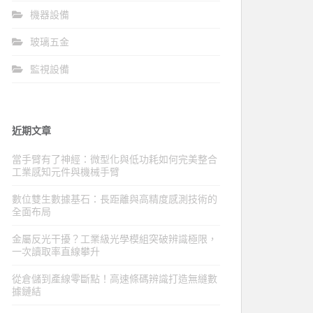
機器設備
玻璃五金
監視設備
近期文章
當手臂有了神經：微型化與低功耗如何完美整合
工業感知元件與機械手臂
數位雙生數據基石：長距離與高精度感測技術的
全面布局
金屬反光干擾？工業級光學模組突破辨識極限，
一次讀取率直線攀升
從倉儲到產線零斷點！高速條碼辨識打造無縫數
據鏈結