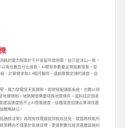
機
GPT-4消耗的電力相當於千戶家庭年度用電，這只是冰山一角。
年以兩位數百分比成長。AI模型參數量呈現指數增長，從
突破兆級，計算需求每3.4個月翻倍，遠超摩爾定律的速度。這
零，風力發電受天氣擺佈，即使搭配儲能系統，也難以保
發電受地理限制，地熱開發需要特殊地質條件。當科技巨頭承
綠能建設速度追不上AI發展速度。這種落差迫使企業尋找基
個戰略缺口。
低通膨法案》為現有核電廠提供稅收抵免，歐盟將核能列
政策轉向不僅基於氣候目標，更是對數位經濟基礎設施的