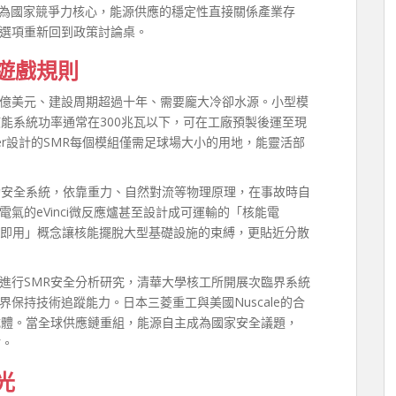
成為國家競爭力核心，能源供應的穩定性直接關係產業存
選項重新回到政策討論桌。
遊戲規則
億美元、建設周期超過十年、需要龐大冷卻水源。小型模
能系統功率通常在300兆瓦以下，可在工廠預製後運至現
Power設計的SMR每個模組僅需足球場大小的用地，能靈活部
動安全系統，依靠重力、自然對流等物理原理，在事故時自
氣的eVinci微反應爐甚至設計成可運輸的「核能電
即插即用」概念讓核能擺脫大型基礎設施的束縛，更貼近分散
進行SMR安全分析研究，清華大學核工所開展次臨界系統
保持技術追蹤能力。日本三菱重工與美國Nuscale的合
載體。當全球供應鏈重組，能源自主成為國家安全議題，
估。
光