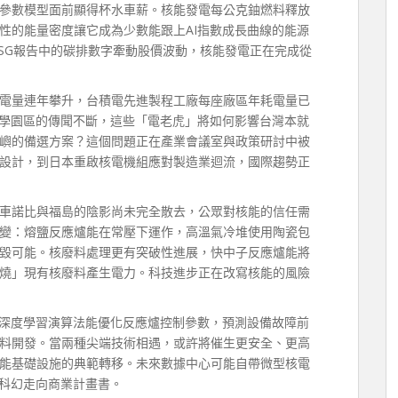
參數模型面前顯得杯水車薪。核能發電每公克鈾燃料釋放
性的能量密度讓它成為少數能跟上AI指數成長曲線的能源
ESG報告中的碳排數字牽動股價波動，核能發電正在完成從
電量連年攀升，台積電先進製程工廠每座廠區年耗電量已
科學園區的傳聞不斷，這些「電老虎」將如何影響台灣本就
嶼的備選方案？這個問題正在產業會議室與政策研討中被
設計，到日本重啟核電機組應對製造業迴流，國際趨勢正
車諾比與福島的陰影尚未完全散去，公眾對核能的信任需
變：熔鹽反應爐能在常壓下運作，高溫氣冷堆使用陶瓷包
毀可能。核廢料處理更有突破性進展，快中子反應爐能將
燒」現有核廢料產生電力。科技進步正在改寫核能的風險
。深度學習演算法能優化反應爐控制參數，預測設備故障前
料開發。當兩種尖端技術相遇，或許將催生更安全、更高
能基礎設施的典範轉移。未來數據中心可能自帶微型核電
從科幻走向商業計畫書。