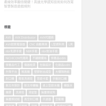
產線效率翻倍關鍵！高速光學感知技術如何改寫
智慧製造遊戲規則
標籤
AVX
AVX Distributor
AVX代理商
AVX鉭質電容器
CNC 自動車床
L型資料夾
L夾
nbr乳膠手套
NBR手套
nbr耐油手套
NICHICON代理商
不鏽鋼螺絲
保養品odm
保養品代工
儀器租賃
包裝設計
化妝品odm
升降平台
堆高機
塑膠射出成型
大樓隔熱紙
封口機
廢氣洗滌塔
悠遊卡套
手壓封口機
新北市探針
新北市轉軸
桌上型飲水機
桶裝水
橡膠
洗滌塔
滑鼠墊
無塵擦拭布
無塵擦拭紙
真空封口機
示波器
空壓機