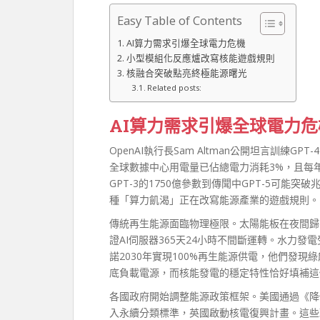
Easy Table of Contents
AI算力需求引爆全球電力危機
小型模組化反應爐改寫核能遊戲規則
核融合突破點亮終極能源曙光
Related posts:
AI算力需求引爆全球電力危
OpenAI執行長Sam Altman公開坦言訓練
全球數據中心用電量已佔總電力消耗3%，且每
GPT-3的1750億參數到傳聞中GPT-5可能
種「算力飢渴」正在改寫能源產業的遊戲規則。
傳統再生能源面臨物理極限。太陽能板在夜間歸
證AI伺服器365天24小時不間斷運轉。水力
諾2030年實現100%再生能源供電，他們發現
底負載電源，而核能發電的穩定特性恰好填補這
各國政府開始調整能源政策框架。美國通過《降
入永續分類標準，英國啟動核電復興計畫。這些