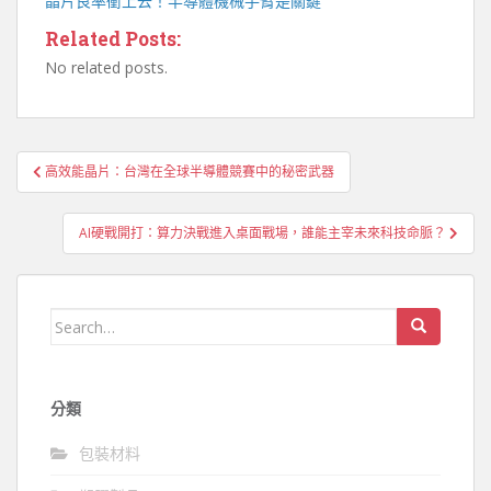
晶片良率衝上去！
半導體機械手臂
是關鍵
Related Posts:
No related posts.
文
高效能晶片：台灣在全球半導體競賽中的秘密武器
章
導
AI硬戰開打：算力決戰進入桌面戰場，誰能主宰未來科技命脈？
覽
Search
for:
分類
包裝材料