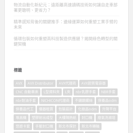
物流自動化新紀元：遠距離高速讀碼技術如何讓自走車部
署更聰明、更省力？
精準感知背後的關鍵推手：邊緣運算如何重塑工業手臂的
未來
循環包裝如何重塑高科技製造供應鏈？揭開綠色轉型的關
鍵契機
標籤
AVX
AVX Distributor
AVX代理商
AVX鉭質電容器
CNC 自動車床
L型資料夾
L夾
nbr乳膠手套
NBR手套
nbr耐油手套
NICHICON代理商
不鏽鋼螺絲
保養品odm
保養品代工
儀器租賃
包裝設計
化妝品odm
升降平台
堆高機
塑膠射出成型
大樓隔熱紙
封口機
廢氣洗滌塔
悠遊卡套
手壓封口機
新北市探針
新北市轉軸