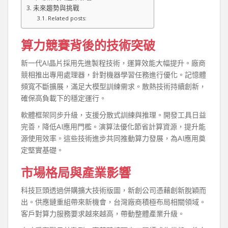
未來趨勢與挑戰
Related posts:
算力競賽背後的技術突破
新一代AI晶片採用先進製程技術，運算效能大幅提升。廠商
競相推出專用處理器，針對機器學習任務進行優化。記憶體
頻寬不斷擴展，滿足大模型訓練需求。散熱技術持續創新，
確保高負載下的穩定運行。
軟體框架同步升級，支援分散式訓練與推理。開發工具日益
完善，降低AI應用門檻。演算法優化節省計算資源，提升能
源使用效率。這些技術進步共同推動算力發展，為AI應用奠
定堅實基礎。
市場格局與產業影響
科技巨頭透過併購擴大技術版圖，新創公司憑藉創新脫穎而
出。供應鏈重組帶來新機會，台灣廠商積極布局相關領域。
客戶對算力服務要求越來越高，帶動整體產業升級。