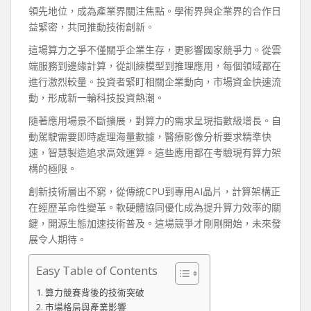
領先地位，成為產業界關注焦點。學術界與企業界的合作日
益緊密，共同推動技術創新。
這場算力之爭不僅關乎企業生存，更影響國家競爭力。從雲
端服務到邊緣計算，從訓練模型到推理應用，每個領域都在
進行激烈較量。投資者緊盯相關企業動向，市場資金快速流
動，形成新一輪科技投資熱潮。
隨著應用場景不斷擴展，對算力的需求呈現指數級增長。自
動駕駛需要即時處理海量數據，醫療影像分析要求精準快
速，智慧製造追求高效運算。這些應用都在考驗現有算力架
構的極限。
創新技術層出不窮，從傳統CPU到專用AI晶片，計算架構正
在經歷革命性變革。軟硬體協同優化成為提升算力效率的關
鍵，開源生態加速技術普及。這場競爭才剛剛開始，未來發
展令人期待。
Easy Table of Contents
算力競賽背後的技術突破
市場格局與產業影響