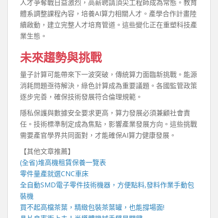
人才爭奪戰日益激烈，高薪聘請頂尖工程師成為常態。教育
體系調整課程內容，培養AI算力相關人才。產學合作計畫陸
續啟動，建立完整人才培育管道。這些變化正在重塑科技產
業生態。
未來趨勢與挑戰
量子計算可能帶來下一波突破，傳統算力面臨新挑戰。能源
消耗問題亟待解決，綠色計算成為重要議題。各國監管政策
逐步完善，確保技術發展符合倫理規範。
隱私保護與數據安全要求更高，算力發展必須兼顧社會責
任。技術標準制定成為焦點，影響產業發展方向。這些挑戰
需要產官學界共同面對，才能確保AI算力健康發展。
【其他文章推薦】
(全省)
堆高機
租賃保養一覽表
零件量產就選
CNC車床
全自動
SMD電子零件技術機器
，方便點料,發料作業手動包
裝機
買不起高檔茶葉，精緻包裝
茶葉罐
，也能撐場面!