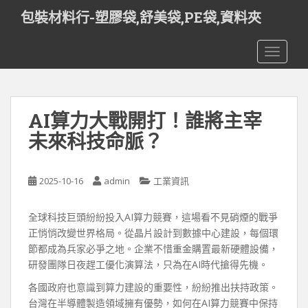
S
包裝材料行-塑膠袋,舒美袋,PE袋,資料夾
k
i
TOGGLE
p
t
o
m
AI算力大戰開打！誰將主宰
a
i
未來科技命脈？
n
c
o
2025-10-16
admin
工業資訊
n
t
全球科技巨頭紛紛投入AI算力競賽，這場看不見硝煙的戰爭
e
正悄悄改變世界格局。從晶片設計到數據中心建設，每個環
n
節都成為兵家必爭之地。企業不惜重金購置最新硬體設備，
t
研發團隊日夜趕工優化演算法，只為在AI時代搶得先機。
各國政府也意識到算力建設的重要性，紛紛推出扶持政策。
台灣在半導體製造領域擁有優勢，如何在AI算力競賽中保持