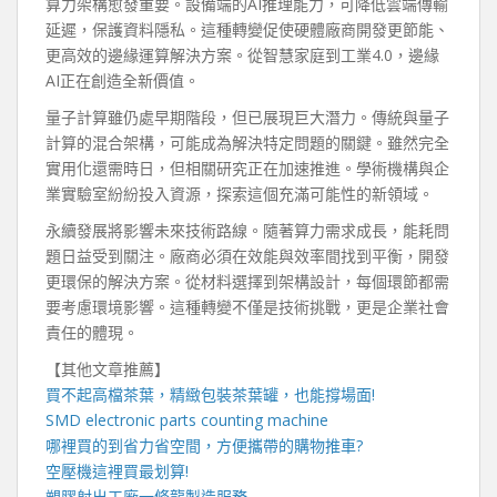
算力架構愈發重要。設備端的AI推理能力，可降低雲端傳輸
延遲，保護資料隱私。這種轉變促使硬體廠商開發更節能、
更高效的邊緣運算解決方案。從智慧家庭到工業4.0，邊緣
AI正在創造全新價值。
量子計算雖仍處早期階段，但已展現巨大潛力。傳統與量子
計算的混合架構，可能成為解決特定問題的關鍵。雖然完全
實用化還需時日，但相關研究正在加速推進。學術機構與企
業實驗室紛紛投入資源，探索這個充滿可能性的新領域。
永續發展將影響未來技術路線。隨著算力需求成長，能耗問
題日益受到關注。廠商必須在效能與效率間找到平衡，開發
更環保的解決方案。從材料選擇到架構設計，每個環節都需
要考慮環境影響。這種轉變不僅是技術挑戰，更是企業社會
責任的體現。
【其他文章推薦】
買不起高檔茶葉，精緻包裝
茶葉罐
，也能撐場面!
SMD electronic parts counting machine
哪裡買的到省力省空間，方便攜帶的
購物推車
?
空壓機
這裡買最划算!
塑膠射出工廠
一條龍製造服務