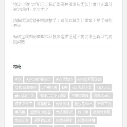
物流自動化新紀元：遠距離高速讀碼技術如何讓自走車部
署更聰明、更省力？
精準感知背後的關鍵推手：邊緣運算如何重塑工業手臂的
未來
循環包裝如何重塑高科技製造供應鏈？揭開綠色轉型的關
鍵契機
標籤
AVX
AVX Distributor
AVX代理商
AVX鉭質電容器
CNC 自動車床
L型資料夾
L夾
nbr乳膠手套
NBR手套
nbr耐油手套
NICHICON代理商
不鏽鋼螺絲
保養品odm
保養品代工
儀器租賃
包裝設計
化妝品odm
升降平台
堆高機
塑膠射出成型
大樓隔熱紙
封口機
廢氣洗滌塔
悠遊卡套
手壓封口機
新北市探針
新北市轉軸