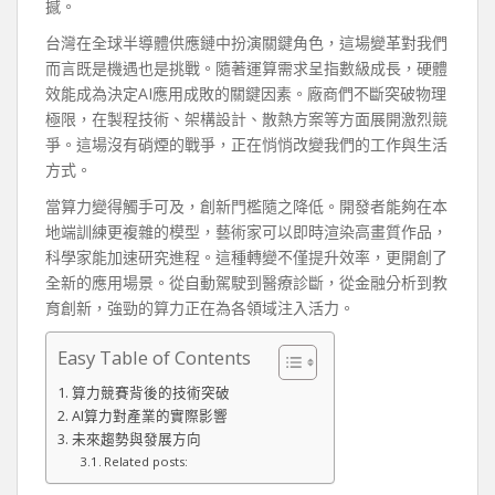
撼。
台灣在全球半導體供應鏈中扮演關鍵角色，這場變革對我們
而言既是機遇也是挑戰。隨著運算需求呈指數級成長，硬體
效能成為決定AI應用成敗的關鍵因素。廠商們不斷突破物理
極限，在製程技術、架構設計、散熱方案等方面展開激烈競
爭。這場沒有硝煙的戰爭，正在悄悄改變我們的工作與生活
方式。
當算力變得觸手可及，創新門檻隨之降低。開發者能夠在本
地端訓練更複雜的模型，藝術家可以即時渲染高畫質作品，
科學家能加速研究進程。這種轉變不僅提升效率，更開創了
全新的應用場景。從自動駕駛到醫療診斷，從金融分析到教
育創新，強勁的算力正在為各領域注入活力。
Easy Table of Contents
算力競賽背後的技術突破
AI算力對產業的實際影響
未來趨勢與發展方向
Related posts: