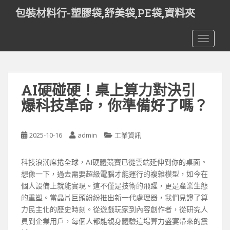
S
包裝材料行-塑膠袋,舒美袋,PE袋,資料夾
k
i
TOGGLE
p
t
o
m
AI硬碰硬！桌上算力對決引
a
i
爆科技革命，你準備好了嗎？
n
c
o
2025-10-16
admin
工業資訊
n
t
科技浪潮席捲全球，AI硬體競賽已從雲端延伸到你的桌面。
e
想像一下，過去需要超級電腦才能運行的複雜模型，如今在
n
個人設備上就能實現。這不僅是技術的飛躍，更是產業生態
t
的重塑。當晶片巨頭紛紛推出新一代處理器，我們見證了算
力民主化的歷史時刻。從遊戲玩家到內容創作者，從研究人
員到企業用戶，每個人都能親身體驗這場算力盛宴帶來的震