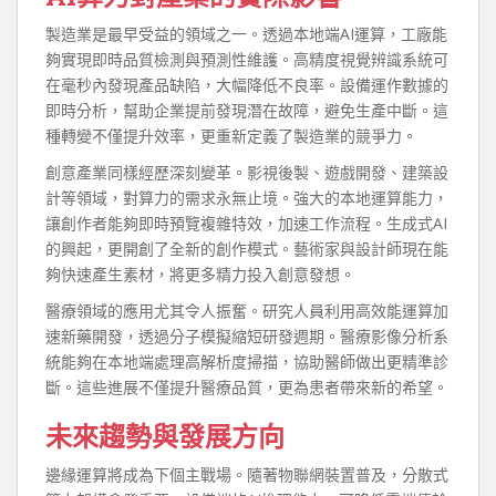
製造業是最早受益的領域之一。透過本地端AI運算，工廠能
夠實現即時品質檢測與預測性維護。高精度視覺辨識系統可
在毫秒內發現產品缺陷，大幅降低不良率。設備運作數據的
即時分析，幫助企業提前發現潛在故障，避免生產中斷。這
種轉變不僅提升效率，更重新定義了製造業的競爭力。
創意產業同樣經歷深刻變革。影視後製、遊戲開發、建築設
計等領域，對算力的需求永無止境。強大的本地運算能力，
讓創作者能夠即時預覽複雜特效，加速工作流程。生成式AI
的興起，更開創了全新的創作模式。藝術家與設計師現在能
夠快速產生素材，將更多精力投入創意發想。
醫療領域的應用尤其令人振奮。研究人員利用高效能運算加
速新藥開發，透過分子模擬縮短研發週期。醫療影像分析系
統能夠在本地端處理高解析度掃描，協助醫師做出更精準診
斷。這些進展不僅提升醫療品質，更為患者帶來新的希望。
未來趨勢與發展方向
邊緣運算將成為下個主戰場。隨著物聯網裝置普及，分散式