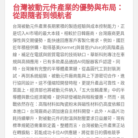
台灣被動元件產業的優勢與布局：
從跟隨者到領航者
台灣被動元件產業長期累積的製造經驗與成本控制能力，正
是切入AI市場的最大本錢。相較於日韓廠商，台灣廠商更具
彈性與交期優勢，能快速回應客戶客製化需求。例如，國巨
近年積極併購，取得基美(Kemet)與普思(Pulse)的高階產品
線，補足在電感與鉭質電容的技術缺口。華新科則專注在車
規與高頻應用，已有多款產品通過AI伺服器客戶認證。同
時，台灣擁有完整的半導體產業鏈，從晶圓代工到封裝測
試，再到系統組裝，被動元件廠商能與上下游密切合作，進
行協同設計。這不僅縮短開發時程，更提升產品可靠性。政
策面上，經濟部也將被動元件納入「五大信賴產業」中的半
導體與數位經濟範疇，提供研發補助與租稅優惠。然而，挑
戰依然存在：高階材料如陶瓷粉末與磁性材料仍高度依賴日
本進口，台灣廠商必須加速自主材料開發。此外，AI晶片功
耗持續攀升，對被動元件的耐溫與耐壓要求日益嚴苛，現有
標準規範恐需重新定義。整體而言，台灣被動元件產業正站
在轉捩點：若能成功卡位AI供應鏈，將從昔日的價格競爭