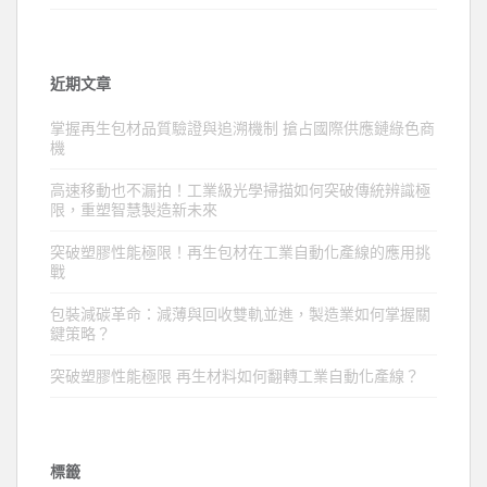
近期文章
掌握再生包材品質驗證與追溯機制 搶占國際供應鏈綠色商
機
高速移動也不漏拍！工業級光學掃描如何突破傳統辨識極
限，重塑智慧製造新未來
突破塑膠性能極限！再生包材在工業自動化產線的應用挑
戰
包裝減碳革命：減薄與回收雙軌並進，製造業如何掌握關
鍵策略？
突破塑膠性能極限 再生材料如何翻轉工業自動化產線？
標籤