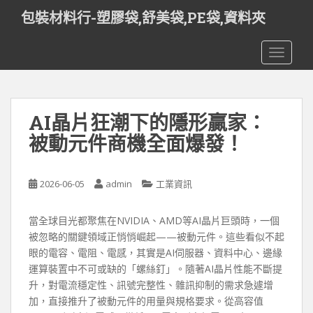
S
包裝材料行-塑膠袋,舒美袋,PE袋,資料夾
k
i
TOGGLE
p
t
o
m
AI晶片狂潮下的隱形贏家：
a
i
被動元件商機全面爆發！
n
c
o
2026-06-05
admin
工業資訊
n
t
當全球目光都聚焦在NVIDIA、AMD等AI晶片巨頭時，一個
e
被忽略的關鍵領域正悄悄崛起——被動元件。這些看似不起
n
眼的電容、電阻、電感，其實是AI伺服器、資料中心、邊緣
t
運算裝置中不可或缺的「螺絲釘」。隨著AI晶片性能不斷提
升，對電流穩定性、訊號完整性、雜訊抑制的需求急遽增
加，直接推升了被動元件的用量與規格要求。從高容值