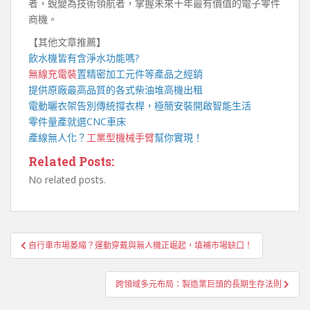
者，蛻變為技術領航者，掌握未來十年最有價值的電子零件
商機。
【其他文章推薦】
飲水機
皆有含淨水功能嗎?
無線充電裝
置
精密加工元件等產品之經銷
提供原廠最高品質的各式柴油
堆高機
出租
電動曬衣架
告別傳統撐衣桿，極簡安裝開啟智能生活
零件量產就選
CNC車床
產線無人化？
工業型機械手臂
幫你實現！
Related Posts:
No related posts.
文
自行車市場萎縮？運動穿戴與無人機正崛起，填補市場缺口！
章
導
跨領域多元布局：製造業巨頭的長期生存法則
覽