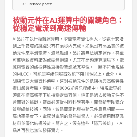
Related posts:
被動元件在AI運算中的關鍵角色：
從穩定電流到高速傳輸
AI晶片在執行複雜運算時，瞬間電流變化極大，從數十安培
到上千安培的跳躍只有在毫秒內完成。如果沒有高品質的被
動元件來平滑電流、濾除雜訊，晶片將無法穩定運作，甚至
可能導致資料錯誤或硬體損毀。尤其在高頻運算環境下，電
感與電容的諧振特性直接影響訊號完整性。一顆不符合規格
的MLCC，可能讓整組伺服器效能下降10%以上。此外，AI
訓練需要大量資料傳輸，這對被動元件的低阻抗與高頻特性
提出嚴峻考驗。例如，在800G光通訊模組中，特規電容必
須能在極高頻率下維持穩定電容值，這正是過去被動元件不
曾面對的挑戰。廠商必須從材料科學著手，開發新型陶瓷介
質與繞線技術。同時，散熱問題也與被動元件息息相關——
高功率密度下，電感與電阻的發熱量驚人，必須選用耐高溫
材料並優化結構設計。簡言之，沒有這些「隱形英雄」，AI
晶片再強也無法發揮實力。