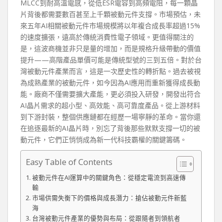
MLCC到耐高溫電感，從低ESR電容到高頻電阻，每一顆晶
片背後都需要數百甚至上千顆被動元件支撐。市場預估，未
來五年AI相關被動元件市場規模將以年複合成長率超過15%
的速度擴張，遠高於傳統消費性電子領域。更值得關注的
是，這波商機並非只是量的增加，而是規格升級帶動的價值
提升——高階產品單價可能是傳統型號的三到五倍。對於台
灣被動元件產業而言，這是一次歷史性的轉折點。過去被視
為成熟產業的被動元件，如今因為AI應用而重新獲得成長動
能。廠商不僅需要擴大產能，更必須投入研發，開發出符合
AI晶片需求的超小型、高效能、高可靠度產品。從上游材料
到下游封裝，整個供應鏈都在經歷一場寧靜的革命。當你還
在追逐最新的AI晶片時，別忘了背後那些默默支撐一切的被
動元件，它們正悄悄成為新一代科技霸權的關鍵籌碼。
Easy Table of Contents
被動元件在AI運算中的關鍵角色：從穩定電流到高速傳
輸
市場供需失衡下的價格與成長潛力：搶佔被動元件新藍
海
台灣被動元件產業的優勢與布局：從跟隨者到領航者