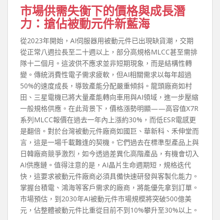
市場供需失衡下的價格與成長潛
力：搶佔被動元件新藍海
從2023年開始，AI伺服器用被動元件已出現缺貨潮，交期
從正常八週拉長至二十週以上，部分高規格MLCC甚至需排
隊十二個月。這波供不應求並非短期現象，而是結構性轉
變。傳統消費性電子需求疲軟，但AI相關需求以每年超過
50%的速度成長，導致產能分配嚴重傾斜。龍頭廠商如村
田、三星電機已將大量產能轉向車用與AI領域，進一步壓縮
一般規格供應。在此背景下，價格漲勢明顯——高容值X7R
系列MLCC報價在過去一年內上漲約30%，而低ESR電感更
是翻倍。對於台灣被動元件廠商如國巨、華新科、禾伸堂而
言，這是一場千載難逢的契機。它們過去在標準型產品上與
日韓廠商競爭激烈，如今透過差異化高階產品，有機會切入
AI供應鏈。值得注意的是，AI晶片生命週期短，規格迭代
快，這要求被動元件廠商必須具備快速研發與客製化能力。
掌握台積電、鴻海等客戶需求的廠商，將能優先拿到訂單。
市場預估，到2030年AI被動元件市場規模將突破500億美
元，佔整體被動元件比重從目前不到10%攀升至30%以上。