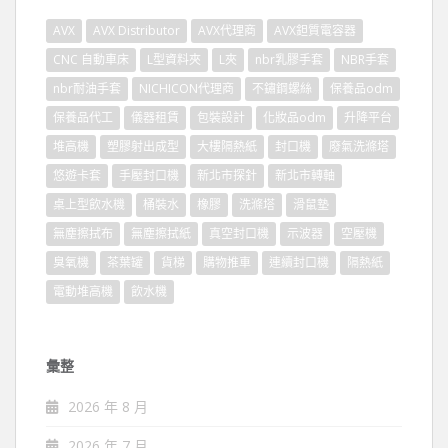
AVX
AVX Distributor
AVX代理商
AVX鉭質電容器
CNC 自動車床
L型資料夾
L夾
nbr乳膠手套
NBR手套
nbr耐油手套
NICHICON代理商
不鏽鋼螺絲
保養品odm
保養品代工
儀器租賃
包裝設計
化妝品odm
升降平台
堆高機
塑膠射出成型
大樓隔熱紙
封口機
廢氣洗滌塔
悠遊卡套
手壓封口機
新北市探針
新北市轉軸
桌上型飲水機
桶裝水
橡膠
洗滌塔
滑鼠墊
無塵擦拭布
無塵擦拭紙
真空封口機
示波器
空壓機
臭氧機
茶葉罐
貨梯
購物推車
連續封口機
隔熱紙
電動堆高機
飲水機
彙整
2026 年 8 月
2026 年 7 月