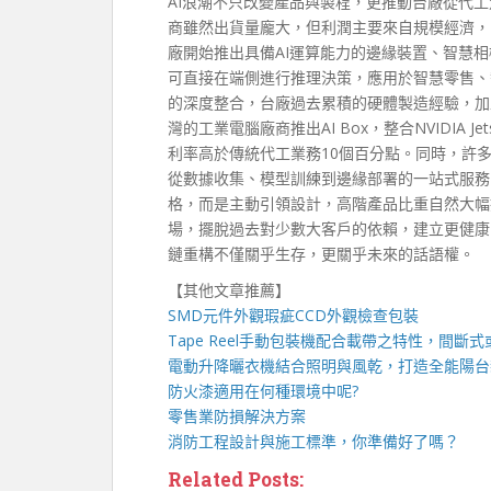
AI浪潮不只改變產品與製程，更推動台廠從代工
商雖然出貨量龐大，但利潤主要來自規模經濟，
廠開始推出具備AI運算能力的邊緣裝置、智慧相
可直接在端側進行推理決策，應用於智慧零售、
的深度整合，台廠過去累積的硬體製造經驗，加
灣的工業電腦廠商推出AI Box，整合NVIDIA
利率高於傳統代工業務10個百分點。同時，許
從數據收集、模型訓練到邊緣部署的一站式服務
格，而是主動引領設計，高階產品比重自然大幅
場，擺脫過去對少數大客戶的依賴，建立更健康
鏈重構不僅關乎生存，更關乎未來的話語權。
【其他文章推薦】
SMD元件外觀瑕疵
CCD外觀檢查包裝
Tape Reel手動包裝機
配合載帶之特性，間斷式
電動升降曬衣機
結合照明與風乾，打造全能陽台
防火漆
適用在何種環境中呢?
零售業
防損解決方案
消防工程
設計與施工標準，你準備好了嗎？
Related Posts: