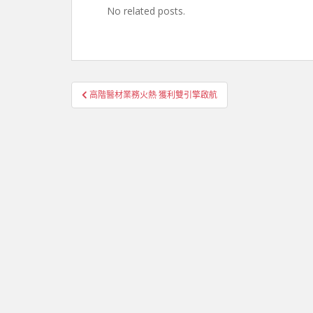
No related posts.
文
高階醫材業務火熱 獲利雙引擎啟航
章
導
覽