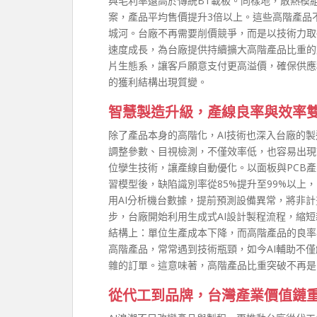
與毛利率遠高於傳統BT載板。同樣地，散熱模
案，產品平均售價提升3倍以上。這些高階產品
城河。台廠不再需要削價競爭，而是以技術力取得
速度成長，為台廠提供持續擴大高階產品比重的
片生態系，讓客戶願意支付更高溢價，確保供應
的獲利結構出現質變。
智慧製造升級，產線良率與效率
除了產品本身的高階化，AI技術也深入台廠的
調整參數、目視檢測，不僅效率低，也容易出現
位孿生技術，讓產線自動優化。以面板與PCB產
習模型後，缺陷識別率從85%提升至99%以
用AI分析機台數據，提前預測設備異常，將非計
步，台廠開始利用生成式AI設計製程流程，縮
結構上：單位生產成本下降，而高階產品的良率
高階產品，常常遇到技術瓶頸，如今AI輔助不
雜的訂單。這意味著，高階產品比重突破不再是
從代工到品牌，台灣產業價值鏈