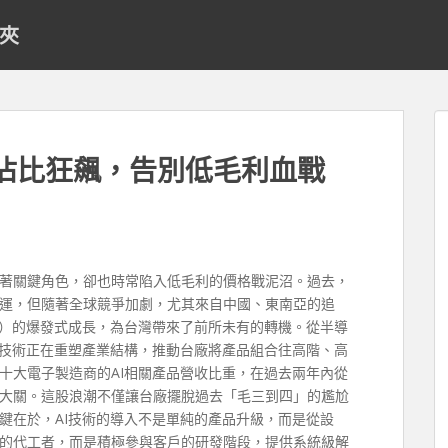
料夾
品佔比狂飆，告別低毛利血戰
著關鍵角色，卻也時常陷入低毛利的價格戰泥沼。過去，
運，但隨著全球競爭加劇，尤其來自中國、東南亞的追
I）的爆發式成長，為台灣帶來了前所未有的轉機。從半導
I技術正在重塑產業結構，推動台廠將產品組合往高階、高
十大電子製造商的AI相關產品營收比重，在過去兩年內從
0%大關。這股浪潮不僅讓台廠擺脫過去「毛三到四」的尷尬
鍵在於，AI技術的導入不是單純的產品升級，而是從設
的代工者，而是積極參與客戶的研發階段，提供系統級解