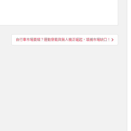
自行車市場萎縮？運動穿戴與無人機正崛起，填補市場缺口！