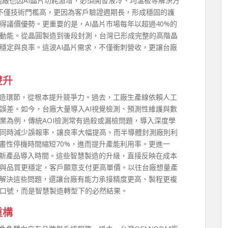
組廠也因AI晶片功耗激增，必須開發液冷、均溫板等解決方
不僅技術門檻高，更因為客戶驗證週期長，形成穩固的護
議價優勢。更重要的是，AI晶片市場每年以超過40%的
動能。從晶圓製造到後段封測，台灣已形成完整的高階晶
穩定與良率。這波AI晶片需求，不僅衝刺營收，更讓台廠
雙升
製造環節，從根本提升競爭力。過去，工廠生產線依賴人工
誤差。如今，台廠大量導入AI視覺檢測、預測性維護與數
業為例，傳統AOI檢測常有過殺或漏檢問題，導入深度學
上，同時減少誤報率，讓良率大幅提高。而半導體封測廠則利
畫性停機時間縮短70%，進而提升產能利用率。更進一
短新產品導入時間。這些智慧製造的升級，直接反映在成本
與品質更穩定，客戶願意支付更高單價。以往台廠想量產
僅解決這些問題，還讓台廠有能力承接精度更高、製程更複
口號，而是智慧製造轉型下的必然結果。
重構