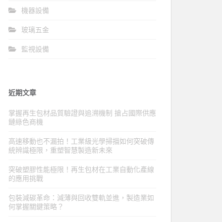
機器設備
玻璃五金
監視設備
近期文章
掌握再生包材品質驗證與追溯機制 搶占國際供應
鏈綠色商機
高速移動也不漏拍！工業級光學掃描如何突破傳
統辨識極限，重塑智慧製造新未來
突破塑膠性能極限！再生包材在工業自動化產線
的應用挑戰
包裝減碳革命：減薄與回收雙軌並進，製造業如
何掌握關鍵策略？