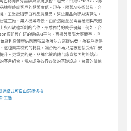
角色轉向自有品牌與系統服務。過去，台灣OEM/ODM廠
品牌與終端客戶的黏著度低。現在，隨著AI技術普及，台
機、工業電腦等自有品牌產品。這些產品內建AI演算法，
智慧工廠、無人機等場景。由於這類產品需要硬體與軟體
上與AI軟體新創的合作，形成獨特的競爭優勢。例如，台
 Jetson模組與自研的邊緣AI平台，直接與國際大廠競爭，毛
多台廠也從硬體供應商轉型為解決方案提供者，為客戶提供
。這種商業模式的轉變，讓台廠不再只是被動接受客戶規
提升。更重要的是，品牌化策略讓台廠直接面對終端市
的客戶組合。當AI成為各行各業的基礎設施，台廠的價值
或連續式可自由選擇切換
新生態