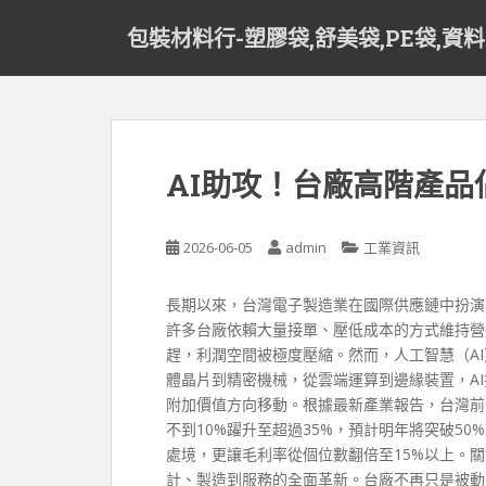
S
包裝材料行-塑膠袋,舒美袋,PE袋,資
k
i
p
t
o
m
AI助攻！台廠高階產
a
i
n
2026-06-05
admin
工業資訊
c
o
長期以來，台灣電子製造業在國際供應鏈中扮演
n
許多台廠依賴大量接單、壓低成本的方式維持營
t
趕，利潤空間被極度壓縮。然而，人工智慧（A
e
體晶片到精密機械，從雲端運算到邊緣裝置，A
n
附加價值方向移動。根據最新產業報告，台灣前
t
不到10%躍升至超過35%，預計明年將突破5
處境，更讓毛利率從個位數翻倍至15%以上。關
計、製造到服務的全面革新。台廠不再只是被動