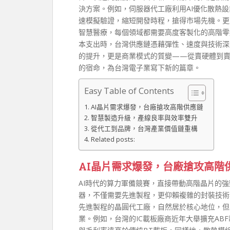
決方案。例如，伺服器代工廠利用AI優化散熱設
速模擬驗證，縮短開發時程，搶得市場先機。更
智慧醫療，每個領域都需要高度客製化的高階零
本支出時，台灣供應鏈憑藉彈性、速度與技術深
的提升，更是商業模式的質變——從賣硬體到賣
的宿命，為台灣電子業寫下新的篇章。
Easy Table of Contents
AI晶片需求爆發，台廠搶攻高階供應鏈
智慧製造升級，產線良率與效率雙升
從代工到品牌，台灣產業價值鏈重構
Related posts:
AI晶片需求爆發，台廠搶攻高階
AI時代的算力軍備競賽，直接帶動高階晶片的強勁
器，不僅需要先進製程，更仰賴複雜的封裝技術
先進製程的晶圓代工廠，自然居於核心地位，但
業。例如，台灣的IC載板廠商近年大舉擴充AB