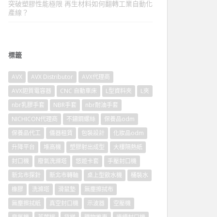
突破塑膠性能極限 再生材料如何翻轉工業自動化
產線？
標籤
AVX
AVX Distributor
AVX代理商
AVX鉭質電容器
CNC 自動車床
L型資料夾
L夾
nbr乳膠手套
NBR手套
nbr耐油手套
NICHICON代理商
不鏽鋼螺絲
保養品odm
保養品代工
儀器租賃
包裝設計
化妝品odm
升降平台
堆高機
塑膠射出成型
大樓隔熱紙
封口機
廢氣洗滌塔
悠遊卡套
手壓封口機
新北市探針
新北市轉軸
桌上型飲水機
桶裝水
橡膠
洗滌塔
滑鼠墊
無塵擦拭布
無塵擦拭紙
真空封口機
示波器
空壓機