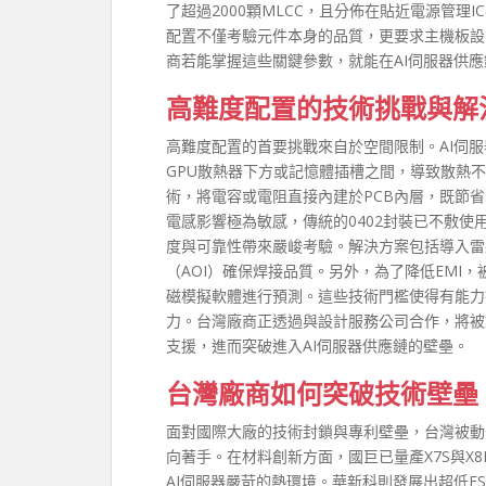
了超過2000顆MLCC，且分佈在貼近電源管
配置不僅考驗元件本身的品質，更要求主機板設
商若能掌握這些關鍵參數，就能在AI伺服器供
高難度配置的技術挑戰與解
高難度配置的首要挑戰來自於空間限制。AI伺服
GPU散熱器下方或記憶體插槽之間，導致散熱
術，將電容或電阻直接內建於PCB內層，既節
電感影響極為敏感，傳統的0402封裝已不敷使用
度與可靠性帶來嚴峻考驗。解決方案包括導入雷
（AOI）確保焊接品質。另外，為了降低EMI
磁模擬軟體進行預測。這些技術門檻使得有能力
力。台灣廠商正透過與設計服務公司合作，將被
支援，進而突破進入AI伺服器供應鏈的壁壘。
台灣廠商如何突破技術壁壘
面對國際大廠的技術封鎖與專利壁壘，台灣被動
向著手。在材料創新方面，國巨已量產X7S與X8
AI伺服器嚴苛的熱環境。華新科則發展出超低E