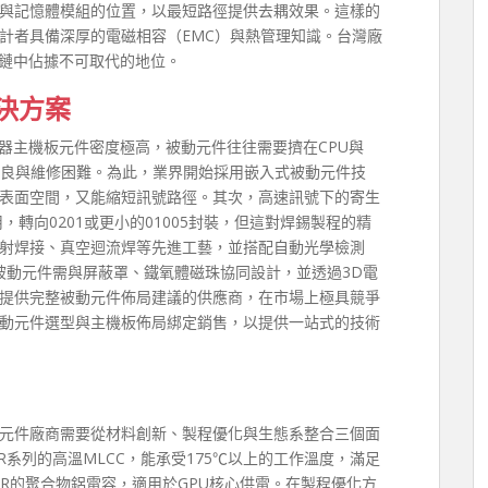
理IC與記憶體模組的位置，以最短路徑提供去耦效果。這樣的
計者具備深厚的電磁相容（EMC）與熱管理知識。台灣廠
應鏈中佔據不可取代的地位。
決方案
器主機板元件密度極高，被動元件往往需要擠在CPU與
不良與維修困難。為此，業界開始採用嵌入式被動元件技
省表面空間，又能縮短訊號路徑。其次，高速訊號下的寄生
，轉向0201或更小的01005封裝，但這對焊錫製程的精
射焊接、真空迴流焊等先進工藝，並搭配自動光學檢測
，被動元件需與屏蔽罩、鐵氧體磁珠協同設計，並透過3D電
提供完整被動元件佈局建議的供應商，在市場上極具競爭
動元件選型與主機板佈局綁定銷售，以提供一站式的技術
元件廠商需要從材料創新、製程優化與生態系整合三個面
R系列的高溫MLCC，能承受175℃以上的工作溫度，滿足
SR的聚合物鋁電容，適用於GPU核心供電。在製程優化方