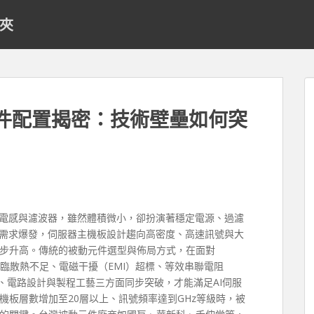
料夾
元件配置揭密：技術壁壘如何突
、電感與濾波器，雖然體積微小，卻扮演著穩定電源、過濾
算需求爆發，伺服器主機板設計趨向高密度、高速訊號與大
步升高。傳統的被動元件選型與佈局方式，在面對
面臨散熱不足、電磁干擾（EMI）超標、等效串聯電阻
、電路設計與製程工藝三方面同步突破，才能滿足AI伺服
機板層數增加至20層以上、訊號頻率達到GHz等級時，被