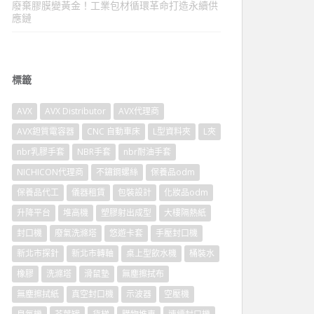
廢棄膠膜變黃金！工業包材循環革命打造永續供
應鏈
標籤
AVX
AVX Distributor
AVX代理商
AVX鉭質電容器
CNC 自動車床
L型資料夾
L夾
nbr乳膠手套
NBR手套
nbr耐油手套
NICHICON代理商
不鏽鋼螺絲
保養品odm
保養品代工
儀器租賃
包裝設計
化妝品odm
升降平台
堆高機
塑膠射出成型
大樓隔熱紙
封口機
廢氣洗滌塔
悠遊卡套
手壓封口機
新北市探針
新北市轉軸
桌上型飲水機
桶裝水
橡膠
洗滌塔
滑鼠墊
無塵擦拭布
無塵擦拭紙
真空封口機
示波器
空壓機