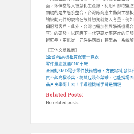
面，禾伸堂導入智慧化生產線，利用AI即時監控
關鍵的是生態系整合，台灣廠商應主動與主機板
讓被動元件的規格在設計初期就納入考量。例如
伺服器客戶。此外，台灣也需加強與學術機構合作
容）的研發，以因應下一代更高功率密度的伺服
術壁壘，更能從「元件供應商」轉型為「系統解
【其他文章推薦】
(全省)
堆高機
租賃保養一覽表
零件量產就選
CNC車床
全自動
SMD電子零件技術機器
，方便點料,發料
買不起高檔茶葉，精緻包裝
茶葉罐
，也能撐場面
晶片良率衝上去！
半導體機械手臂
是關鍵
Related Posts:
No related posts.