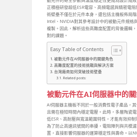
動元件的寄生參數與溫度穩定性更成為設計成敗
正積極研發超低ESR電容、高頻電感與精密電
術壁壘不僅在於元件本身，還包括主機板佈局階
Intel、NVIDIA對其參考設計中的被動元
複製。因此，解析這些高難度配置的背後邏輯，
對的課題。
Easy Table of Contents
被動元件在AI伺服器中的關鍵角色
高難度配置的技術挑戰與解決方案
台灣廠商如何突破技術壁壘
Related posts:
被動元件在AI伺服器中的
AI伺服器主機板不同於一般消費性電子產品，其
且需在極短時間內穩定電壓。此時，多層陶瓷電容
低ESR、高耐壓與寬溫範圍特性，才能有效抑
為了防止高速訊號間的串擾，電阻陣列與共模濾
置，直接影響伺服器的運算穩定性與壽命。以NVID