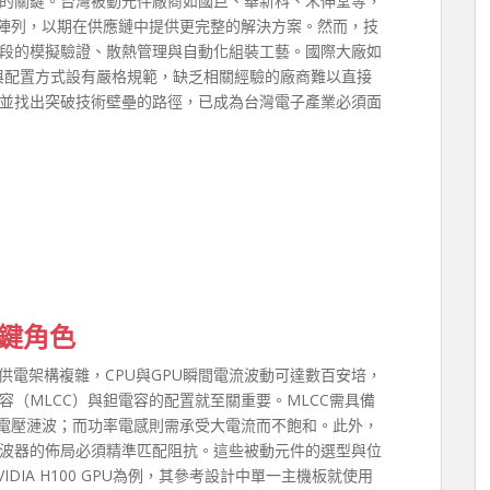
的關鍵。台灣被動元件廠商如國巨、華新科、禾伸堂等，
阻陣列，以期在供應鏈中提供更完整的解決方案。然而，技
段的模擬驗證、散熱管理與自動化組裝工藝。國際大廠如
件規格與配置方式設有嚴格規範，缺乏相關經驗的廠商難以直接
並找出突破技術壁壘的路徑，已成為台灣電子產業必須面
關鍵角色
供電架構複雜，CPU與GPU瞬間電流波動可達數百安培，
（MLCC）與鉭電容的配置就至關重要。MLCC需具備
制電壓漣波；而功率電感則需承受大電流而不飽和。此外，
波器的佈局必須精準匹配阻抗。這些被動元件的選型與位
IA H100 GPU為例，其參考設計中單一主機板就使用