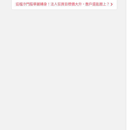
這檔冷門股華麗轉身！法人狂買目標價大升，散戶還能跟上？