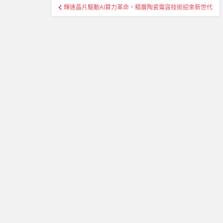
文
輝達晶片驅動AI算力革命，積層陶瓷電容技術迎來新世代
章
導
覽