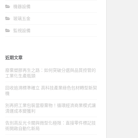
機器設備
玻璃五金
監視設備
近期文章
廢棄塑膠再生之路：如何突破分選與品質控管的
工業化生產瓶頸
回收追溯標準確立 高科技產業綠色包材轉型新契
機
別再把工業包裝當廢棄物！循環經濟商業模式讓
清運成本變獲利
告別高反光卡關與微型化極限：直接零件標記技
術開啟自動化新局