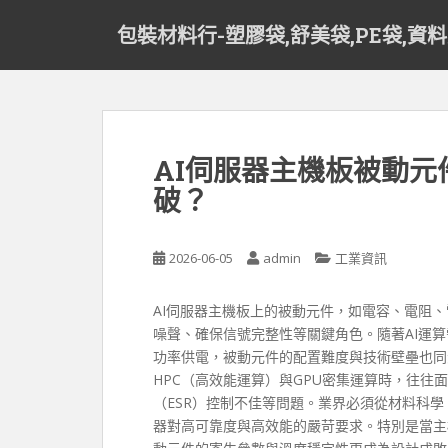
S
包裝材料行-塑膠袋,舒美袋,PE袋,資
k
i
p
t
o
m
AI伺服器主機板被動
a
破？
i
n
c
2026-06-05
admin
工業資訊
o
n
t
AI伺服器主機板上的被動元件，如電容、電阻
e
噪聲、確保信號完整性等關鍵角色。隨著AI運
n
功率供電，被動元件的配置難度與技術壁壘也同
t
HPC（高效能運算）與GPU密集運算時，往往
（ESR）控制不佳等問題。業界必須從材料科學
器對高可靠度與高效能的嚴苛要求。特別是當主