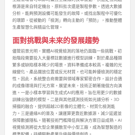
根源是來自特定機台、原料批次還是製程參數。透過大數據
分析，能夠預測設備可能發生的故障，或找出製程中可優化
的環節，從被動的「檢測」轉向主動的「預防」，推動整體
生產智慧化與精益化管理。
面對挑戰與未來的發展趨勢
儘管前景光明，實體AI視覺檢測的落地仍面臨一些挑戰。初
始階段需要投入大量標註數據進行模型訓練，對於產品種類
繁多或缺陷樣本稀少的場景，資料準備成本較高。複雜的光
線變化、產品擺放位置或反光材質，也可能幹擾檢測的穩定
性。因此，系統整合商需要與領域專家緊密合作，設計合適
的成像環境與打光方案。展望未來，技術正朝著幾個方向演
進。一是小樣本學習與生成式AI的應用，旨在用更少的數據
訓練出強健的模型。二是與其他感測技術如光譜分析、3D
掃描的融合，提供超越2D影像的立體化、材質化檢測能
力。三是邊緣AI的普及，讓運算更靠近數據源，減少延遲並
保障數據隱私。隨著技術門檻降低與解決方案日益成熟，AI
視覺檢測將從大型企業擴散至中小型工廠，成為智慧製造的
標準配備，持續驅動產業升級與價值創造。