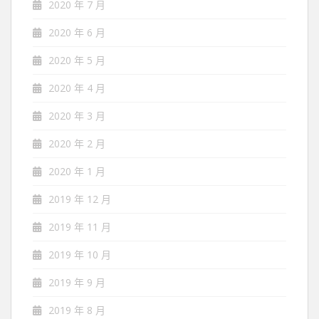
2020 年 7 月
2020 年 6 月
2020 年 5 月
2020 年 4 月
2020 年 3 月
2020 年 2 月
2020 年 1 月
2019 年 12 月
2019 年 11 月
2019 年 10 月
2019 年 9 月
2019 年 8 月