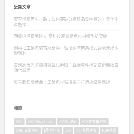
近期文章
廢棄塑膠再生之路：如何突破分選與品質控管的工業化生
產瓶頸
回收追溯標準確立 高科技產業綠色包材轉型新契機
別再把工業包裝當廢棄物！循環經濟商業模式讓清運成本
變獲利
告別高反光卡關與微型化極限：直接零件標記技術開啟自
動化新局
廢棄膠膜變黃金！工業包材循環革命打造永續供應鏈
標籤
AVX
AVX Distributor
AVX代理商
AVX鉭質電容器
CNC 自動車床
L型資料夾
L夾
nbr乳膠手套
NBR手套