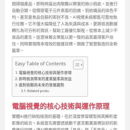
間掃描產品，即時辨識出肉眼難以察覺的微小瑕疵，並進行
自動分類。從精密電子元件表面的刮痕，到紡織品的染色不
均，甚至是食品包裝的密封不良，AI視覺系統都能可靠地執
行任務。它不僅大幅降低了人為失誤與成本，更將檢測數據
轉化為可分析的資訊，幫助工廠優化製程，從根本上減少不
良品的產生。這意味著企業能以更一致的品質贏得客戶信
任，同時實現降本增效的營運目標，開啟了智慧製造的全新
篇章。
Easy Table of Contents
電腦視覺的核心技術與運作原理
即時檢測帶來的產業變革與效益
面對挑戰與未來的發展趨勢
Related posts:
電腦視覺的核心技術與運作原理
實體AI進行缺陷檢測的基礎，在於深度學習模型與高解析度
影像的結合。系統首先需要透過數千甚至數萬張標註好的影
像進行訓練，讓AI學會辨識何謂「良品」與「不良品」。在