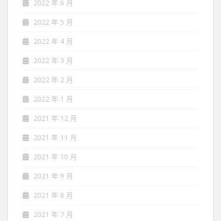
2022 年 6 月
2022 年 5 月
2022 年 4 月
2022 年 3 月
2022 年 2 月
2022 年 1 月
2021 年 12 月
2021 年 11 月
2021 年 10 月
2021 年 9 月
2021 年 8 月
2021 年 7 月