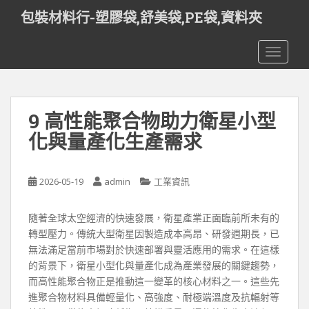
S
包裝材料行-塑膠袋,舒美袋,PE袋,資料夾
k
i
TOGGLE
p
t
o
m
9 高性能聚合物助力衛星小型
a
i
化與量產化生產需求
n
c
o
2026-05-19
admin
工業資訊
n
t
隨著全球太空經濟的快速發展，衛星產業正面臨前所未有的
e
轉型壓力。傳統大型衛星因製造成本高昂、研發週期長，已
n
無法滿足當前市場對於快速部署與靈活應用的需求。在這樣
t
的背景下，衛星小型化與量產化成為產業發展的關鍵趨勢，
而高性能聚合物正是推動這一變革的核心材料之一。這些先
進聚合物材料具備輕量化、高強度、耐極端溫度及抗輻射等