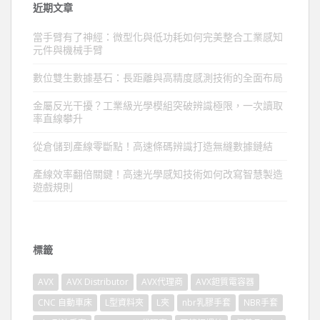
近期文章
當手臂有了神經：微型化與低功耗如何完美整合工業感知
元件與機械手臂
數位雙生數據基石：長距離與高精度感測技術的全面布局
金屬反光干擾？工業級光學模組突破辨識極限，一次讀取
率直線攀升
從倉儲到產線零斷點！高速條碼辨識打造無縫數據鏈結
產線效率翻倍關鍵！高速光學感知技術如何改寫智慧製造
遊戲規則
標籤
AVX
AVX Distributor
AVX代理商
AVX鉭質電容器
CNC 自動車床
L型資料夾
L夾
nbr乳膠手套
NBR手套