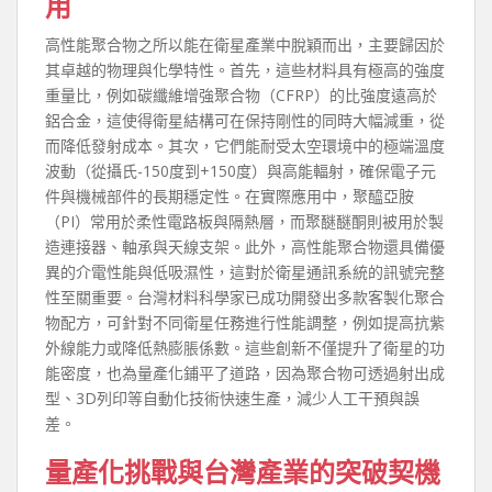
用
高性能聚合物之所以能在衛星產業中脫穎而出，主要歸因於
其卓越的物理與化學特性。首先，這些材料具有極高的強度
重量比，例如碳纖維增強聚合物（CFRP）的比強度遠高於
鋁合金，這使得衛星結構可在保持剛性的同時大幅減重，從
而降低發射成本。其次，它們能耐受太空環境中的極端溫度
波動（從攝氏-150度到+150度）與高能輻射，確保電子元
件與機械部件的長期穩定性。在實際應用中，聚醯亞胺
（PI）常用於柔性電路板與隔熱層，而聚醚醚酮則被用於製
造連接器、軸承與天線支架。此外，高性能聚合物還具備優
異的介電性能與低吸濕性，這對於衛星通訊系統的訊號完整
性至關重要。台灣材料科學家已成功開發出多款客製化聚合
物配方，可針對不同衛星任務進行性能調整，例如提高抗紫
外線能力或降低熱膨脹係數。這些創新不僅提升了衛星的功
能密度，也為量產化鋪平了道路，因為聚合物可透過射出成
型、3D列印等自動化技術快速生產，減少人工干預與誤
差。
量產化挑戰與台灣產業的突破契機