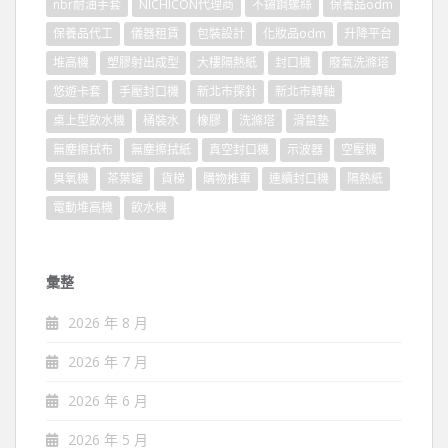
nbr耐油手套
NICHICON代理商
不鏽鋼螺絲
保養品odm
保養品代工
儀器租賃
包裝設計
化妝品odm
升降平台
堆高機
塑膠射出成型
大樓隔熱紙
封口機
廢氣洗滌塔
悠遊卡套
手壓封口機
新北市探針
新北市轉軸
桌上型飲水機
桶裝水
橡膠
洗滌塔
滑鼠墊
無塵擦拭布
無塵擦拭紙
真空封口機
示波器
空壓機
臭氧機
茶葉罐
貨梯
購物推車
連續封口機
隔熱紙
電動堆高機
飲水機
彙整
2026 年 8 月
2026 年 7 月
2026 年 6 月
2026 年 5 月