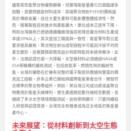
儘管高性能聚合物優勢顯著，但實現衛星量產化仍面臨諸多
挑戰。首要問題是材料成本：高端聚合物如PEEK的價格遠
高於傳統金屬，這在大量生產時可能影響整體經濟性。然
而，隨著製程技術進步與產能擴大，單位成本正逐年下降，
例如台灣廠商已透過連續纖維增強技術降低複合材料生產成
本達30%以上。其次是加工精度與一致性：衛星零件對公差
要求極其嚴格，聚合物在射出成型過程中可能因冷卻不均而
產生變形，這需要精密模具設計與即時監控系統來解決。此
外，法規認證也是一大障礙，太空級材料必須通過NASA或
ESA等機構的嚴格測試，包括放氣率、燃燒性與抗輻射性
能。台灣的優勢在於擁有完整的電子製造供應鏈與豐富的模
具加工經驗，許多企業已開始與國際衛星業者合作，開發符
合標準的聚合物零組件。例如，某台灣公司成功將液晶聚合
物應用於衛星天線陣列，使生產週期從數月縮短至數週，並
通過了多次太空環境模擬測試。這些案例顯示，只要持續投
入研發與認證資源，台灣完全有機會成為亞太地區的衛星量
產中心。
未來展望：從材料創新到太空生態