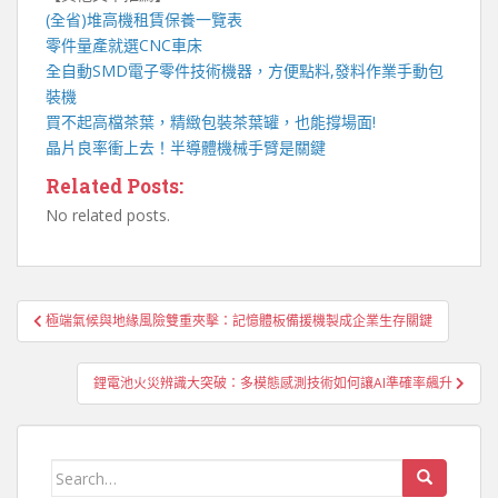
(全省)
堆高機
租賃保養一覽表
零件量產就選
CNC車床
全自動
SMD電子零件技術機器
，方便點料,發料作業手動包
裝機
買不起高檔茶葉，精緻包裝
茶葉罐
，也能撐場面!
晶片良率衝上去！
半導體機械手臂
是關鍵
Related Posts:
No related posts.
文
極端氣候與地緣風險雙重夾擊：記憶體板備援機製成企業生存關鍵
章
導
鋰電池火災辨識大突破：多模態感測技術如何讓AI準確率飆升
覽
Search
for: