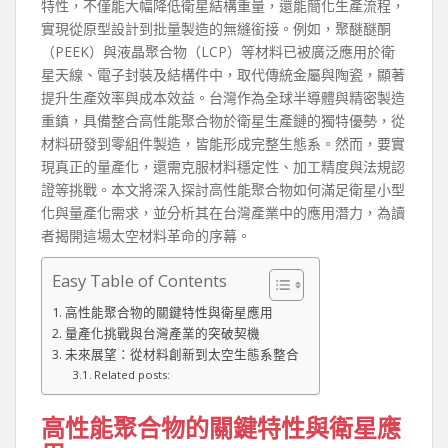
特性，不僅能大幅降低衛星結構重量，還能簡化生產流程，
實現從原型設計到批量製造的無縫銜接。例如，聚醚醚酮
（PEEK）與液晶聚合物（LCP）等材料已被廣泛應用於衛
星天線、電子封裝及結構件中，取代傳統金屬與陶瓷，顯著
提升生產效率與成本效益。台灣作為全球半導體與精密製造
重鎮，具備整合高性能聚合物於衛星生產鏈的獨特優勢，從
材料研發到零組件製造，皆能形成完整生態系。然而，要實
現真正的量產化，還需克服材料穩定性、加工精度與法規認
證等挑戰。本文將深入探討高性能聚合物如何滿足衛星小型
化與量產化需求，並分析其在台灣產業中的應用潛力，為讀
者揭開這場太空材料革命的序幕。
Easy Table of Contents
高性能聚合物的關鍵特性與衛星應用
量產化挑戰與台灣產業的突破契機
未來展望：從材料創新到太空生態系整合
Related posts:
高性能聚合物的關鍵特性與衛星應