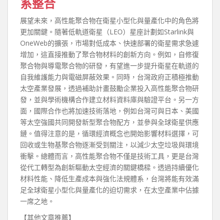
系整合
展望未來，高性能聚合物在衛星小型化與量產化中的角色將
更加關鍵。隨著低軌道衛星（LEO）星座計劃如Starlink與
OneWeb的擴張，市場對低成本、快速部署的衛星需求急遽
增加，這直接推動了聚合物材料的創新方向。例如，自修復
聚合物與導電聚合物的研發，有望進一步提升衛星在軌道的
自我維護能力與電磁屏蔽效果。同時，台灣政府正積極推動
太空產業發展，透過補助計畫鼓勵企業投入高性能聚合物研
發，並與學術機構合作建立材料資料庫與驗證平台。另一方
面，國際合作也將加速技術落地，例如台灣可與日本、美國
等太空強國共同開發新型聚合物配方，並參與全球衛星供應
鏈。值得注意的是，循環經濟概念也開始影響材料選擇，可
回收或生物基聚合物逐漸受到關注，以減少太空垃圾與環境
衝擊。總體而言，高性能聚合物不僅是技術工具，更是台灣
從代工轉型為創新驅動太空經濟的關鍵橋樑。透過持續優化
材料性能、降低生產成本與強化法規體系，台灣將能有效滿
足全球衛星小型化與量產化的迫切需求，在太空產業中佔據
一席之地。
【其他文章推薦】