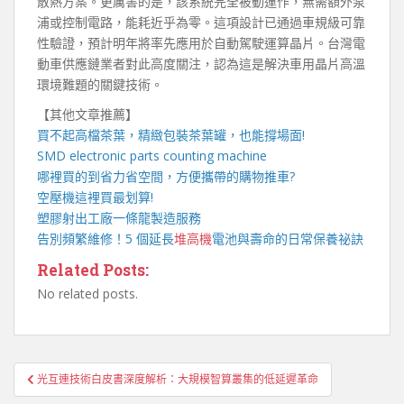
散熱方案。更厲害的是，該系統完全被動運作，無需額外泵
浦或控制電路，能耗近乎為零。這項設計已通過車規級可靠
性驗證，預計明年將率先應用於自動駕駛運算晶片。台灣電
動車供應鏈業者對此高度關注，認為這是解決車用晶片高溫
環境難題的關鍵技術。
【其他文章推薦】
買不起高檔茶葉，精緻包裝
茶葉罐
，也能撐場面!
SMD electronic parts counting machine
哪裡買的到省力省空間，方便攜帶的
購物推車
?
空壓機
這裡買最划算!
塑膠射出工廠
一條龍製造服務
告別頻繁維修！5 個延長
堆高機
電池與壽命的日常保養祕訣
Related Posts:
No related posts.
文
光互連技術白皮書深度解析：大規模智算叢集的低延遲革命
章