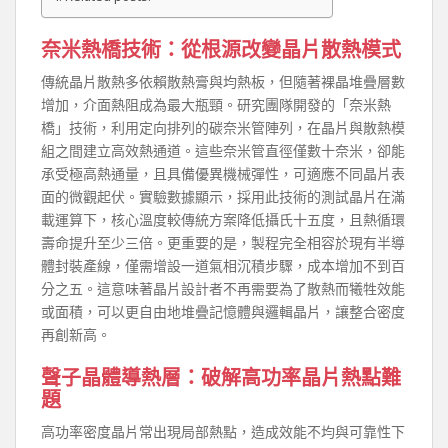
奈米熱橋技術：從根源改變晶片散熱模式
傳統晶片散熱多依賴散熱膏與均熱板，但隨著裸晶堆疊層數
增加，介面熱阻成為最大瓶頸。研究團隊開發的「奈米熱
橋」技術，利用定向排列的碳奈米管陣列，在晶片與散熱模
組之間建立高效熱通道。這些奈米管直徑僅數十奈米，卻能
承受極高熱通量，且具備優異機械彈性，可適應不同晶片表
面的微觀起伏。實驗數據顯示，採用此技術的測試晶片在滿
載運算下，核心溫度較傳統方案降低攝氏十五度，且熱循環
壽命提升至少三倍。更重要的是，製程完全相容於現有半導
體封裝產線，僅需增設一道氣相沉積步驟，成本增加不到百
分之五。這意味著晶片設計者不再需要為了散熱而犧牲效能
或面積，可以更自由地堆疊記憶體與邏輯晶片，讓整合密度
再創新高。
聲子晶體導熱層：破解高功率晶片熱點難
題
高功率密度晶片常出現局部熱點，造成效能不均與可靠性下