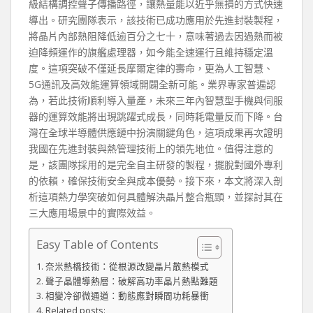
級結構調控聲子傳播路徑，讓熱量能以近乎無損的方式快速
導出。研究團隊表示，該技術已成功應用於先進封裝製程，
將晶片內部熱阻降低逾百分之七十，意味著過去因過熱而被
迫降頻運作的旗艦處理器，如今能全速運行且維持穩定溫
度。這項突破不僅延長摩爾定律的壽命，更為人工智慧、
5G通訊及高效能運算領域開闢全新可能。業界專家普遍認
為，若此技術順利導入量產，未來三年內智慧型手機與伺服
器的運算效能將出現跳躍式成長，同時耗電量反而下降。台
灣在全球半導體供應鏈中扮演關鍵角色，這項成果再次證明
我國在先進封裝與熱管理技術上的領先地位。值得注意的
是，該團隊採用的是完全自主研發的製程，擺脫對國外專利
的依賴，確保技術安全與成本優勢。接下來，本文將深入剖
析這項熱力學突破如何具體解決晶片整合瓶頸，並探討其在
三大應用場景中的實際效益。
Easy Table of Contents
奈米熱橋技術：從根源改變晶片散熱模式
聲子晶體導熱層：破解高功率晶片熱點難題
相變冷卻微通道：動態應對瞬間功耗暴衝
Related posts: