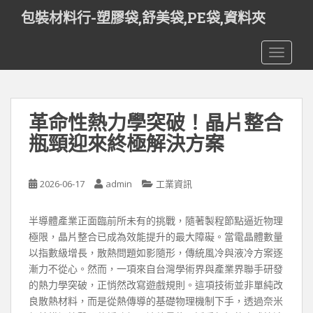
S
包裝材料行-塑膠袋,舒美袋,PE袋,資料夾
k
i
TOGGLE
p
t
o
m
革命性熱力學突破！晶片整合
a
i
瓶頸迎來終極解決方案
n
c
o
2026-06-17
admin
工業資訊
n
t
半導體產業正面臨前所未有的挑戰，隨著製程節點逼近物理
e
極限，晶片整合已成為效能提升的最大障礙。當電晶體數量
n
以指數級增長，散熱問題如影隨形，傳統風冷與液冷方案逐
t
漸力不從心。然而，一項來自台灣學術界與產業界聯手研發
的熱力學突破，正悄然改寫遊戲規則。這項技術並非單純改
良散熱材料，而是從熱傳導的基礎物理機制下手，透過奈米