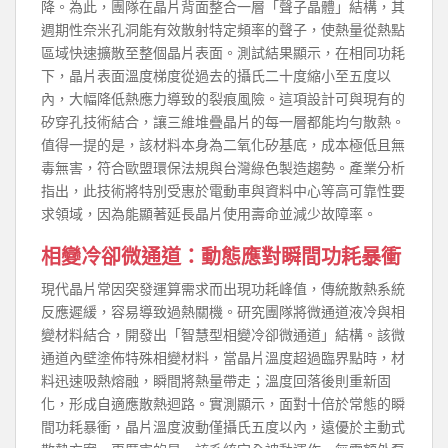
降。為此，團隊在晶片背面整合一層「聲子晶體」結構，其
週期性奈米孔洞能有效散射特定頻率的聲子，使熱量從熱點
區域快速擴散至整個晶片表面。測試結果顯示，在相同功耗
下，晶片表面溫度梯度從過去的攝氏二十度縮小至五度以
內，大幅降低熱應力導致的裂痕風險。這項設計可與現有的
矽穿孔技術結合，讓三維堆疊晶片的每一層都能均勻散熱。
值得一提的是，該材料本身為二氧化矽基底，成本極低且無
毒無害，符合歐盟環保法規與台灣綠色製造趨勢。產業分析
指出，此技術將特別受惠於電動車與資料中心等高可靠性要
求領域，因為能顯著延長晶片使用壽命並減少故障率。
相變冷卻微通道：動態應對瞬間功耗暴衝
現代晶片常因突發運算需求而出現功耗峰值，傳統散熱系統
反應遲緩，容易導致過熱關機。研究團隊將微通道液冷與相
變材料結合，開發出「智慧型相變冷卻微通道」結構。該微
通道內壁塗佈特殊相變材料，當晶片溫度超過臨界點時，材
料迅速吸熱熔融，瞬間將熱量帶走；溫度回落後則重新固
化，形成自適應散熱迴路。實測顯示，面對十倍於常態的瞬
間功耗暴衝，晶片溫度波動僅攝氏五度以內，遠優於主動式