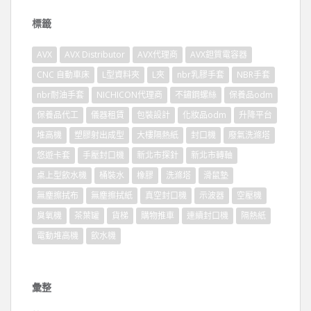
標籤
AVX
AVX Distributor
AVX代理商
AVX鉭質電容器
CNC 自動車床
L型資料夾
L夾
nbr乳膠手套
NBR手套
nbr耐油手套
NICHICON代理商
不鏽鋼螺絲
保養品odm
保養品代工
儀器租賃
包裝設計
化妝品odm
升降平台
堆高機
塑膠射出成型
大樓隔熱紙
封口機
廢氣洗滌塔
悠遊卡套
手壓封口機
新北市探針
新北市轉軸
桌上型飲水機
桶裝水
橡膠
洗滌塔
滑鼠墊
無塵擦拭布
無塵擦拭紙
真空封口機
示波器
空壓機
臭氧機
茶葉罐
貨梯
購物推車
連續封口機
隔熱紙
電動堆高機
飲水機
彙整