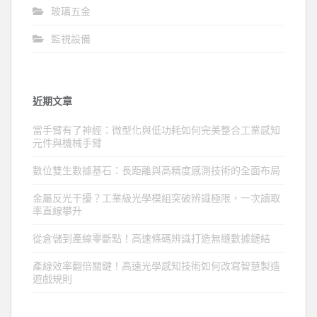
玻璃五金
監視設備
近期文章
當手臂有了神經：微型化與低功耗如何完美整合工業感知
元件與機械手臂
數位雙生數據基石：長距離與高精度感測技術的全面布局
金屬反光干擾？工業級光學模組突破辨識極限，一次讀取
率直線攀升
從倉儲到產線零斷點！高速條碼辨識打造無縫數據鏈結
產線效率翻倍關鍵！高速光學感知技術如何改寫智慧製造
遊戲規則