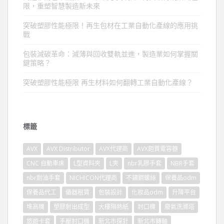
限，重塑智慧製造新未來
突破塑膠性能極限！再生包材在工業自動化產線的應用挑
戰
包裝減碳革命：減薄與回收雙軌並進，製造業如何掌握關
鍵策略？
突破塑膠性能極限 再生材料如何翻轉工業自動化產線？
標籤
AVX
AVX Distributor
AVX代理商
AVX鉭質電容器
CNC 自動車床
L型資料夾
L夾
nbr乳膠手套
NBR手套
nbr耐油手套
NICHICON代理商
不鏽鋼螺絲
保養品odm
保養品代工
儀器租賃
包裝設計
化妝品odm
升降平台
堆高機
塑膠射出成型
大樓隔熱紙
封口機
廢氣洗滌塔
悠遊卡套
手壓封口機
新北市探針
新北市轉軸