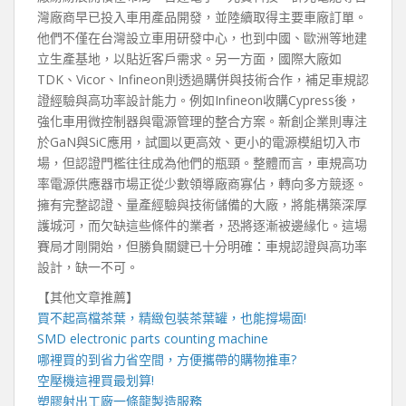
灣廠商早已投入車用產品開發，並陸續取得主要車廠訂單。
他們不僅在台灣設立車用研發中心，也到中國、歐洲等地建
立生產基地，以貼近客戶需求。另一方面，國際大廠如
TDK、Vicor、Infineon則透過購併與技術合作，補足車規認
證經驗與高功率設計能力。例如Infineon收購Cypress後，
強化車用微控制器與電源管理的整合方案。新創企業則專注
於GaN與SiC應用，試圖以更高效、更小的電源模組切入市
場，但認證門檻往往成為他們的瓶頸。整體而言，車規高功
率電源供應器市場正從少數領導廠商寡佔，轉向多方競逐。
擁有完整認證、量產經驗與技術儲備的大廠，將能構築深厚
護城河，而欠缺這些條件的業者，恐將逐漸被邊緣化。這場
賽局才剛開始，但勝負關鍵已十分明確：車規認證與高功率
設計，缺一不可。
【其他文章推薦】
買不起高檔茶葉，精緻包裝
茶葉罐
，也能撐場面!
SMD electronic parts counting machine
哪裡買的到省力省空間，方便攜帶的
購物推車
?
空壓機
這裡買最划算!
塑膠射出工廠
一條龍製造服務