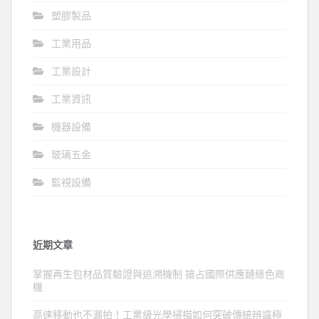
塑膠製品
工業用品
工業設計
工業資訊
機器設備
玻璃五金
監視設備
近期文章
掌握再生包材品質驗證與追溯機制 搶占國際供應鏈綠色商
機
高速移動也不漏拍！工業級光學掃描如何突破傳統辨識極