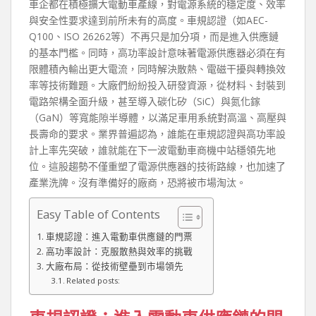
車企都在積極擴大電動車產線，對電源系統的穩定度、效率
與安全性要求達到前所未有的高度。車規認證（如AEC-
Q100、ISO 26262等）不再只是加分項，而是進入供應鏈
的基本門檻。同時，高功率設計意味著電源供應器必須在有
限體積內輸出更大電流，同時解決散熱、電磁干擾與轉換效
率等技術難題。大廠們紛紛投入研發資源，從材料、封裝到
電路架構全面升級，甚至導入碳化矽（SiC）與氮化鎵
（GaN）等寬能隙半導體，以滿足車用系統對高溫、高壓與
長壽命的要求。業界普遍認為，誰能在車規認證與高功率設
計上率先突破，誰就能在下一波電動車商機中站穩領先地
位。這股趨勢不僅重塑了電源供應器的技術路線，也加速了
產業洗牌。沒有準備好的廠商，恐將被市場淘汰。
Easy Table of Contents
車規認證：進入電動車供應鏈的門票
高功率設計：克服散熱與效率的挑戰
大廠布局：從技術壁壘到市場領先
Related posts: