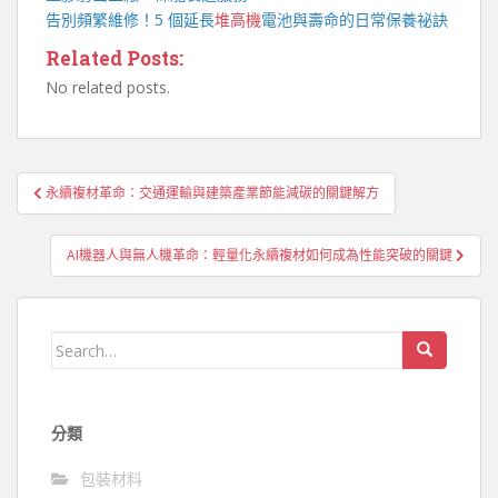
告別頻繁維修！5 個延長
堆高機
電池與壽命的日常保養祕訣
Related Posts:
No related posts.
文
永續複材革命：交通運輸與建築產業節能減碳的關鍵解方
章
導
AI機器人與無人機革命：輕量化永續複材如何成為性能突破的關鍵
覽
Search
for:
分類
包裝材料