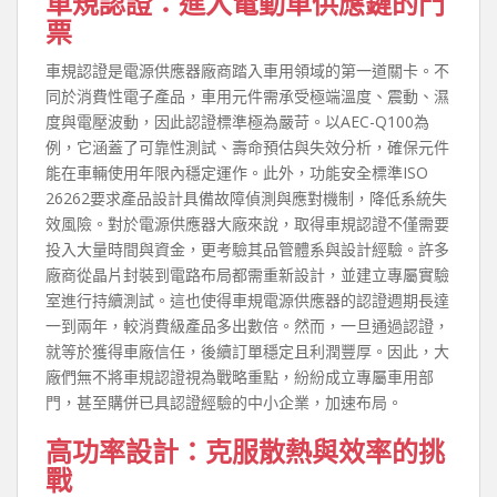
車規認證：進入電動車供應鏈的門
票
車規認證是電源供應器廠商踏入車用領域的第一道關卡。不
同於消費性電子產品，車用元件需承受極端溫度、震動、濕
度與電壓波動，因此認證標準極為嚴苛。以AEC-Q100為
例，它涵蓋了可靠性測試、壽命預估與失效分析，確保元件
能在車輛使用年限內穩定運作。此外，功能安全標準ISO
26262要求產品設計具備故障偵測與應對機制，降低系統失
效風險。對於電源供應器大廠來說，取得車規認證不僅需要
投入大量時間與資金，更考驗其品管體系與設計經驗。許多
廠商從晶片封裝到電路布局都需重新設計，並建立專屬實驗
室進行持續測試。這也使得車規電源供應器的認證週期長達
一到兩年，較消費級產品多出數倍。然而，一旦通過認證，
就等於獲得車廠信任，後續訂單穩定且利潤豐厚。因此，大
廠們無不將車規認證視為戰略重點，紛紛成立專屬車用部
門，甚至購併已具認證經驗的中小企業，加速布局。
高功率設計：克服散熱與效率的挑
戰