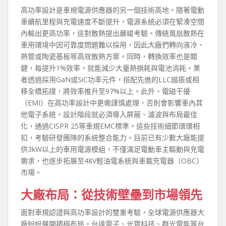
高功率設計是車規電源供應器的另一個技術高地。隨著電動
車續航里程與充電速度不斷提升，電源系統必須在緊湊空間
內輸出更高功率，這對散熱提出嚴峻考驗。傳統風扇散熱在
車用環境中因可靠度問題難以採用，因此大廠們轉向液冷、
熱管或陶瓷基板等高效散熱方案。同時，轉換效率也是關
鍵，每提升1%效率，就能減少大量熱損耗與電池消耗。業
者透過採用GaN或SiC功率元件，搭配先進的LLC諧振或相
移全橋拓撲，將效率推升至97%以上。此外，電磁干擾
（EMI）在高功率設計中更需謹慎處理，否則會影響車內其
他電子系統。設計階段就必須導入屏蔽、濾波與布局最佳
化，通過CISPR 25等車規EMC標準。這些技術細節環環相
扣，考驗研發團隊的系統整合能力。目前已有少數大廠能提
供3kW以上的車用電源模組，不僅滿足電動車主驅動與充電
需求，也逐步拓展至48V輕油電系統與車載充電器（OBC）
市場。
大廠布局：從技術壁壘到市場領先
面對車規認證與高功率設計的雙重考驗，全球電源供應器大
廠紛紛展開積極布局。台達電子、光寶科技、群光電能等台