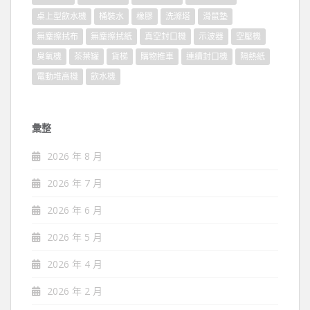
桌上型飲水機
桶裝水
橡膠
洗滌塔
滑鼠墊
無塵擦拭布
無塵擦拭紙
真空封口機
示波器
空壓機
臭氧機
茶葉罐
貨梯
購物推車
連續封口機
隔熱紙
電動堆高機
飲水機
彙整
2026 年 8 月
2026 年 7 月
2026 年 6 月
2026 年 5 月
2026 年 4 月
2026 年 2 月