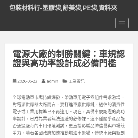
S
包裝材料行-塑膠袋,舒美袋,PE袋,資料夾
k
i
TOGGLE
p
t
o
m
電源大廠的制勝關鍵：車規認
a
i
證與高功率設計成必備門檻
n
c
o
2026-06-23
admin
工業資訊
n
t
全球電動車市場持續爆發，帶動車用電子零組件需求激增。
e
對電源供應器大廠而言，要打進車廠供應鏈，過往的消費性
n
電子或工業用標準已不再適用。現在，具備車規認證的高功
t
率設計，已成為業者無法迴避的必修課。這不僅關乎產品能
否通過嚴苛的車用環境測試，更直接影響品牌信譽與市場競
爭力。隨著各國政府加速推動燃油車退場，傳統車廠與新創