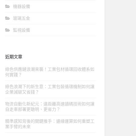
機器設備
玻璃五金
監視設備
近期文章
綠色供應鏈浪潮來襲！工業包材循環回收體系如
何實踐？
綠色浪潮下的新生意：工業包裝循環機制如何讓
企業減碳又省錢？
物流自動化新紀元：遠距離高速讀碼技術如何讓
自走車部署更聰明、更省力？
精準感知背後的關鍵推手：邊緣運算如何重塑工
業手臂的未來