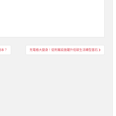
劇本？
充電樁大變身！從附屬設施躍升低碳生活轉型基石