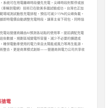
，系統可在用電離峰時段優先充電，尖峰時段則暫停或放
G（車輛到電網）技術已在歐美多國試驗成功，台灣也正加
範場域測試動態充電排程，預估可減少15%的尖峰負載。
據即時電價自動調整充電時段，讓車主省下荷包，同時協
充電站營運商藉由AI預測各站點的使用率，提前調配充電
這些數據，規劃區域變電所容量，減少不必要的擴建成
，確保電動車使用的電力來自太陽能或風力等再生能源，
術整合，更是商業模式創新——營運商與電力公司共享收
再搶電