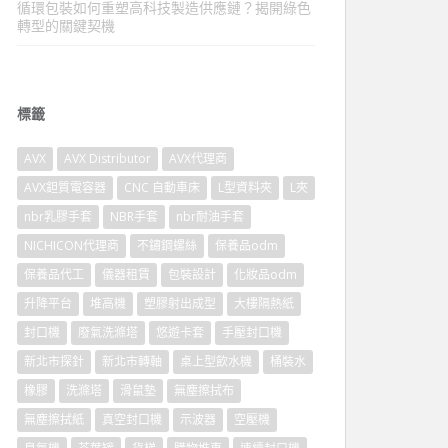
循環包裝如何重塑高科技製造供應鏈？揭開綠色
轉型的關鍵契機
標籤
AVX
AVX Distributor
AVX代理商
AVX鉭質電容器
CNC 自動車床
L型資料夾
L夾
nbr乳膠手套
NBR手套
nbr耐油手套
NICHICON代理商
不鏽鋼螺絲
保養品odm
保養品代工
儀器租賃
包裝設計
化妝品odm
升降平台
堆高機
塑膠射出成型
大樓隔熱紙
封口機
廢氣洗滌塔
悠遊卡套
手壓封口機
新北市探針
新北市轉軸
桌上型飲水機
桶裝水
橡膠
洗滌塔
滑鼠墊
無塵擦拭布
無塵擦拭紙
真空封口機
示波器
空壓機