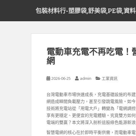
S
包裝材料行-塑膠袋,舒美袋,PE袋,資
k
i
p
t
o
m
電動車充電不再吃電！
a
網
i
n
c
2026-06-25
admin
工業資訊
o
n
t
台灣電動車市場快速成長，充電基礎設施的布建
e
網造成瞬間負載壓力，甚至引發跳電風險。如今
n
技術將充電站從「用電大戶」轉變為「電網調控
t
享有更穩定、更便宜的充電體驗。究竟雙方如何
電端的雙贏？本文將深入剖析這股綠色能源新浪
智慧電網的核心在於即時平衡供需，而電動車電