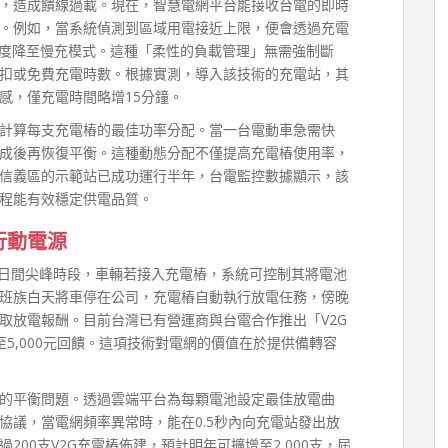
，造成饋線過載。現在，智慧電網平台能接收台電的即時
。例如，當系統偵測到區域用電接近上限，便會透過充電
速度降至慢充模式。這種「柔性的負載管理」無需強制斷
扣或免費充電時數。根據實測，導入該技術的充電站，其
感，僅充電時間略增15分鐘。
計算每支充電樁的最佳功率分配。當一台電動車急需快
成後再恢復平衡。這種動態分配不僅提高充電樁使用率，
信義區的示範站已成功運行半年，台電監控數據顯示，該
排程能有效穩定供電品質。
行動電源
在日間尖峰時段，車輛若接入充電樁，系統可控制其將電池
班族白天將車停在公司，充電樁自動執行放電任務，傍晚
取放電報酬。目前台灣已有營運商與台電合作推出「V2G
至5,000元回饋。這項技術對電網的價值在於提供備轉容
的平衡問題。透過雲端平台為每顆電池設定最佳放電曲
協議，當電網頻率異常時，能在0.5秒內向充電站發出放
00支V2G充電樁佈建，預計明年可擴增至2,000支，屆