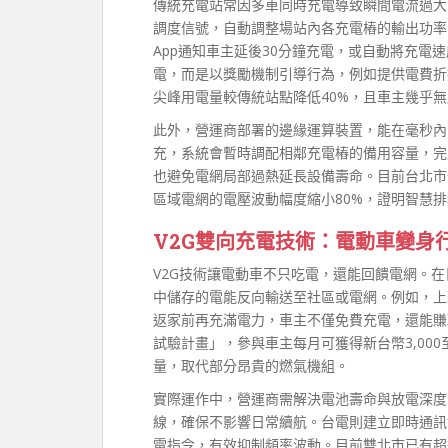
傳統充電站常因多車同時充電導致瞬間電流過大
調度信號，自動調整場站內各充電樁的輸出功率
App通知車主延後30分鐘充電，或自動將充電
電，而是以獎勵機制引導行為，例如提供電費折
尖峰用電量較傳統站點降低40%，且車主幾乎無
此外，營運商部署的邊緣運算裝置，能在毫秒內
充，系統會暫時調配相鄰充電樁的備用容量，完
也避免電網局部過熱延長設備壽命。目前台北市
區域電網的電壓波動幅度縮小80%，證明智慧
V2G雙向充電技術：電動車變身
V2G技術讓電動車不只吃電，還能回饋電網。
中儲存的電能反向輸送至社區或電網。例如，上
返家前再充滿電力，車主不僅免費充電，還能賺
試驗計畫」，參與車主每月可獲得新台幣3,000
量，取代部分昂貴的燃氣機組。
實際運作中，營運商需解決電池壽命與放電深度
線，確保不影響日常續航。台電則建立即時通訊
電指令，有效抑制頻率波動。目前雙北市已有超過2