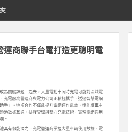
料夾
營運商聯手台電打造更聰明電
成為關鍵課題。過去，大量電動車同時充電可能對區域電
，充電服務營運商與電力公司正積極攜手，透過智慧電網
助手」。這項合作不僅能提升電網運作能效，還能讓車主
透過數據互通、排程管理與雙向充電技術，實現電網與用
潮。
池具有儲能潛力。充電營運商掌握大量車輛使用數據，電