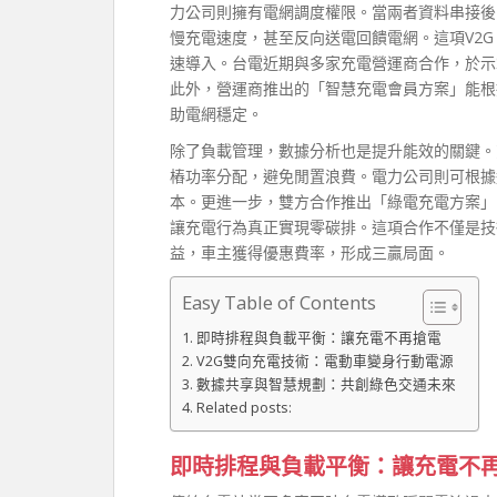
力公司則擁有電網調度權限。當兩者資料串接後
慢充電速度，甚至反向送電回饋電網。這項V2
速導入。台電近期與多家充電營運商合作，於示
此外，營運商推出的「智慧充電會員方案」能根
助電網穩定。
除了負載管理，數據分析也是提升能效的關鍵。
樁功率分配，避免閒置浪費。電力公司則可根據
本。更進一步，雙方合作推出「綠電充電方案」
讓充電行為真正實現零碳排。這項合作不僅是技
益，車主獲得優惠費率，形成三贏局面。
Easy Table of Contents
即時排程與負載平衡：讓充電不再搶電
V2G雙向充電技術：電動車變身行動電源
數據共享與智慧規劃：共創綠色交通未來
Related posts:
即時排程與負載平衡：讓充電不