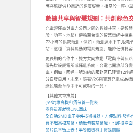
時將能提供10萬瓩的調度容量，相當於一座小
數據共享與智慧規劃：共創綠色
充電營運商與電力公司之間的數據共享，是智慧
段、功率、地點）傳輸至台電的智慧電網中控系
72小時的供電預測。例如，預測週末下午北海
站。這種「資料驅動的電網規劃」能降低備轉容
更長期的合作中，雙方共同推動「電動車普及路
優先增設變電所或儲能系統。台電也開放部分變
電。例如，國道一號沿線的服務區已建置12座
分自發自用。未來，隨著V2G與智慧充電成為
綠色能源革命中不可或缺的一員。
【其他文章推薦】
(全省)
堆高機
租賃保養一覽表
零件量產就選
CNC車床
全自動
SMD電子零件技術機器
，方便點料,發料
買不起高檔茶葉，精緻包裝
茶葉罐
，也能撐場面
晶片良率衝上去！
半導體機械手臂
是關鍵