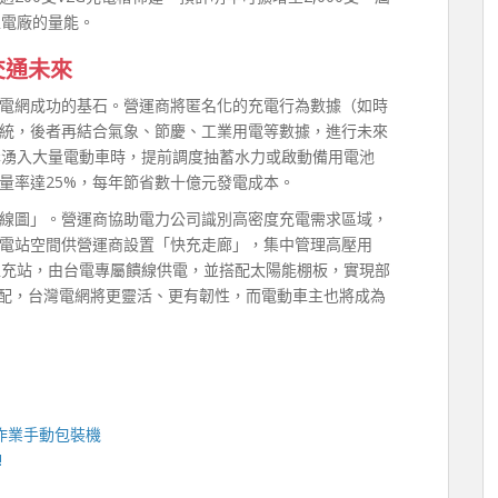
型電廠的量能。
交通未來
電網成功的基石。營運商將匿名化的充電行為數據（如時
統，後者再結合氣象、節慶、工業用電等數據，進行未來
岸湧入大量電動車時，提前調度抽蓄水力或啟動備用電池
量率達25%，每年節省數十億元發電成本。
線圖」。營運商協助電力公司識別高密度充電需求區域，
電站空間供營運商設置「快充走廊」，集中管理高壓用
超充站，由台電專屬饋線供電，並搭配太陽能棚板，實現部
標配，台灣電網將更靈活、更有韌性，而電動車主也將成為
作業手動包裝機
!