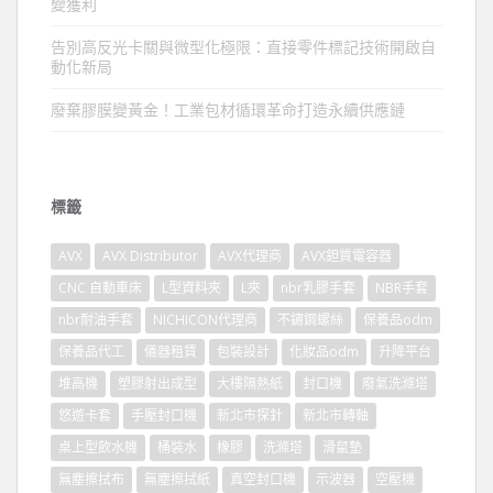
變獲利
告別高反光卡關與微型化極限：直接零件標記技術開啟自
動化新局
廢棄膠膜變黃金！工業包材循環革命打造永續供應鏈
標籤
AVX
AVX Distributor
AVX代理商
AVX鉭質電容器
CNC 自動車床
L型資料夾
L夾
nbr乳膠手套
NBR手套
nbr耐油手套
NICHICON代理商
不鏽鋼螺絲
保養品odm
保養品代工
儀器租賃
包裝設計
化妝品odm
升降平台
堆高機
塑膠射出成型
大樓隔熱紙
封口機
廢氣洗滌塔
悠遊卡套
手壓封口機
新北市探針
新北市轉軸
桌上型飲水機
桶裝水
橡膠
洗滌塔
滑鼠墊
無塵擦拭布
無塵擦拭紙
真空封口機
示波器
空壓機