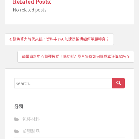
Related Posts:
No related posts.
文
綠色算力時代來臨：資料中心AI加速器架構如何華麗轉身？
章
導
顛覆資料中心營運模式！低功耗AI晶片集群如何讓成本狂降60%
覽
Search
for:
分類
包裝材料
塑膠製品