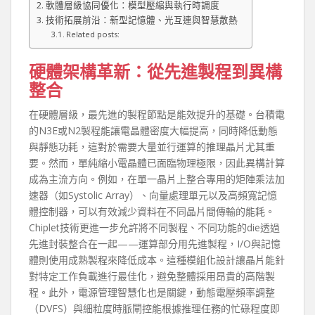
軟體層級協同優化：模型壓縮與執行時調度
技術拓展前沿：新型記憶體、光互連與智慧散熱
Related posts:
硬體架構革新：從先進製程到異構
整合
在硬體層級，最先進的製程節點是能效提升的基礎。台積電
的N3E或N2製程能讓電晶體密度大幅提高，同時降低動態
與靜態功耗，這對於需要大量並行運算的推理晶片尤其重
要。然而，單純縮小電晶體已面臨物理極限，因此異構計算
成為主流方向。例如，在單一晶片上整合專用的矩陣乘法加
速器（如Systolic Array）、向量處理單元以及高頻寬記憶
體控制器，可以有效減少資料在不同晶片間傳輸的能耗。
Chiplet技術更進一步允許將不同製程、不同功能的die透過
先進封裝整合在一起——運算部分用先進製程，I/O與記憶
體則使用成熟製程來降低成本。這種模組化設計讓晶片能針
對特定工作負載進行最佳化，避免整體採用昂貴的高階製
程。此外，電源管理智慧化也是關鍵，動態電壓頻率調整
（DVFS）與細粒度時脈閘控能根據推理任務的忙碌程度即