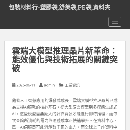
S
包裝材料行-塑膠袋,舒美袋,PE袋,資料夾
k
i
TOGGLE
p
t
o
m
雲端大模型推理晶片新革命：
a
i
能效優化與技術拓展的關鍵突
n
破
c
o
n
2026-06-11
admin
工業資訊
t
e
隨著人工智慧應用的爆發式成長，雲端大模型推理晶片已成
n
為支撐AI服務的核心基石。從大型語言模型到多模態生成式
t
AI，這些模型需要龐大的計算資源才能進行即時推理，而每
次查詢所消耗的電力與硬體成本正快速攀升。在資料中心，
單一AI伺服器可能消耗數千瓦的電力，而全球上千座資料中