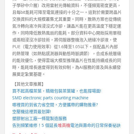
子學矽中介層）改用雷射光傳輸資料，不僅頻寬密度更高，
且每bit能耗可降至電氣連接的十分之一。這對於需要跨晶片
交換資料的大規模叢集尤其重要。同時，散熱方案也從傳統
氣冷轉向液冷與浸沒式冷卻，讓晶片能在更高溫度下穩定運
作，同時降低散熱風扇的能耗。部分資料中心開始採用單相
或兩相浸沒冷卻技術，將伺服器整機泡入絕緣冷卻液，使
PUE（電力使用效率）從1.6降至1.05以下。搭配晶片內部
的熱管理（如熱點感測器與動態時脈調節），合成系統層級
的能效優化，使得雲端大模型推理晶片在性能持續成長的同
時，能耗增長速度得到有效抑制，為AI服務的普及與永續發
展奠定紮實基礎。
【其他文章推薦】
買不起高檔茶葉，精緻包裝
茶葉罐
，也能撐場面!
SMD electronic parts counting machine
哪裡買的到省力省空間，方便攜帶的
購物推車
?
空壓機
這裡買最划算!
塑膠射出工廠
一條龍製造服務
告別頻繁維修！5 個延長
堆高機
電池與壽命的日常保養祕訣