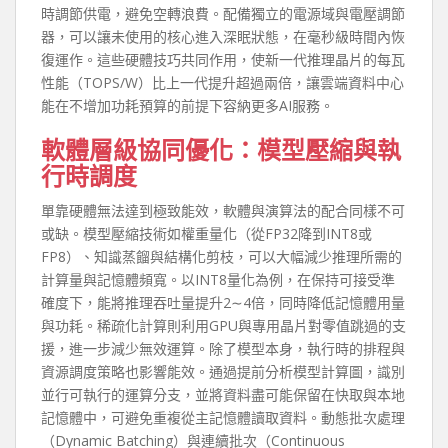
時調節供電，避免空轉浪費。配備獨立的電源域與電壓調節
器，可以讓未使用的核心進入深眠狀態，在毫秒級時間內恢
復運作。這些硬體技巧共同作用，使新一代推理晶片的每瓦
性能（TOPS/W）比上一代提升超過兩倍，讓雲端資料中心
能在不增加功耗預算的前提下容納更多AI服務。
軟體層級協同優化：模型壓縮與執
行時調度
單靠硬體無法達到極致能效，軟體與演算法的配合同樣不可
或缺。模型壓縮技術如權重量化（從FP32降到INT8或
FP8）、知識蒸餾與結構化剪枝，可以大幅減少推理所需的
計算量與記憶體頻寬。以INT8量化為例，在保持可接受準
確度下，能將推理吞吐量提升2∼4倍，同時降低記憶體用量
與功耗。稀疏化計算則利用GPU與專用晶片對零值跳過的支
援，進一步減少無效運算。除了模型本身，執行時的排程與
資源調度策略也影響能效。通過提前分析模型計算圖，識別
並行可執行的運算分支，並將資料盡可能保留在快取與本地
記憶體中，可避免重複從主記憶體讀取資料。動態批次處理
（Dynamic Batching）與連續批次（Continuous