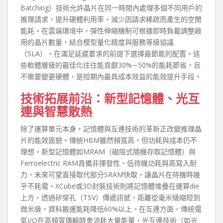
Batching）技術允許晶片在同一時間內處理多個不同用戶的
推理請求，提升硬體利用率，減少因請求稀疏而產生的空閒
能耗。在雲端環境中，彈性伸縮機制可根據即時負載調整啟
用的晶片數量，結合模型量化精度與服務等級協議
（SLA），在滿足延遲要求的前提下選擇最節能的配置。這
些軟體層級的最佳化往往能貢獻30%∼50%的能耗節省，且
不需要變更硬體，是短期內最具成本效益的能效提升手段。
技術拓展前沿：新型記憶體、光互
連與智慧散熱
除了運算單元本身，記憶體與互連技術的革新正改變推理晶
片的能效面貌。傳統HBM雖然頻寬高，但功耗與成本仍不
理想。新型記憶體如MRAM（磁阻式隨機存取記憶體）與
Ferroelectric RAM具備非揮發性、低待機功耗與高寫入耐
力，未來可望直接取代部分SRAM快取，讓晶片在待機時幾
乎不耗電。XCube或3D封裝技術則將記憶體堆疊在運算die
上方，透過矽穿孔（TSV）傳遞訊號，距離從毫米級縮短到
微米級，資料搬運能耗降低60%以上。在互連方面，傳統電
氣I/O在高頻寬傳輸時會消耗大量能量，光互連技術（如光