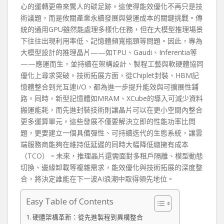
心的運轉更帶來驚人的碳足跡。這使得能效優化不再只是技
術議題，而是攸關產業永續發展與營運成本的關鍵挑戰。傳
統的通用GPU雖然能處理多樣化任務，但在大模型推理場景
下往往出現利用率低、記憶體頻寬瓶頸等問題。因此，專為
大模型設計的推理晶片——如TPU、Gaudi、Inferentia等
——應運而生，並持續在架構設計、製程工藝與軟硬體協同
優化上尋求突破。技術拓展方面，從Chiplet封裝、HBM記
憶體整合到光互連I/O，都為進一步提升能效與可擴展性鋪
路。同時，新型記憶體如MRAM、XCube的導入可減少資料
搬運能耗，而先進封裝技術則讓晶片可以在更小空間內整合
更多運算單元。這些發展不僅要解決立即的性能功率比問
題，更要建立一個具備彈性、可持續迭代的生態系統，讓雲
端服務商能夠在維持低延遲的同時大幅降低總擁有成本
（TCO）。未來，推理晶片還需面對多租戶隔離、模型動態
切換、邊緣卸載等複雜需求，能效優化與技術拓展的深度整
合，將決定誰能在下一波AI浪潮中取得領先地位。
Easy Table of Contents
硬體架構革新：從先進製程到異構整合