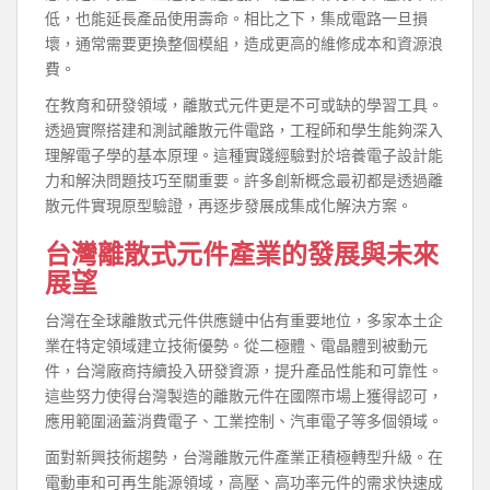
低，也能延長產品使用壽命。相比之下，集成電路一旦損
壞，通常需要更換整個模組，造成更高的維修成本和資源浪
費。
在教育和研發領域，離散式元件更是不可或缺的學習工具。
透過實際搭建和測試離散元件電路，工程師和學生能夠深入
理解電子學的基本原理。這種實踐經驗對於培養電子設計能
力和解決問題技巧至關重要。許多創新概念最初都是透過離
散元件實現原型驗證，再逐步發展成集成化解決方案。
台灣離散式元件產業的發展與未來
展望
台灣在全球離散式元件供應鏈中佔有重要地位，多家本土企
業在特定領域建立技術優勢。從二極體、電晶體到被動元
件，台灣廠商持續投入研發資源，提升產品性能和可靠性。
這些努力使得台灣製造的離散元件在國際市場上獲得認可，
應用範圍涵蓋消費電子、工業控制、汽車電子等多個領域。
面對新興技術趨勢，台灣離散元件產業正積極轉型升級。在
電動車和可再生能源領域，高壓、高功率元件的需求快速成