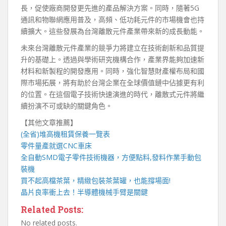
長，促使廠商開發更先進的產品解決方案。同時，隨著5G
通訊和物聯網應用普及，高頻、低功耗元件的市場機會也持
續擴大。這些發展為台灣離散元件產業帶來新的成長動能。
未來台灣離散元件產業的競爭力將建立在技術創新和品質提
升的基礎上。透過與學術研究機構合作，產業界能夠加速新
材料和新製程的開發應用。同時，強化智慧財產權布局和國
際市場拓展，將有助於台灣企業在全球價值鏈中佔據更有利
的位置。在這個電子技術快速演進的時代，離散式元件將繼
續扮演不可或缺的關鍵角色。
【其他文章推薦】
(全省)
堆高機
租賃保養一覽表
零件量產就選
CNC車床
全自動
SMD電子零件技術機器
，方便點料,發料作業手動包
裝機
買不起高檔茶葉，精緻包裝
茶葉罐
，也能撐場面!
晶片良率衝上去！
半導體機械手臂
是關鍵
Related Posts:
No related posts.