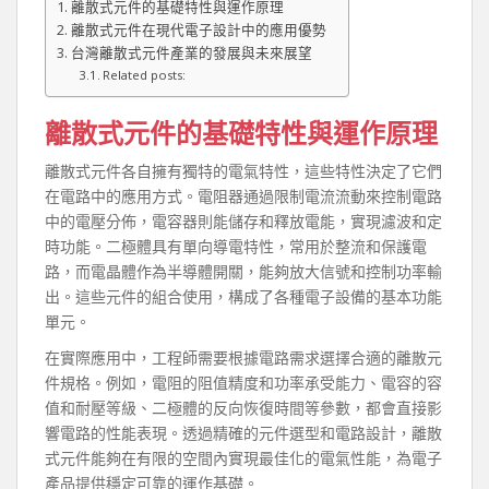
離散式元件的基礎特性與運作原理
離散式元件在現代電子設計中的應用優勢
台灣離散式元件產業的發展與未來展望
Related posts:
離散式元件的基礎特性與運作原理
離散式元件各自擁有獨特的電氣特性，這些特性決定了它們
在電路中的應用方式。電阻器通過限制電流流動來控制電路
中的電壓分佈，電容器則能儲存和釋放電能，實現濾波和定
時功能。二極體具有單向導電特性，常用於整流和保護電
路，而電晶體作為半導體開關，能夠放大信號和控制功率輸
出。這些元件的組合使用，構成了各種電子設備的基本功能
單元。
在實際應用中，工程師需要根據電路需求選擇合適的離散元
件規格。例如，電阻的阻值精度和功率承受能力、電容的容
值和耐壓等級、二極體的反向恢復時間等參數，都會直接影
響電路的性能表現。透過精確的元件選型和電路設計，離散
式元件能夠在有限的空間內實現最佳化的電氣性能，為電子
產品提供穩定可靠的運作基礎。