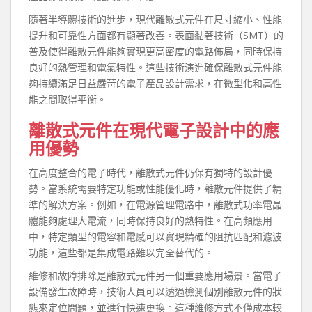
隨著半導體技術的進步，現代離散式元件在尺寸縮小、性能
提升和可靠性方面都有顯著改善。表面黏著技術（SMT）的
普及使得離散元件能夠實現更高密度的電路佈局，同時保持
良好的熱管理和電氣特性。這些技術演進確保離散式元件能
夠持續滿足日益嚴苛的電子產品設計需求，在微型化和高性
能之間取得平衡。
離散式元件在現代電子設計中的應
用優勢
在高度整合的電子時代，離散式元件仍保有獨特的設計優
勢。當系統需要特定功能或性能優化時，離散元件提供了精
準的解決方案。例如，在電源管理電路中，離散式功率電晶
體能夠處理大電流，同時保持良好的熱特性。在高頻應用
中，特定類型的電容和電感可以實現精確的阻抗匹配和濾波
功能，這些都是集成電路難以完全替代的。
維修和故障排除是離散式元件另一個重要應用場景。當電子
設備發生故障時，技術人員可以透過檢測個別離散元件的狀
態來定位問題，並進行快速更換。這種維修方式不僅成本較