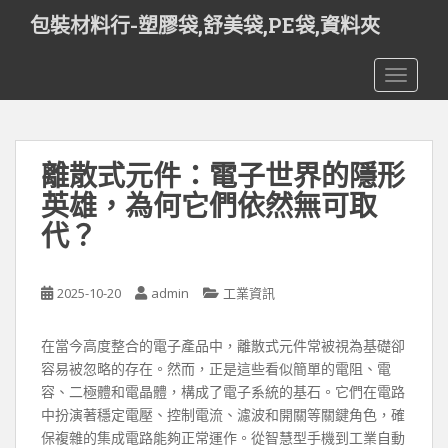
S
包裝材料行-塑膠袋,舒美袋,PE袋,資料夾
k
i
TOGGLE
p
t
o
m
離散式元件：電子世界的隱形
a
i
英雄，為何它們依然無可取
n
代？
c
o
n
2025-10-20
admin
工業資訊
t
e
在當今高度整合的電子產品中，離散式元件常被視為基礎卻
n
容易被忽略的存在。然而，正是這些看似簡單的電阻、電
t
容、二極體和電晶體，構成了電子系統的基石。它們在電路
中扮演著穩定電壓、控制電流、濾波和開關等關鍵角色，確
保複雜的集成電路能夠正常運作。從智慧型手機到工業自動