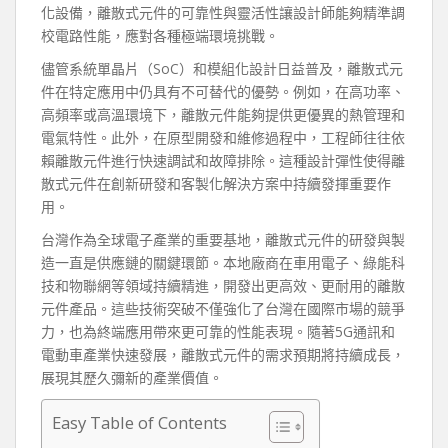
化設備，離散式元件的可靠性與靈活性讓設計師能夠精準調
校電路性能，應對各種極端環境挑戰。
儘管系統單晶片（SoC）和模組化設計日益普及，離散式元
件在特定應用中仍具有不可替代的優勢。例如，在高功率、
高頻率或高溫環境下，離散元件能夠提供更優異的熱管理和
電氣特性。此外，在原型開發和維修過程中，工程師往往依
賴離散元件進行快速調試和故障排除。這種設計彈性使得離
散式元件在創新研發和客製化解決方案中持續發揮重要作
用。
台灣作為全球電子產業的重要基地，離散式元件的研發與製
造一直是供應鏈的關鍵環節。本地廠商在車用電子、綠能科
技和物聯網等領域持續精進，開發出更高效、更耐用的離散
元件產品。這些技術突破不僅強化了台灣在國際市場的競爭
力，也為終端應用帶來更可靠的性能表現。隨著5G通訊和
電動車產業快速發展，離散式元件的需求預期將持續成長，
展現其歷久彌新的產業價值。
Easy Table of Contents