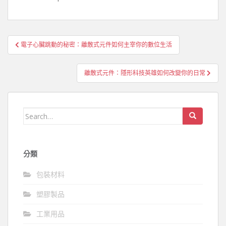
文
電子心臟跳動的秘密：離散式元件如何主宰你的數位生活
章
導
離散式元件：隱形科技英雄如何改變你的日常
覽
Search
for:
分類
包裝材料
塑膠製品
工業用品