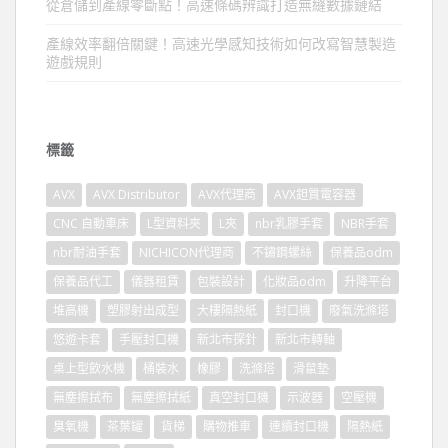
從倉儲到產線零斷點！高速條碼辨識打造無縫數據鏈結
產線效率翻倍關鍵！高速光學感知技術如何改寫智慧製造
遊戲規則
標籤
AVX
AVX Distributor
AVX代理商
AVX鉭質電容器
CNC 自動車床
L型資料夾
L夾
nbr乳膠手套
NBR手套
nbr耐油手套
NICHICON代理商
不鏽鋼螺絲
保養品odm
保養品代工
儀器租賃
包裝設計
化妝品odm
升降平台
堆高機
塑膠射出成型
大樓隔熱紙
封口機
廢氣洗滌塔
悠遊卡套
手壓封口機
新北市探針
新北市轉軸
桌上型飲水機
桶裝水
橡膠
洗滌塔
滑鼠墊
無塵擦拭布
無塵擦拭紙
真空封口機
示波器
空壓機
臭氧機
茶葉罐
貨梯
購物推車
連續封口機
隔熱紙