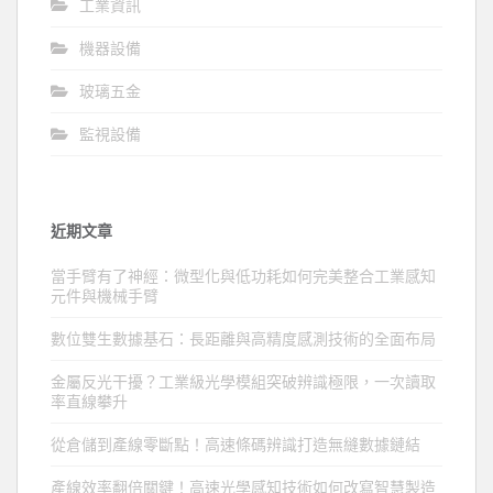
工業資訊
機器設備
玻璃五金
監視設備
近期文章
當手臂有了神經：微型化與低功耗如何完美整合工業感知
元件與機械手臂
數位雙生數據基石：長距離與高精度感測技術的全面布局
金屬反光干擾？工業級光學模組突破辨識極限，一次讀取
率直線攀升
從倉儲到產線零斷點！高速條碼辨識打造無縫數據鏈結
產線效率翻倍關鍵！高速光學感知技術如何改寫智慧製造