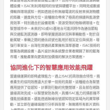
與雷達等感知系統各自獨立運作，佔用不同的頻譜資源與硬
體設備。ISAC則利用相同的信號與硬體平台，同時完成數據
傳輸與環境感知，例如透過分析無線電波的反射來偵測物體
的距離、速度與方位。這種融合帶來了極高的頻譜與能源使
用效率，特別適合於設備密集、資源受限的物聯網環境。在
智慧城市中，未來的5G或6G基地台可能同時作為通信節點
與交通監測感測器，即時掌握道路狀況與車輛動態。對於自
動駕駛，車輛之間的通信訊號也能用於相互定位與偵測，增
強行車安全。台灣在資通訊產業擁有深厚基礎，ISAC技術的
發展為網通設備、晶片設計與系統整合業者開闢了新的藍海
市場，推動產業向更高附加價值的解決方案邁進。
協同進化下的智慧應用效能飛躍
當邊緣運算的即時處理能力，遇上ISAC的高效融合特性，兩
者產生的協同效應遠大於單一技術的貢獻。這種組合為智慧
應用提供了從感知、計算到行動的完整閉環，且全部在網路
邊緣高效完成。以智慧安防為例，具備ISAC能力的攝影機不
僅能拍攝畫面，還能透過無線信號感知特定區域內的異常移
動，並立即在邊緣端進行分析與告警，無需將所有影片資料
上傳雲端。在智慧醫療場域，可穿戴設備能持續監測患者的