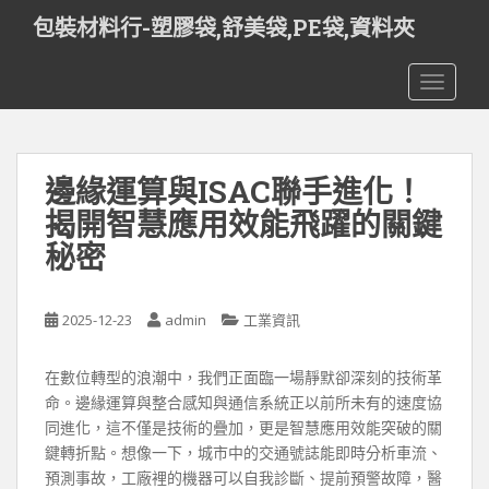
S
包裝材料行-塑膠袋,舒美袋,PE袋,資料夾
k
i
TOGGLE
p
t
o
m
邊緣運算與ISAC聯手進化！
a
i
揭開智慧應用效能飛躍的關鍵
n
秘密
c
o
n
2025-12-23
admin
工業資訊
t
e
在數位轉型的浪潮中，我們正面臨一場靜默卻深刻的技術革
n
命。邊緣運算與整合感知與通信系統正以前所未有的速度協
t
同進化，這不僅是技術的疊加，更是智慧應用效能突破的關
鍵轉折點。想像一下，城市中的交通號誌能即時分析車流、
預測事故，工廠裡的機器可以自我診斷、提前預警故障，醫