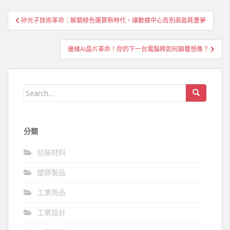
文
矽光子技術革命：解鎖綠色運算新時代，讓數據中心告別高能耗噩夢
章
導
邊緣AI晶片革命！你的下一台電腦將如何顛覆想像？
覽
Search
for:
分類
包裝材料
塑膠製品
工業用品
工業設計