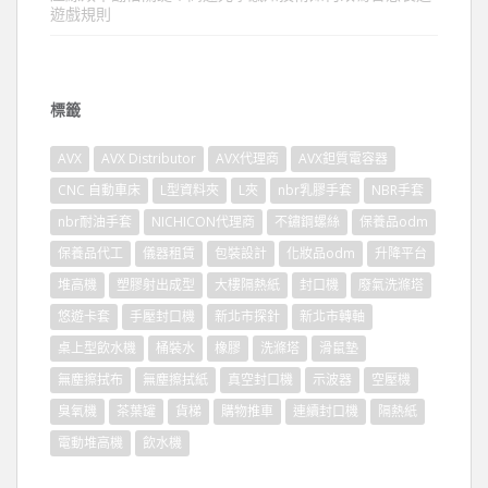
遊戲規則
標籤
AVX
AVX Distributor
AVX代理商
AVX鉭質電容器
CNC 自動車床
L型資料夾
L夾
nbr乳膠手套
NBR手套
nbr耐油手套
NICHICON代理商
不鏽鋼螺絲
保養品odm
保養品代工
儀器租賃
包裝設計
化妝品odm
升降平台
堆高機
塑膠射出成型
大樓隔熱紙
封口機
廢氣洗滌塔
悠遊卡套
手壓封口機
新北市探針
新北市轉軸
桌上型飲水機
桶裝水
橡膠
洗滌塔
滑鼠墊
無塵擦拭布
無塵擦拭紙
真空封口機
示波器
空壓機
臭氧機
茶葉罐
貨梯
購物推車
連續封口機
隔熱紙
電動堆高機
飲水機