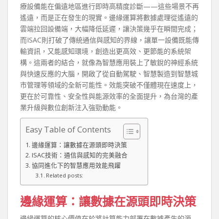
療設備能在偏遠地區進行即時高精度診斷——這些場景不再
遙遠，而是正在發生的現實。邊緣運算將數據處理從遙遠的
雲端拉回設備端，大幅降低延遲，讓決策幾乎在瞬間完成；
而ISAC則打破了傳統通信與感知的界線，讓單一設備既能傳
輸資訊，又能感知環境，創造出更高效、更節能的系統架
構。這兩者的結合，就像為智慧應用裝上了敏銳的神經系統
與快速反應的大腦，開啟了從自動駕駛、智慧製造到智慧城
市管理等領域的全新可能性。效能突破不僅體現在速度上，
更在於可靠性、安全性與能源效率的全面提升，為台灣的產
業升級與數位創新注入強勁動能。
Easy Table of Contents
邊緣運算：讓數據在源頭即時決策
ISAC技術：通信與感知的完美融合
協同進化下的智慧應用效能飛躍
Related posts:
邊緣運算：讓數據在源頭即時決策
邊緣運算的核心價值在於將計算能力部署在數據產生的源