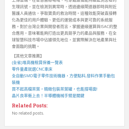
生理訊號，並在檢測到異常時，透過邊緣閘道器即時與附近
醫護人員通信，爭取寶貴的救治時間。這種效能突破直接轉
化為更佳的用戶體驗、更低的運營成本與更可靠的系統服
務。對於台灣企業與開發者而言，掌握邊緣運算與ISAC的整
合應用，意味著能夠打造出更具競爭力的產品與服務，在全
球智慧科技市場中佔據領先地位，並實際解決在地產業與社
會面臨的挑戰。
【其他文章推薦】
(全省)
堆高機
租賃保養一覽表
零件量產就選
CNC車床
全自動
SMD電子零件技術機器
，方便點料,發料作業手動包
裝機
買不起高檔茶葉，精緻包裝
茶葉罐
，也能撐場面!
晶片良率衝上去！
半導體機械手臂
是關鍵
Related Posts:
No related posts.