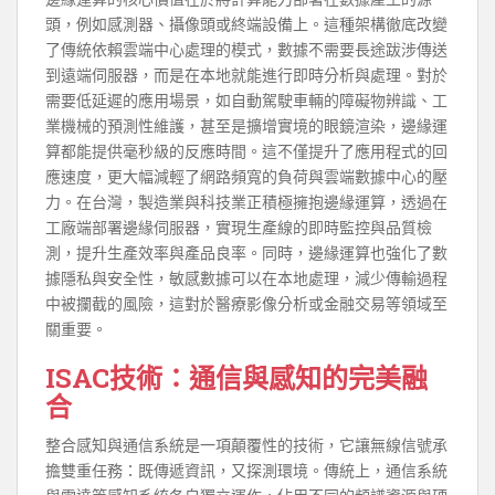
頭，例如感測器、攝像頭或終端設備上。這種架構徹底改變
了傳統依賴雲端中心處理的模式，數據不需要長途跋涉傳送
到遠端伺服器，而是在本地就能進行即時分析與處理。對於
需要低延遲的應用場景，如自動駕駛車輛的障礙物辨識、工
業機械的預測性維護，甚至是擴增實境的眼鏡渲染，邊緣運
算都能提供毫秒級的反應時間。這不僅提升了應用程式的回
應速度，更大幅減輕了網路頻寬的負荷與雲端數據中心的壓
力。在台灣，製造業與科技業正積極擁抱邊緣運算，透過在
工廠端部署邊緣伺服器，實現生產線的即時監控與品質檢
測，提升生產效率與產品良率。同時，邊緣運算也強化了數
據隱私與安全性，敏感數據可以在本地處理，減少傳輸過程
中被攔截的風險，這對於醫療影像分析或金融交易等領域至
關重要。
ISAC技術：通信與感知的完美融
合
整合感知與通信系統是一項顛覆性的技術，它讓無線信號承
擔雙重任務：既傳遞資訊，又探測環境。傳統上，通信系統