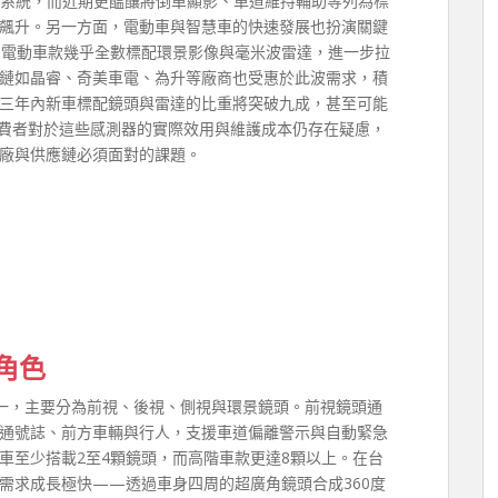
輔助系統，而近期更醞釀將倒車顯影、車道維持輔助等列為標
飆升。另一方面，電動車與智慧車的快速發展也扮演關鍵
電動車款幾乎全數標配環景影像與毫米波雷達，進一步拉
鏈如晶睿、奇美車電、為升等廠商也受惠於此波需求，積
三年內新車標配鏡頭與雷達的比重將突破九成，甚至可能
消費者對於這些感測器的實際效用與維護成本仍存在疑慮，
廠與供應鏈必須面對的課題。
角色
之一，主要分為前視、後視、側視與環景鏡頭。前視鏡頭通
通號誌、前方車輛與行人，支援車道偏離警示與自動緊急
車至少搭載2至4顆鏡頭，而高階車款更達8顆以上。在台
需求成長極快——透過車身四周的超廣角鏡頭合成360度