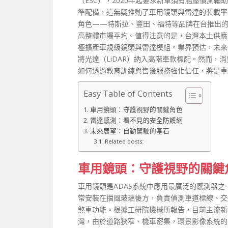
（ESC），2020年起要求新車須有胎壓偵測
準配備，這無疑推動了車用鏡頭與雷達的裝載率
角色——特斯拉、豐田、福特等品牌在台推出的
高整體市場平均。值得注意的是，台灣本土供應
極擴產車規級鏡頭與雷達模組。業界預估，未來
將光達（LiDAR）納入高階車款標配。然而，
如何透過教育訓練與售後服務強化信任，將是車
Easy Table of Contents
車用鏡頭：守護視野的關鍵角色
雷達感測：看不見的安全防護網
未來展望：自動駕駛的基石
Related posts:
車用鏡頭：守護視野的關鍵
車用鏡頭是ADAS系統中應用最廣泛的感測器
常安裝在擋風玻璃後方，負責偵測車道標線、交
煞車功能。根據工研院機械所報告，目前主流新
灣，由於道路狹窄、機車密集，環景影像系統的