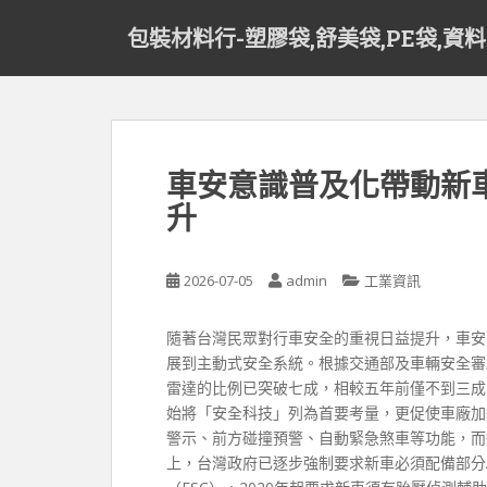
S
包裝材料行-塑膠袋,舒美袋,PE袋,資
k
i
p
t
o
m
車安意識普及化帶動新
a
升
i
n
c
2026-07-05
admin
工業資訊
o
n
t
隨著台灣民眾對行車安全的重視日益提升，車安
e
展到主動式安全系統。根據交通部及車輛安全審
n
雷達的比例已突破七成，相較五年前僅不到三成
t
始將「安全科技」列為首要考量，更促使車廠加
警示、前方碰撞預警、自動緊急煞車等功能，而
上，台灣政府已逐步強制要求新車必須配備部分A