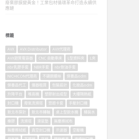
廢棄膠膜變黃金！工業包材循環革命打造永續供
應鏈
標籤
AVX
AVX Distributor
AVX代理商
AVX鉭質電容器
CNC 自動車床
L型資料夾
L夾
nbr乳膠手套
NBR手套
nbr耐油手套
NICHICON代理商
不鏽鋼螺絲
保養品odm
保養品代工
儀器租賃
包裝設計
化妝品odm
升降平台
堆高機
塑膠射出成型
大樓隔熱紙
封口機
廢氣洗滌塔
悠遊卡套
手壓封口機
新北市探針
新北市轉軸
桌上型飲水機
桶裝水
橡膠
洗滌塔
滑鼠墊
無塵擦拭布
無塵擦拭紙
真空封口機
示波器
空壓機