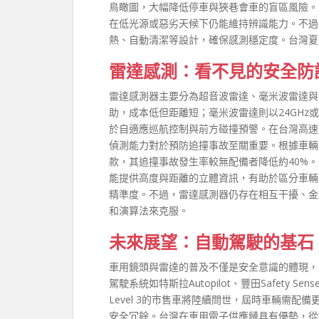
鳥瞰圖，大幅降低停車與狹巷會車的盲區風險。
在低光源或惡劣天候下仍能維持辨識能力。不過
熱、自動清潔等設計，確保感測穩定度。台灣夏
雷達感測：看不見的安全防
雷達感測器主要分為超音波雷達、毫米波雷達與光
助，成本低但距離短；毫米波雷達則以24GHz或
於自適應巡航控制與前方碰撞預警。在台灣高速
偵測能力對於預防追撞事故至關重要。根據車輛
款，其追撞事故發生率較無配備者降低約40%
能提供高度與距離的立體資訊，有助於區分車輛
精準度。不過，雷達感測器仍存在相互干擾、金
和演算法來克服。
未來展望：自動駕駛的基石
車用鏡頭與雷達的普及不僅是安全意識的體現，更
駕駛系統如特斯拉Autopilot、豐田Safety
Level 3的市售車將陸續問世，屆時車輛需
安全冗餘。台灣在車用電子供應鏈具有優勢，從