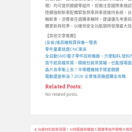
積）均可提供關鍵零組件，但需注意國際車規認證（
陸續強制新車配備緊急煞車與車道維持系統，台
輛新車。消費者在選購車輛時，建議優先考慮搭
體更新與校準，以確保安全功能隨時發揮最大效
【其他文章推薦】
(全省)
堆高機
租賃保養一覽表
零件量產就選
CNC車床
全自動
SMD電子零件技術機器
，方便點料,發料
買不起高檔茶葉，精緻包裝
茶葉罐
，也能撐場面
晶片良率衝上去！
半導體機械手臂
是關鍵
電動還是柴油？2026 企業
堆高機
選購全攻略
Related Posts:
No related posts.
文
台廠材料創新突圍！AI伺服器與機器人關鍵零組件戰略大揭