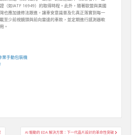
如IATF 16949）的取得時程。此外，隨著歐盟與美國
灣也應加速修法跟進，讓車安意識普及化真正落實到每一
載至少前視鏡頭與前向雷達的車款，並定期進行感測器軟
用。
作業手動包裝機
!
密
AI 驅動的 EDA 解決方案：下一代晶片設計的革命性突破