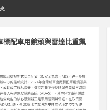
料夾
車標配車用鏡頭與雷達比重飆
意識已從被動式安全配備（如安全氣囊、ABS）進一步擴
驗中心的最新統計，2024年台灣新車出廠標配車用鏡頭與
，成長幅度極為顯著。這股趨勢不僅反映消費者購車時開
速導入先進駕駛輔助系統（ADAS），其中包含車道偏離
這些功能的核心感測器正是車用鏡頭與雷達。在政策面
DAS功能，例如2018年起強制安裝電子穩定控制系統