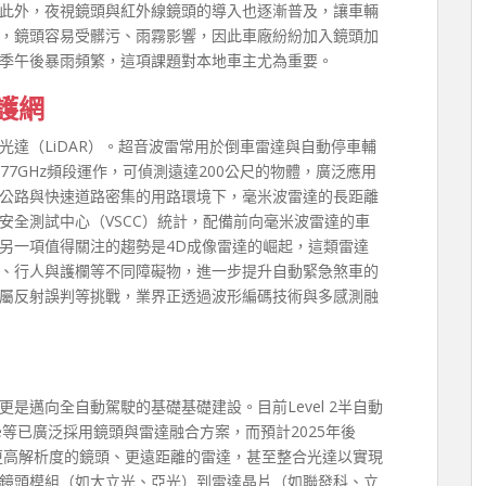
此外，夜視鏡頭與紅外線鏡頭的導入也逐漸普及，讓車輛
，鏡頭容易受髒污、雨霧影響，因此車廠紛紛加入鏡頭加
季午後暴雨頻繁，這項課題對本地車主尤為重要。
護網
達（LiDAR）。超音波雷常用於倒車雷達與自動停車輔
77GHz頻段運作，可偵測遠達200公尺的物體，廣泛應用
公路與快速道路密集的用路環境下，毫米波雷達的長距離
安全測試中心（VSCC）統計，配備前向毫米波雷達的車
。另一項值得關注的趨勢是4D成像雷達的崛起，這類雷達
、行人與護欄等不同障礙物，進一步提升自動緊急煞車的
屬反射誤判等挑戰，業界正透過波形編碼技術與多感測融
是邁向全自動駕駛的基礎基礎建設。目前Level 2半自動
 Sense等已廣泛採用鏡頭與雷達融合方案，而預計2025年後
配備更高解析度的鏡頭、更遠距離的雷達，甚至整合光達以實現
鏡頭模組（如大立光、亞光）到雷達晶片（如聯發科、立