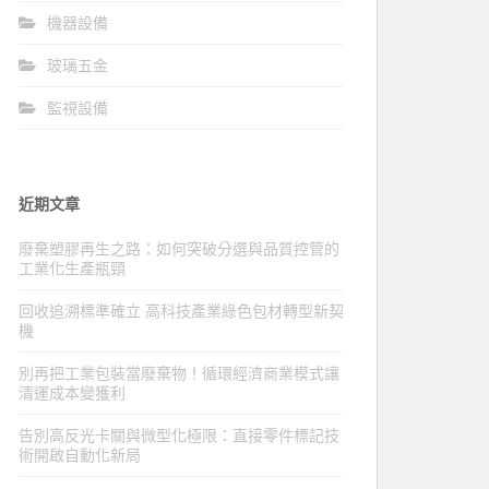
機器設備
玻璃五金
監視設備
近期文章
廢棄塑膠再生之路：如何突破分選與品質控管的
工業化生產瓶頸
回收追溯標準確立 高科技產業綠色包材轉型新契
機
別再把工業包裝當廢棄物！循環經濟商業模式讓
清運成本變獲利
告別高反光卡關與微型化極限：直接零件標記技
術開啟自動化新局