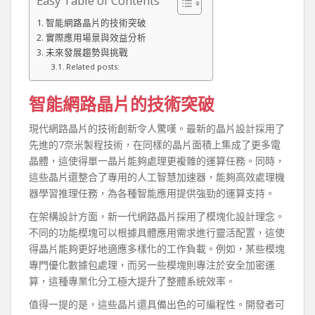
Easy Table of Contents
智能網路晶片的技術突破
實際應用場景與效益分析
未來發展趨勢與挑戰
Related posts:
智能網路晶片的技術突破
現代網路晶片的技術創新令人驚嘆。最新的晶片設計採用了
先進的7奈米製程技術，在同樣的晶片面積上集成了更多電
晶體，這使得單一晶片能夠處理更複雜的運算任務。同時，
這些晶片還整合了專用的人工智慧加速器，能夠高效處理機
器學習推理任務，為各種智能應用提供強勁的運算支持。
在架構設計方面，新一代網路晶片採用了模塊化設計理念。
不同的功能模塊可以根據具體應用需求進行靈活配置，這使
得晶片能夠更好地適應多樣化的工作負載。例如，某些模塊
專門優化數據包處理，而另一些模塊則專注於安全加密運
算，這種專業化分工極大提升了整體系統效率。
值得一提的是，這些晶片還具備出色的可編程性。開發者可