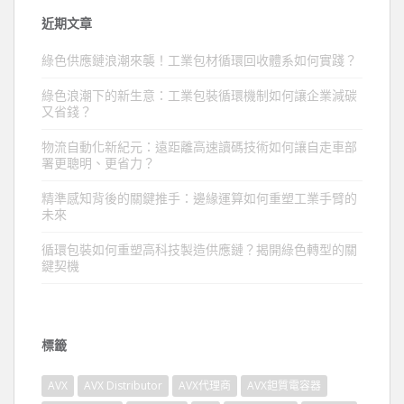
近期文章
綠色供應鏈浪潮來襲！工業包材循環回收體系如何實踐？
綠色浪潮下的新生意：工業包裝循環機制如何讓企業減碳
又省錢？
物流自動化新紀元：遠距離高速讀碼技術如何讓自走車部
署更聰明、更省力？
精準感知背後的關鍵推手：邊緣運算如何重塑工業手臂的
未來
循環包裝如何重塑高科技製造供應鏈？揭開綠色轉型的關
鍵契機
標籤
AVX
AVX Distributor
AVX代理商
AVX鉭質電容器