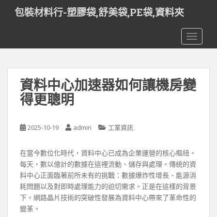
S
包裝材料行-塑膠袋,舒美袋,PE袋,資料夾
k
i
TOGGLE
p
t
o
m
資料中心加速器如何讓機房變
a
i
得更聰明
n
c
o
2025-10-19
admin
工業資訊
n
t
在當今數位化時代，資料中心已成為企業運營的核心樞紐。
e
每天，數以億計的數據在這裡流動、儲存與處理。傳統的資
n
料中心正面臨著前所未有的挑戰：數據爆炸性增長、能源消
t
耗問題以及對即時處理能力的迫切需求。正是在這樣的背景
下，網路晶片技術的突破性發展為資料中心帶來了革命性的
變革。