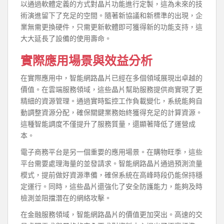
以通過軟體定義的方式對晶片功能進行定製，這為未來的技
術演進留下了充足的空間。隨著新協議和新標準的出現，企
業無需更換硬件，只需更新軟體即可獲得新的功能支持，這
大大延長了設備的使用壽命。
實際應用場景與效益分析
在實際應用中，智能網路晶片已經在多個領域展現出卓越的
價值。在雲端服務領域，這些晶片幫助服務提供商實現了更
精細的資源管理。通過實時監控工作負載變化，系統能夠自
動調整資源分配，確保關鍵業務始終獲得充足的計算資源。
這種智能調度不僅提升了服務質量，還顯著降低了運營成
本。
電子商務平台是另一個重要的應用場景。在購物旺季，這些
平台需要處理海量的並發請求。智能網路晶片通過預測流量
模式，提前做好資源準備，確保系統在高峰時段仍能保持穩
定運行。同時，這些晶片還強化了安全防護能力，能夠及時
檢測並阻擋潛在的網絡攻擊。
在金融服務領域，智能網路晶片的價值更加突出。高速的交