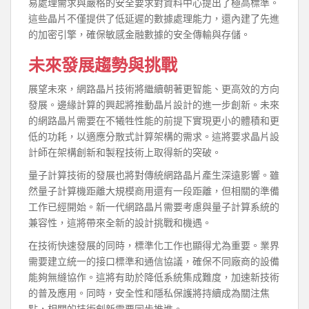
易處理需求與嚴格的安全要求對資料中心提出了極高標準。
這些晶片不僅提供了低延遲的數據處理能力，還內建了先進
的加密引擎，確保敏感金融數據的安全傳輸與存儲。
未來發展趨勢與挑戰
展望未來，網路晶片技術將繼續朝著更智能、更高效的方向
發展。邊緣計算的興起將推動晶片設計的進一步創新。未來
的網路晶片需要在不犧牲性能的前提下實現更小的體積和更
低的功耗，以適應分散式計算架構的需求。這將要求晶片設
計師在架構創新和製程技術上取得新的突破。
量子計算技術的發展也將對傳統網路晶片產生深遠影響。雖
然量子計算機距離大規模商用還有一段距離，但相關的準備
工作已經開始。新一代網路晶片需要考慮與量子計算系統的
兼容性，這將帶來全新的設計挑戰和機遇。
在技術快速發展的同時，標準化工作也顯得尤為重要。業界
需要建立統一的接口標準和通信協議，確保不同廠商的設備
能夠無縫協作。這將有助於降低系統集成難度，加速新技術
的普及應用。同時，安全性和隱私保護將持續成為關注焦
點，相關的技術創新需要同步推進。