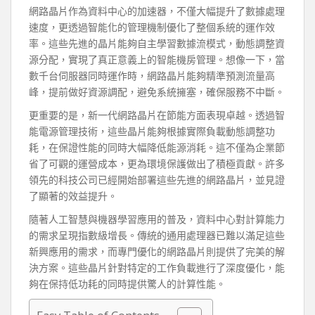
網路晶片作為資料中心的加速器，不僅大幅提升了數據處理
速度，更透過智能化的管理機制優化了整個系統的運作效
率。這些先進的晶片能夠自主學習數據流模式，動態調整資
源分配，實現了真正意義上的智能機房管理。想像一下，當
數千台伺服器同時運作時，網路晶片能夠精準預測流量高
峰，提前做好資源調配，避免系統擁塞，確保服務不中斷。
更重要的是，新一代網路晶片在節能方面表現卓越。透過智
能電源管理技術，這些晶片能夠根據實際負載動態調整功
耗，在保證性能的同時大幅降低能源消耗。這不僅為企業節
省了可觀的運營成本，更為環境保護做出了積極貢獻。許多
領先的科技公司已經開始部署這些先進的網路晶片，並見證
了顯著的效益提升。
隨著人工智慧與機器學習應用的普及，資料中心對計算能力
的需求呈現指數級增長。傳統的通用處理器已難以滿足這些
新興應用的需求，而專門優化的網路晶片則提供了完美的解
決方案。這些晶片針對特定的工作負載進行了深度優化，能
夠在保持低功耗的同時提供驚人的計算性能。