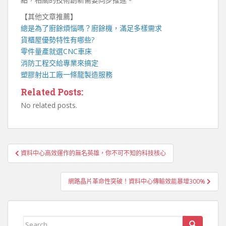
【其他文章推薦】
總是為了廚餘煩惱嗎？
廚餘機
，滿足多樣需求
貨櫃屋
優勢特性有哪些?
零件量產就選
CNC車床
消防工程
交給專業來搞定
塑膠射出工廠
一條龍製造服務
Related Posts:
No related posts.
文
資料中心高效運作的無名英雄，你不可不知的科技核心
章
導
網路晶片革命性突破！資料中心傳輸效能暴增300%
覽
Search