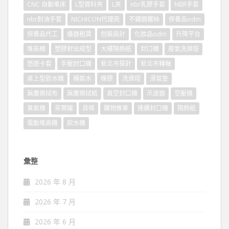
CNC 自動車床
L型資料夾
L夾
nbr乳膠手套
NBR手套
nbr耐油手套
NICHICON代理商
不鏽鋼螺絲
保養品odm
保養品代工
儀器租賃
包裝設計
化妝品odm
升降平台
堆高機
塑膠射出成型
大樓隔熱紙
封口機
廢氣洗滌塔
悠遊卡套
手壓封口機
新北市探針
新北市轉軸
桌上型飲水機
桶裝水
橡膠
洗滌塔
滑鼠墊
無塵擦拭布
無塵擦拭紙
真空封口機
示波器
空壓機
臭氧機
茶葉罐
貨梯
購物推車
連續封口機
隔熱紙
電動堆高機
飲水機
彙整
2026 年 8 月
2026 年 7 月
2026 年 6 月