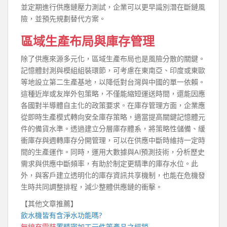
並定期進行供應鏈壓力測試，企業可以更早識別潛在斷鏈風
險，並預先規劃替代方案。
區域生產布局與庫存管理
除了供應來源多元化，區域生產布局也是風險分散的關鍵。
記憶體封測與模組組裝環節，可考慮在東南亞、印度或東歐
等地設立第二生產基地，以降低對台灣與中國的單一依賴。
這種近岸或友岸外包策略，不僅能縮短運送時間，還能因應
各國對半導體自主化的政策要求。在庫存管理方面，企業應
從即時生產模式轉向安全庫存策略，適當提高關鍵記憶體元
件的備貨水準。透過建立分層庫存體系，將策略性儲備、緩
衝庫存與週轉庫存分開管理，可以在供應中斷時維持一定時
間的生產運作。同時，運用大數據與AI預測技術，分析歷史
需求與供應中斷頻率，有助於制定更精準的庫存水位。此
外，與客戶建立透明化的庫存資訊共享機制，也能在危機發
生時共同調整排程，減少整體供應鏈的衝擊。
【其他文章推薦】
飲水機
皆有含淨水功能嗎?
無線充電裝
置
精密加工元件等產品之經銷