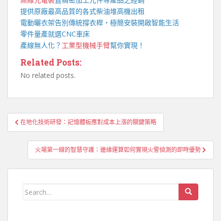
提供原廠最高品質的各式柴油
堆高機
出租
電動曬衣架
告別傳統撐衣桿，極簡安裝開啟智能生活
零件量產就選
CNC車床
產線無人化？
工業型機械手臂
幫你實現！
Related Posts:
No related posts.
文
在地化技術研發：記憶體板應對成本上漲的關鍵策略
章
導
火場第一線的智慧守護：邊緣運算如何實現火警偵測的即時優勢
覽
Search
for: