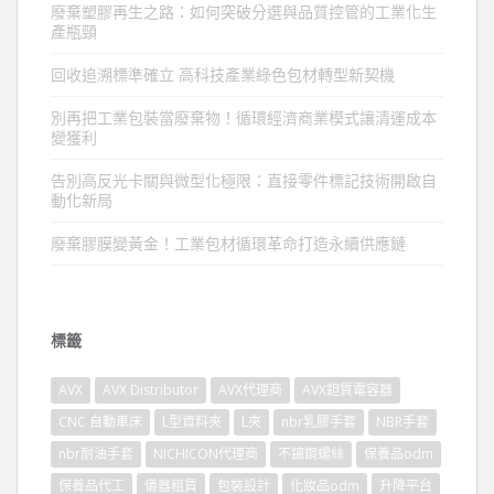
廢棄塑膠再生之路：如何突破分選與品質控管的工業化生
產瓶頸
回收追溯標準確立 高科技產業綠色包材轉型新契機
別再把工業包裝當廢棄物！循環經濟商業模式讓清運成本
變獲利
告別高反光卡關與微型化極限：直接零件標記技術開啟自
動化新局
廢棄膠膜變黃金！工業包材循環革命打造永續供應鏈
標籤
AVX
AVX Distributor
AVX代理商
AVX鉭質電容器
CNC 自動車床
L型資料夾
L夾
nbr乳膠手套
NBR手套
nbr耐油手套
NICHICON代理商
不鏽鋼螺絲
保養品odm
保養品代工
儀器租賃
包裝設計
化妝品odm
升降平台