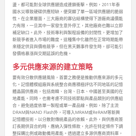
盪，都可能對全球供應鏈造成連鎖衝擊。例如，2011年泰
國水災導致硬碟供應短缺，便突顯了單一區域供應鏈的脆弱
性。在企業層面，三大廠商的寡佔結構使得下游廠商議價能
力有限，一旦其中一家發生意外停工，其他廠商也難以立即
補足缺口。此外，技術專利與製程設備的封閉性，更增加了
新競爭者進入市場的難度。這種集中化雖然在正常時期能帶
來穩定供貨與價格競爭，但在黑天鵝事件發生時，卻可能引
發價格暴漲與交期延誤的危機。
多元供應來源的建立策略
要有效分散供應鏈風險，首要之務便是推動供應來源的多元
化。記憶體模組廠與系統整合商應積極評估不同地區的記憶
體晶圓供應商，包括南韓、台灣、日本、中國甚至美國的在
地產能。同時，也需考慮不同技術節點與產品類別的供應組
合，避免過度依單一製程或單一產品線。例如，除了主流
DRAM與NAND Flash外，可導入MRAM或ReRAM等新興
記憶體技術，以分散對傳統產品的依賴。此外，與供應商簽
訂長期供貨合約時，應納入彈性條款，允許在特定條件下調
整採購比例或啟動備用產能。透過建立多源供應商資料庫，