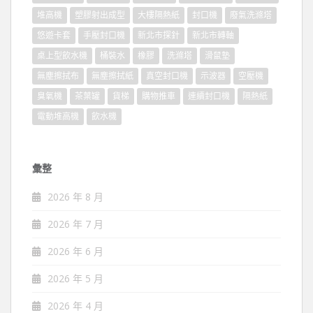
堆高機
塑膠射出成型
大樓隔熱紙
封口機
廢氣洗滌塔
悠遊卡套
手壓封口機
新北市探針
新北市轉軸
桌上型飲水機
桶裝水
橡膠
洗滌塔
滑鼠墊
無塵擦拭布
無塵擦拭紙
真空封口機
示波器
空壓機
臭氧機
茶葉罐
貨梯
購物推車
連續封口機
隔熱紙
電動堆高機
飲水機
彙整
2026 年 8 月
2026 年 7 月
2026 年 6 月
2026 年 5 月
2026 年 4 月