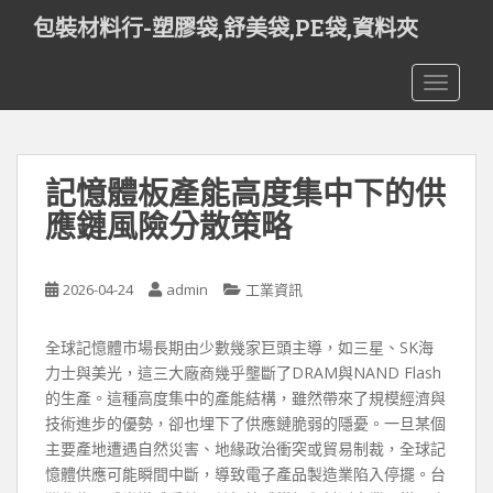
S
包裝材料行-塑膠袋,舒美袋,PE袋,資料夾
k
i
TOGGLE
p
t
o
m
記憶體板產能高度集中下的供
a
i
應鏈風險分散策略
n
c
o
2026-04-24
admin
工業資訊
n
t
全球記憶體市場長期由少數幾家巨頭主導，如三星、SK海
e
力士與美光，這三大廠商幾乎壟斷了DRAM與NAND Flash
n
的生產。這種高度集中的產能結構，雖然帶來了規模經濟與
t
技術進步的優勢，卻也埋下了供應鏈脆弱的隱憂。一旦某個
主要產地遭遇自然災害、地緣政治衝突或貿易制裁，全球記
憶體供應可能瞬間中斷，導致電子產品製造業陷入停擺。台