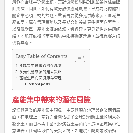
灣作為全球半導體重鎮，其記憶體模組與封測產業同樣面臨
此風險。因此，如何有效分散供應鏈風險，已成為記憶體相
關企業必須正視的課題。業者需要從多元供應來源、區域生
產布局、庫存管理策略以及長期合約設計等多個面向著手，
以降低對單一產能來源的依賴。透過建立更具韌性的供應網
絡，才能在動盪的市場環境中維持穩定營運，並確保客戶的
供貨無虞。
Easy Table of Contents
產能集中帶來的潛在風險
多元供應來源的建立策略
區域生產布局與庫存管理
Related posts:
產能集中帶來的潛在風險
記憶體產業的產能集中現象，主要體現在地理與企業兩個層
面。在地理上，南韓與台灣佔據了全球記憶體生產的絕大多
數比重，而日本與中國也扮演著重要角色。這種區域集中化
意味著，任何區域性的天災人禍，如地震、颱風或政治動