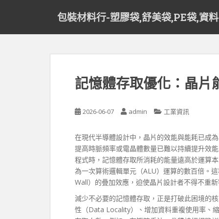
S
包裝材料行-塑膠袋,舒美袋,PE袋,資
k
i
p
t
o
m
記憶體存取優化：晶片
a
i
n
2026-06-07
admin
工業資訊
c
o
在現代半導體設計中，晶片的效能與能耗已成為
n
提高時脈頻率或電晶體數量已難以持續提升效能
t
程式時，記憶體存取所消耗的能量遠高於運算本
e
為一次算術邏輯單元（ALU）運算的數百倍。這種「
n
Wall）的疊加效應，迫使晶片設計者不得不重
t
減少不必要的記憶體存取，正是打破此困境的核
性（Data Locality）、增加資料重複使