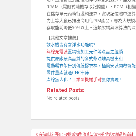
RRAM（電阻式隨機存取記憶體）、PCM（
在儲存單元內執行邏輯運算，實現記憶體中運算（Proc
力士等大廠已推出商用化PIM產品，專為大規
存取能耗降低50%以上。這類架構與演算法的
【其他文章推薦】
飲水機
皆有含淨水功能嗎?
無線充電裝
置
精密加工元件等產品之經銷
提供原廠最高品質的各式柴油
堆高機
出租
電動曬衣架
告別傳統撐衣桿，極簡安裝開啟智能
零件量產就選
CNC車床
產線無人化？
工業型機械手臂
幫你實現！
Related Posts:
No related posts.
文
突破能效極限：硬體感知型演算法如何重塑低功耗晶片設計