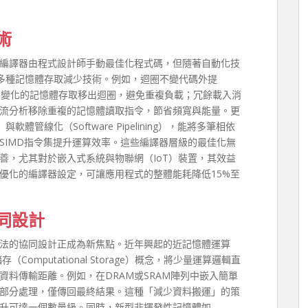
術
編譯器由程式設計師手動最佳化程式碼，但隨著自動化技
建多種記憶體存取減少技術。例如，迴圈不變代碼外提
n）可將不隨迴圈變化的記憶體存取移出迴圈，避免重複負載；冗餘載入消
n）則透過資料流分析移除重複的記憶體讀取指令，節省頻寬與能量。更
）與軟體管線化（Software Pipelining），能將多筆相依
SIMD指令集提升運算效率。這些編譯器層級的最佳化無
善，尤其對於嵌入式系統與物聯網（IoT）裝置，其效益
優化的編譯器設定，可讓應用程式的整體能耗降低15%至
同設計
法的協同設計正成為新焦點。近年興起的近記憶體運算
儲存（Computational Storage）概念，將少量運算邏輯直
料傳輸距離。例如，在DRAM或SRAM陣列中嵌入簡單
部分處理，僅傳回最終結果。這種「減少資料搬運」的策
升可達一個數量級。同時，新型非揮發性記憶體如