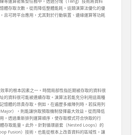
等運算密集型任務中，透過分塊（Tiling）技術將資料
憶體存取次數，從而降低整體能耗。這類演算法優化的優
，且可跨平台應用，尤其對於行動裝置、邊緣運算等功耗
憶體存取效率的根本因素之一。時間局部性指近期被存取的資料很
址的資料很可能被連續存取。演算法若能充分利用這兩種
記憶體的昂貴存取。例如，在遍歷多維陣列時，若採用列
mn-Major），則能讓快取預取機制發揮最大效益，從而降低
用，透過重新排列運算順序，使存取模式符合快取的行
記憶體存取能量。此外，針對循環嵌套（Nested Loops）的
（Loop Fusion）技術，也能從根本上改善資料的區域性，讓