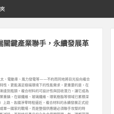
料夾
端關鍵產業聯手，永續發展革
航太、電動車、風力發電等——不約而同地將目光投向複合
特性，更能滿足極端環境下的性能需求，更重要的是，在
漸達到瓶頸。複合材料的可設計性與回收潛力，讓它成為
業重鎮，在碳纖維、玻璃纖維、環氧樹脂等領域已累積深
M）上路、各國淨零時程逼近，複合材料的永續發展正式迎
或單一國家的戰場，而是整個供應鏈必須聯手攻堅的時