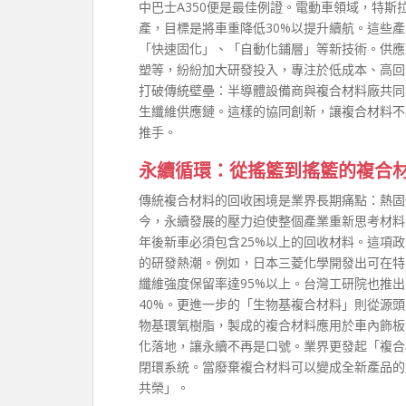
中巴士A350便是最佳例證。電動車領域，特
產，目標是將車重降低30%以提升續航。這些
「快速固化」、「自動化鋪層」等新技術。供應商如
塑等，紛紛加大研發投入，專注於低成本、高回
打破傳統壁壘：半導體設備商與複合材料廠共同
生纖維供應鏈。這樣的協同創新，讓複合材料不
推手。
永續循環：從搖籃到搖籃的複合
傳統複合材料的回收困境是業界長期痛點：熱固
今，永續發展的壓力迫使整個產業重新思考材料
年後新車必須包含25%以上的回收材料。這項
的研發熱潮。例如，日本三菱化學開發出可在特
纖維強度保留率達95%以上。台灣工研院也推
40%。更進一步的「生物基複合材料」則從源
物基環氧樹脂，製成的複合材料應用於車內飾板
化落地，讓永續不再是口號。業界更發起「複合
閉環系統。當廢棄複合材料可以變成全新產品的
共榮」。