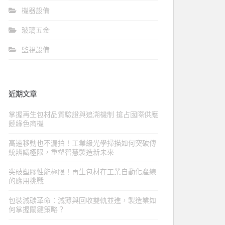
機器設備
玻璃五金
監視設備
近期文章
掌握再生包材品質驗證與追溯機制 搶占國際供應
鏈綠色商機
高速移動也不漏拍！工業級光學掃描如何突破傳
統辨識極限，重塑智慧製造新未來
突破塑膠性能極限！再生包材在工業自動化產線
的應用挑戰
包裝減碳革命：減薄與回收雙軌並進，製造業如
何掌握關鍵策略？