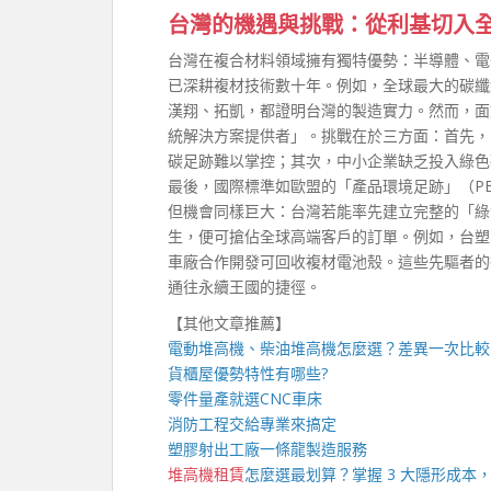
台灣的機遇與挑戰：從利基切入
台灣在複合材料領域擁有獨特優勢：半導體、電
已深耕複材技術數十年。例如，全球最大的碳纖
漢翔、拓凱，都證明台灣的製造實力。然而，面
統解決方案提供者」。挑戰在於三方面：首先，
碳足跡難以掌控；其次，中小企業缺乏投入綠色
最後，國際標準如歐盟的「產品環境足跡」（P
但機會同樣巨大：台灣若能率先建立完整的「綠
生，便可搶佔全球高端客戶的訂單。例如，台塑
車廠合作開發可回收複材電池殼。這些先驅者的
通往永續王國的捷徑。
【其他文章推薦】
電動
堆高機
、柴油堆高機怎麼選？差異一次比較
貨櫃屋
優勢特性有哪些?
零件量產就選
CNC車床
消防工程
交給專業來搞定
塑膠射出工廠
一條龍製造服務
堆高機租賃
怎麼選最划算？掌握 3 大隱形成本