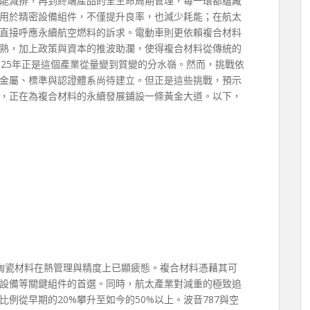
能減排，再到終端產品的全生命周期管理，每一環都蘊藏
用於精密設備組件，不僅提升良率，也減少耗能；在航太
，直接呼應永續航空燃料的訴求。電動車則更依賴複合材料
熟，加上政策與資本的推波助瀾，使得複合材料從傳統的
025年正是這個產業從量變到質變的分水嶺。然而，挑戰依
金屬、標準與認證體系尚待建立。但正是這些挑戰，預示
，正在為複合材料的永續發展鋪設一條黃金大道。以下，
陶瓷材料在熱管理與精度上已顯疲態。複合材料憑藉其可
設備等關鍵組件的首選。同時，航太產業對減重的極致追
例從早期的20%攀升至如今的50%以上。波音787與空