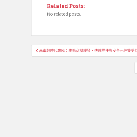
Related Posts:
No related posts.
文
高車齡時代來臨：維修商機爆發，傳統零件與安全元件雙受
章
導
覽