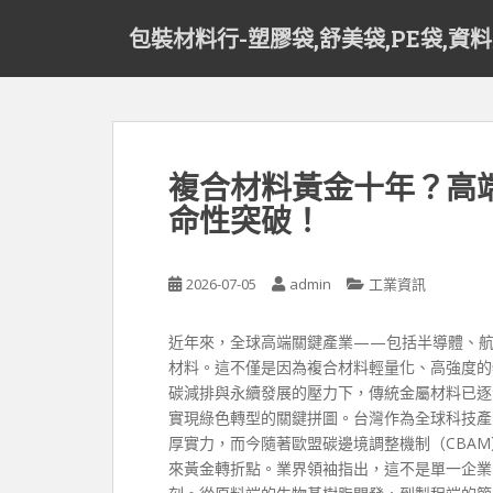
S
包裝材料行-塑膠袋,舒美袋,PE袋,資
k
i
p
t
o
m
複合材料黃金十年？高
a
命性突破！
i
n
c
2026-07-05
admin
工業資訊
o
n
t
近年來，全球高端關鍵產業——包括半導體、
e
材料。這不僅是因為複合材料輕量化、高強度的
n
碳減排與永續發展的壓力下，傳統金屬材料已逐
t
實現綠色轉型的關鍵拼圖。台灣作為全球科技產
厚實力，而今隨著歐盟碳邊境調整機制（CBA
來黃金轉折點。業界領袖指出，這不是單一企業