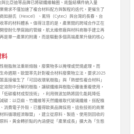
斯拉與比亞迪等品牌已將碳纖維輪圈、底盤結構件納入量
產業需求不僅加速了複合材料配方與製程的迭代，更催生了
赫氏（Hexcel）、氰特（Cytec）與台灣的長春、台
收率的材料體系。值得注意的是，產業間的跨域合作正在
開發耐化學腐蝕的管線，航太維修廠與材料商聯手建立再
再是單一產業的附庸，而是驅動多個高端產業升級的核心
材料
性樹脂無法重新熔融，廢棄物多以掩埋或焚燒處理。而
生命週期。歐盟率先針對複合材料廢棄物立法，要求2025
政策直接催生了「可回收環氧樹脂」與「熱塑性複合材料」
定溶劑中分解的樹脂，讓碳纖維與樹脂分離後重複使用，
出「低碳複材成型技術」，利用微波加熱將固化能耗降低
頭減碳：以亞麻、竹纖維等天然纖維取代玻璃纖維，搭配植
、消費電子外殼，已獲得歐美品牌採用。這些技術的商業
材料循環經濟聯盟」，建立從原料、製造、使用到回收的
原料，黃金轉折點的內涵便從「產業成長」擴大為「生態