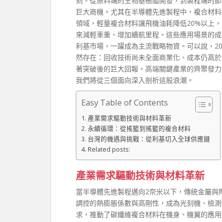
刻。從原料端的生物基樹脂開發，到製程端的節
巨大商機。尤其在半導體先進製程中，複合材料
領域，輕量複合材料讓飛機油耗降低20%以上
來減輕車重、增加續航里程。這些應用場景的成
利基市場，一躍成為主流戰略物資。可以說，2
然存在：回收技術尚未全面商業化、成本仍高於
著突破後的巨大回報。高端關鍵產業的齊聚發力
我們將從三個面向深入剖析這股浪潮。
Easy Table of Contents
產業需求驅動技術與材料革新
永續循環：從搖籃到搖籃的複合材料
台灣的機遇與挑戰：從利基切入全球供應鏈
Related posts:
產業需求驅動技術與材料革新
當半導體先進製程邁向2奈米以下，傳統金屬與
調控的熱膨脹係數與高剛性，成為光刻機、檢測
求，推動了碳纖維複合材料在機身、機翼的應用比