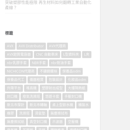
突破塑膠性能極限 再生材料如何翻轉工業自動化
產線？
標籤
AVX
AVX Distributor
AVX代理商
AVX鉭質電容器
CNC 自動車床
L型資料夾
L夾
nbr乳膠手套
NBR手套
nbr耐油手套
NICHICON代理商
不鏽鋼螺絲
保養品odm
保養品代工
儀器租賃
包裝設計
化妝品odm
升降平台
堆高機
塑膠射出成型
大樓隔熱紙
封口機
廢氣洗滌塔
悠遊卡套
手壓封口機
新北市探針
新北市轉軸
桌上型飲水機
桶裝水
橡膠
洗滌塔
滑鼠墊
無塵擦拭布
無塵擦拭紙
真空封口機
示波器
空壓機