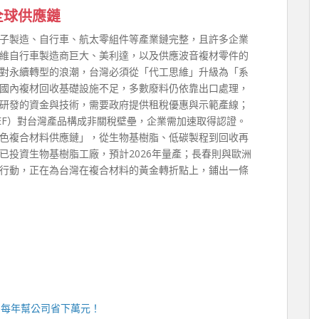
全球供應鏈
子製造、自行車、航太零組件等產業鏈完整，且許多企業
維自行車製造商巨大、美利達，以及供應波音複材零件的
對永續轉型的浪潮，台灣必須從「代工思維」升級為「系
國內複材回收基礎設施不足，多數廢料仍依靠出口處理，
研發的資金與技術，需要政府提供租稅優惠與示範產線；
EF）對台灣產品構成非關稅壁壘，企業需加速取得認證。
色複合材料供應鏈」，從生物基樹脂、低碳製程到回收再
已投資生物基樹脂工廠，預計2026年量產；長春則與歐洲
行動，正在為台灣在複合材料的黃金轉折點上，鋪出一條
，每年幫公司省下萬元！