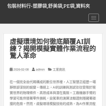
S
包裝材料行-塑膠袋,舒美袋,PE袋,資料夾
k
i
TOGGLE
p
t
o
m
虛擬環境如何徹底顛覆AI訓
a
i
練？揭開模擬實體作業流程的
n
驚人革命
c
o
n
2026-02-08
admin
工業資訊
t
e
在一個完全由代碼構成的數位世界裡，人工智慧正經歷一場
n
靜默卻深刻的蛻變。傳統上，AI的訓練與測試往往受限於現
t
實世界的物理條件、高昂成本與潛在風險。工廠機器手臂的
學習可能伴隨著零件損耗，自駕車的演算法驗證則隱藏著碰
撞的危險。然而，虛擬環境模擬技術的成熟，為AI作業流程