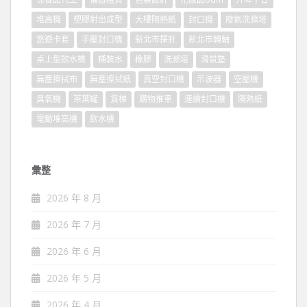
堆高機
塑膠射出成型
大樓隔熱紙
封口機
廢氣洗滌塔
悠遊卡套
手壓封口機
新北市探針
新北市轉軸
桌上型飲水機
桶裝水
橡膠
洗滌塔
滑鼠墊
無塵擦拭布
無塵擦拭紙
真空封口機
示波器
空壓機
臭氧機
茶葉罐
貨梯
購物推車
連續封口機
隔熱紙
電動堆高機
飲水機
彙整
2026 年 8 月
2026 年 7 月
2026 年 6 月
2026 年 5 月
2026 年 4 月