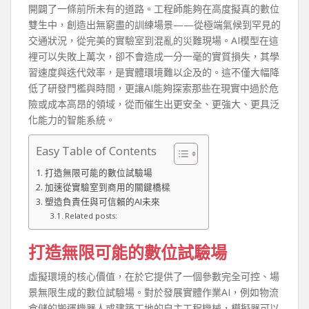
開闢了一條前所未有的道路。工程師能夠在高度擬真的數位
雙生中，創造出無窮盡的訓練場景——從極端氣候到罕見的
交通狀況，從完美的實驗室到混亂的災難現場。AI模型在這
裡可以失敗上萬次，卻不會造成一分一毫的實質損失，其學
習速度與迭代效率，是實體環境難以企及的。這不僅大幅降
低了研發門檻與時間，更讓AI能夠探索那些在現實中過於危
險或成本高昂的領域，從而催生出更安全、更強大、更具泛
化能力的智能系統。
Easy Table of Contents
打造無限可能的數位試驗場
加速從實驗室到商用的關鍵橋樑
塑造負責任與可信賴的AI未來
Related posts:
打造無限可能的數位試驗場
虛擬環境的核心價值，在於它提供了一個參數完全可控、場
景無限生成的數位試驗場。對於發展實體作業AI，例如物流
倉儲的搬運機器人或建築工地的自主工程機械，模擬器可以