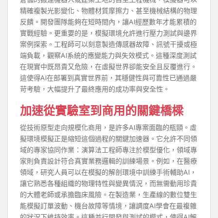
精確複製光影變化、物體材質摩擦力、甚至機械結構的物理
反饋。開發團隊能夠在短時間內，讓AI經歷數年才能累積的
實戰經驗。更重要的是，模擬環境允許進行壓力測試與邊界
案例探索。工程師可以刻意製造傳感器故障、訊號干擾或極
端負載，觀察AI系統的應變能力與失效模式。這種深度測試
在現實中既昂貴又危險，在虛擬世界卻能安全且反覆進行。
這使得AI在部署到真實世界前，其穩健性與可靠性已通過嚴
苛考驗，大幅提升了最終應用的成功率與安全性。
加速從實驗室到商用的關鍵橋樑
從技術原型走向規模化商用，是許多AI專案面臨的瓶頸。虛
擬環境模擬正是縮短這個過程的關鍵加速器。它允許不同領
域的專家協同作業：演算法工程師專注於模型優化，領域專
家則負責設計符合真實業務邏輯的訓練場景。例如，在醫療
領域，研究人員可以在模擬的解剖環境中訓練手術輔助AI，
讓它熟悉各種組織的物理特性與變異情況，而無需動用珍貴
的大體老師或承擔臨床風險。在製造業，生產線的數位雙生
能模擬訂單波動、機台故障等情境，讓調度AI學會在最複雜
的狀況下維持效率。這種並行開發與測試的模式，使得AI解