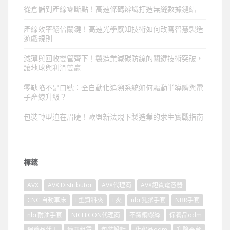
從倉儲到產線零斷點！高速條碼辨識打造無縫數據鏈結
產線效率翻倍關鍵！高速光學感知技術如何改寫智慧製造
遊戲規則
減薄與回收雙管齊下！製造業減碳防線的關鍵技術突破，
讓地球與利潤雙贏
零缺陷不是口號：全自動化追溯系統如何驅動半導體與電
子產線升級？
包裝轉型迫在眉睫！歐盟新法規下製造業的求生實戰指南
標籤
AVX
AVX Distributor
AVX代理商
AVX鉭質電容器
CNC 自動車床
L型資料夾
L夾
nbr乳膠手套
NBR手套
nbr耐油手套
NICHICON代理商
不鏽鋼螺絲
保養品odm
保養品代工
儀器租賃
包裝設計
化妝品odm
升降平台