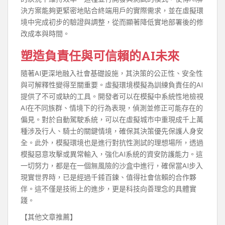
決方案能夠更緊密地貼合終端用戶的實際需求，並在虛擬環
境中完成初步的驗證與調整，從而顯著降低實地部署後的修
改成本與時間。
塑造負責任與可信賴的AI未來
隨著AI更深地融入社會基礎設施，其決策的公正性、安全性
與可解釋性變得至關重要。虛擬環境模擬為訓練負責任的AI
提供了不可或缺的工具。開發者可以在模擬中系統性地檢視
AI在不同族群、情境下的行為表現，偵測並修正可能存在的
偏見。對於自動駕駛系統，可以在虛擬城市中重現成千上萬
種涉及行人、騎士的關鍵情境，確保其決策優先保護人身安
全。此外，模擬環境也是進行對抗性測試的理想場所，透過
模擬惡意攻擊或異常輸入，強化AI系統的資安防護能力。這
一切努力，都是在一個無風險的沙盒中進行，確保當AI步入
現實世界時，已是經過千錘百鍊、值得社會信賴的合作夥
伴。這不僅是技術上的進步，更是科技向善理念的具體實
踐。
【其他文章推薦】