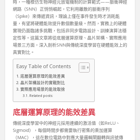
時，一種模仿生物神經元放電機制的計算範式——脈衝神經
網路（SNN）正悄悄崛起，它利用離散的脈衝序列
（Spike）來傳遞資訊，理論上僅在事件發生時才消耗能
量，有望將硬體能效提升數個數量級。然而，實務上的硬體
實現仍面臨諸多挑戰，包括非同步電路設計、訓練演算法穩
定性等。這篇文章將從底層運算原理、晶片架構、實際應用
場景三方面，深入剖析SNN與傳統深度學習在硬體能效上的
真實對比。
Easy Table of Contents
底層運算原理的能效差異
晶片架構設計的實戰對比
實際應用場景的能效取捨
Related posts:
底層運算原理的能效差異
傳統深度學習中的神經元採用連續的激活值（如ReLU、
Sigmoid），每個時間步都需要執行密集的乘加運算
（MAC），這在數位電路中對應大量邏輯閘翻轉與訊號傳