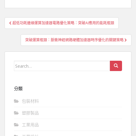
文
超低功耗邊緣運算加速器電路優化策略：突破AI應用的能耗瓶頸
章
導
突破運算瓶頸：脈衝神經網路硬體加速器時序優化的關鍵策略
覽
Search
for:
分類
包裝材料
塑膠製品
工業用品