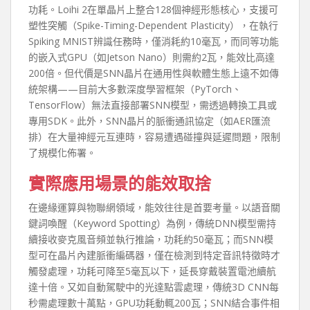
功耗。Loihi 2在單晶片上整合128個神經形態核心，支援可
塑性突觸（Spike-Timing-Dependent Plasticity），在執行
Spiking MNIST辨識任務時，僅消耗約10毫瓦，而同等功能
的嵌入式GPU（如Jetson Nano）則需約2瓦，能效比高達
200倍。但代價是SNN晶片在通用性與軟體生態上遠不如傳
統架構——目前大多數深度學習框架（PyTorch、
TensorFlow）無法直接部署SNN模型，需透過轉換工具或
專用SDK。此外，SNN晶片的脈衝通訊協定（如AER匯流
排）在大量神經元互連時，容易遭遇碰撞與延遲問題，限制
了規模化佈署。
實際應用場景的能效取捨
在邊緣運算與物聯網領域，能效往往是首要考量。以語音關
鍵詞喚醒（Keyword Spotting）為例，傳統DNN模型需持
續接收麥克風音頻並執行推論，功耗約50毫瓦；而SNN模
型可在晶片內建脈衝編碼器，僅在檢測到特定音訊特徵時才
觸發處理，功耗可降至5毫瓦以下，延長穿戴裝置電池續航
達十倍。又如自動駕駛中的光達點雲處理，傳統3D CNN每
秒需處理數十萬點，GPU功耗動輒200瓦；SNN結合事件相