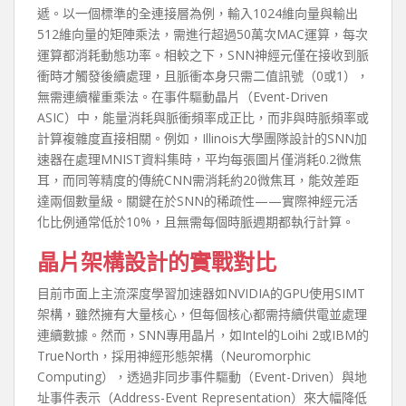
遞。以一個標準的全連接層為例，輸入1024維向量與輸出
512維向量的矩陣乘法，需進行超過50萬次MAC運算，每次
運算都消耗動態功率。相較之下，SNN神經元僅在接收到脈
衝時才觸發後續處理，且脈衝本身只需二值訊號（0或1），
無需連續權重乘法。在事件驅動晶片（Event-Driven
ASIC）中，能量消耗與脈衝頻率成正比，而非與時脈頻率或
計算複雜度直接相關。例如，Illinois大學團隊設計的SNN加
速器在處理MNIST資料集時，平均每張圖片僅消耗0.2微焦
耳，而同等精度的傳統CNN需消耗約20微焦耳，能效差距
達兩個數量級。關鍵在於SNN的稀疏性——實際神經元活
化比例通常低於10%，且無需每個時脈週期都執行計算。
晶片架構設計的實戰對比
目前市面上主流深度學習加速器如NVIDIA的GPU使用SIMT
架構，雖然擁有大量核心，但每個核心都需持續供電並處理
連續數據。然而，SNN專用晶片，如Intel的Loihi 2或IBM的
TrueNorth，採用神經形態架構（Neuromorphic
Computing），透過非同步事件驅動（Event-Driven）與地
址事件表示（Address-Event Representation）來大幅降低