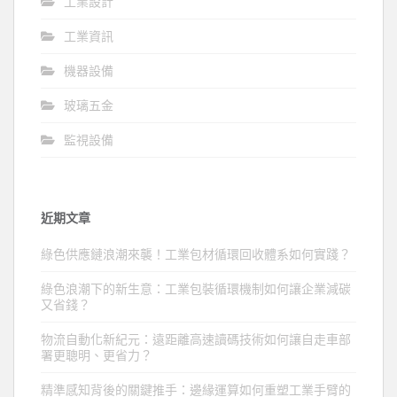
工業設計
工業資訊
機器設備
玻璃五金
監視設備
近期文章
綠色供應鏈浪潮來襲！工業包材循環回收體系如何實踐？
綠色浪潮下的新生意：工業包裝循環機制如何讓企業減碳
又省錢？
物流自動化新紀元：遠距離高速讀碼技術如何讓自走車部
署更聰明、更省力？
精準感知背後的關鍵推手：邊緣運算如何重塑工業手臂的