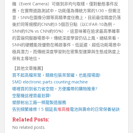
機（Event Camera）可做到非均勻取樣，僅對動態事件反
應，在實際道路測試中，功耗僅為傳統方案的1/30。但需注
意，SNN在圖像分類等高精準度任務上，目前最佳精度仍落
後於同等規模的CNN約3-5個百分點（以CIFAR-10為例，
SNN約92% vs CNN約95%），這意味著在追求最高準確率
的雲端伺服器場景中，傳統深度學習仍佔上風。總結來看，
SNN的硬體能效優勢在稀疏事件、低延遲、超低功耗場景中
極具潛力，而傳統深度學習則在密集型運算與生態成熟度上
保有主導地位。
【其他文章推薦】
買不起高檔茶葉，精緻包裝
茶葉罐
，也能撐場面!
SMD electronic parts counting machine
哪裡買的到省力省空間，方便攜帶的
購物推車
?
空壓機
這裡買最划算!
塑膠射出工廠
一條龍製造服務
告別頻繁維修！5 個延長
堆高機
電池與壽命的日常保養祕訣
Related Posts:
No related posts.