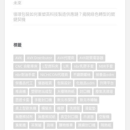
未來
循環包裝如何重塑高科技製造供應鏈？揭開綠色轉型的關
鍵契機
標籤
AVX
AVX Distributor
AVX代理商
AVX鉭質電容器
CNC 自動車床
L型資料夾
L夾
nbr乳膠手套
NBR手套
nbr耐油手套
NICHICON代理商
不鏽鋼螺絲
保養品odm
保養品代工
儀器租賃
包裝設計
化妝品odm
升降平台
堆高機
塑膠射出成型
大樓隔熱紙
封口機
廢氣洗滌塔
悠遊卡套
手壓封口機
新北市探針
新北市轉軸
桌上型飲水機
桶裝水
橡膠
洗滌塔
滑鼠墊
無塵擦拭布
無塵擦拭紙
真空封口機
示波器
空壓機
臭氧機
茶葉罐
貨梯
購物推車
連續封口機
隔熱紙