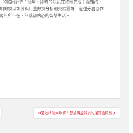
端」的協同計算：簡單、即時的決策在終端完成；複雜的、
期的模型訓練與巨量數據分析則交給雲端。這種分層協作
實現無所不在、無感卻貼心的智慧生活。
AI落地終端大爆發！智慧轉型背後的運算極限戰