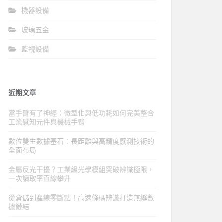
機器設備
玻璃五金
監視設備
近期文章
當手臂有了神經：微型化與低功耗如何完美整合
工業感知元件與機械手臂
數位雙生數據基石：長距離與高精度感測技術的
全面布局
金屬反光干擾？工業級光學模組突破辨識極限，
一次讀取率直線攀升
從倉儲到產線零斷點！高速條碼辨識打造無縫數
據鏈結