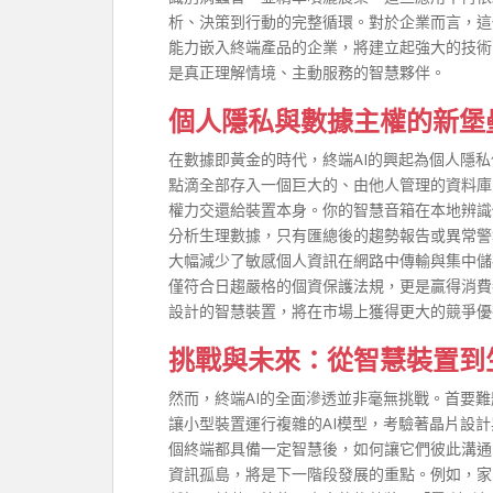
析、決策到行動的完整循環。對於企業而言，這
能力嵌入終端產品的企業，將建立起強大的技術
是真正理解情境、主動服務的智慧夥伴。
個人隱私與數據主權的新堡
在數據即黃金的時代，終端AI的興起為個人隱私
點滴全部存入一個巨大的、由他人管理的資料庫
權力交還給裝置本身。你的智慧音箱在本地辨識
分析生理數據，只有匯總後的趨勢報告或異常警
大幅減少了敏感個人資訊在網路中傳輸與集中儲
僅符合日趨嚴格的個資保護法規，更是贏得消費
設計的智慧裝置，將在市場上獲得更大的競爭優
挑戰與未來：從智慧裝置到
然而，終端AI的全面滲透並非毫無挑戰。首要
讓小型裝置運行複雜的AI模型，考驗著晶片設
個終端都具備一定智慧後，如何讓它們彼此溝通
資訊孤島，將是下一階段發展的重點。例如，家