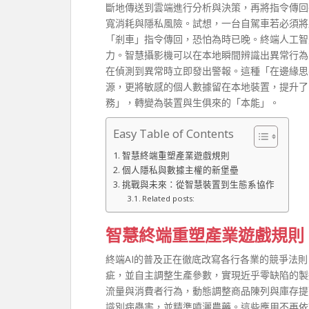
斷地傳送到雲端進行分析與決策，再將指令傳回
寬消耗與隱私風險。試想，一台自駕車若必須將
「剎車」指令傳回，恐怕為時已晚。終端人工智
力。智慧攝影機可以在本地瞬間辨識出異常行為
在偵測到異常時立即發出警報。這種「在邊緣思
源，更將敏感的個人數據留在本地裝置，提升了
務」，轉變為裝置與生俱來的「本能」。
Easy Table of Contents
智慧終端重塑產業遊戲規則
個人隱私與數據主權的新堡壘
挑戰與未來：從智慧裝置到生態系協作
Related posts:
智慧終端重塑產業遊戲規則
終端AI的普及正在徹底改寫各行各業的競爭法
疵，並自主調整生產參數，實現近乎零缺陷的製
流量與消費者行為，動態調整商品陳列與庫存提
識別病蟲害，並精準噴灑農藥。這些應用不再依