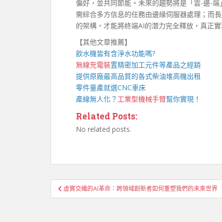
偏好，並共同節能。未來的趨勢將是「雲-邊-
需綜合多方信息的任務由邊緣伺服器處理；而長
的架構，才能將終端AI的潛力完全釋放，真正
【其他文章推薦】
飲水機
皆有含淨水功能嗎?
無線充電裝
置
精密加工元件等產品之經銷
提供原廠最高品質的各式柴油
堆高機
出租
零件量產就選
CNC車床
產線無人化？
工業型機械手臂
幫你實現！
Related Posts:
No related posts.
文
虛實交織的AI革命：跨領域創新者如何重塑我們的未來世界
章
導