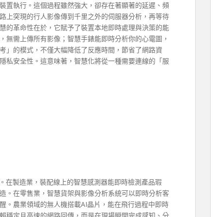
裝置執行。這個過程雖然強大，卻存在著顯著的延遲、頻
路上突現的行人影像傳到千里之外的伺服器分析，再等待
慧的革命性在於，它賦予了裝置本地即時處理與決策的能
，無需上傳所有影像；智慧手錶能即時分析你的心電圖，
考」的模式，不僅大幅降低了反應時間，節省了網路資
隱私安全性。這意味著，智慧化將從一種需要連線的「服
則。在製造業，裝配線上的智慧感測器能即時檢測產品瑕
造。在零售業，智慧貨架與影像分析系統可以即時分析客
醒。農業領域的無人機搭載AI晶片，能在飛行過程中即時
賴穩定且高速的網路回傳，而是在現場瞬間完成感知、分