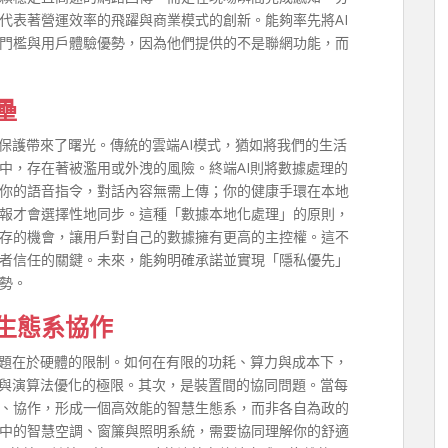
代表著營運效率的飛躍與商業模式的創新。能夠率先將AI
門檻與用戶體驗優勢，因為他們提供的不是聯網功能，而
壘
保護帶來了曙光。傳統的雲端AI模式，猶如將我們的生活
中，存在著被濫用或外洩的風險。終端AI則將數據處理的
你的語音指令，對話內容無需上傳；你的健康手環在本地
報才會選擇性地同步。這種「數據本地化處理」的原則，
存的機會，讓用戶對自己的數據擁有更高的主控權。這不
者信任的關鍵。未來，能夠明確承諾並實現「隱私優先」
勢。
生態系協作
難題在於硬體的限制。如何在有限的功耗、算力與成本下，
計與演算法優化的極限。其次，是裝置間的協同問題。當每
、協作，形成一個高效能的智慧生態系，而非各自為政的
中的智慧空調、窗簾與照明系統，需要協同理解你的舒適