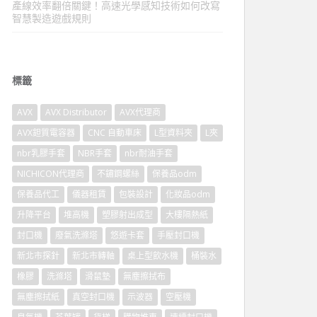
產線效率翻倍關鍵！高速光學感知技術如何改寫
智慧製造遊戲規則
標籤
AVX
AVX Distributor
AVX代理商
AVX鉭質電容器
CNC 自動車床
L型資料夾
L夾
nbr乳膠手套
NBR手套
nbr耐油手套
NICHICON代理商
不鏽鋼螺絲
保養品odm
保養品代工
儀器租賃
包裝設計
化妝品odm
升降平台
堆高機
塑膠射出成型
大樓隔熱紙
封口機
廢氣洗滌塔
悠遊卡套
手壓封口機
新北市探針
新北市轉軸
桌上型飲水機
桶裝水
橡膠
洗滌塔
滑鼠墊
無塵擦拭布
無塵擦拭紙
真空封口機
示波器
空壓機