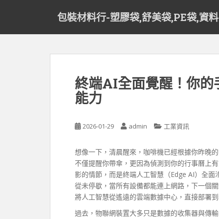
S
包裝材料行-塑膠袋,舒美袋,PE袋,資
k
i
p
t
o
m
終端AI全面覺醒！你
a
能力
i
n
c
2026-01-29
admin
工業資訊
o
n
t
想像一下，清晨醒來，咖啡機已經根據你昨晚的
e
不僅提醒你帶傘，更因為偵測到你的行事曆上有
n
影的情節，而是終端人工智慧（Edge AI）
t
從未停歇，當所有設備都能連上網路，下一個關
將人工智慧從遙遠的雲端數據中心，直接部署到
過去，物聯網裝置大多只是數據的收集器與傳輸