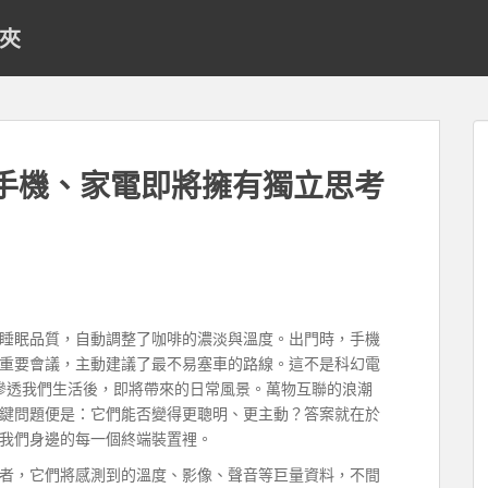
料夾
的手機、家電即將擁有獨立思考
睡眠品質，自動調整了咖啡的濃淡與溫度。出門時，手機
重要會議，主動建議了最不易塞車的路線。這不是科幻電
全面滲透我們生活後，即將帶來的日常風景。萬物互聯的浪潮
鍵問題便是：它們能否變得更聰明、更主動？答案就在於
我們身邊的每一個終端裝置裡。
者，它們將感測到的溫度、影像、聲音等巨量資料，不間