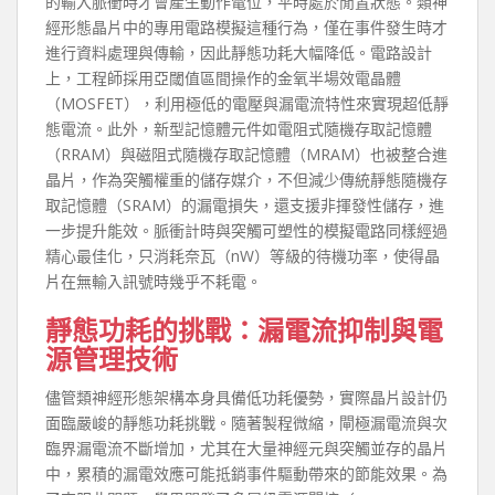
的輸入脈衝時才會產生動作電位，平時處於閒置狀態。類神
經形態晶片中的專用電路模擬這種行為，僅在事件發生時才
進行資料處理與傳輸，因此靜態功耗大幅降低。電路設計
上，工程師採用亞閾值區間操作的金氧半場效電晶體
（MOSFET），利用極低的電壓與漏電流特性來實現超低靜
態電流。此外，新型記憶體元件如電阻式隨機存取記憶體
（RRAM）與磁阻式隨機存取記憶體（MRAM）也被整合進
晶片，作為突觸權重的儲存媒介，不但減少傳統靜態隨機存
取記憶體（SRAM）的漏電損失，還支援非揮發性儲存，進
一步提升能效。脈衝計時與突觸可塑性的模擬電路同樣經過
精心最佳化，只消耗奈瓦（nW）等級的待機功率，使得晶
片在無輸入訊號時幾乎不耗電。
靜態功耗的挑戰：漏電流抑制與電
源管理技術
儘管類神經形態架構本身具備低功耗優勢，實際晶片設計仍
面臨嚴峻的靜態功耗挑戰。隨著製程微縮，閘極漏電流與次
臨界漏電流不斷增加，尤其在大量神經元與突觸並存的晶片
中，累積的漏電效應可能抵銷事件驅動帶來的節能效果。為