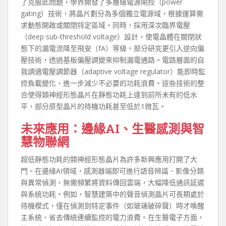
了克服此問題，學界開發了多層級電源閘控（power
gating）技術，將晶片劃分為多個獨立電源域，根據運算需
求動態開啟或關閉特定區域。同時，採用深次臨界電壓
（deep sub-threshold voltage）設計，使電晶體在關閉狀
態下的漏電流降至飛安（fA）等級。部分研究更引入逆向偏
壓技術，透過基板偏壓調變來抑制漏電通路。電路層面的自
我調適電壓調節器（adaptive voltage regulator）能即時監
控負載變化，進一步減少不必要的功耗浪費。這些技術的整
合使得類神經形態晶片在靜態功耗上達到前所未有的低水
平，部分原型晶片的待機功耗甚至低於1微瓦。
未來應用：邊緣AI、生醫感測與智
慧物聯網
超低靜態功耗的類神經形態晶片為許多新興應用打開了大
門。在邊緣AI領域，感測器端即可進行語音辨識、影像分類
與異常偵測，無需頻繁將資料傳回雲端，大幅降低通訊延遲
與系統功耗。例如，智慧建築中的聲音偵測晶片可長期處於
待機模式，僅在偵測到特定事件（如玻璃破碎聲）時才喚醒
主系統，省去傳統連續監控的電力浪費。在生醫電子方面，