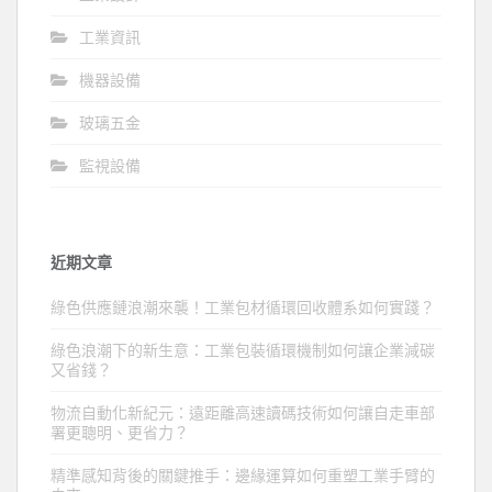
工業資訊
機器設備
玻璃五金
監視設備
近期文章
綠色供應鏈浪潮來襲！工業包材循環回收體系如何實踐？
綠色浪潮下的新生意：工業包裝循環機制如何讓企業減碳
又省錢？
物流自動化新紀元：遠距離高速讀碼技術如何讓自走車部
署更聰明、更省力？
精準感知背後的關鍵推手：邊緣運算如何重塑工業手臂的