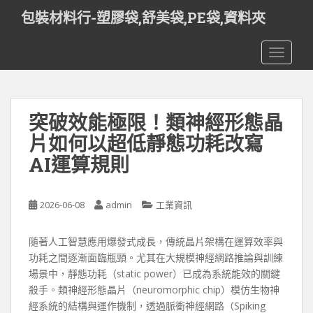
S
包裝材料行-塑膠袋,舒美袋,PE袋,資料夾
k
i
TOGGLE
p
t
o
m
突破效能極限！類神經形態晶
a
i
片如何以超低靜態功耗改寫
n
AI運算規則
c
o
n
2026-06-08
admin
工業資訊
t
e
隨著人工智慧應用爆發式成長，傳統晶片架構在運算效率與
n
功耗之間逐漸面臨瓶頸。尤其在大規模神經網路推論與訓練
t
場景中，靜態功耗（static power）已成為系統能效的關鍵
殺手。類神經形態晶片（neuromorphic chip）模仿生物神
經系統的結構與運作機制，透過脈衝神經網路（Spiking