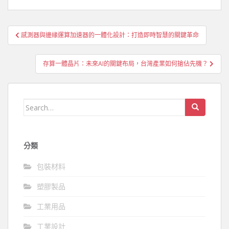
文
感測器與邊緣運算加速器的一體化設計：打造即時智慧的關鍵革命
章
導
存算一體晶片：未來AI的關鍵布局，台灣產業如何搶佔先機？
覽
Search
for:
分類
包裝材料
塑膠製品
工業用品
工業設計