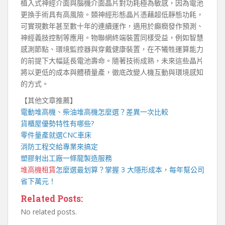
植入式神經介面與腦機介面晶片對功耗極為敏感，因為電池
更換手術具有高風險。類神經形態晶片憑藉超低靜態功耗，
可實現數年甚至數十年的連續運作，適用於癲癇發作預測、
神經義肢控制等應用。物聯網終端裝置同樣受益，例如智慧
感測節點、環境監控器與穿戴健康裝置，在不犧牲運算能力
的前提下大幅延長電池壽命。隨著技術成熟，未來這些晶片
將以更低的成本與體積量產，徹底改變人機互動與環境感知
的方式。
【其他文章推薦】
電動
堆高機
、柴油堆高機怎麼選？差異一次比較
貨櫃屋
優勢特性有哪些?
零件量產就選
CNC車床
消防工程
交給專業來搞定
塑膠射出工廠
一條龍製造服務
堆高機租賃
怎麼選最划算？掌握 3 大隱形成本，每年幫公司
省下萬元！
Related Posts:
No related posts.