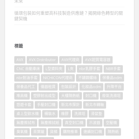
未來
循環包裝如何重塑高科技製造供應鏈？揭開綠色轉型的關
鍵契機
標籤
AVX
AVX Distributor
AVX代理商
AVX鉭質電容器
CNC 自動車床
L型資料夾
L夾
nbr乳膠手套
NBR手套
nbr耐油手套
NICHICON代理商
不鏽鋼螺絲
保養品odm
保養品代工
儀器租賃
包裝設計
化妝品odm
升降平台
堆高機
塑膠射出成型
大樓隔熱紙
封口機
廢氣洗滌塔
悠遊卡套
手壓封口機
新北市探針
新北市轉軸
桌上型飲水機
桶裝水
橡膠
洗滌塔
滑鼠墊
無塵擦拭布
無塵擦拭紙
真空封口機
示波器
空壓機
臭氧機
茶葉罐
貨梯
購物推車
連續封口機
隔熱紙