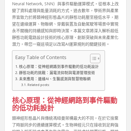
Neural Network, SNN）與事件驅動運算模式，從根本上改
變了資料處理與能量消耗的方式。過去數年，學術界與產業
界皆致力於將類神經形態晶片的靜態功耗壓至極低水平，期
望在邊緣運算、物聯網、穿戴裝置及自動駕駛等場景中實現
永不關機的持續感知與即時決策。本篇文章將深入解析超低
靜態功耗電路設計技術的核心原理、創新突破與未來產業化
潛力，帶您一窺這項足以改寫AI運算規則的關鍵技術。
Easy Table of Contents
核心原理：從神經網路到事件驅動的低功耗設計
靜態功耗的挑戰：漏電流抑制與電源管理技術
未來應用：邊緣AI、生醫感測與智慧物聯網
Related posts:
核心原理：從神經網路到事件驅動
的低功耗設計
類神經形態晶片與傳統馮紐曼架構最大的不同，在於它捨棄
了時脈同步的連續運算模式。生物神經元只在接收到足夠強