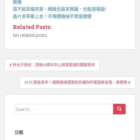
裝機
買不起高檔茶葉，精緻包裝
茶葉罐
，也能撐場面!
晶片良率衝上去！
半導體機械手臂
是關鍵
Related Posts:
No related posts.
文
矽光子技術：突破AI資料中心頻寬瓶頸的關鍵革命
章
導
AI PC節能革命！揭開邊緣運算如何讓你的電腦更省電、更聰明
覽
Search
for:
分類