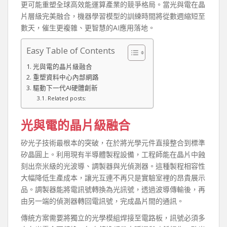
更可能重塑全球高效能運算產業的競爭格局。當光與電在晶
片層級完美融合，機器學習模型的訓練時間將從數週縮短至
數天，催生更複雜、更智慧的AI應用落地。
Easy Table of Contents
光與電的晶片級融合
重塑資料中心內部網路
驅動下一代AI硬體創新
Related posts:
光與電的晶片級融合
矽光子技術最根本的突破，在於將光學元件直接整合到標準
矽晶圓上。利用現有半導體製程設備，工程師能在晶片中蝕
刻出奈米級的光波導、調製器與光偵測器。這種製程相容性
大幅降低生產成本，讓光互連不再只是實驗室裡的昂貴展示
品。調製器能將電訊號轉換為光訊號，透過波導傳輸後，再
由另一端的偵測器轉回電訊號，完成晶片間的通訊。
傳統方案需要將獨立的光學模組焊接至電路板，訊號必須多