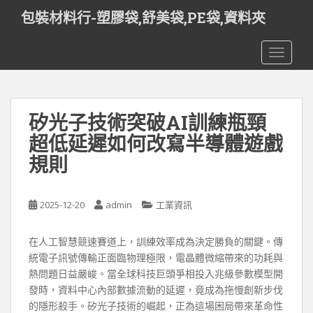
S
包裝材料行-塑膠袋,舒美袋,PE袋,資料夾
k
i
TOGGLE
p
t
o
m
矽光子技術突破AI訓練瓶頸
a
i
超低延遲如何改寫半導體遊戲
n
規則
c
o
n
2025-12-20
admin
工業資訊
t
e
在人工智慧競速賽道上，訓練效率成為決定勝負的關鍵。傳
n
統電子訊號傳輸正面臨物理極限，電晶體微縮帶來的功耗與
t
熱問題日益嚴峻。當全球科技巨頭爭相投入兆級參數模型開
發時，資料中心內部數據流動的延遲，竟成為拖慢創新步伐
的隱形殺手。矽光子技術的崛起，正為這場困局帶來革命性