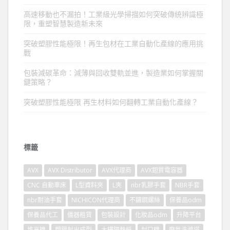
高速移動也不漏拍！工業級光學掃描如何突破傳統辨識極
限，重塑智慧製造新未來
突破塑膠性能極限！再生包材在工業自動化產線的應用挑
戰
包裝減碳革命：減薄與回收雙軌並進，製造業如何掌握關
鍵策略？
突破塑膠性能極限 再生材料如何翻轉工業自動化產線？
標籤
AVX
AVX Distributor
AVX代理商
AVX鉭質電容器
CNC 自動車床
L型資料夾
L夾
nbr乳膠手套
NBR手套
nbr耐油手套
NICHICON代理商
不鏽鋼螺絲
保養品odm
保養品代工
儀器租賃
包裝設計
化妝品odm
升降平台
堆高機
塑膠射出成型
大樓隔熱紙
封口機
廢氣洗滌塔