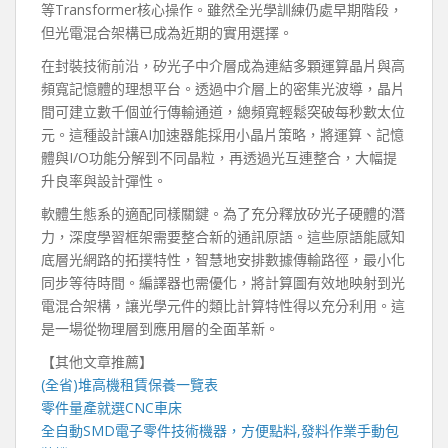
等Transformer核心操作。雖然全光學訓練仍處早期階段，
但光電混合架構已成為近期的實用選擇。
在封裝技術前沿，矽光子中介層成為連結多顆運算晶片與高
頻寬記憶體的理想平台。透過中介層上的密集光波導，晶片
間可建立數千個並行傳輸通道，總頻寬輕鬆突破每秒數太位
元。這種設計讓AI加速器能採用小晶片策略，將運算、記憶
體與I/O功能分解到不同晶粒，再透過光互連整合，大幅提
升良率與設計彈性。
軟體生態系的適配同樣關鍵。為了充分釋放矽光子硬體的潛
力，深度學習框架需要整合新的通訊原語。這些原語能感知
底層光網路的拓撲特性，智慧地安排數據傳輸路徑，最小化
同步等待時間。編譯器也需優化，將計算圖有效地映射到光
電混合架構，讓光學元件的類比計算特性得以充分利用。這
是一場從物理層到應用層的全面革新。
【其他文章推薦】
(全省)
堆高機
租賃保養一覽表
零件量產就選
CNC車床
全自動
SMD電子零件技術機器
，方便點料,發料作業手動包