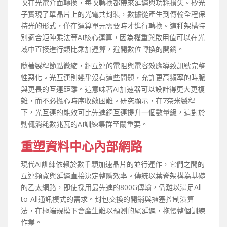
次在光電介面轉換，每次轉換都帶來延遲與功耗損失。矽光
子實現了單晶片上的光電共封裝，數據從產生到傳輸全程保
持光的形式，僅在運算單元需要時才進行轉換。這種架構特
別適合矩陣乘法等AI核心運算，因為權重與啟用值可以在光
域中直接進行類比乘加運算，避開數位轉換的開銷。
隨著製程節點微縮，銅互連的電阻與電容效應導致訊號完整
性惡化。光互連則幾乎沒有這些問題，允許更高頻率的時脈
與更長的互連距離。這意味著AI加速器可以設計得更大更複
雜，而不必擔心時序收斂困難。研究顯示，在7奈米製程
下，光互連的能效可比先進銅互連提升一個數量級，這對於
動輒消耗數兆瓦的AI訓練集群至關重要。
重塑資料中心內部網路
現代AI訓練依賴於數千顆加速晶片的並行運作，它們之間的
互連頻寬與延遲直接決定整體效率。傳統以葉脊架構為基礎
的乙太網路，即使採用最先進的800G傳輸，仍難以滿足All-
to-All通訊模式的需求。封包交換的開銷與擁塞控制演算
法，在極端規模下會產生難以預測的尾延遲，拖慢整個訓練
作業。