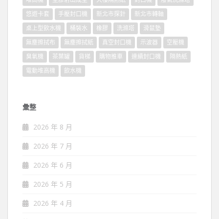
悠遊卡套
手壓封口機
新北市探針
新北市轉軸
桌上型飲水機
桶裝水
橡膠
洗滌塔
滑鼠墊
無塵擦拭布
無塵擦拭紙
真空封口機
示波器
空壓機
臭氧機
茶葉罐
貨梯
購物推車
連續封口機
隔熱紙
電動堆高機
飲水機
彙整
2026 年 8 月
2026 年 7 月
2026 年 6 月
2026 年 5 月
2026 年 4 月