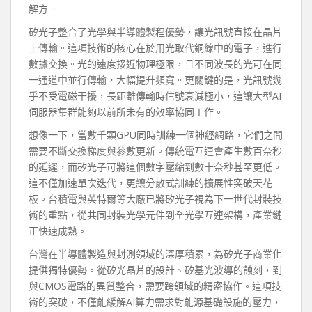
解方。
矽光子整合了光學與半導體製程優勢，讓光訊號直接在晶片
上傳輸。這項技術的核心在於用光取代銅線中的電子，進行
數據交換。光的速度接近物理極限，且不同波長的光可在同
一通道中並行傳輸，大幅提升頻寬。更關鍵的是，光訊號幾
乎不受電磁干擾，長距離傳輸時信號衰減極小，這讓大型AI
伺服器集群能夠以前所未有的效率協同工作。
想像一下，當數千顆GPU同時訓練一個神經網路，它們之間
需要不斷交換梯度與參數更新。傳統電互連會產生數百奈秒
的延遲，而矽光子可將這個數字壓縮到數十奈秒甚至更低。
這不僅加速單次迭代，更讓分散式訓練的擴展性突破天花
板。台積電與英特爾等大廠已將矽光子視為下一世代封裝技
術的重點，從共同封裝光學元件到全光學互連架構，產業鏈
正快速成熟。
台灣在半導體製造與封測領域的深厚積累，為矽光子商業化
提供獨特優勢。從矽光晶片的設計、矽基光波導的蝕刻，到
與CMOS電路的異質整合，需要跨領域的精密協作。這項技
術的突破，不僅能緩解AI算力需求對能源基礎設施的壓力，