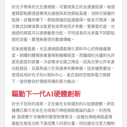
矽光子帶來的光互連網路，可實現真正的全連通拓撲。每個
運算節點都透過專用光通道與其他節點直連，消除交換層的
瓶頸。這種架構下，節點間通訊延遲變得一致且可預測，讓
分散式訓練演算法能更有效率地同步參數。更重要的是，光
通道的頻寬可以按需動態分配，不同波長的光承載不同節點
間的流量，實現無衝突的數據傳輸。
從系統層面看，光互連網路還能簡化資料中心的佈線複雜
度。銅纜的體積與重量限制機櫃密度，而纖細的光纖則允許
更高密度的部署。冷卻需求也隨之降低，因為光學元件本身
功耗極低，且產熱遠少於高速串列解串器。這些優勢疊加，
使得採用矽光子的AI資料中心，能在相同空間與電力預算
下，提供數倍於傳統架構的算力輸出。
驅動下一代AI硬體創新
矽光子技術的成熟，正在催生全新類別的AI加速硬體。研究
機構已展示完全在光域執行神經網路推論的晶片，利用馬
赫-曾德爾干涉儀陣列實現矩陣乘法。這種光神經網路處理
器能在極低功耗下達成驚人的吞吐量，特別適合注意力機制