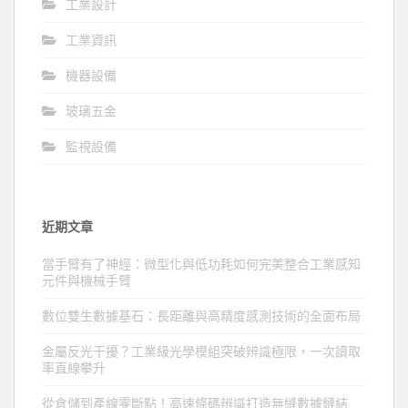
工業設計
工業資訊
機器設備
玻璃五金
監視設備
近期文章
當手臂有了神經：微型化與低功耗如何完美整合工業感知
元件與機械手臂
數位雙生數據基石：長距離與高精度感測技術的全面布局
金屬反光干擾？工業級光學模組突破辨識極限，一次讀取
率直線攀升
從倉儲到產線零斷點！高速條碼辨識打造無縫數據鏈結