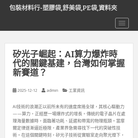
S
包裝材料行-塑膠袋,舒美袋,PE袋,資料夾
k
i
TOGGLE
p
t
o
m
矽光子崛起：AI算力爆炸時
a
i
代的關鍵基建，台灣如何掌握
n
新賽道？
c
o
n
2025-12-12
admin
工業資訊
t
e
AI技術的浪潮正以前所未有的速度席捲全球，其核心驅動力
n
——算力，正經歷一場爆炸式的增長。傳統的電子晶片在處
t
理海量數據時，面臨著功耗、延遲和帶寬的物理瓶頸。當摩
爾定律逐漸逼近極限，產業界急需尋找下一代的突破性技
術。在這個關鍵時刻，矽光子技術從實驗室走向聚光燈下，