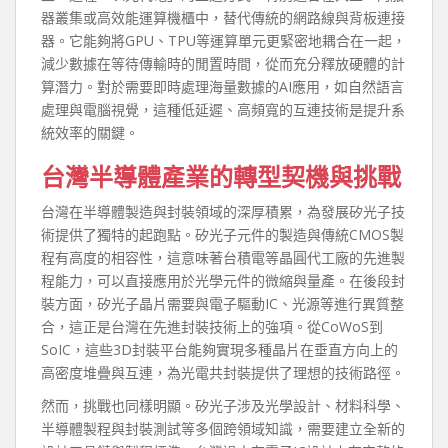
器叢集或高效能運算機櫃中，替代傳統的網路線與背板連接
器。它能夠將GPU、TPU等運算單元更緊密地耦合在一起，
減少數據在等待傳輸時的閒置時間，從而充分釋放硬體的計
算潛力。對於需要即時處理海量數據的AI應用，如自然語言
處理與電腦視覺，這種低延遲、高頻寬的互連技術是提升系
統效率的關鍵。
台灣半導體產業的轉型契機與挑戰
台灣在半導體製造與封裝領域的深厚積累，為發展矽光子技
術提供了獨特的起跑點。矽光子元件的製造與傳統CMOS製
程有高度的相容性，這意味著台積電等晶圓代工廠的先進製
程能力，可以直接應用於光學元件的微縮與量產。在後段封
裝方面，矽光子晶片需要與電子驅動IC、光源等進行異質整
合，這正是台灣在先進封裝技術上的強項。從CoWoS到
SoIC，這些3D封裝平台能夠實現多種晶片在垂直方向上的
高密度堆疊與互連，為光電共封裝提供了理想的技術路徑。
然而，挑戰也同樣明顯。矽光子涉及光學設計、材料科學、
半導體製程與封裝測試等多個跨領域知識，需要建立全新的