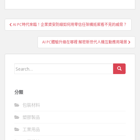
文
AI PC時代來臨！企業資安防線如何用零信任架構抵禦看不見的威脅？
章
導
AI PC體驗升級在哪裡 解密新世代人機互動應用場景
覽
Search
for:
分類
包裝材料
塑膠製品
工業用品