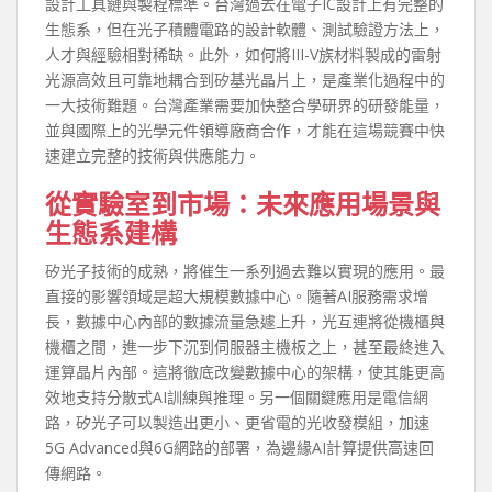
設計工具鏈與製程標準。台灣過去在電子IC設計上有完整的
生態系，但在光子積體電路的設計軟體、測試驗證方法上，
人才與經驗相對稀缺。此外，如何將III-V族材料製成的雷射
光源高效且可靠地耦合到矽基光晶片上，是產業化過程中的
一大技術難題。台灣產業需要加快整合學研界的研發能量，
並與國際上的光學元件領導廠商合作，才能在這場競賽中快
速建立完整的技術與供應能力。
從實驗室到市場：未來應用場景與
生態系建構
矽光子技術的成熟，將催生一系列過去難以實現的應用。最
直接的影響領域是超大規模數據中心。隨著AI服務需求增
長，數據中心內部的數據流量急遽上升，光互連將從機櫃與
機櫃之間，進一步下沉到伺服器主機板之上，甚至最終進入
運算晶片內部。這將徹底改變數據中心的架構，使其能更高
效地支持分散式AI訓練與推理。另一個關鍵應用是電信網
路，矽光子可以製造出更小、更省電的光收發模組，加速
5G Advanced與6G網路的部署，為邊緣AI計算提供高速回
傳網路。