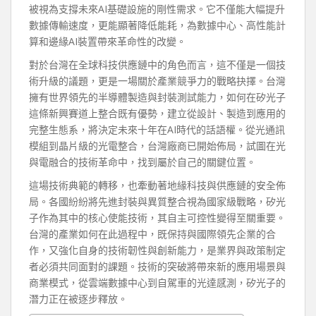
被視為支撐未來AI基礎設施的剛性需求。它不僅能大幅提升
數據傳輸速度，更能顯著降低能耗，為數據中心、高性能計
算和邊緣AI裝置帶來革命性的改變。
對於台灣在全球科技供應鏈中的角色而言，這不僅是一個技
術升級的議題，更是一場關於產業競爭力的戰略抉擇。台灣
擁有世界領先的半導體製造與封裝測試能力，如何在矽光子
這條新興賽道上整合既有優勢，建立從設計、製造到應用的
完整生態系，將決定未來十年在AI時代的話語權。從光通訊
模組到晶片級的光電整合，台灣廠商已開始佈局，試圖在光
與電融合的技術革命中，找到屬於自己的關鍵位置。
這場技術典範的轉移，也牽動著地緣科技與供應鏈的安全佈
局。各國紛紛將先進封裝與異質整合視為國家級戰略，矽光
子作為其中的核心使能技術，其自主可控性變得至關重要。
台灣的產業如何在此過程中，既保持與國際領先企業的合
作，又強化自身的技術韌性與創新能力，是業界與政策制定
者必須共同面對的課題。技術的突破將帶來新的應用場景與
商業模式，從雲端數據中心到自駕車的光達感測，矽光子的
潛力正在被逐步釋放。