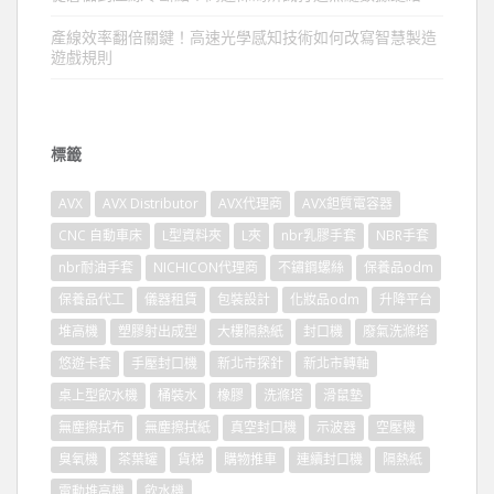
產線效率翻倍關鍵！高速光學感知技術如何改寫智慧製造
遊戲規則
標籤
AVX
AVX Distributor
AVX代理商
AVX鉭質電容器
CNC 自動車床
L型資料夾
L夾
nbr乳膠手套
NBR手套
nbr耐油手套
NICHICON代理商
不鏽鋼螺絲
保養品odm
保養品代工
儀器租賃
包裝設計
化妝品odm
升降平台
堆高機
塑膠射出成型
大樓隔熱紙
封口機
廢氣洗滌塔
悠遊卡套
手壓封口機
新北市探針
新北市轉軸
桌上型飲水機
桶裝水
橡膠
洗滌塔
滑鼠墊
無塵擦拭布
無塵擦拭紙
真空封口機
示波器
空壓機
臭氧機
茶葉罐
貨梯
購物推車
連續封口機
隔熱紙
電動堆高機
飲水機