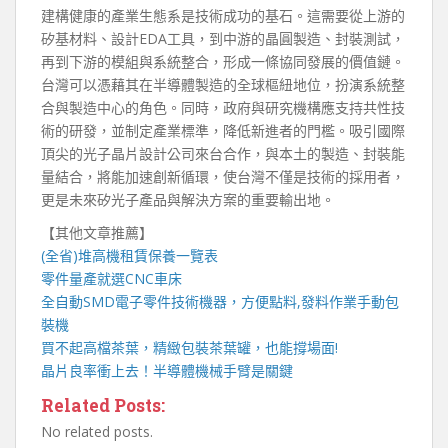
建構健康的產業生態系是技術成功的基石。這需要從上游的
矽基材料、設計EDA工具，到中游的晶圓製造、封裝測試，
再到下游的模組與系統整合，形成一條協同發展的價值鏈。
台灣可以憑藉其在半導體製造的全球樞紐地位，扮演系統整
合與製造中心的角色。同時，政府與研究機構應支持共性技
術的研發，並制定產業標準，降低新進者的門檻。吸引國際
頂尖的光子晶片設計公司來台合作，與本土的製造、封裝能
量結合，將能加速創新循環，使台灣不僅是技術的採用者，
更是未來矽光子產品與解決方案的重要輸出地。
【其他文章推薦】
(全省)
堆高機
租賃保養一覽表
零件量產就選
CNC車床
全自動
SMD電子零件技術機器
，方便點料,發料作業手動包
裝機
買不起高檔茶葉，精緻包裝
茶葉罐
，也能撐場面!
晶片良率衝上去！
半導體機械手臂
是關鍵
Related Posts:
No related posts.