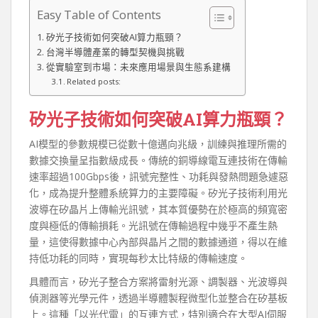
Easy Table of Contents
矽光子技術如何突破AI算力瓶頸？
台灣半導體產業的轉型契機與挑戰
從實驗室到市場：未來應用場景與生態系建構
Related posts:
矽光子技術如何突破AI算力瓶頸？
AI模型的參數規模已從數十億邁向兆級，訓練與推理所需的
數據交換量呈指數級成長。傳統的銅導線電互連技術在傳輸
速率超過100Gbps後，訊號完整性、功耗與發熱問題急遽惡
化，成為提升整體系統算力的主要障礙。矽光子技術利用光
波導在矽晶片上傳輸光訊號，其本質優勢在於極高的頻寬密
度與極低的傳輸損耗。光訊號在傳輸過程中幾乎不產生熱
量，這使得數據中心內部與晶片之間的數據通道，得以在維
持低功耗的同時，實現每秒太比特級的傳輸速度。
具體而言，矽光子整合方案將雷射光源、調製器、光波導與
偵測器等光學元件，透過半導體製程微型化並整合在矽基板
上。這種「以光代電」的互連方式，特別適合在大型AI伺服