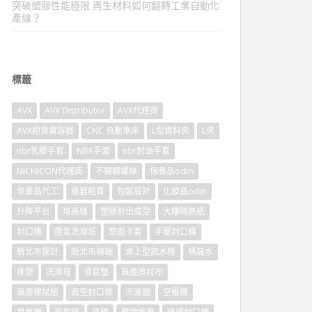
突破塑膠性能極限 再生材料如何翻轉工業自動化
產線？
標籤
AVX
AVX Distributor
AVX代理商
AVX鉭質電容器
CNC 自動車床
L型資料夾
L夾
nbr乳膠手套
NBR手套
nbr耐油手套
NICHICON代理商
不鏽鋼螺絲
保養品odm
保養品代工
儀器租賃
包裝設計
化妝品odm
升降平台
堆高機
塑膠射出成型
大樓隔熱紙
封口機
廢氣洗滌塔
悠遊卡套
手壓封口機
新北市探針
新北市轉軸
桌上型飲水機
桶裝水
橡膠
洗滌塔
滑鼠墊
無塵擦拭布
無塵擦拭紙
真空封口機
示波器
空壓機