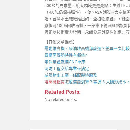
500噸的需求量。航太領域更是亮點：生質TPU薄
（-60°C仍保持彈性），使NASA與歐洲太
活，台灣本土鞋廠推出的「全植物跑鞋」，鞋面
廢後可100%回收再製，一舉拿下德國紅點設計
膜正以技術實力證明：永續發展與高性能絕非互
【其他文章推薦】
電動
堆高機
、柴油堆高機怎麼選？差異一次比較
貨櫃屋
優勢特性有哪些?
零件量產就選
CNC車床
消防工程
交給專業來搞定
塑膠射出工廠
一條龍製造服務
堆高機租賃
怎麼選最划算？掌握 3 大隱形成本
Related Posts:
No related posts.