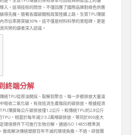
要的是，生質TPU薄膜仍保有原本可回收與熱塑加工的優
導入。這項技術的問世，不僅回應了國際品牌對綠色供應
搶得先機。隨著各國碳關稅政策陸續上路，生質TPU薄膜
內市佔率將突破30%。這不僅是材料科學的里程碑，更是
濟共榮的讀者深入認識。
到終端分解
。傳統TPU從原油開採、裂解到聚合，每一步都排放大量溫
程中吸收二氧化碳，有效抵消生產階段的碳排放。根據經濟
U薄膜每公斤碳排放僅1.2公斤，較傳統TPU的2.8公斤
TPU，相當於每年減少3.2萬噸碳排放，等同於800座大
環境條件下可進行生物分解，通過ISO 14855標準測
上，徹底解決傳統塑膠百年不滅的環境負擔。不過，研發團