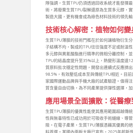
隊強調，生質TPU仍須透過回收系統才能發揮
術，將廢棄生質TPU裂解還原為生質多元醇，
製造大國，更有機會成為綠色材料技術的領先輸
技術核心解密：植物如何變
生質TPU薄膜的技術門檻在於如何讓植物衍生
子結構不均，製成的TPU往往強度不足或耐溫
多元醇與異氰酸酯進行精準的微相分離控制，並
TPU的結晶度提升至35%以上，熱變形溫度達1
質原料批次穩定性問題，開發出連續式反應擠出
98.5%，有效壓低成本至與傳統TPU相近。目
家國際運動品牌與手機大廠的試產驗證。值得注意
質含量自由切換，為不同產業提供彈性選擇，加
應用場景全面擴散：從醫療
生質TPU薄膜的優異性能使其應用範圍超越傳
性與無毒特性已成功用於可吸收手術縫線、導管
險。在電子產業，生質TPU薄膜憑藉其優異的
料首選。某國內面板大廠已宣布，2025年起新