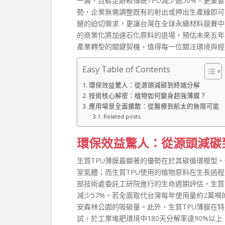
一籌，且碳足跡較傳統TPU減少逾50%。更重
勢，企業無需調整既有的射出或押出生產線即可
鏈的迫切需求，更讓台灣在全球永續材料競賽中
的商業化將加速石化原料的退場，預估未來五年
產業轉型的關鍵契機，值得每一位關注環境與經
Easy Table of Contents
環保效益驚人：從源頭減碳到終端分解
技術核心解密：植物如何變身超強薄膜？
應用場景全面擴散：從醫療到航太的無限可能
Related posts:
環保效益驚人：從源頭減碳
生質TPU薄膜最顯著的優勢在於其碳循環模型
室氣體；而生質TPU使用的植物原料在生長過
部技術處委託工研院進行的生命週期評估，生質TP
減少57%。若全面取代台灣每年使用量約2萬噸的
安森林公園的吸碳量。此外，生質TPU薄膜在特定
試，於工業堆肥環境中180天分解率達90%以