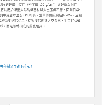
膜的輕量化特性（密度僅1.05 g/cm³）與超低溫耐性
空總署將其用於衛星太陽能板基材與太空服氣密層。回到日常生
與中底皆以生質TPU打造，重量僅傳統跑鞋的70%，且報
獎與歐盟環保標章。從醫療保健到太空探索，生質TPU薄
斥，而是相輔相成的雙贏選擇。
，每年幫公司省下萬元！