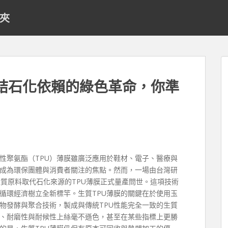
料夾
終結石化依賴的綠色革命，你準
性聚氨酯（TPU）薄膜雖廣泛應用於鞋材、電子、醫療與
成為環保團體與消費者關注的焦點。然而，一場由台灣研
質原料取代石化來源的TPU薄膜正式量產問世。這項技術
循環經濟樹立全新標竿。生質TPU薄膜的關鍵在於使用玉
物發酵與聚合技術，製成與傳統TPU性能完全一致的生質
、耐磨性與耐候性上絲毫不遜色，甚至在某些指標上更勝