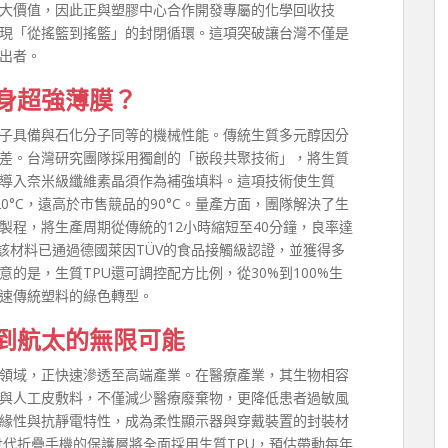
最大價值，因此正與塑膠中心合作開發專屬的化學回收技
實現「從搖籃到搖籃」的封閉循環。這項突破讓台灣不僅是
出者。
身超強薄膜？
分子具備與石化分子同等的機械性能。傳統生質多元醇因分
性差。台灣研究團隊採用獨創的「嵌段共聚技術」，將生質
導入奈米級纖維素晶須作為補強填料。這項技術使生質
20°C，遠高於市售競品的90°C。量產方面，團隊解決了生
製程，將生產周期從傳統的12小時縮短至40分鐘，良率達
前該材料已通過德國萊因TÜV的食品接觸級認證，並獲得多
的是，生質TPU還可調控配方比例，從30%到100%生
速傳統塑料的綠色轉型。
到航太的無限可能
統領域，正快速滲透至高端產業。在醫療產業，其生物相容
與人工皮敷料，不僅減少醫療廢棄物，更降低患者過敏風
絕緣性與抗靜電特性，成為柔性顯示器與穿戴裝置的封裝材
世代折疊手機的保護層將全面採用生質TPU，預估帶動每年