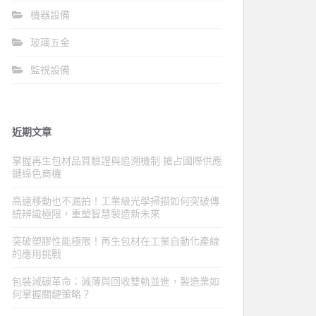
機器設備
玻璃五金
監視設備
近期文章
掌握再生包材品質驗證與追溯機制 搶占國際供應
鏈綠色商機
高速移動也不漏拍！工業級光學掃描如何突破傳
統辨識極限，重塑智慧製造新未來
突破塑膠性能極限！再生包材在工業自動化產線
的應用挑戰
包裝減碳革命：減薄與回收雙軌並進，製造業如
何掌握關鍵策略？