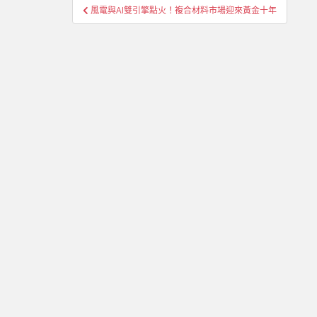
文
風電與AI雙引擎點火！複合材料市場迎來黃金十年
章
導
覽