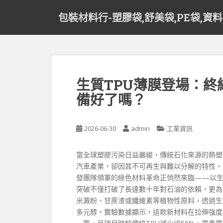
S
包裝材料行-塑膠袋,舒美袋,PE袋,資
k
i
p
t
o
m
生質TPU薄膜登場：
a
備好了嗎？
i
n
c
2026-06-30
admin
工業資訊
o
n
t
當全球塑膠污染日益嚴峻，傳統石化來源的熱塑
e
汽車產業，卻因其不可再生與難以分解的特性，
n
發團隊領軍的綠色材料革命正悄然來臨——以生
t
突破不僅打破了長達數十年對石油的依賴，更為
米澱粉、甘蔗渣或纖維素等植物性原料，透過生
多元醇。實驗數據顯示，這款新材料在拉伸強度