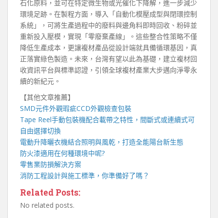
石化原料，並可在特定微生物或光催化下降解，進一步減少
環境足跡。在製程方面，導入「自動化模壓成型與閉環控制
系統」，可將生產過程中的廢料與邊角料即時回收、粉碎並
重新投入壓模，實現「零廢棄產線」。這些整合性策略不僅
降低生產成本，更讓複材產品從設計端就具備循環基因，真
正落實綠色製造。未來，台灣有望以此為基礎，建立複材回
收資訊平台與標準認證，引領全球複材產業大步邁向淨零永
續的新紀元。
【其他文章推薦】
SMD元件外觀瑕疵
CCD外觀檢查包裝
Tape Reel手動包裝機
配合載帶之特性，間斷式或連續式可
自由選擇切換
電動升降曬衣機
結合照明與風乾，打造全能陽台新生態
防火漆
適用在何種環境中呢?
零售業
防損解決方案
消防工程
設計與施工標準，你準備好了嗎？
Related Posts:
No related posts.