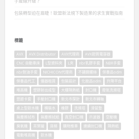
子產線升級？
包裝轉型迫在眉睫！歐盟新法規下製造業的求生實戰指南
標籤
AVX
AVX Distributor
AVX代理商
AVX鉭質電容器
CNC 自動車床
L型資料夾
L夾
nbr乳膠手套
NBR手套
nbr耐油手套
NICHICON代理商
不鏽鋼螺絲
保養品odm
保養品代工
儀器租賃
包裝設計
化妝品odm
升降平台
堆高機
塑膠射出成型
大樓隔熱紙
封口機
廢氣洗滌塔
悠遊卡套
手壓封口機
新北市探針
新北市轉軸
桌上型飲水機
桶裝水
橡膠
洗滌塔
滑鼠墊
無塵擦拭布
無塵擦拭紙
真空封口機
示波器
空壓機
臭氧機
茶葉罐
貨梯
購物推車
連續封口機
隔熱紙
電動堆高機
飲水機