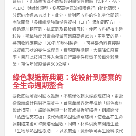
系統」，能精準辨識不同種類的熱塑性樹脂（如PP、PA、
PEEK）與纖維類型，搭配高速氣流噴嘴進行自動化篩選，
分選純度達98%以上。此外，針對回收料的性能劣化問題，
團隊開發「長纖維增強熱塑性複材（LFT）添加劑配方」，
透過添加相容劑、抗氧劑及長玻纖母粒，使回收料經擠出造
粒後，衝擊強度與彎曲模量可還原高達85%。更重要的是，
將回收料應用於「3D列印增材製造」，可將邊角料直接製
成複雜形狀的零件或模具，實現即時循環，大幅降低廢棄
率。目前此技術已導入台灣自行車零件與電子設備外殼產
業，預估年減廢量達500公噸。
綠色製造新典範：從設計到廢棄的
全生命週期整合
要徹底破解複材回收難題，不能僅依賴末端處理技術，更需
從源頭設計與製程端著手。台灣產業界近年推動「綠色複材
設計指南」，鼓勵採用單一材質或易拆解結構，例如開發
「熱塑性夾芯板」取代傳統熱固性蜂窩結構，使產品在生命
週期結束後可整體熔融回收。同時，材料供應商開始生產
「生物基熱固性樹脂」，以蓖麻油、澱粉等可再生原料取代