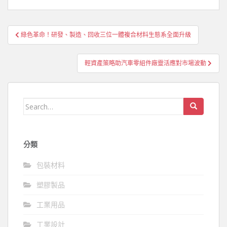
文
綠色革命！研發、製造、回收三位一體複合材料生態系全面升級
章
導
輕資產策略助汽車零組件廠靈活應對市場波動
覽
Search
for:
分類
包裝材料
塑膠製品
工業用品
工業設計