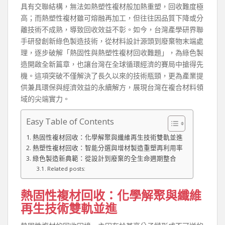
具有交聯結構，無法如熱塑性複材般加熱重塑，回收難度極
高；而熱塑性複材雖可熔融再加工，但往往因品質下降或分
離技術不成熟，導致回收效益不彰。如今，台灣產學研界聯
手研發創新綠色製造技術，從材料設計源頭到廢棄物末端處
理，逐步破解「熱固性與熱塑性複材回收難題」，為綠色製
造開啟全新篇章，也讓台灣在全球循環經濟的賽局中搶得先
機。這項突破不僅解決了長久以來的技術瓶頸，更為產業提
供兼具環保與經濟效益的永續解方，展現台灣在複合材料領
域的尖端實力。
Easy Table of Contents
熱固性複材回收：化學解聚與纖維再生技術雙軌並進
熱塑性複材回收：智能分選與增材製造重塑再利用率
綠色製造新典範：從設計到廢棄的全生命週期整合
Related posts:
熱固性複材回收：化學解聚與纖維
再生技術雙軌並進