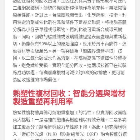
熱固性複材的回收困境，主因在於其高分子鏈形成不可逆的
三維網狀結構。傳統的機械粉碎僅能作為填充料，無法恢復
原始性能。針對此，台灣團隊開發出「化學解聚」技術，利
用特定溶劑或催化劑在溫和條件下斷裂交聯鍵，將樹脂基體
分解為小分子單體或低聚物，再純化後可重新合成環氧樹
脂。同時，回收的碳纖維或玻璃纖維經過表面處理與重新裁
切，仍能保有90%以上的原始強度，應用於汽車內飾件、運
動器材等次級產品。另一項突破為「超臨界流體萃取」技
術，以二氧化碳或水作為溶劑，在高壓高溫下選擇性分解樹
脂，避免纖維受損，實現全組分回收。這兩項技術已在試驗
廠成功驗證，每噸廢棄複材可減少約3噸的碳排放，更可創
造回收纖維的市場價值。
熱塑性複材回收：智能分選與增材
製造重塑再利用率
熱塑性複材雖具備可熔融重複加工的特性，但實際回收面臨
兩大挑戰：一是混雜的纖維與樹脂難以有效分離，二是多次
加工後高分子鏈降解導致力學性能下降。為此，研究機構導
入「近紅外光譜（NIR）與X射線螢光（XRF）融合智能分選