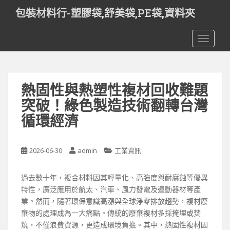
S
包裝材料行-塑膠袋,舒美袋,PE袋,資料夾
k
i
TOGGLE
p
t
o
m
熱固性與熱塑性複材回收難題
a
i
突破！綠色製造技術翻轉台灣
n
循環經濟
c
o
n
2026-06-30
admin
工業資訊
t
e
過去數十年，複合材料因其輕量化、高強度與耐腐蝕等優異
n
特性，廣泛應用於航太、汽車、風力發電及運動器材等產
t
業。然而，隨著環保意識高漲與全球淨零排放趨勢，複材廢
棄物的處理成為一大痛點。傳統的廢棄複材多採掩埋或焚
燒，不僅浪費資源，更造成環境負擔。其中，熱固性複材因