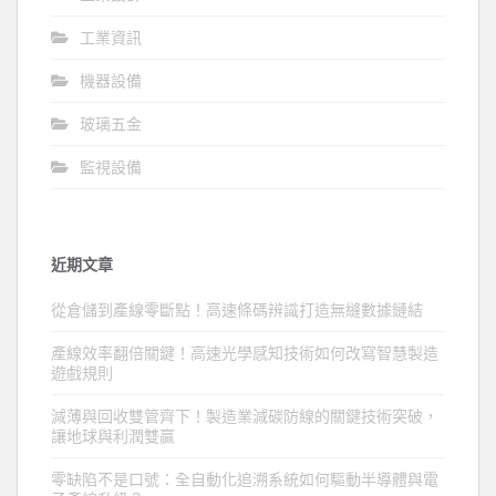
工業資訊
機器設備
玻璃五金
監視設備
近期文章
從倉儲到產線零斷點！高速條碼辨識打造無縫數據鏈結
產線效率翻倍關鍵！高速光學感知技術如何改寫智慧製造
遊戲規則
減薄與回收雙管齊下！製造業減碳防線的關鍵技術突破，
讓地球與利潤雙贏
零缺陷不是口號：全自動化追溯系統如何驅動半導體與電