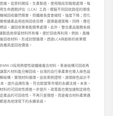
思維。從原料開採、生產製造、使用階段到報廢處理，每
用生命週期評估（LCA）工具，模擬不同回收路徑的環境
機械回收雖然簡單，但纖維長度會縮短，強度下降；而化
需根據產品用途與回收目標，選擇最適策略。同時，應在
標誌，讓回收業者能精準處理。此外，整合產品服務系統
，讓製造商保留材料所有權，便於回收再利用。例如，風機
後回收材料，形成封閉循環。透過LCA與創新的商業模
具備高度回收價值。
MW i3採用熱塑性碳纖維複合材料，車身結構可回收再
讓葉片材料能分解回收。台灣的自行車產業也導入綠色設
解結構，實現材料循環。這些案例證明，源頭綠色設計不
本、提升品牌形象、符合歐盟等市場的永續法規。未來，
材料的可回收性將進一步提升。政策面也需加速制定綠色
定產品的可回收性，不再只是理想，而是複合材料產業邁
都是為地球寫下的永續承諾。