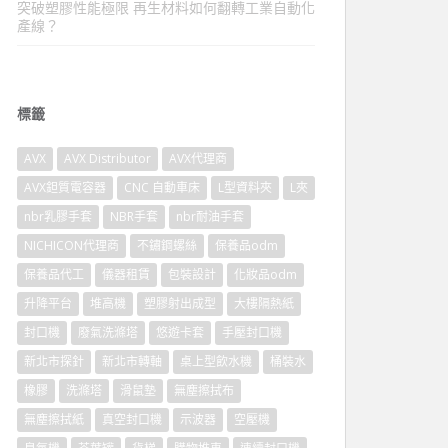
突破塑膠性能極限 再生材料如何翻轉工業自動化
產線？
標籤
AVX
AVX Distributor
AVX代理商
AVX鉭質電容器
CNC 自動車床
L型資料夾
L夾
nbr乳膠手套
NBR手套
nbr耐油手套
NICHICON代理商
不鏽鋼螺絲
保養品odm
保養品代工
儀器租賃
包裝設計
化妝品odm
升降平台
堆高機
塑膠射出成型
大樓隔熱紙
封口機
廢氣洗滌塔
悠遊卡套
手壓封口機
新北市探針
新北市轉軸
桌上型飲水機
桶裝水
橡膠
洗滌塔
滑鼠墊
無塵擦拭布
無塵擦拭紙
真空封口機
示波器
空壓機