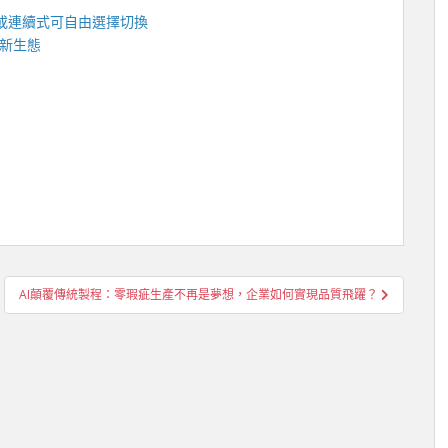
或連續式可自由選擇切換
新生態
AI顛覆傳統製程：零瑕疵生產不再是夢想，企業如何實現品質飛躍？