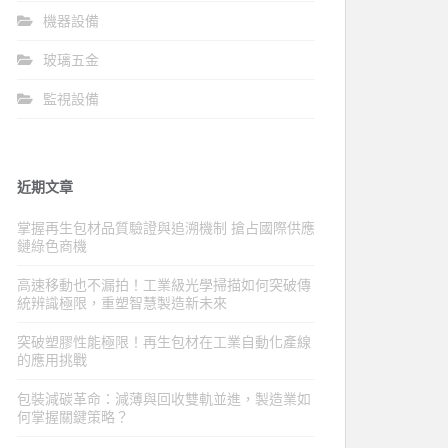
機器設備
玻璃五金
監視設備
近期文章
掌握再生包材品質驗證與追溯機制 搶占國際供應
鏈綠色商機
高速移動也不漏拍！工業級光學掃描如何突破傳
統辨識極限，重塑智慧製造新未來
突破塑膠性能極限！再生包材在工業自動化產線
的應用挑戰
包裝減碳革命：減薄與回收雙軌並進，製造業如
何掌握關鍵策略？