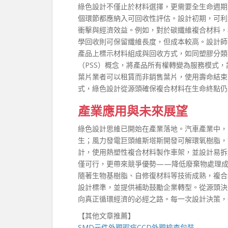
綠色設計不僅止於材料選擇，更需要全生命週期
個環節都應納入可回收性評估。設計初期，可利
衝擊與經濟效益。例如，對於碳纖維複合材料，
學回收則可保留纖維長度，但成本較高。設計師
產品上標示材料組成與回收方式，如同塑膠分類
（PSS）概念，將產品所有權轉變為服務模式
葉片業者可以租賃而非銷售葉片，使用壽命結束
式，綠色設計從源頭確保複合材料在生命終點仍
產業應用與未來展望
綠色設計思維已開始在產業落地。汽車產業中，B
生；風力發電巨頭維斯塔斯開發可解環氧樹脂，
計，使用熱塑性複合材料製作車架，並設計易拆
僅可行，更帶來競爭優勢——降低廢棄物處理成
隨著生物基樹脂、自修復材料等技術成熟，複合
設計標準，並提供補助鼓勵企業轉型。從源頭決
向真正循環經濟的必經之路。每一次設計決策，
【其他文章推薦】
SMD元件外觀瑕疵
CCD外觀檢查包裝