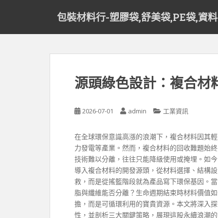
S
包裝材料行-塑膠袋,舒美袋,PE袋,資
k
i
p
t
o
m
源頭綠色設計：複合材
a
i
n
2026-07-01
admin
工業資訊
c
o
在全球環保意識高漲的浪潮下，複合材料因其輕
n
力發電等產業。然而，複合材料的回收難題始終
t
技術難以分離，往往只能降級使用或掩埋。如今
e
導入複合材料的開發源頭，從材料選擇、結構設
n
救，而是從搖籃階段就為產品寫下環保基因。當
t
脂與纖維能否分離？生命週期結束時材料價值如
擔，而是可循環利用的寶貴資源。本文將深入探
性，並剖析三大關鍵策略，展現這股永續浪潮的