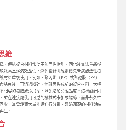
思維
擇。傳統複合材料常使用熱固性樹脂，固化後無法重新塑
能耗高且經濟效益低。綠色設計思維則優先考慮熱塑性樹
讓材料重複使用。例如，聚丙烯（PP）或聚醯胺（PA）
命結束後，可透過粉碎、熔融再製成新的複合材料，大幅
不相容的樹脂或添加劑，以免增加分離難度。結構設計同
，並在連接處使用可逆的機械式卡扣或螺絲，而非永久性
回收，無需耗費大量能源進行分離。透過源頭的材料與結
再生。
合