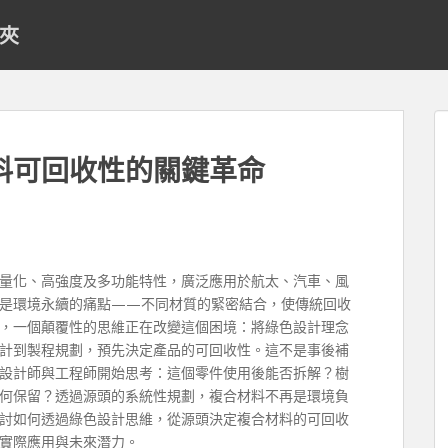
料夾
料可回收性的關鍵革命
量化、高強度及多功能特性，廣泛應用於航太、汽車、風
是環境永續的痛點——不同材質的緊密結合，使傳統回收
，一個顛覆性的思維正在改變這個困境：將綠色設計理念
計到製程規劃，預先決定產品的可回收性。這不是事後補
設計師與工程師開始思考：這個零件使用後能否拆解？樹
何保留？透過源頭的系統性規劃，複合材料不再是環境負
討如何透過綠色設計思維，從源頭決定複合材料的可回收
實際應用與未來潛力。