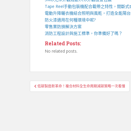
Tape Reel手動包裝機
配合載帶之特性，間斷式
電動升降曬衣機
結合照明與風乾，打造全能陽台
防火漆
適用在何種環境中呢?
零售業
防損解決方案
消防工程
設計與施工標準，你準備好了嗎？
Related Posts:
No related posts.
文
低碳製造新革命！複合材料全生命周期減碳策略一次看懂
章
導
覽