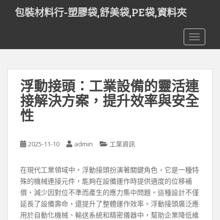
S
包裝材料行-塑膠袋,舒美袋,PE袋,資料夾
k
i
TOGGLE
p
t
o
m
浮動接頭：工業設備的靈活連
a
i
接解決方案，提升效率與安全
n
性
c
o
n
2025-11-10
admin
工業資訊
t
e
在現代工業領域中，浮動接頭扮演著關鍵角色，它是一種特
n
殊的機械連接元件，能夠在設備運作時提供適度的位移補
t
償，減少因對位不準而產生的應力集中問題。這種設計不僅
延長了設備壽命，還提升了整體運作效率。浮動接頭廣泛應
用於自動化機械、輸送系統和精密儀器中，幫助企業降低維