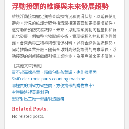
浮動接頭的維護與未來發展趨勢
維護浮動接頭需定期檢查磨損情況和潤滑狀態，以延長使用
壽命。常見的維護步驟包括清潔接頭表面和更換損壞部件，
這有助於預防突發故障。未來，浮動接頭將朝向輕量化和智
能化發展，例如整合物聯網技術，實現遠程監控和預測性維
護。台灣業界正積極研發環保材料，以符合綠色製造趨勢，
同時推動產業升級。隨著全球對高效能設備的需求增長，浮
動接頭的創新將繼續引領工業進步，為用戶帶來更多價值。
【其他文章推薦】
買不起高檔茶葉，精緻包裝
茶葉罐
，也能撐場面!
SMD electronic parts counting machine
哪裡買的到省力省空間，方便攜帶的
購物推車
?
空壓機
這裡買最划算!
塑膠射出工廠
一條龍製造服務
Related Posts:
No related posts.