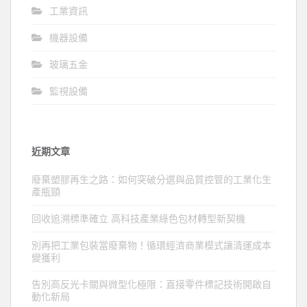
工業資訊
機器設備
玻璃五金
監視設備
近期文章
廢棄塑膠再生之路：如何突破分選與品質控管的工業化生
產瓶頸
回收追溯標準確立 高科技產業綠色包材轉型新契機
別再把工業包裝當廢棄物！循環經濟商業模式讓清運成本
變獲利
告別高反光卡關與微型化極限：直接零件標記技術開啟自
動化新局