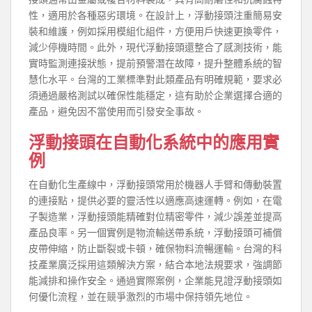
性，適用於各種惡劣環境。在設計上，浮動接頭注重簡易安
裝和維護，例如採用模組化組件，方便用戶快速更換零件，
減少停機時間。此外，現代浮動接頭還整合了感測技術，能
實時監測連接狀態，提前預警潛在故障，提升整體系統的智
慧化水平。台灣的工業標準對此類產品有明確規範，要求必
須通過嚴格測試以確保性能穩定，這有助於企業選擇合適的
產品，避免因不當使用而引發安全事故。
浮動接頭在自動化系統中的應用實
例
在自動化生產線中，浮動接頭常用於機器人手臂和傳動裝置
的連接點，提供必要的靈活性以適應高速運轉。例如，在電
子製造業，浮動接頭能精確對位精密零件，減少誤差並提高
產品良率。另一個實例是物流輸送帶系統，浮動接頭可補償
皮帶伸縮，防止斷裂或卡頓，確保物料流暢運輸。台灣的科
技產業廣泛採用這類解決方案，結合本地法規要求，強調節
能減排和操作安全。通過實際案例，企業能見證浮動接頭如
何優化流程，並在競爭激烈的市場中保持領先地位。