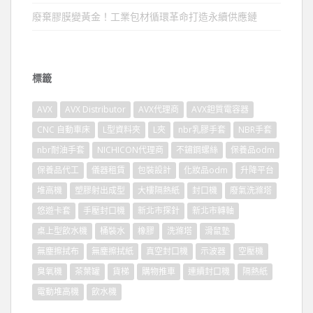
廢棄膠膜變黃金！工業包材循環革命打造永續供應鏈
標籤
AVX
AVX Distributor
AVX代理商
AVX鉭質電容器
CNC 自動車床
L型資料夾
L夾
nbr乳膠手套
NBR手套
nbr耐油手套
NICHICON代理商
不鏽鋼螺絲
保養品odm
保養品代工
儀器租賃
包裝設計
化妝品odm
升降平台
堆高機
塑膠射出成型
大樓隔熱紙
封口機
廢氣洗滌塔
悠遊卡套
手壓封口機
新北市探針
新北市轉軸
桌上型飲水機
桶裝水
橡膠
洗滌塔
滑鼠墊
無塵擦拭布
無塵擦拭紙
真空封口機
示波器
空壓機
臭氧機
茶葉罐
貨梯
購物推車
連續封口機
隔熱紙
電動堆高機
飲水機