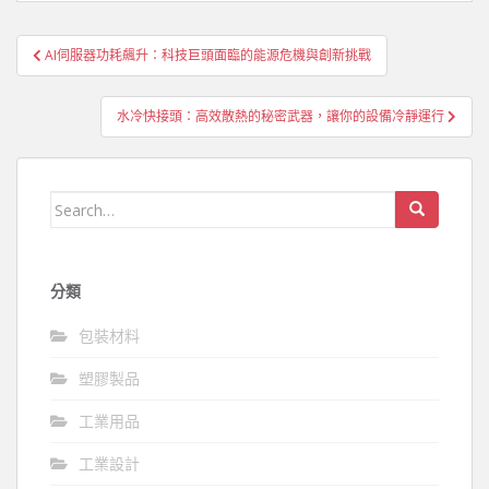
文
AI伺服器功耗飆升：科技巨頭面臨的能源危機與創新挑戰
章
導
水冷快接頭：高效散熱的秘密武器，讓你的設備冷靜運行
覽
Search
for:
分類
包裝材料
塑膠製品
工業用品
工業設計