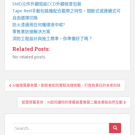
SMD元件外觀瑕疵
CCD外觀檢查包裝
Tape Reel手動包裝機
配合載帶之特性，間斷式或連續式可
自由選擇切換
防火漆
適用在何種環境中呢?
零售業
防損解決方案
消防工程
設計與施工標準，你準備好了嗎？
Related Posts:
No related posts.
文
AI倫理風暴來襲！創新者如何駕馭治理挑戰，打造負責任的未來科技
章
導
智慧穿戴革命：AI如何讓你的穿戴裝置像第二層皮膚般自然互動
覽
Search
for: