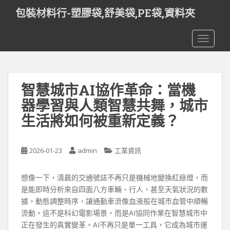
S
包裝材料行-塑膠袋,舒美袋,PE袋,資料夾
k
i
TOGGLE
p
t
o
m
智慧城市AI協作革命：當機
a
i
器學習與人類智慧共舞，城市
n
生活將如何被重新定義？
c
o
n
2026-01-23
admin
工業資訊
t
e
想像一下，清晨的交通號誌不再只是機械地變換紅綠燈，而
n
是能即時分析來自四面八方車輛、行人、甚至天氣狀況的數
t
據，動態調整時序，讓通勤車流像血液般在城市血管中順暢
流動。這不是科幻電影場景，而是AI協同作業在智慧城市中
正在發生的真實變革。AI不再只是單一工具，它成為城市運