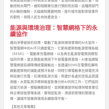
系統能提前數小時預測災害風險，並協同啟動疏散計畫，自
動控制水閘門，通知相關單位進行預防性封路。這種跨部門
的AI聯防機制，大幅縮短應變時間，提升城市面對突發事件
的韌性，保障人民生命財產安全。
能源與環境治理：智慧網格下的永
續協作
邁向淨零碳排的目標，驅動了能源與環境管理的AI大協作。
智慧電網中的AI不只調度電力，它更與建築物能源管理系統
（BEMS）、電動車充電網絡、以及再生能源發電預測模型
協同作業。當太陽能板預測下午發電量將激增，AI會協調智
慧電網提前調降傳統電廠輸出，並建議BEMS在電價低廉時
啟動建築物的儲能或預冷系統，同時引導電動車在綠電充沛
時段進行充電。在環境監測方面，佈建於各處的空氣品質感
測器、水質監測浮標與衛星影像分析AI共同工作。它們協同
追蹤污染源，模擬擴散路徑，並將數據提供給環保稽查單位
與企業排放管理系統，實現從監測、溯源到管理的閉環治
理，讓城市發展與環境永續取得平衡。
【其他文章推薦】