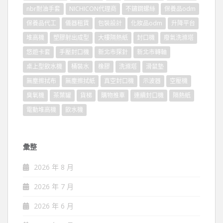
nbr耐油手套
NICHICON代理商
不鏽鋼螺絲
保養品odm
保養品代工
儀器租賃
包裝設計
化妝品odm
升降平台
堆高機
塑膠射出成型
大樓隔熱紙
封口機
廢氣洗滌塔
悠遊卡套
手壓封口機
新北市探針
新北市轉軸
桌上型飲水機
桶裝水
橡膠
洗滌塔
滑鼠墊
無塵擦拭布
無塵擦拭紙
真空封口機
示波器
空壓機
臭氧機
茶葉罐
貨梯
購物推車
連續封口機
隔熱紙
電動堆高機
飲水機
彙整
2026 年 8 月
2026 年 7 月
2026 年 6 月