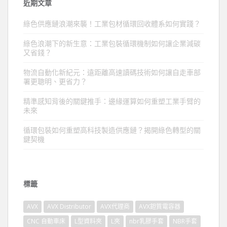
近期文章
綠色供應鏈浪潮來襲！工業包材循環回收體系如何實踐？
綠色浪潮下的新生意：工業包裝循環機制如何讓企業減碳
又省錢？
物流自動化新紀元：遠距離高速讀碼技術如何讓自走車部
署更聰明、更省力？
精準感知背後的關鍵推手：邊緣運算如何重塑工業手臂的
未來
循環包裝如何重塑高科技製造供應鏈？揭開綠色轉型的關
鍵契機
標籤
AVX
AVX Distributor
AVX代理商
AVX鉭質電容器
CNC 自動車床
L型資料夾
L夾
nbr乳膠手套
NBR手套