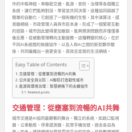
作的中樞神經，串聯起交通、能源、安防、治理等各個獨立
系統，讓它們能夠對話、學習並共同決策。這種協同超越了
簡單的自動化，它創造了一個有機的生態，其中演算法、感
測器網絡、市政管理人員與市民本身，形成了一個緊密互動
的迴路。城市因此變得更加敏銳，能夠預測問題而非僅僅事
後反應，從被動管理轉向主動服務。這種轉變的核心，在於
不同AI系統間的無縫協作，以及人與AI之間的新型夥伴關
係，共同編織出一張更安全、高效且宜居的生活網絡。
Easy Table of Contents
交通管理：從壅塞到流暢的AI共舞
公共安全與災防：AI聯防打造韌性城市
能源與環境治理：智慧網格下的永續協作
Related posts:
交通管理：從壅塞到流暢的AI共舞
城市交通是AI協同最顯著的舞台。獨立的系統，如路口監視
器、公車動態、停車感測器、民眾手機信號，過去各自為
政。如今，透過邊緣計算與雲端平台的協作，這些數據被即