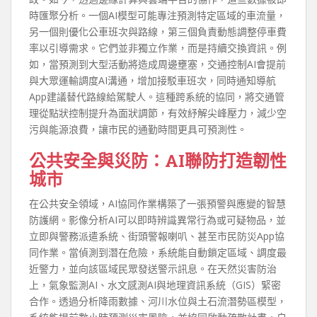
時匯聚分析。一個AI模型可能專注預測特定區域的車流量，
另一個則優化公車班次與路線，第三個負責動態調整停車費
率以引導需求。它們並非獨立作業，而是持續交換資訊。例
如，當預測到大型活動將造成周邊壅塞，交通控制AI會提前
與大眾運輸調度AI溝通，增加接駁車班次，同時通知導航
App建議替代路線給駕駛人。這種跨系統的協同，將交通管
理從點狀控制提升為面狀調節，有效紓解尖峰壓力，減少空
污與能源浪費，讓市民的通勤時間更具可預測性。
公共安全與災防：AI聯防打造韌性
城市
在公共安全領域，AI協同作業構築了一張預警與應變的智慧
防護網。影像分析AI可以即時辨識異常行為或可疑物品，並
立即與警務派遣系統、街頭警報喇叭、甚至市民防災App協
同作業。當偵測到潛在危險，系統能自動鎖定區域、調度最
近警力，並向該區域民眾發送警示訊息。在天然災害防治
上，氣象監測AI、水文感測AI與地理資訊系統（GIS）緊密
合作。透過分析降雨數據、河川水位與土石流潛勢區模型，