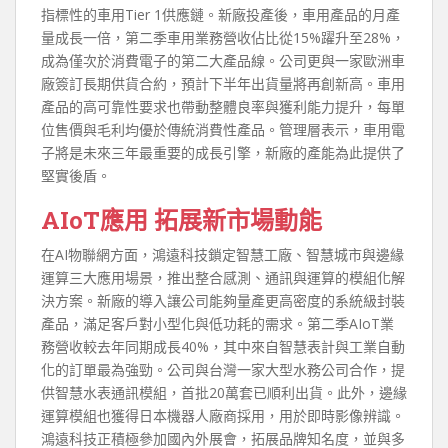
指標性的車用Tier 1供應鏈。新廠投產後，車用產品的月產
量成長一倍，第二季車用業務營收佔比從15%躍升至28%，
成為僅次於消費電子的第二大產品線。公司更與一家歐洲車
廠簽訂長期供貨合約，預計下半年出貨量將再創新高。車用
產品的高可靠性要求也帶動整體良率與獲利能力提升，每單
位售價與毛利均優於傳統消費性產品。管理層表示，車用電
子將是未來三年最重要的成長引擎，新廠的產能為此提供了
堅實後盾。
AIoT應用 拓展新市場動能
在AI物聯網方面，鴻遠科技鎖定智慧工廠、智慧城市與邊緣
運算三大應用場景，推出整合感測、通訊與運算的模組化解
決方案。新廠的導入讓公司能夠量產更高密度的系統級封裝
產品，滿足客戶對小型化與低功耗的需求。第二季AIoT業
務營收較去年同期成長40%，其中來自智慧表計與工業自動
化的訂單最為強勁。公司與台灣一家大型水務公司合作，提
供智慧水表通訊模組，首批20萬套已順利出貨。此外，邊緣
運算模組也獲得日本機器人廠商採用，用於即時影像辨識。
鴻遠科技正積極參加國內外展會，拓展品牌知名度，並與多