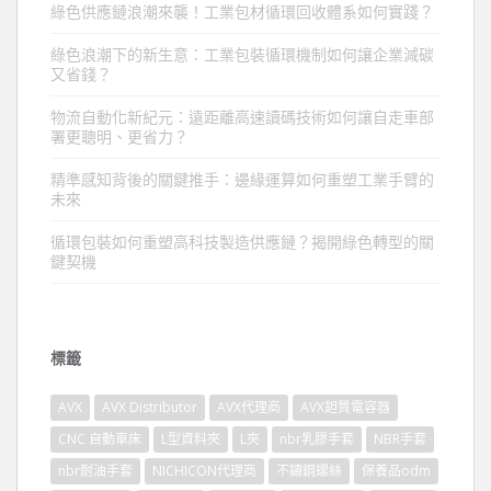
綠色供應鏈浪潮來襲！工業包材循環回收體系如何實踐？
綠色浪潮下的新生意：工業包裝循環機制如何讓企業減碳
又省錢？
物流自動化新紀元：遠距離高速讀碼技術如何讓自走車部
署更聰明、更省力？
精準感知背後的關鍵推手：邊緣運算如何重塑工業手臂的
未來
循環包裝如何重塑高科技製造供應鏈？揭開綠色轉型的關
鍵契機
標籤
AVX
AVX Distributor
AVX代理商
AVX鉭質電容器
CNC 自動車床
L型資料夾
L夾
nbr乳膠手套
NBR手套
nbr耐油手套
NICHICON代理商
不鏽鋼螺絲
保養品odm