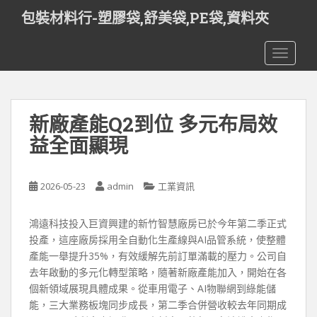
S
包裝材料行-塑膠袋,舒美袋,PE袋,資料夾
k
i
TOGGLE
p
t
o
m
新廠產能Q2到位 多元布局效
a
i
益全面顯現
n
c
o
2026-05-23
admin
工業資訊
n
t
鴻遠科技投入巨資興建的新竹智慧廠房已於今年第二季正式
e
投產，這座廠房採用全自動化生產線與AI品管系統，使整體
n
產能一舉提升35%，有效緩解先前訂單滿載的壓力。公司自
t
去年啟動的多元化轉型策略，隨著新廠產能加入，開始在各
個新領域展現具體成果。從車用電子、AI物聯網到綠能儲
能，三大業務板塊同步成長，第二季合併營收較去年同期成