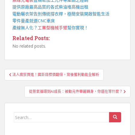
提供原廠最高品質的各式柴油
堆高機
出租
電動曬衣架
告別傳統撐衣桿，極簡安裝開啟智能生活
零件量產就選
CNC車床
產線無人化？
工業型機械手臂
幫你實現！
Related Posts:
No related posts.
文
法人瘋狂買進！國巨目標價翻倍，背後獲利動能全解析
章
導
從景氣循環到AI成長：被動元件華麗轉身，你還在等什麼？
覽
Search
for: