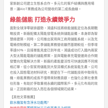
家新創公司建立生態系合作。多元化的客戶結構與應用場
景，讓AIoT業務成為公司營收的第二成長曲線。
綠能儲能 打造永續競爭力
面對全球淨零碳排趨勢，鴻遠科技將綠能儲能定位為長期戰
略投資。新廠配備太陽能發電系統與儲能設備，本身即為智
慧綠建築。同時，公司推出家用與工商用儲能系統，以及充
電樁控制模組。第二季儲能業務營收雖然基期較低，但季增
率達60%，且接單能見度已到年底。鴻遠成功打入國內兩家
大型太陽能電廠的儲能標案，並與電動車充電營運商合作開
發雙向充電解決方案。新廠的產能靈活性可快速因應不同規
格訂單，從小型家用儲能到大型貨櫃式系統皆能生產。公司
也投入固態電池材料研究，期望在下一代儲能技術中取得先
機。綠能業務的成長不僅帶來財務貢獻，也強化企業社會責
任形象，有助於爭取重視永續的國際客戶。多元化布局的效
益，正因新廠的加入而在各個領域開花結果。
【其他文章推薦】
飲水機
皆有含淨水功能嗎?
無線充電裝
置
精密加工元件等產品之經銷