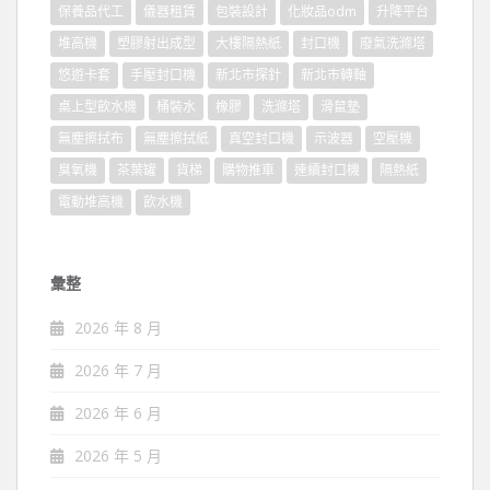
保養品代工
儀器租賃
包裝設計
化妝品odm
升降平台
堆高機
塑膠射出成型
大樓隔熱紙
封口機
廢氣洗滌塔
悠遊卡套
手壓封口機
新北市探針
新北市轉軸
桌上型飲水機
桶裝水
橡膠
洗滌塔
滑鼠墊
無塵擦拭布
無塵擦拭紙
真空封口機
示波器
空壓機
臭氧機
茶葉罐
貨梯
購物推車
連續封口機
隔熱紙
電動堆高機
飲水機
彙整
2026 年 8 月
2026 年 7 月
2026 年 6 月
2026 年 5 月