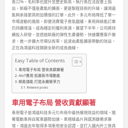
長22%，毛利率也提升至歷史新高。執行長在法說會上指
出，新廠不僅是產能的擴張，更是製程技術的升級，讓鴻遠
能夠承接更高附加價值的訂單。此外，多元布局降低了單一
市場波動的風險，即便消費電子景氣趨緩，車用與綠能訂單
仍持續增溫，成為穩定的獲利來源。展望下半年，公司將持
續投入研發，並透過新廠的彈性生產優勢，快速響應客戶需
求，進一步擴大市場佔有率。這波由產能擴張帶動的效益，
正在為鴻遠科技開啟全新的成長曲線。
Easy Table of Contents
車用電子布局 營收貢獻顯著
AIoT應用 拓展新市場動能
綠能儲能 打造永續競爭力
Related posts:
車用電子布局 營收貢獻顯著
車用電子是鴻遠科技多元化布局中最快展現效益的領域。隨
著電動車與自駕車趨勢加速，車規級晶片與感測器需求暴
增。鴻遠去年取得多項車用安全認證，並打入國內外三傢具