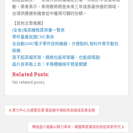
動。業者表示，車用散熱將是未來三年成長最快速的領域，
台灣供應鏈有機會從中獲得可觀的份額。
【其他文章推薦】
(全省)
堆高機
租賃保養一覽表
零件量產就選
CNC車床
全自動
SMD電子零件技術機器
，方便點料,發料作業手動包
裝機
買不起高檔茶葉，精緻包裝
茶葉罐
，也能撐場面!
晶片良率衝上去！
半導體機械手臂
是關鍵
Related Posts:
No related posts.
文
算力中心大建置狂潮 電容器市場迎來高速成長黃金期
章
導
輝達晶片驅動AI算力革命，積層陶瓷電容技術迎來新世代
覽