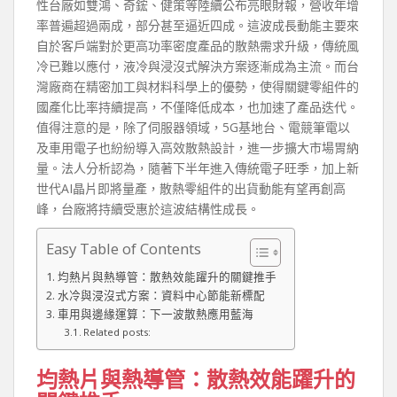
性台廠如雙鴻、奇鋐、健策等陸續公布亮眼財報，營收年增
率普遍超過兩成，部分甚至逼近四成。這波成長動能主要來
自於客戶端對於更高功率密度產品的散熱需求升級，傳統風
冷已難以應付，液冷與浸沒式解決方案逐漸成為主流。而台
灣廠商在精密加工與材料科學上的優勢，使得關鍵零組件的
國產化比率持續提高，不僅降低成本，也加速了產品迭代。
值得注意的是，除了伺服器領域，5G基地台、電競筆電以
及車用電子也紛紛導入高效散熱設計，進一步擴大市場胃納
量。法人分析認為，隨著下半年進入傳統電子旺季，加上新
世代AI晶片即將量產，散熱零組件的出貨動能有望再創高
峰，台廠將持續受惠於這波結構性成長。
Easy Table of Contents
均熱片與熱導管：散熱效能躍升的關鍵推手
水冷與浸沒式方案：資料中心節能新標配
車用與邊緣運算：下一波散熱應用藍海
Related posts:
均熱片與熱導管：散熱效能躍升的