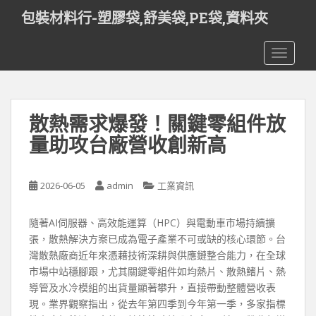
S
包裝材料行-塑膠袋,舒美袋,PE袋,資料夾
k
i
TOGGLE
p
t
o
m
散熱需求爆發！關鍵零組件放
a
i
量助攻台廠營收創新高
n
c
o
2026-06-05
admin
工業資訊
n
t
隨著AI伺服器、高效能運算（HPC）與電動車市場持續擴
e
張，散熱解決方案已成為電子產業不可或缺的核心環節。台
n
灣散熱廠商近年來憑藉技術深耕與供應鏈整合能力，在全球
t
市場中站穩腳跟，尤其關鍵零組件如均熱片、散熱鰭片、熱
導管及水冷模組的出貨量顯著攀升，直接帶動整體營收表
現。業界觀察指出，從去年第四季到今年第一季，多家指標