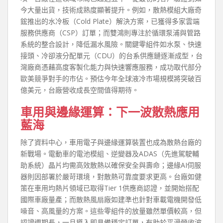
今大量出貨，技術成熟度顯著提升。例如，散熱模組大廠奇
鋐推出的水冷板（Cold Plate）解決方案，已獲得多家雲端
服務供應商（CSP）訂單；而雙鴻則專注於循環泵浦與管路
系統的整合設計，降低漏水風險。關鍵零組件如水泵、快速
接頭、冷卻液分配單元（CDU）的台系供應鏈逐漸成型，台
灣廠商憑藉高度客製化能力與快速響應服務，成功取代部分
歐美競爭對手的市佔。預估今年全球液冷市場規模將突破百
億美元，台廠營收成長空間值得期待。
車用與邊緣運算：下一波散熱應用
藍海
除了資料中心，車用電子與邊緣運算裝置也成為散熱台廠的
新戰場。電動車的電池模組、逆變器及ADAS（先進駕駛輔
助系統）晶片均需高效散熱以確保安全與壽命；邊緣AI伺服
器則因部署於嚴苛環境，對散熱可靠度要求更高。台廠如健
策在車用均熱片領域已取得Tier 1供應商認證，並開始搭配
國際車廠量產；而散熱風扇廠如建準也針對車載電機開發低
噪音、高風量的方案。這些零組件的放量雖然單價較高，但
認證週期長，一旦導入即具備穩定訂單，有助於平滑營收波