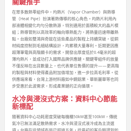
關鍵推手
在眾多散熱零組件中，均熱片（Vapor Chamber）與熱導
管（Heat Pipe）扮演著熱傳導的核心角色。均熱片利用內
部液體相變化均勻分散熱源，特別適用於面積較大的晶片模
組；熱導管則以高效率的軸向導熱能力，將熱量迅速帶離熱
點。台廠如雙鴻與奇鋐在這些產品的製程上持續突破，從銅
材純度控制到毛細結構設計，均累積大量專利。近期更因應
超薄筆電與高階顯卡的需求，開發出厚度低於0.4毫米的超
薄均熱片，並成功打入國際品牌供應鏈。關鍵零組件的放量
不僅反映在出貨數量上，也代表單位售價的提升——更高階
的製程與材料使得產品附加值增加，進一步拉高毛利率。從
供應端來看，台灣上游材料廠如中鋼鋁業、華新麗華等也同
步受惠於此波需求，形成產業鏈的正向循環。
水冷與浸沒式方案：資料中心節能
新標配
隨著資料中心功耗密度突破每機櫃50kW甚至100kW，傳統
氣冷已無法滿足散熱需求，水冷與浸沒式液冷成為主流選
項。台廠在這領域布局已超過五年，從最初的客戶驗證到如