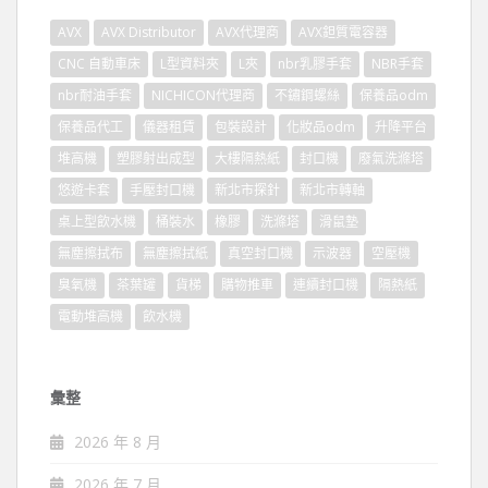
AVX
AVX Distributor
AVX代理商
AVX鉭質電容器
CNC 自動車床
L型資料夾
L夾
nbr乳膠手套
NBR手套
nbr耐油手套
NICHICON代理商
不鏽鋼螺絲
保養品odm
保養品代工
儀器租賃
包裝設計
化妝品odm
升降平台
堆高機
塑膠射出成型
大樓隔熱紙
封口機
廢氣洗滌塔
悠遊卡套
手壓封口機
新北市探針
新北市轉軸
桌上型飲水機
桶裝水
橡膠
洗滌塔
滑鼠墊
無塵擦拭布
無塵擦拭紙
真空封口機
示波器
空壓機
臭氧機
茶葉罐
貨梯
購物推車
連續封口機
隔熱紙
電動堆高機
飲水機
彙整
2026 年 8 月
2026 年 7 月