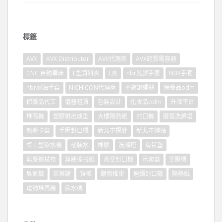
標籤
AVX
AVX Distributor
AVX代理商
AVX鉭質電容器
CNC 自動車床
L型資料夾
L夾
nbr乳膠手套
NBR手套
nbr耐油手套
NICHICON代理商
不鏽鋼螺絲
保養品odm
保養品代工
儀器租賃
包裝設計
化妝品odm
升降平台
堆高機
塑膠射出成型
大樓隔熱紙
封口機
廢氣洗滌塔
悠遊卡套
手壓封口機
新北市探針
新北市轉軸
桌上型飲水機
桶裝水
橡膠
洗滌塔
滑鼠墊
無塵擦拭布
無塵擦拭紙
真空封口機
示波器
空壓機
臭氧機
茶葉罐
貨梯
購物推車
連續封口機
隔熱紙
電動堆高機
飲水機