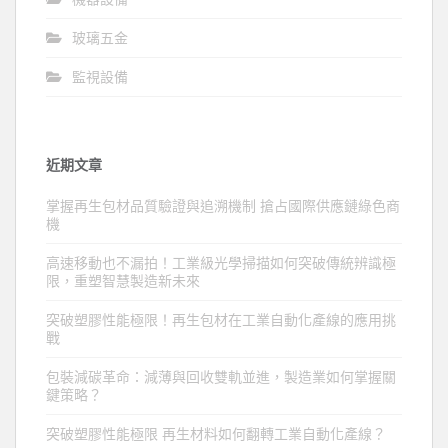
玻璃五金
監視設備
近期文章
掌握再生包材品質驗證與追溯機制 搶占國際供應鏈綠色商
機
高速移動也不漏拍！工業級光學掃描如何突破傳統辨識極
限，重塑智慧製造新未來
突破塑膠性能極限！再生包材在工業自動化產線的應用挑
戰
包裝減碳革命：減薄與回收雙軌並進，製造業如何掌握關
鍵策略？
突破塑膠性能極限 再生材料如何翻轉工業自動化產線？