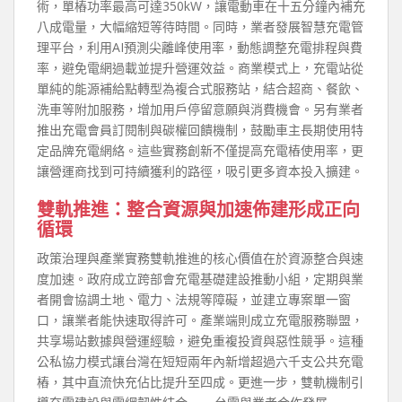
術，單樁功率最高可達350kW，讓電動車在十五分鐘內補充
八成電量，大幅縮短等待時間。同時，業者發展智慧充電管
理平台，利用AI預測尖離峰使用率，動態調整充電排程與費
率，避免電網過載並提升營運效益。商業模式上，充電站從
單純的能源補給點轉型為複合式服務站，結合超商、餐飲、
洗車等附加服務，增加用戶停留意願與消費機會。另有業者
推出充電會員訂閱制與碳權回饋機制，鼓勵車主長期使用特
定品牌充電網絡。這些實務創新不僅提高充電樁使用率，更
讓營運商找到可持續獲利的路徑，吸引更多資本投入擴建。
雙軌推進：整合資源與加速佈建形成正向
循環
政策治理與產業實務雙軌推進的核心價值在於資源整合與速
度加速。政府成立跨部會充電基礎建設推動小組，定期與業
者開會協調土地、電力、法規等障礙，並建立專案單一窗
口，讓業者能快速取得許可。產業端則成立充電服務聯盟，
共享場站數據與營運經驗，避免重複投資與惡性競爭。這種
公私協力模式讓台灣在短短兩年內新增超過六千支公共充電
樁，其中直流快充佔比提升至四成。更進一步，雙軌機制引