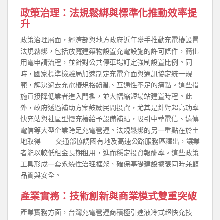
政策治理：法規鬆綁與標準化推動效率提
升
政策治理層面，經濟部與地方政府近年聯手推動充電樁設置
法規鬆綁，包括放寬建築物設置充電設施的許可條件，簡化
用電申請流程，並針對公共停車場訂定強制設置比例。同
時，國家標準檢驗局加速制定充電介面與通訊協定統一規
範，解決過去充電樁規格紛亂、互通性不足的痛點。這些措
施直接降低業者進入門檻，並大幅縮短場站建置時程。此
外，政府透過補助方案鼓勵民間投資，尤其是針對超高功率
快充站與社區型慢充樁給予設備補貼，吸引中華電信、遠傳
電信等大型企業跨足充電營運。法規鬆綁的另一重點在於土
地取得——交通部協調國有地及高速公路服務區釋出，讓業
者能以較低租金長期租用，進而穩定投資報酬率。這些政策
工具形成一套系統性治理框架，確保基礎建設擴張同時兼顧
品質與安全。
產業實務：技術創新與商業模式雙重突破
產業實務方面，台灣充電營運商積極引進液冷式超快充技