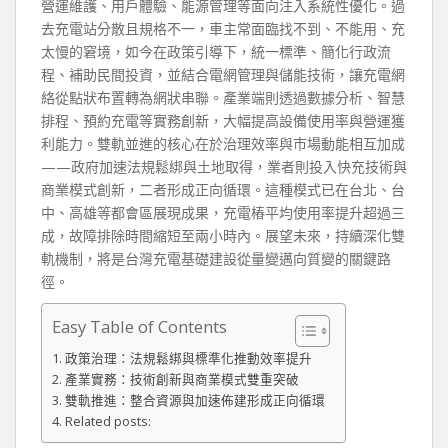
營運維護、用戶體驗、能源管理等面向注入系統性優化。過
去充電站分散且規格不一，車主常面臨找不到、不能用、充
太慢的窘境，如今在政策引導下，統一標準、簡化行政流
程、補助民間投資，並結合電網管理與儲能技術，讓充電網
絡從點狀布置轉為網狀串聯。產業端則透過數據分析、智慧
排程、預約充電等實務創新，大幅提高設備使用率與營運獲
利能力。雙軌並進的核心在於治理效率與市場動能相互加成
——政府加速法規鬆綁與土地取得，業者則投入快充技術與
商業模式創新，二者形成正向循環。這種模式已在台北、台
中、高雄等都會區展現成果，充電樁平均使用率提升超過三
成，故障排除時間縮短至兩小時內。展望未來，持續深化雙
軌機制，將是台灣充電基礎建設從量變邁向質變的關鍵路
徑。
Easy Table of Contents
政策治理：法規鬆綁與標準化推動效率提升
產業實務：技術創新與商業模式雙重突破
雙軌推進：整合資源與加速佈建形成正向循環
Related posts: