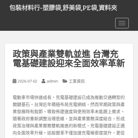
S
包裝材料行-塑膠袋,舒美袋,PE袋,資料夾
k
i
TOGGLE
p
t
o
m
政策與產業雙軌並進 台灣充
a
i
電基礎建設迎來全面效率革新
n
c
o
2026-07-02
admin
工業資訊
n
t
電動車市場快速成長，充電基礎建設已成為推動交通轉型的
e
關鍵基石。台灣近年積極布局充電網絡，然而早期政策與產
n
業發展時有脫節，導致佈建速度與使用效率未能跟上需求。
t
隨著政府重新調整治理思維，並與產業實務深度結合，形成
政策治理與產業實務雙軌推進的新模式，充電基礎建設正邁
向全面效率升級。這股變革不僅加速充電樁密度提升，更從