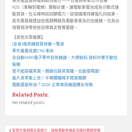
導充電建設與電網韌性結合——台電與業者合作發展
V2G（車輛到電網）實驗計畫，讓電動車電池成為分散式儲
能資源，在尖峰時段回饋電力。這個循環持續強化的結果，
是充電基礎建設從瓶頸轉變為電動車普及的加速器，也為台
灣實現淨零排放目標奠定堅實基礎。
【其他文章推薦】
(全省)
堆高機
租賃保養一覽表
零件量產就選
CNC車床
全自動
SMD電子零件技術機器
，方便點料,發料作業手動包
裝機
買不起高檔茶葉，精緻包裝
茶葉罐
，也能撐場面!
晶片良率衝上去！
半導體機械手臂
是關鍵
電動還是柴油？2026 企業
堆高機
選購全攻略
Related Posts:
No related posts.
文
智慧充電網路全面進化：破解電動車補能海嘯的關鍵策略