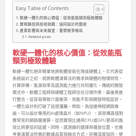
Easy Table of Contents
軟硬一體化的核心價值：從效能瓶頸到極致體驗
實現路徑與技術挑戰：協同設計的藝術
產業影響與未來展望：重塑競爭格局
Related posts:
軟硬一體化的核心價值：從效能瓶
頸到極致體驗
軟硬一體化絕非簡單地將軟體安裝在現成硬體上。它代表從
系統設計之初，就將軟體演算法的需求與硬體的物理特性、
計算架構、能源效率及感測能力進行共同優化。傳統的開發
模式中，軟體工程師與硬體工程師往往分頭作業，最後再進
行整合，這容易導致介面衝突、效能不彰與開發時程延宕。
一體化設計則打破了這道藩籬。例如，為加速神經網路推
論，可以設計專用的AI處理晶片（如NPU），其架構直接對
應常見的網路層運算，從而實現比通用CPU或GPU更高的能
效比與更低的延遲。同時，感測器的選擇與擺放位置，也需
考量演算法所需的數據品質與融合方式。這種深度協同，使