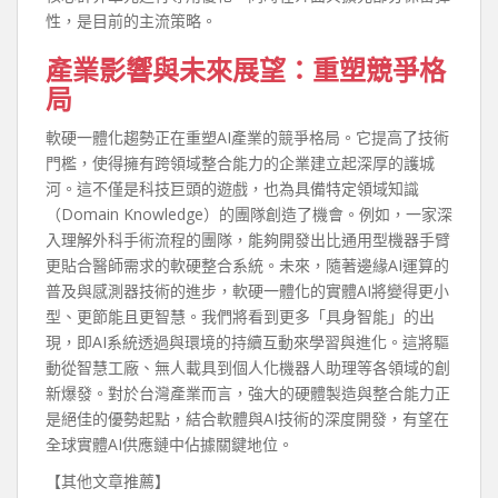
性，是目前的主流策略。
產業影響與未來展望：重塑競爭格
局
軟硬一體化趨勢正在重塑AI產業的競爭格局。它提高了技術
門檻，使得擁有跨領域整合能力的企業建立起深厚的護城
河。這不僅是科技巨頭的遊戲，也為具備特定領域知識
（Domain Knowledge）的團隊創造了機會。例如，一家深
入理解外科手術流程的團隊，能夠開發出比通用型機器手臂
更貼合醫師需求的軟硬整合系統。未來，隨著邊緣AI運算的
普及與感測器技術的進步，軟硬一體化的實體AI將變得更小
型、更節能且更智慧。我們將看到更多「具身智能」的出
現，即AI系統透過與環境的持續互動來學習與進化。這將驅
動從智慧工廠、無人載具到個人化機器人助理等各領域的創
新爆發。對於台灣產業而言，強大的硬體製造與整合能力正
是絕佳的優勢起點，結合軟體與AI技術的深度開發，有望在
全球實體AI供應鏈中佔據關鍵地位。
【其他文章推薦】