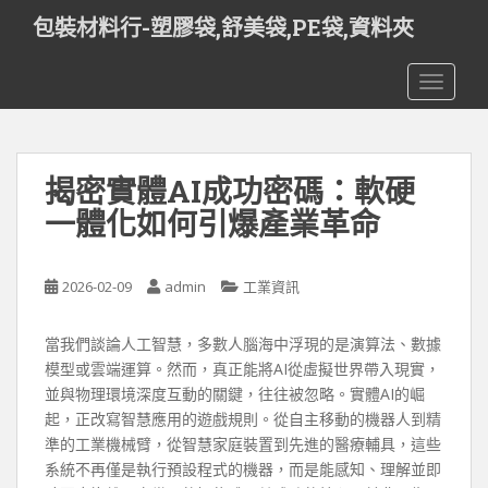
S
包裝材料行-塑膠袋,舒美袋,PE袋,資料夾
k
i
TOGGLE
p
t
o
m
揭密實體AI成功密碼：軟硬
a
i
一體化如何引爆產業革命
n
c
o
2026-02-09
admin
工業資訊
n
t
當我們談論人工智慧，多數人腦海中浮現的是演算法、數據
e
模型或雲端運算。然而，真正能將AI從虛擬世界帶入現實，
n
並與物理環境深度互動的關鍵，往往被忽略。實體AI的崛
t
起，正改寫智慧應用的遊戲規則。從自主移動的機器人到精
準的工業機械臂，從智慧家庭裝置到先進的醫療輔具，這些
系統不再僅是執行預設程式的機器，而是能感知、理解並即