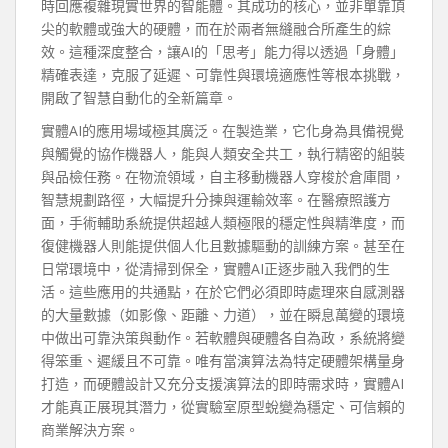
時回應複雜現實世界的智能體。其成功的核心，並非單靠頂
尖的軟體或強大的硬體，而在於兩者無縫融合所產生的綜
效。這種深度整合，讓AI的「思考」能力得以透過「身體」
精確表達，克服了延遲、可靠性與環境適應性等根本挑戰，
開啟了智慧自動化的全新篇章。
實體AI的應用場域極其廣泛。在製造業，它化身為具備視覺
與觸覺的協作機器人，能與人類安全共工，執行精密的組裝
與品檢任務。在物流領域，自主移動機器人穿梭於倉庫間，
智慧規劃路徑，大幅提升分揀與運輸效率。在醫療照護方
面，手術輔助系統提供超越人類極限的穩定性與精準度，而
復健機器人則能提供個人化且數據驅動的訓練方案。甚至在
日常環境中，從清掃到保全，實體AI正逐步融入我們的生
活。這些應用的共通點，在於它們必須即時處理來自感測器
的大量數據（如影像、距離、力道），並在瞬息萬變的環境
中做出可靠決策與動作。若軟體與硬體各自為政，系統將變
得笨重、遲緩且不可靠。唯有當演算法為特定硬體架構量身
打造，而硬體設計又充分支援演算法的即時需求時，實體AI
才能真正展現其潛力，從實驗室原型蛻變為穩定、可信賴的
商業解決方案。