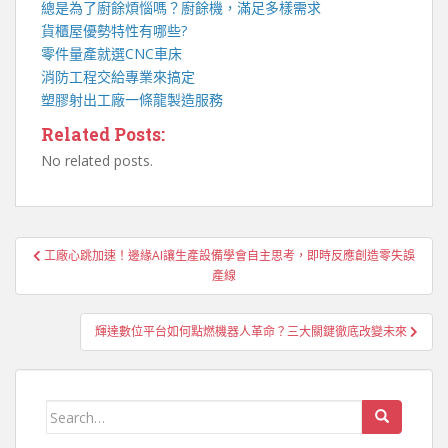
總是為了廚餘煩惱嗎？
廚餘機
，滿足多樣需求
貨櫃屋
優勢特性有哪些?
零件量產就選
CNC車床
消防工程
交給專業來搞定
塑膠射出工廠
一條龍製造服務
Related Posts:
No related posts.
文
工廠心跳加速！邊緣AI讓生產設備學會自主思考，即時反應創造零失誤
章
產線
導
覽
輝達數位平台如何點燃機器人革命？三大關鍵徹底改變未來
Search
for: