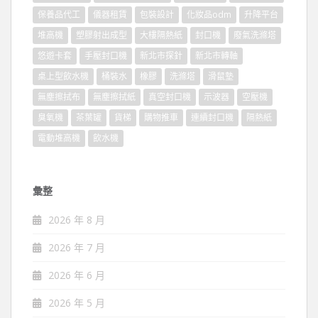
保養品代工
儀器租賃
包裝設計
化妝品odm
升降平台
堆高機
塑膠射出成型
大樓隔熱紙
封口機
廢氣洗滌塔
悠遊卡套
手壓封口機
新北市探針
新北市轉軸
桌上型飲水機
桶裝水
橡膠
洗滌塔
滑鼠墊
無塵擦拭布
無塵擦拭紙
真空封口機
示波器
空壓機
臭氧機
茶葉罐
貨梯
購物推車
連續封口機
隔熱紙
電動堆高機
飲水機
彙整
2026 年 8 月
2026 年 7 月
2026 年 6 月
2026 年 5 月