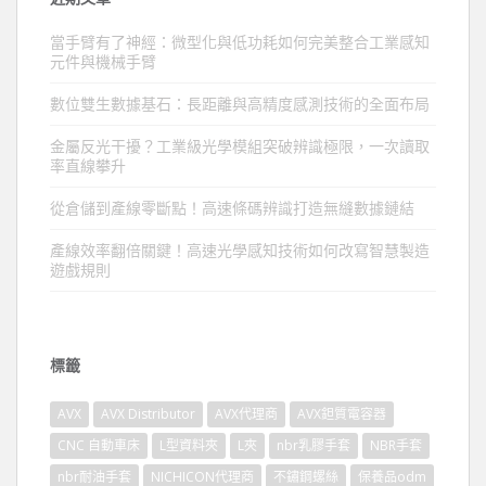
當手臂有了神經：微型化與低功耗如何完美整合工業感知
元件與機械手臂
數位雙生數據基石：長距離與高精度感測技術的全面布局
金屬反光干擾？工業級光學模組突破辨識極限，一次讀取
率直線攀升
從倉儲到產線零斷點！高速條碼辨識打造無縫數據鏈結
產線效率翻倍關鍵！高速光學感知技術如何改寫智慧製造
遊戲規則
標籤
AVX
AVX Distributor
AVX代理商
AVX鉭質電容器
CNC 自動車床
L型資料夾
L夾
nbr乳膠手套
NBR手套
nbr耐油手套
NICHICON代理商
不鏽鋼螺絲
保養品odm