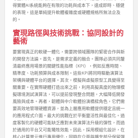
得實體AI系統能夠在有限的功耗與成本下，達成即時、穩健
的表現，這是單純提升軟體複雜度或硬體規格所無法企及
的。
實現路徑與技術挑戰：協同設計的
藝術
要實現真正的軟硬一體化，需要跨領域團隊的緊密合作與新
的開發方法論。首先，是需求定義的融合。團隊必須共同釐
清最終應用場景的關鍵性能指標（KPI），例如反應時間、
精準度、功耗預算與成本限制。這些KPI將同時驅動演算法
架構與硬體平台的選擇。其次，模擬與虛擬原型工具變得至
關重要。在實際硬體打造出來之前，利用高擬真度的物理模
擬環境測試演算法，可以提前發現整合問題，大幅降低開發
風險與成本。再者，韌體與中介軟體扮演橋樑角色，它們需
要高效地管理硬體資源，並為上層應用軟體提供穩定且統一
的應用程式介面。最大的挑戰在於平衡靈活性與最佳化。過
度客製化的硬體可能缺乏應對未來演算法升級的彈性，而過
於通用的平台又可能犧牲效能。因此，採用模組化設計，在
核心計算單元進行專用優化，同時在介面與擴充部分保留彈