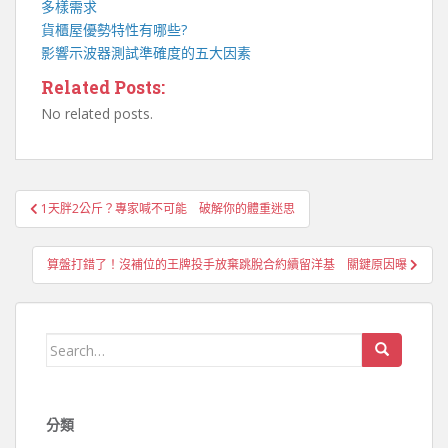
多樣需求
貨櫃屋
優勢特性有哪些?
影響
示波器
測試準確度的五大因素
Related Posts:
No related posts.
文
1天胖2公斤？專家喊不可能 破解你的體重迷思
章
導
算盤打錯了！沒補位的王牌投手放棄跳脫合約續留洋基 關鍵原因曝
覽
Search
for:
分類