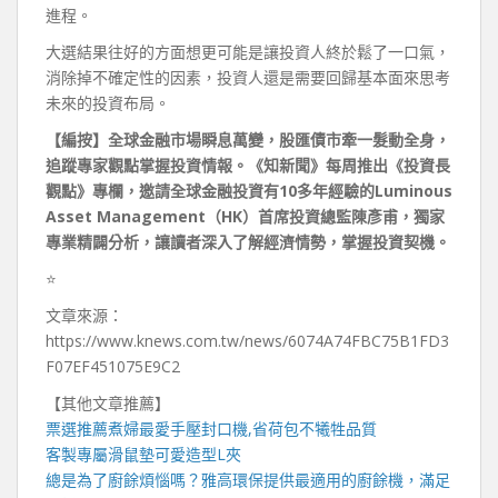
進程。
大選結果往好的方面想更可能是讓投資人終於鬆了一口氣，
消除掉不確定性的因素，投資人還是需要回歸基本面來思考
未來的投資布局。
【編按】全球金融市場瞬息萬變，股匯債市牽一髮動全身，
追蹤專家觀點掌握投資情報。《知新聞》每周推出《投資長
觀點》專欄，邀請全球金融投資有10多年經驗的Luminous
Asset Management（HK）首席投資總監陳彥甫，獨家
專業精闢分析，讓讀者深入了解經濟情勢，掌握投資契機。
⭐️
文章來源：
https://www.knews.com.tw/news/6074A74FBC75B1FD3
F07EF451075E9C2
【其他文章推薦】
票選推薦煮婦最愛手壓
封口機
,省荷包不犧牲品質
客製專屬
滑鼠墊
可愛造型
L夾
總是為了廚餘煩惱嗎？雅高環保提供最適用的
廚餘機
，滿足