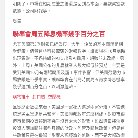
明朗了，市場在短期震盪之後還是回到基本面，要觀察宏觀
數據、公司財報等。
廣告
聯準會周五降息機率幾乎百分之百
尤其美國第3季財報已經公布一大半，企業的基本面還是相
對健康，儘管這些科技龍頭的財報數字，讓市場在10月底時
出現震盪，不過持續的AI支出及AI採用，趨勢並未改變，另
外，上周五美國公布的非農就業人數大幅低於預期，主要是
受到美國10月有兩場颶風及罷工事件影響，但美國勞動力市
場放緩是不爭事實，讓聯準會在台灣時間周五再次降息機率
幾乎達到百分之百，以刺激經濟。
購物推車
封口機
空壓機
且從歷史數據來看，美國是一黨獨大還是兩黨分治，不管總
統是民主黨還是共和黨，美國聯邦政府怎麼組成，對股市跟
債市長期投資報酬率幾乎沒有太大的影響，雖然選舉將決定
投資人應該關注哪些具體的財政、監管及關稅政策，但是這
些政策只是在邊際上影響宏觀經濟的軌跡，而不是大幅改變