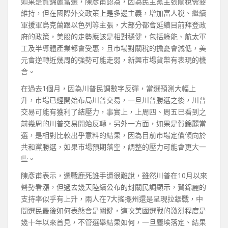
如果是賀錦麗當選，陳彥甫認為，因為民主黨主張關稅需要
維持，但在國際外交政策上是多邊主義，增加富人稅、繼續
軍援軍烏克蘭跟以色列等主張，大部分都會延續目前拜登政
府的政策，美股的走勢應該是相對穩健，包括綠能、航太軍
工及半導體產業都會受惠，且市場對關稅的擔憂會減低，美
元會逆轉近幾周的強勢可能走弱，新興市場貨幣有表現的機
會。
在過去1個月，因為川普民調數字反彈，當選預測大幅上
升，市場已經開始布局川普交易，一旦川普勝選之後，川普
交易可能有獲利了結壓力，事實上，上周四、周五已看到之
前幾周的川普交易開始反轉，另外一方面，如果是賀錦麗當
選，是相對比較出乎意料的結果，因為目前市場定價傾向於
共和黨勝選，如果市場預期落空，調整的壓力可能會更大一
些。
陳彥甫表示，選戰鹿死誰手還很難說，雖然川普在10月以來
聲勢看漲，但過去幾天陸續公布的封關民調顯示，賀錦麗的
支持率似乎有上升，兩人在7大搖擺州還是呈現拉鋸戰，中
間選民最後如何表態會是關鍵，這次美國選戰的激烈程度是
幾十年以來首見，不管選舉結果如何，一旦塵埃落定、結果