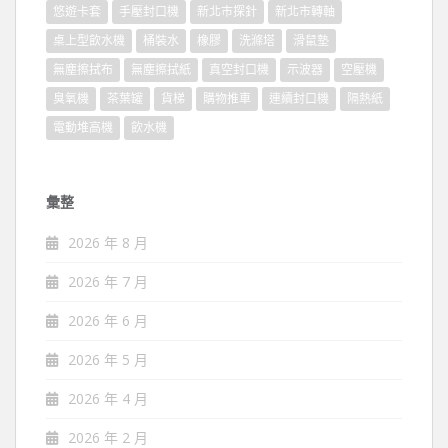
悠遊卡套
手壓封口機
新北市探針
新北市轉軸
桌上型飲水機
桶裝水
橡膠
洗滌塔
滑鼠墊
無塵擦拭布
無塵擦拭紙
真空封口機
示波器
空壓機
臭氧機
茶葉罐
貨梯
購物推車
連續封口機
隔熱紙
電動堆高機
飲水機
彙整
2026 年 8 月
2026 年 7 月
2026 年 6 月
2026 年 5 月
2026 年 4 月
2026 年 2 月