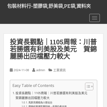
S
包裝材料行-塑膠袋,舒美袋,PE袋,資料夾
k
i
TOGGLE
p
t
o
m
投資長觀點｜1105周報：川普
a
i
若勝選有利美股及美元 賀錦
n
麗勝出回檔壓力較大
c
o
n
2024-11-08
admin
工業資訊
t
e
n
Easy Table of Contents
t
投資長觀點｜1105周報：川普若勝選有利美股及美元
賀錦麗勝出回檔壓力較大
馬斯克積極為川普站台
選舉結果僅影響短線、長期仍看本面