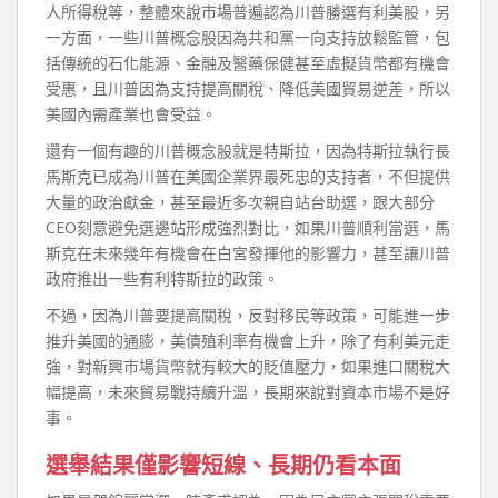
人所得稅等，整體來說市場普遍認為川普勝選有利美股，另
一方面，一些川普概念股因為共和黨一向支持放鬆監管，包
括傳統的石化能源、金融及醫藥保健甚至虛擬貨幣都有機會
受惠，且川普因為支持提高關稅、降低美國貿易逆差，所以
美國內需產業也會受益。
還有一個有趣的川普概念股就是特斯拉，因為特斯拉執行長
馬斯克已成為川普在美國企業界最死忠的支持者，不但提供
大量的政治獻金，甚至最近多次親自站台助選，跟大部分
CEO刻意避免選邊站形成強烈對比，如果川普順利當選，馬
斯克在未來幾年有機會在白宮發揮他的影響力，甚至讓川普
政府推出一些有利特斯拉的政策。
不過，因為川普要提高關稅，反對移民等政策，可能進一步
推升美國的通膨，美債殖利率有機會上升，除了有利美元走
強，對新興市場貨幣就有較大的貶值壓力，如果進口關稅大
幅提高，未來貿易戰持續升溫，長期來說對資本市場不是好
事。
選舉結果僅影響短線、長期仍看本面