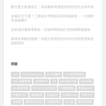
數位雙生數據基石：長距離與高精度感測技術的全面布局
金屬反光干擾？工業級光學模組突破辨識極限，一次讀取
率直線攀升
從倉儲到產線零斷點！高速條碼辨識打造無縫數據鏈結
產線效率翻倍關鍵！高速光學感知技術如何改寫智慧製造
遊戲規則
標籤
AVX
AVX Distributor
AVX代理商
AVX鉭質電容器
CNC 自動車床
L型資料夾
L夾
nbr乳膠手套
NBR手套
nbr耐油手套
NICHICON代理商
不鏽鋼螺絲
保養品odm
保養品代工
儀器租賃
包裝設計
化妝品odm
升降平台
堆高機
塑膠射出成型
大樓隔熱紙
封口機
廢氣洗滌塔