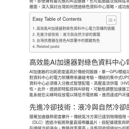
術，即使擁有最先進的AI加速器，也可能面臨法規與成
層面，深入探討台灣如何透過綠色資料中心策略，成功
Easy Table of Contents
高效能AI加速器對綠色資料中心電力架構的挑戰
先進冷卻技術：液冷與自然冷卻的實踐
台灣供應鏈在綠色AI部署中的關鍵角色
Related posts:
高效能AI加速器對綠色資料中心
AI加速器的功耗密度遠高於傳統伺服器，單一GPU模組
對資料中心的電力架構帶來嚴峻考驗。傳統的集中式UP
資料中心必須導入分散式智慧配電、高壓直流供電（HV
性。此外，透過即時監控與AI排程，可動態調整加速器
能系統在尖峰時段放電以降低市電依賴，進而達成PUE
先進冷卻技術：液冷與自然冷卻
隨著加速器熱密度攀升，傳統氣冷方案已達到物理極限
（DLC）透過冷板將熱量直接帶離晶片，搭配循環泵與熱
在絕緣冷卻液中，散熱效率更高，且能回收超過90%的