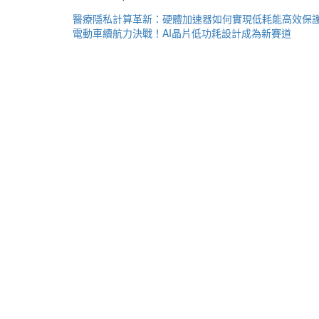
文
醫療隱私計算革新：硬體加速器如何實現低耗能高效保
電動車續航力決戰！AI晶片低功耗設計成為新賽道
章
導
覽