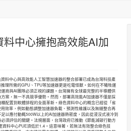
料中心擁抱高效能AI加
色資料中心與高效能人工智慧加速器的整合部署已成為台灣科技產
推理所需的GPU、TPU等加速器更是吃電怪獸。如何在不犧牲運
運商與AI團隊必須正視的課題。台灣擁有全球最完整的半導體供
方案，無一不具競爭優勢。然而，部署高效能AI加速器不僅是採
機櫃配置到軟體排程的全面革新。綠色資料中心的概念已經從「省
使用效率，例如動態調整加速器負載、預測性維護以及無縫整合再
足以應付動輒500W以上的AI加速器熱密度，因此從浸沒式液冷到
時必須評估的關鍵。法規層面，台灣政府已推動《節能減碳行動方
建資料中心PUE須低於1.4。這意味著，若無法有效整合綠色技