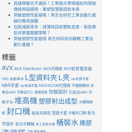
高速移動也不漏拍！工業級光學掃描如何突破
傳統辨識極限，重塑智慧製造新未來
突破塑膠性能極限！再生包材在工業自動化產
線的應用挑戰
包裝減碳革命：減薄與回收雙軌並進，製造業
如何掌握關鍵策略？
突破塑膠性能極限 再生材料如何翻轉工業自
動化產線？
標籤
AVX
AVX Distributor
AVX鉭質電容器
AVX代理商
L夾
L型資料夾
CNC 自動車床
nbr乳膠手套
NBR手套
NICHICON代理商
不鏽鋼螺絲
nbr耐油手套
保
包裝設計
化妝品odm
升
養品odm
保養品代工
儀器租賃
堆高機
塑膠射出成型
降平台
大樓隔熱
封口機
新北
廢氣洗滌塔
悠遊卡套
紙
手壓封口機
桶裝水
橡膠
市探針
新北市轉軸
桌上型飲水機