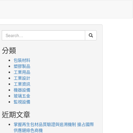
Search
for:
分類
包裝材料
塑膠製品
工業用品
工業設計
工業資訊
機器設備
玻璃五金
監視設備
近期文章
掌握再生包材品質驗證與追溯機制 搶占國際
供應鏈綠色商機