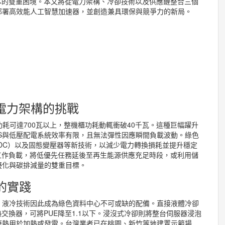
本的雙重困境。本文將從電力架構、冷卻技術以及供應鏈整合三個
部署高效能人工智慧加速器，並創造兼具環保與競爭力的新局。
電力架構的挑戰
功耗可達700瓦以上，整機櫃功耗動輒衝破40千瓦。這種巨幅躍升
S與低壓配電系統效率有限，且無法彈性因應瞬間負載波動。綠色
DC）以及固態變壓器等新技術，以減少電力轉換損耗並提升穩定
工作負載，將低優先任務延後至再生能源供應充足時段，或利用儲
優化與碳排減量的雙重目標。
的實踐
。液冷技術因此成為綠色資料中心不可或缺的配備。直接液體冷卻
交換器，可將PUE降至1.1以下。浸沒式冷卻則將整台伺服器浸泡
廢熱用於加熱或發電。台灣業者已在桃園、新竹等地建置示範場