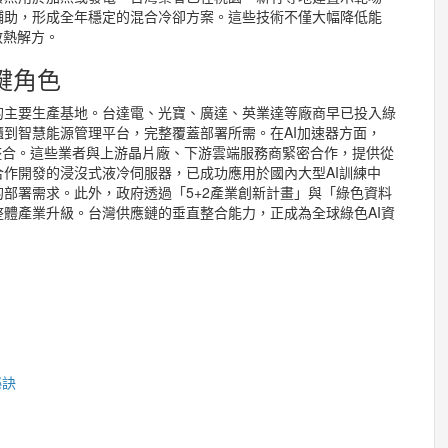
輔助，形成全年穩定的混合冷卻方案。這些技術不僅大幅降低能
散熱解方。
鍵角色
的主要生產基地。台達電、光寶、廣達、英業達等廠商早已投入綠
到智慧能源管理平台，完整覆蓋部署所需。在AI加速器方面，
系統整合。這些業者與上游晶片廠、下游雲端服務商緊密合作，提供從
作開發的浸沒式液冷伺服器，已成功應用於國內大型AI訓練中
的部署需求。此外，政府透過「5+2產業創新計畫」與「綠色資料
體產業升級。台灣供應鏈的垂直整合能力，正成為全球綠色AI資
祕訣