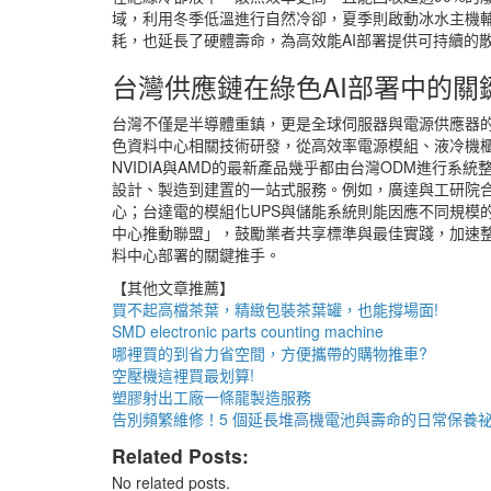
域，利用冬季低溫進行自然冷卻，夏季則啟動冰水主機
耗，也延長了硬體壽命，為高效能AI部署提供可持續的
台灣供應鏈在綠色AI部署中的關
台灣不僅是半導體重鎮，更是全球伺服器與電源供應器
色資料中心相關技術研發，從高效率電源模組、液冷機櫃
NVIDIA與AMD的最新產品幾乎都由台灣ODM進行
設計、製造到建置的一站式服務。例如，廣達與工研院合
心；台達電的模組化UPS與儲能系統則能因應不同規模
中心推動聯盟」，鼓勵業者共享標準與最佳實踐，加速整
料中心部署的關鍵推手。
【其他文章推薦】
買不起高檔茶葉，精緻包裝
茶葉罐
，也能撐場面!
SMD electronic parts counting machine
哪裡買的到省力省空間，方便攜帶的
購物推車
?
空壓機
這裡買最划算!
塑膠射出工廠
一條龍製造服務
告別頻繁維修！5 個延長
堆高機
電池與壽命的日常保養
Related Posts:
No related posts.