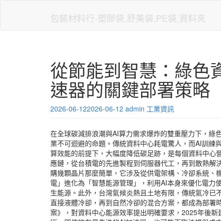
Skip
to
包裝材料行-塑膠袋,舒美袋,PE袋,資料夾
main
content
從節能到智慧：綠色資
速器的關鍵部署策略
2026-06-12
2026-06-12
admin
工業資訊
在全球碳減排浪潮與AI算力需求爆炸的雙重壓力下，綠
業不可迴避的命題。傳統資料中心耗電驚人，而AI訓練與
算效能的前提下，大幅度降低碳足跡，是每個資料中心營
應鏈，從台積電的先進製程到伺服器代工，再到散熱解決
購幾顆晶片那麼簡單，它涉及從供電架構、冷卻系統、
電」進化為「智慧能源管理」，利用AI本身來優化電力
生能源。此外，台灣氣候炎熱且土地有限，傳統氣冷已不
直接液體冷卻，再到自然冷卻的混合方案，都成為部署
案》，對資料中心能源效率提出明確要求，2025年後新