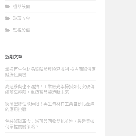
機器設備
玻璃五金
監視設備
近期文章
掌握再生包材品質驗證與追溯機制 搶占國際供應
鏈綠色商機
高速移動也不漏拍！工業級光學掃描如何突破傳
統辨識極限，重塑智慧製造新未來
突破塑膠性能極限！再生包材在工業自動化產線
的應用挑戰
包裝減碳革命：減薄與回收雙軌並進，製造業如
何掌握關鍵策略？