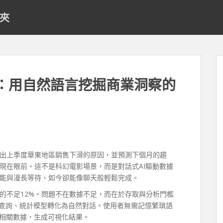
料夾
命：用自然語言挖掘商業洞察的
出上季度華東地區銷售下滑的原因，並預測下個月的趨
現在眼前。這不是科幻電影場景，而是對話式AI驅動數據
能與漫長等待，如今卻能像聊天般輕鬆完成。
的不足12%。問題不在數據不足，而在於存取與分析門檻
L查詢、統計模型轉化為自然對話。使用者無需記憶繁瑣語
取相關數據，生成可視化結果。