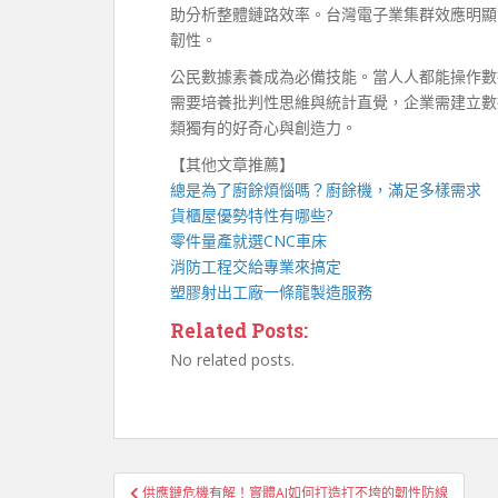
助分析整體鏈路效率。台灣電子業集群效應明顯
韌性。
公民數據素養成為必備技能。當人人都能操作數
需要培養批判性思維與統計直覺，企業需建立數
類獨有的好奇心與創造力。
【其他文章推薦】
總是為了廚餘煩惱嗎？
廚餘機
，滿足多樣需求
貨櫃屋
優勢特性有哪些?
零件量產就選
CNC車床
消防工程
交給專業來搞定
塑膠射出工廠
一條龍製造服務
Related Posts:
No related posts.
文
供應鏈危機有解！實體AI如何打造打不垮的韌性防線