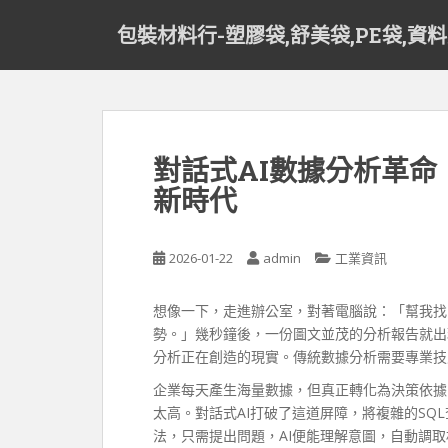
S
包裝材料行-塑膠袋,舒美袋,PE袋,資
k
i
p
t
o
m
對話式AI數據分析革
a
新時代
i
n
c
2026-01-22
admin
工業資訊
o
n
t
想像一下，走進辦公室，對著電腦說：「幫我找
e
勢。」幾秒鐘後，一份圖文並茂的分析報告就出
n
分析正在創造的現實。傳統數據分析需要專業技
t
企業每天產生海量數據，但真正轉化為決策依據
太高。對話式AI打破了這道屏障，將複雜的SQ
法，只需提出問題，AI便能理解意圖，自動調