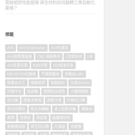
突破塑膠性能極限 再生材料如何翻轉工業自動化
產線？
標籤
AVX
AVX Distributor
AVX代理商
AVX鉭質電容器
CNC 自動車床
L型資料夾
L夾
nbr乳膠手套
NBR手套
nbr耐油手套
NICHICON代理商
不鏽鋼螺絲
保養品odm
保養品代工
儀器租賃
包裝設計
化妝品odm
升降平台
堆高機
塑膠射出成型
大樓隔熱紙
封口機
廢氣洗滌塔
悠遊卡套
手壓封口機
新北市探針
新北市轉軸
桌上型飲水機
桶裝水
橡膠
洗滌塔
滑鼠墊
無塵擦拭布
無塵擦拭紙
真空封口機
示波器
空壓機