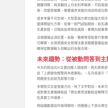
關鍵洞察：與其翻找上月毛利率報表，不如直接
易，改變思維難，需要循序漸進的培訓與成功案
成本考量不可忽視。大型雲端方案功能強大但月
選擇模組化方案，從單一部門試點開始，如先讓
生產排程。分階段投資降低風險，累積內部專業
法規遵循必須前置。金融、醫療等受監管行業需
可解釋。台灣資通安全管理法要求關鍵基礎設施
確保從數據輸入到輸出的全程合規。
未來趨勢：從被動問答到主
今天的對話式AI主要回應人類提問，明天將預
送「上週營收概覽與本週重點」，在月底提示「
問題發生前就亮起警示燈。
多模態交互是發展方向。除了文字對話，未來可
或對著生產儀錶板說「標出異常波動點並解釋可
近真實工作場景。
跨組織數據協作值得期待。供應鏈上下游企業在