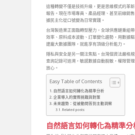
這種轉變不僅是技術升級，更是思維模式的革新
報告。現在市場專員、產品經理、甚至前線銷售
據民主化從口號變為日常實踐。
台灣製造業正面臨轉型壓力，全球供應鏈重組帶
效率、原料成本波動、訂單變化趨勢，用數據驅
建龐大數據團隊，就能享有頂級分析能力。
隱私與安全是另一關注焦點。台灣個資法嚴格規
查詢記錄可追溯，敏感數據自動脫敏，權限管理
放心。
Easy Table of Contents
自然語言如何轉化為精準分析
企業導入的實際挑戰與對策
未來趨勢：從被動問答到主動洞察
Related posts:
自然語言如何轉化為精準分