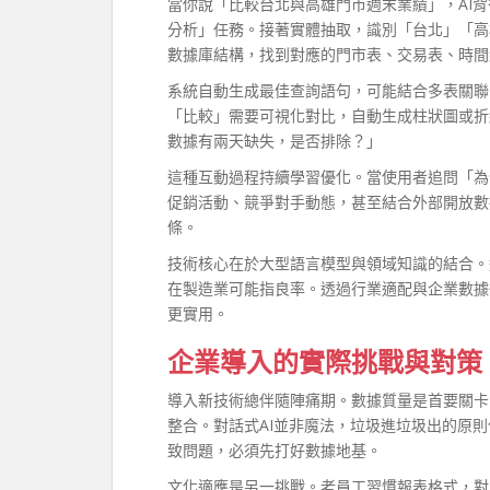
當你說「比較台北與高雄門市週末業績」，AI
分析」任務。接著實體抽取，識別「台北」「高
數據庫結構，找到對應的門市表、交易表、時間
系統自動生成最佳查詢語句，可能結合多表關聯
「比較」需要可視化對比，自動生成柱狀圖或折
數據有兩天缺失，是否排除？」
這種互動過程持續學習優化。當使用者追問「為
促銷活動、競爭對手動態，甚至結合外部開放數
條。
技術核心在於大型語言模型與領域知識的結合。
在製造業可能指良率。透過行業適配與企業數據
更實用。
企業導入的實際挑戰與對策
導入新技術總伴隨陣痛期。數據質量是首要關卡，分
整合。對話式AI並非魔法，垃圾進垃圾出的原
致問題，必須先打好數據地基。
文化適應是另一挑戰。老員工習慣報表格式，對