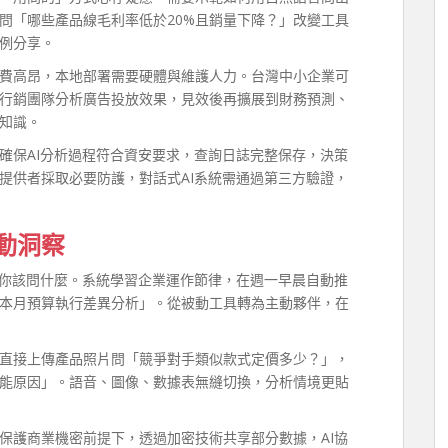
問「哪些產品線毛利率低於20%且銷量下降？」改變工具
例分享。
費高昂，本地部署需要硬體與維護人力。台灣中小企業可
行銷團隊分析廣告投放效果，見效後再擴展到財務預測、
知識。
確保AI分析過程符合資安要求，查詢日誌完整保存，決策
提供者採取必要防護，對話式AI系統需通過第三方驗證，
動洞察
測你該問什麼。系統學習企業運作節律，在週一早晨自動推
本月預算執行差異分析」。從被動工具轉為主動夥伴，在
直接上傳產品照片問「競爭對手類似款式定價多少？」，
能原因」。語音、圖像、數據表無縫切換，分析情境更貼
保護商業機密前提下，透過加密技術共享部分數據，AI協