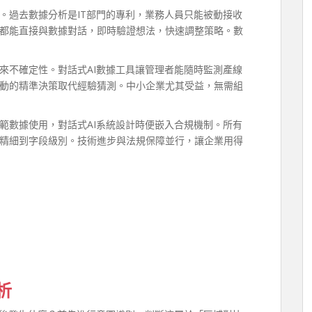
。過去數據分析是IT部門的專利，業務人員只能被動接收
都能直接與數據對話，即時驗證想法，快速調整策略。數
來不確定性。對話式AI數據工具讓管理者能隨時監測產線
動的精準決策取代經驗猜測。中小企業尤其受益，無需組
範數據使用，對話式AI系統設計時便嵌入合規機制。所有
精細到字段級別。技術進步與法規保障並行，讓企業用得
析