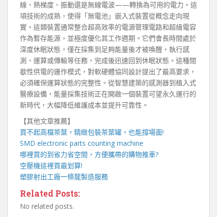
線、熱梯度、振動還是無線電波——轉換為可用的電力。這
項技術的成熟，使得「無電池」嵌入式裝置從概念走向現
實。這類裝置通常整合超高效率的電源管理電路和超級電容
作為暫存能源，並極度優化其工作週期。它們會長時間處於
深度休眠狀態，僅在採集到足夠能量後才被喚醒，執行感
測、運算或傳輸等任務，完成後迅速回到休眠狀態。這種間
歇性供電的運作模式，對軟硬體協同設計提出了最高要求，
必須確保運算狀態的完整性。從智慧建築的感測器到植入式
醫療設備，能量採集技術正在開啟一個裝置可望永久運行的
新時代，大幅降低維護成本並提升可靠性。
【其他文章推薦】
買不起高檔茶葉，精緻包裝
茶葉罐
，也能撐場面!
SMD electronic parts counting machine
哪裡買的到省力省空間，方便攜帶的
購物推車
?
空壓機
這裡買最划算!
塑膠射出工廠
一條龍製造服務
Related Posts:
No related posts.