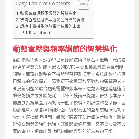
Easy Table of Contents
動態電壓與頻率調節的智慧進化
次閾值電壓運算與近閾值計算的實踐
環境能量採集與無電池裝置的未來
Related posts:
動態電壓與頻率調節的智慧進化
動態電壓與頻率調節早已是節能技術的基石，但新一代的技
術更加智慧與細膩。過去的DVFS主要根據處理器負載粗略
調整，而現在則整合了機器學習預測模型。系統能夠分析應
用程式的行為模式，預測接下來數毫秒至數秒的運算需求，
並提前調整至最合適的電壓與頻率點，避免因調整延遲造成
的效能損失或多餘能耗。此外，技術已從處理器核心本身，
擴展到系統單晶片內的每一個子模組，如記憶體控制器、圖
形處理單元及各種通訊介面，實現真正的全系統粒狀化功率
管理。這種精準控制，確保了裝置在執行如語音喚醒、簡易
影像識別等即時任務時，既能閃電般回應，又不會浪費不必
要的電力，讓效能與功耗的曲線達到前所未有的平衡。