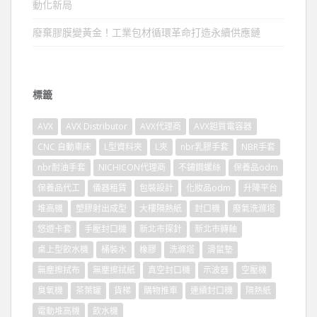
動化新局
廢棄膠膜變黃金！工業包材循環革命打造永續供應鏈
標籤
AVX
AVX Distributor
AVX代理商
AVX鉭質電容器
CNC 自動車床
L型資料夾
L夾
nbr乳膠手套
NBR手套
nbr耐油手套
NICHICON代理商
不鏽鋼螺絲
保養品odm
保養品代工
儀器租賃
包裝設計
化妝品odm
升降平台
堆高機
塑膠射出成型
大樓隔熱紙
封口機
廢氣洗滌塔
悠遊卡套
手壓封口機
新北市探針
新北市轉軸
桌上型飲水機
桶裝水
橡膠
洗滌塔
滑鼠墊
無塵擦拭布
無塵擦拭紙
真空封口機
示波器
空壓機
臭氧機
茶葉罐
貨梯
購物推車
連續封口機
隔熱紙
電動堆高機
飲水機