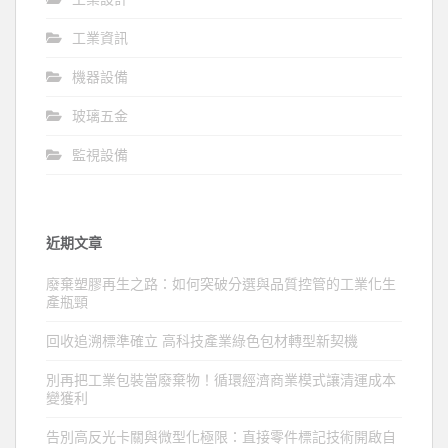
工業資訊
機器設備
玻璃五金
監視設備
近期文章
廢棄塑膠再生之路：如何突破分選與品質控管的工業化生
產瓶頸
回收追溯標準確立 高科技產業綠色包材轉型新契機
別再把工業包裝當廢棄物！循環經濟商業模式讓清運成本
變獲利
告別高反光卡關與微型化極限：直接零件標記技術開啟自