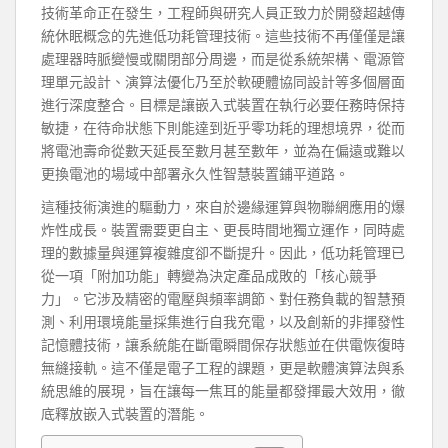
技術革命正在發生，工程師與研究人員正致力於開發超越傳
統休眠概念的先進低功耗管理技術。這些技術不再僅僅是讓
處理器時脈變慢或關閉部分周邊，而是從系統架構、電源管
理單元設計、演算法優化乃至於軟硬體協同設計等多個層面
進行深度整合。目標是讓嵌入式裝置在執行必要任務時保持
敏捷，在待命狀態下則能達到近乎零功耗的理想境界，從而
將電池壽命從數天延長至數月甚至數年，並為在偏遠或難以
更換電池的場域中部署永久性智慧裝置鋪平道路。
這種技術演進的驅動力，來自於邊緣運算與物聯網應用的爆
炸性成長。裝置需要更自主、更長時間地獨立運作，同時處
理的數據量與運算複雜度卻不斷提升。因此，低功耗管理已
從一項「附加功能」轉變為決定產品成敗的「核心競爭
力」。它涉及精密的電壓與頻率調節、對任務負載的智慧預
測、利用環境能量採集進行自我充電，以及創新的非揮發性
記憶體技術，讓系統能在斷電瞬間保存狀態並在供電恢復時
無縫接軌。這不僅是電子工程的課題，更是軟體演算法與系
統思維的展現，旨在讓每一焦耳的能量都發揮最大效用，徹
底釋放嵌入式裝置的潛能。