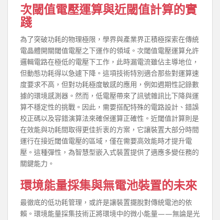
次閾值電壓運算與近閾值計算的實
踐
為了突破功耗的物理極限，學界與產業界正積極探索在傳統
電晶體開關閾值電壓之下運作的領域。次閾值電壓運算允許
邏輯電路在極低的電壓下工作，此時漏電流雖佔主導地位，
但動態功耗得以急遽下降。這項技術特別適合那些對運算速
度要求不高，但對功耗極度敏感的應用，例如週期性記錄數
據的環境感測器。然而，低電壓帶來了訊號雜訊比下降與運
算不穩定性的挑戰。因此，需要搭配特殊的電路設計、錯誤
校正碼以及容錯演算法來確保運算正確性。近閾值計算則是
在效能與功耗間取得更佳折衷的方案，它讓裝置大部分時間
運行在接近閾值電壓的區域，僅在需要高效能時才提升電
壓。這種彈性，為智慧型嵌入式裝置提供了適應多變任務的
關鍵能力。
環境能量採集與無電池裝置的未來
最徹底的低功耗管理，或許是讓裝置擺脫對傳統電池的依
賴。環境能量採集技術正將環境中的微小能量——無論是光