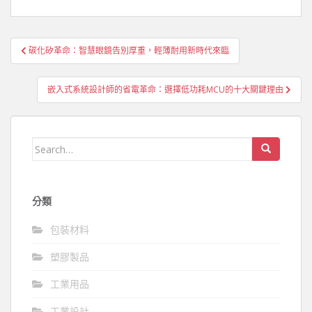
文
碳化矽革命：智慧眼鏡告別厚重，輕薄耐用新時代來臨
章
導
嵌入式系統設計師的省電革命：選擇低功耗MCU的十大關鍵理由
覽
Search
for:
分類
包裝材料
塑膠製品
工業用品
工業設計