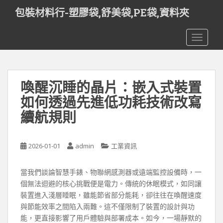
S
包裝材料行-塑膠袋,舒美袋,PE袋,資料夾
k
i
TOGGLE
p
t
o
m
喚醒沉睡的晶片：嵌入式裝置
a
i
如何透過先進低功耗技術改寫
n
續航規則
c
o
n
2026-01-01
admin
工業資訊
t
e
當我們談論智慧手錶、物聯網感測器或遠端監控設備時，一
n
個無法迴避的核心挑戰便是電力。傳統的休眠模式，如同讓
t
裝置進入淺層睡眠，雖能節省部分能耗，卻往往在喚醒速度
與節能效率之間陷入兩難。這不僅限制了裝置的設計與功
能，更直接影響了用戶體驗與部署成本。如今，一場靜默的