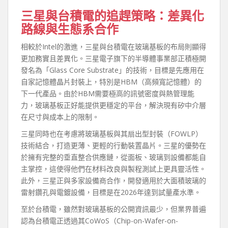
三星與台積電的追趕策略：差異化
路線與生態系合作
相較於Intel的激進，三星與台積電在玻璃基板的布局則顯得
更加務實且差異化。三星電子旗下的半導體事業部正積極開
發名為「Glass Core Substrate」的技術，目標是先應用在
自家記憶體晶片封裝上，特別是HBM（高頻寬記憶體）的
下一代產品。由於HBM需要極高的訊號密度與熱管理能
力，玻璃基板正好能提供更穩定的平台，解決現有矽中介層
在尺寸與成本上的限制。
三星同時也在考慮將玻璃基板與其扇出型封裝（FOWLP）
技術結合，打造更薄、更輕的行動裝置晶片。三星的優勢在
於擁有完整的垂直整合供應鏈，從面板、玻璃到設備都能自
主掌控，這使得他們在材料改良與製程測試上更具靈活性。
此外，三星正與多家設備商合作，開發適用於大面積玻璃的
雷射鑽孔與電鍍設備，目標是在2026年達到試量產水準。
至於台積電，雖然對玻璃基板的公開資訊最少，但業界普遍
認為台積電正透過其CoWoS（Chip-on-Wafer-on-