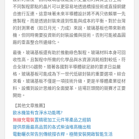
不同製程節點的晶片可以更容易地透過橋接技術或直接銅鍵
合進行互連。這意味著未來半導體設計將不再只依賴單一先
進製程，而是透過封裝來達到性能與成本的平衡。對於台灣
的封測業者（如日月光、力成）來說，玻璃基板也帶來新商
機，但同時需要投資新的封裝設備與技術，否則可能被晶圓
廠的垂直整合所邊緣化。
最後，玻璃基板還有助於推動綠色製程。玻璃材料本身可回
收性高，且製程中所需的化學品與水資源消耗相對較低，符
合全球ESG趨勢。隨著各國對半導體碳足跡的要求日益嚴
格，玻璃基板可能成為下一世代低碳封裝的重要選項。綜合
來看，玻璃基板不僅是一項技術升級，更是半導體產業從材
料、設備到設計思維的全面變革，這場巨頭間的競賽才正要
開始。
【其他文章推薦】
飲水機
皆有含淨水功能嗎?
無線充電裝
置
精密加工元件等產品之經銷
提供原廠最高品質的各式柴油
堆高機
出租
電動曬衣架
告別傳統撐衣桿，極簡安裝開啟智能生活