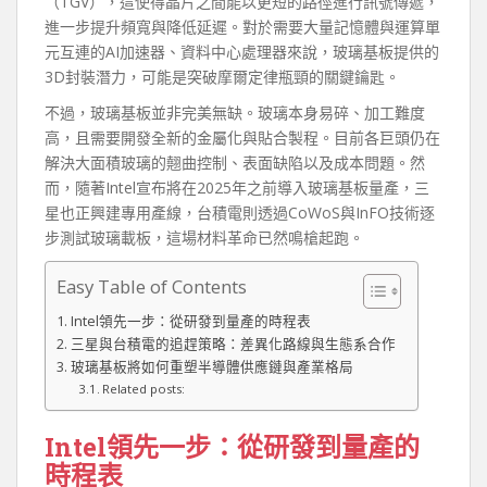
（TGV），這使得晶片之間能以更短的路徑進行訊號傳遞，
進一步提升頻寬與降低延遲。對於需要大量記憶體與運算單
元互連的AI加速器、資料中心處理器來說，玻璃基板提供的
3D封裝潛力，可能是突破摩爾定律瓶頸的關鍵鑰匙。
不過，玻璃基板並非完美無缺。玻璃本身易碎、加工難度
高，且需要開發全新的金屬化與貼合製程。目前各巨頭仍在
解決大面積玻璃的翹曲控制、表面缺陷以及成本問題。然
而，隨著Intel宣布將在2025年之前導入玻璃基板量產，三
星也正興建專用產線，台積電則透過CoWoS與InFO技術逐
步測試玻璃載板，這場材料革命已然鳴槍起跑。
Easy Table of Contents
Intel領先一步：從研發到量產的時程表
三星與台積電的追趕策略：差異化路線與生態系合作
玻璃基板將如何重塑半導體供應鏈與產業格局
Related posts:
Intel領先一步：從研發到量產的
時程表