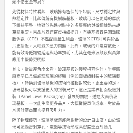
頭不惜重金布局？
先從材料特性看起。玻璃擁有極佳的平坦度、尺寸穩定性與
熱穩定性，比起傳統有機樹脂基板，玻璃可以在更薄的厚度
下維持平整，這對於先進封裝中的多層導線與微細線路來說
至關重要。當晶片互連密度持續提升，有機基板容易因熱膨
脹係數（CTE）不匹配而產生翹曲，玻璃的CTE則可與矽晶
片更接近，大幅減少應力問題。此外，玻璃的介電常數低，
能有效降低訊號延遲與功率損耗，尤其在毫米波頻段與高頻
應用中優勢更明顯。
其次，從量產角度來看，玻璃基板的製程相容性佳。半導體
廠商早已具備處理玻璃的經驗（例如面板級封裝中的玻璃載
板），轉換到玻璃基板的技術門檻相對較低。更重要的是，
玻璃基板可以支援更大的封裝尺寸，這正是業界朝面板級封
裝（Panel Level Packaging）發展的關鍵。透過大面積玻
璃基板，一次能生產更多晶片，大幅攤提單位成本，對於晶
片設計廠商而言極具吸引力。
除了物理優勢，玻璃基板還能解鎖新的設計自由度。由於玻
璃可透過雷射穿孔、電鍍等技術形成高密度垂直導通孔