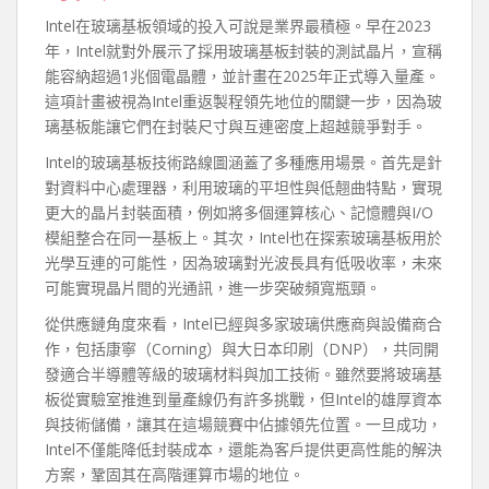
Intel在玻璃基板領域的投入可說是業界最積極。早在2023
年，Intel就對外展示了採用玻璃基板封裝的測試晶片，宣稱
能容納超過1兆個電晶體，並計畫在2025年正式導入量產。
這項計畫被視為Intel重返製程領先地位的關鍵一步，因為玻
璃基板能讓它們在封裝尺寸與互連密度上超越競爭對手。
Intel的玻璃基板技術路線圖涵蓋了多種應用場景。首先是針
對資料中心處理器，利用玻璃的平坦性與低翹曲特點，實現
更大的晶片封裝面積，例如將多個運算核心、記憶體與I/O
模組整合在同一基板上。其次，Intel也在探索玻璃基板用於
光學互連的可能性，因為玻璃對光波長具有低吸收率，未來
可能實現晶片間的光通訊，進一步突破頻寬瓶頸。
從供應鏈角度來看，Intel已經與多家玻璃供應商與設備商合
作，包括康寧（Corning）與大日本印刷（DNP），共同開
發適合半導體等級的玻璃材料與加工技術。雖然要將玻璃基
板從實驗室推進到量產線仍有許多挑戰，但Intel的雄厚資本
與技術儲備，讓其在這場競賽中佔據領先位置。一旦成功，
Intel不僅能降低封裝成本，還能為客戶提供更高性能的解決
方案，鞏固其在高階運算市場的地位。