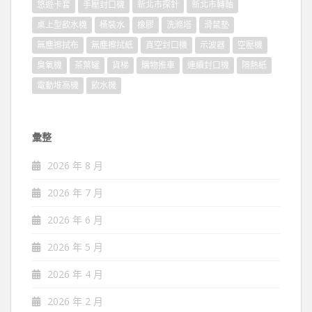
悠遊卡套
手壓封口機
新北市探針
新北市轉軸
桌上型飲水機
桶裝水
橡膠
洗滌塔
滑鼠墊
無塵擦拭布
無塵擦拭紙
真空封口機
示波器
空壓機
臭氧機
茶葉罐
貨梯
購物推車
連續封口機
隔熱紙
電動堆高機
飲水機
彙整
2026 年 8 月
2026 年 7 月
2026 年 6 月
2026 年 5 月
2026 年 4 月
2026 年 2 月