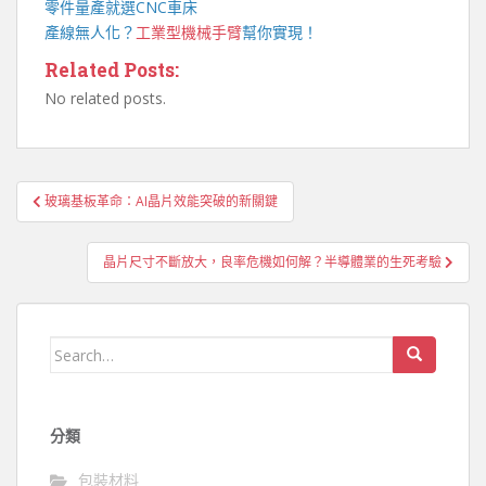
零件量產就選
CNC車床
產線無人化？
工業型機械手臂
幫你實現！
Related Posts:
No related posts.
文
玻璃基板革命：AI晶片效能突破的新關鍵
章
導
晶片尺寸不斷放大，良率危機如何解？半導體業的生死考驗
覽
Search
for:
分類
包裝材料