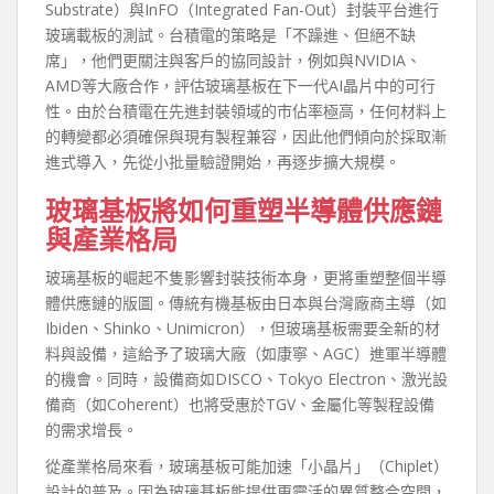
Substrate）與InFO（Integrated Fan-Out）封裝平台進行
玻璃載板的測試。台積電的策略是「不躁進、但絕不缺
席」，他們更關注與客戶的協同設計，例如與NVIDIA、
AMD等大廠合作，評估玻璃基板在下一代AI晶片中的可行
性。由於台積電在先進封裝領域的市佔率極高，任何材料上
的轉變都必須確保與現有製程兼容，因此他們傾向於採取漸
進式導入，先從小批量驗證開始，再逐步擴大規模。
玻璃基板將如何重塑半導體供應鏈
與產業格局
玻璃基板的崛起不隻影響封裝技術本身，更將重塑整個半導
體供應鏈的版圖。傳統有機基板由日本與台灣廠商主導（如
Ibiden、Shinko、Unimicron），但玻璃基板需要全新的材
料與設備，這給予了玻璃大廠（如康寧、AGC）進軍半導體
的機會。同時，設備商如DISCO、Tokyo Electron、激光設
備商（如Coherent）也將受惠於TGV、金屬化等製程設備
的需求增長。
從產業格局來看，玻璃基板可能加速「小晶片」（Chiplet）
設計的普及。因為玻璃基板能提供更靈活的異質整合空間，