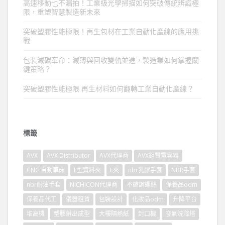
高速移動也不漏拍！工業級光學掃描如何突破傳統辨識極
限，重塑智慧製造新未來
突破塑膠性能極限！再生包材在工業自動化產線的應用挑
戰
包裝減碳革命：減薄與回收雙軌並進，製造業如何掌握關
鍵策略？
突破塑膠性能極限 再生材料如何翻轉工業自動化產線？
標籤
AVX
AVX Distributor
AVX代理商
AVX鉭質電容器
CNC 自動車床
L型資料夾
L夾
nbr乳膠手套
NBR手套
nbr耐油手套
NICHICON代理商
不鏽鋼螺絲
保養品odm
保養品代工
儀器租賃
包裝設計
化妝品odm
升降平台
堆高機
塑膠射出成型
大樓隔熱紙
封口機
廢氣洗滌塔