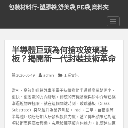
S
包裝材料行-塑膠袋,舒美袋,PE袋,資料夾
k
i
TOGGLE
p
t
o
m
半導體巨頭為何搶攻玻璃基
a
i
板？揭開新一代封裝技術革命
n
c
o
2026-06-19
admin
工業資訊
n
t
當AI、高效能運算與車用電子持續推動半導體產業朝更小、
e
更快、更省電的方向發展，傳統的有機基板與矽中介層已逐
n
漸逼近物理極限。就在這個關鍵時刻，玻璃基板（Glass
t
Substrate）突然躍升為業界焦點，Intel、三星、台積電等
半導體巨頭紛紛加大研發與投資力度，甚至傳出蘋果也對這
項技術表達高度興趣。究竟玻璃基板有何魅力，能讓這些巨