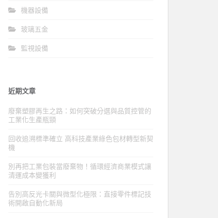
機器設備
玻璃五金
監視設備
近期文章
廢棄塑膠再生之路：如何突破分選與品質控管的
工業化生產瓶頸
回收追溯標準確立 高科技產業綠色包材轉型新契
機
別再把工業包裝當廢棄物！循環經濟商業模式讓
清運成本變獲利
告別高反光卡關與微型化極限：直接零件標記技
術開啟自動化新局