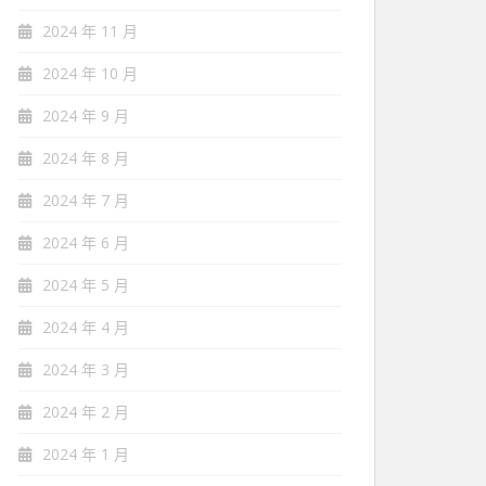
2024 年 11 月
2024 年 10 月
2024 年 9 月
2024 年 8 月
2024 年 7 月
2024 年 6 月
2024 年 5 月
2024 年 4 月
2024 年 3 月
2024 年 2 月
2024 年 1 月