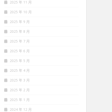
2025 年 11 月
2025 年 10 月
2025 年 9 月
2025 年 8 月
2025 年 7 月
2025 年 6 月
2025 年 5 月
2025 年 4 月
2025 年 3 月
2025 年 2 月
2025 年 1 月
2024 年 12 月