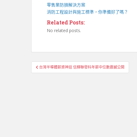
零售業
防損解決方案
消防工程
設計與施工標準，你準備好了嗎？
Related Posts:
No related posts.
文
台灣半導體薪資神話 信驊聯發科年薪中位數震撼公開
章
導
覽