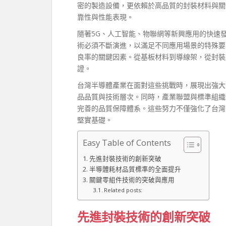
密的製造設備，更依賴於高品質的封裝材料與關
靠性與性能表現。
隨著5G、人工智能、物聯網等新興應用的快速
術必須不斷演進，以滿足不同應用場景的特殊要
良率的關鍵因素。從基板材料到導線架，從封裝
證。
台灣半導體產業在面對這些挑戰時，展現出強大
品品質與技術層次。同時，產業聯盟與標準組織
完善的品質保障體系。這些努力不僅強化了台灣
堅實基礎。
Easy Table of Contents
先進封裝技術的創新突破
半導體耗材品質標準的全面提升
關鍵零組件技術的突破與應用
Related posts:
先進封裝技術的創新突破