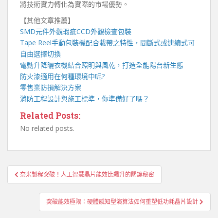
將技術實力轉化為實際的市場優勢。
【其他文章推薦】
SMD元件外觀瑕疵
CCD外觀檢查包裝
Tape Reel手動包裝機
配合載帶之特性，間斷式或連續式可
自由選擇切換
電動升降曬衣機
結合照明與風乾，打造全能陽台新生態
防火漆
適用在何種環境中呢?
零售業
防損解決方案
消防工程
設計與施工標準，你準備好了嗎？
Related Posts:
No related posts.
文
奈米製程突破！人工智慧晶片能效比飆升的關鍵秘密
章
導
突破能效極限：硬體感知型演算法如何重塑低功耗晶片設計
覽