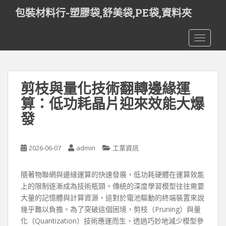
S
包裝材料行-塑膠袋,舒美袋,PE袋,資料夾
k
i
TOGGLE
p
t
o
m
剪枝與量化技術翻轉邊緣運
a
i
算：低功耗晶片迎來效能大爆
n
發
c
o
n
2026-06-07
admin
工業資訊
t
e
隨著物聯網與邊緣運算的快速發展，低功耗硬體在運算效能
n
上的限制逐漸成為技術瓶頸。傳統的深度學習模型往往需要
t
大量的記憶體與計算資源，這對於電池驅動的終端裝置來說
幾乎難以負擔。為了突破這個困境，剪枝（Pruning）與量
化（Quantization）技術應運而生，透過巧妙地減少模型參