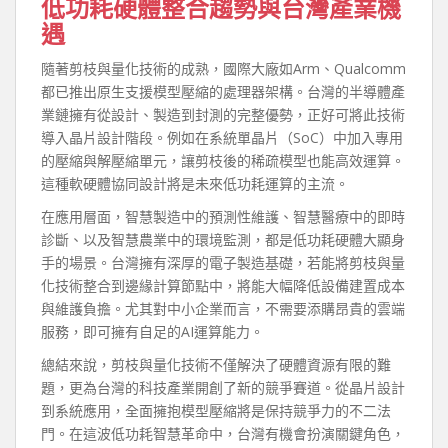
低功耗硬體整合趨勢與台灣產業機
遇
隨著剪枝與量化技術的成熟，國際大廠如Arm、Qualcomm
都已推出原生支援模型壓縮的處理器架構。台灣的半導體產
業鏈擁有從設計、製造到封測的完整優勢，正好可將此技術
導入晶片設計階段。例如在系統單晶片（SoC）中加入專用
的壓縮與解壓縮單元，讓剪枝後的稀疏模型也能高效運算。
這種軟硬體協同設計將是未來低功耗運算的主流。
在應用層面，智慧製造中的預測性維護、智慧醫療中的即時
診斷、以及智慧農業中的環境監測，都是低功耗硬體大顯身
手的場景。台灣擁有深厚的電子製造基礎，若能將剪枝與量
化技術整合到邊緣計算節點中，將能大幅降低設備建置成本
與維護負擔。尤其對中小企業而言，不需要添購昂貴的雲端
服務，即可擁有自足的AI運算能力。
總結來說，剪枝與量化技術不僅解決了硬體資源有限的難
題，更為台灣的科技產業開創了新的競爭賽道。從晶片設計
到系統應用，全面擁抱模型壓縮將是保持競爭力的不二法
門。在這波低功耗智慧革命中，台灣有機會扮演關鍵角色，