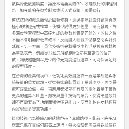
數與降低數據精度，讓原本需要高階GPU才能執行的神經網
路，如今能夠在微控制器或嵌入式系統上順暢運行。
剪枝技術的概念類似於園藝修剪，透過移除對最終預測貢獻
極小的神經元或權重，使模型變得更加輕量。研究發現，許
多深度學習模型中高達九成的參數其實是冗餘的，剪枝之後
不僅不會明顯降低準確率，反而能大幅減少儲存空間與計算
延遲。另一方面，量化技術則是將模型中的浮點數參數轉換
為整數表示，例如從32位元降低到8位元甚至更低的位元
數，讓硬體能夠以更少的位元寬度進行運算，同時保留足夠
的模型精度。
在台灣的產業環境中，低功耗高效能運算一直是半導體與系
統設計的重要課題。從智慧家庭裝置到工業感測器，再到醫
療可穿戴設備，每一項應用都渴望在有限的電池容量下獲得
更高的運算吞吐量。剪枝與量化技術的結合，使得硬體設計
師不再需要為了功耗而犧牲運算能力，反而能夠在功耗預算
內實現更多智慧功能。
這項技術也為邊緣AI的落地帶來了具體路徑。此前，許多AI
模型只能在雲端伺服器上運行，每次推理都需要將數據傳送