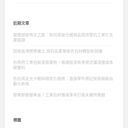
近期文章
廢棄塑膠再生之路：如何突破分選與品質控管的工業化生
產瓶頸
回收追溯標準確立 高科技產業綠色包材轉型新契機
別再把工業包裝當廢棄物！循環經濟商業模式讓清運成本
變獲利
告別高反光卡關與微型化極限：直接零件標記技術開啟自
動化新局
廢棄膠膜變黃金！工業包材循環革命打造永續供應鏈
標籤