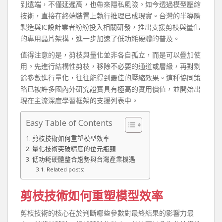
到遠端，不僅延遲高，也帶來隱私風險。如今透過模型壓縮
技術，直接在終端裝置上執行推理已成現實。台灣的半導體
製造與IC設計業者紛紛投入相關研發，推出支援剪枝與量化
的專用晶片架構，進一步加速了低功耗硬體的普及。
值得注意的是，剪枝與量化並非各自孤立，而是可以疊加使
用。先進行結構性剪枝，移除不必要的通道或層級，再對剩
餘參數進行量化，往往能得到最佳的壓縮效果。這種協同策
略已被許多國內外研究證實具有極高的實用價值，並開始出
現在主流深度學習框架的支援列表中。
Easy Table of Contents
剪枝技術如何重塑模型效率
量化技術突破精度的位元瓶頸
低功耗硬體整合趨勢與台灣產業機遇
Related posts:
剪枝技術如何重塑模型效率
剪枝技術的核心在於判斷哪些參數對最終結果的影響力最