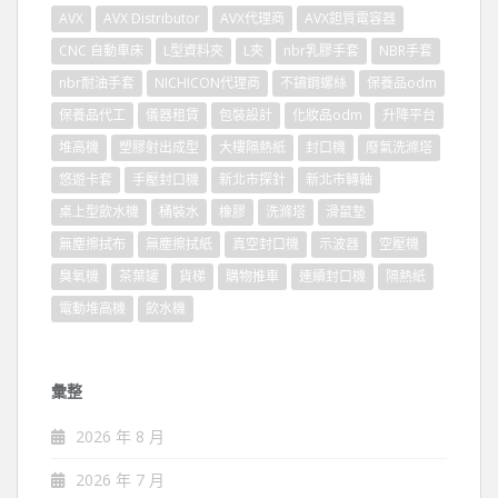
AVX
AVX Distributor
AVX代理商
AVX鉭質電容器
CNC 自動車床
L型資料夾
L夾
nbr乳膠手套
NBR手套
nbr耐油手套
NICHICON代理商
不鏽鋼螺絲
保養品odm
保養品代工
儀器租賃
包裝設計
化妝品odm
升降平台
堆高機
塑膠射出成型
大樓隔熱紙
封口機
廢氣洗滌塔
悠遊卡套
手壓封口機
新北市探針
新北市轉軸
桌上型飲水機
桶裝水
橡膠
洗滌塔
滑鼠墊
無塵擦拭布
無塵擦拭紙
真空封口機
示波器
空壓機
臭氧機
茶葉罐
貨梯
購物推車
連續封口機
隔熱紙
電動堆高機
飲水機
彙整
2026 年 8 月
2026 年 7 月