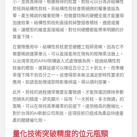
小，並將其移除。根據移除的粒度，剪枝可以分為非結構性
剪枝與結構性剪枝。非結構性剪枝會將細微的權重值設為
零，產生稀疏的權重矩陣，但需要特殊的硬體支援才能獲得
加速效果。結構性剪枝則直接剪掉整個卷積核、通道或層
級，讓模型的維度直接縮減，對任何硬體都能帶來明顯的計
算量下降。
在實際應用中，結構性剪枝更受硬體工程師青睞，因為它不
需要稀疏運算單元，可以直接套用在現有的矩陣乘法器上。
以台灣常見的ARM架構嵌入式處理器為例，經過結構性剪
枝後的模型，運算延遲可以降低百分之三十到五十，而準確
率僅下降不到百分之一。這使得原本無法滿足即時性要求的
應用，如語音助理或即時影像辨識，得以順利部署。
此外，剪枝的過程通常需要反覆微調，才能恢復因移除參數
而損失的精度。研究顯示，採用「一次剪枝、多次微調」的
策略，可以在保持高準確率的前提下，達到極高的壓縮比。
對於台灣的AI新創公司來說，這項技術已經成為產品快速量
產的關鍵催化劑。
量化技術突破精度的位元瓶頸