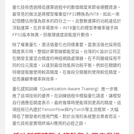
量化技術透過降低運算過程中的數值精度來節省硬體資源。
最常見的做法是將模型權重從FP32轉換為INT8，如此一來
記憶體佔用僅為原本的四分之一，且整數運算的功耗遠低於
浮點運算。在許多場景中，INT8量化的模型準確率幾乎與
FP32版本無異，但推理速度卻能提升數倍。
除了權重量化，激活值量化也同樣重要。當激活值也採用低
精度表示時，整個計算管線都能受益。台灣的IC設計公司正
在開發支援混合精度的神經網路處理器，在不同層級採用不
同的位元寬度，以達到最佳效能與功耗平衡。例如在關鍵的
特徵提取層使用較高精度，在後段分類層則使用較低精度，
從而兼顧準確率與效率。
量化感知訓練（Quantization-Aware Training）進一步推
進了這項技術的邊界。在訓練過程中模擬量化誤差，讓模型
自行適應低精度表示，最終推導時便能得到更高的精度。這
項技術已內建於TensorFlow與PyTorch等主流框架，大幅
降低了開發者的使用門檻。對於台灣的系統整合業者而言，
量化技術是實現終端AI應用的必經之路。